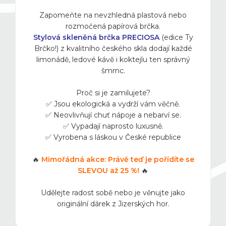
Zapomeňte na nevzhledná plastová nebo
rozmočená papírová brčka.
Stylová skleněná brčka PRECIOSA
(edice Ty
Brčko!) z kvalitního českého skla dodají každé
limonádě, ledové kávě i koktejlu ten správný
šmrnc.
Proč si je zamilujete?
✅ Jsou ekologická a vydrží vám věčně.
✅ Neovlivňují chuť nápoje a nebarví se.
✅ Vypadají naprosto luxusně.
✅ Vyrobena s láskou v České republice
🔥
Mimořádná akce: Právě teď je pořídíte se
SLEVOU až 25 %!
🔥
Udělejte radost sobě nebo je věnujte jako
originální dárek z Jizerských hor.