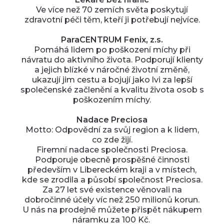
Ve více než 70 zemích světa poskytují
zdravotní péči těm, kteří ji potřebují nejvíce.
ParaCENTRUM Fenix, z.s.
Pomáhá lidem po poškození míchy při
návratu do aktivního života. Podporují klienty
a jejich blízké v náročné životní změně,
ukazují jim cestu a bojují jako lvi za lepší
společenské začlenění a kvalitu života osob s
poškozením míchy.
Nadace Preciosa
Motto: Odpovědní za svůj region a k lidem,
co zde žijí.
Firemní nadace společnosti Preciosa.
Podporuje obecně prospěšné činnosti
především v Libereckém kraji a v místech,
kde se zrodila a působí společnost Preciosa.
Za 27 let své existence věnovali na
dobročinné účely víc než 250 milionů korun.
U nás na prodejně můžete přispět nákupem
náramku za 100 Kč.