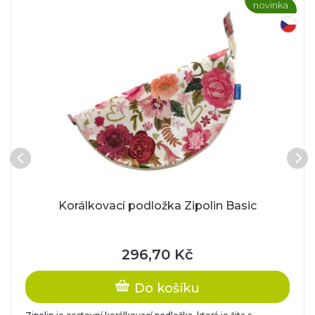
novinka
l
český výrobek
k
y
,
S
w
Korálkovací podložka Zipolin Basic
a
296,70 Kč
r
Do košíku