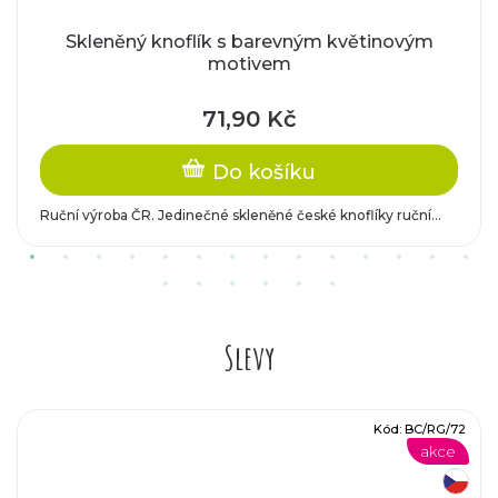
c
Skleněný knoflík s barevným květinovým
motivem
i
71,90 Kč
o
Do košíku
s
Ruční výroba ČR. Jedinečné skleněné české knoflíky ruční...
a
,
Slevy
T
Kód:
BC/RG/72
o
akce
český výrobek