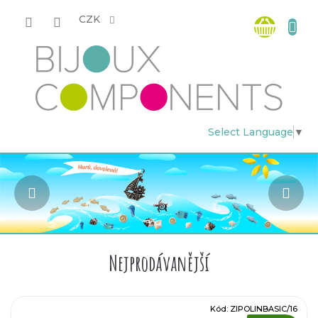
Přejít
Nákup
na
CZK
obsah
košík
Select Language
▼
Předchozí
Nás
K
o
r
Nejprodávanější
á
Kód:
ZIPOLINBASIC/16