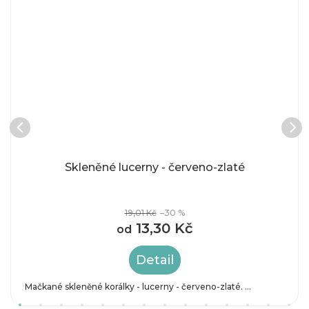
h
o
,
b
i
Skleněné lucerny - červeno-zlaté
ž
19,01 Kč
–30 %
u
13,30 Kč
od
t
Detail
Mačkané skleněné korálky - lucerny - červeno-zlaté. ...
e