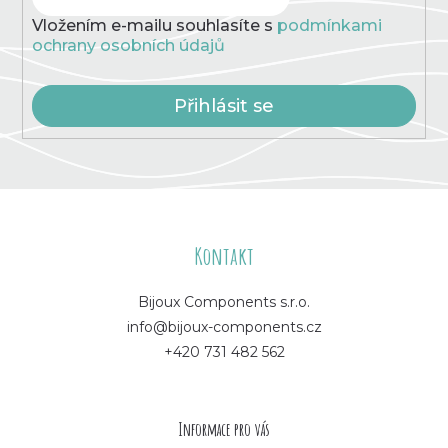
Vložením e-mailu souhlasíte s
podmínkami
ochrany osobních údajů
Přihlásit se
Z
á
Kontakt
p
Bijoux Components s.r.o.
info@bijoux-components.cz
a
+420 731 482 562
t
í
Informace pro vás