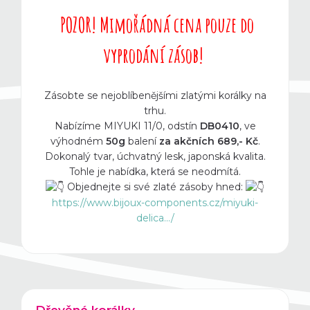
b
POZOR! Mimořádná cena pouze do
r
vyprodání zásob!
n
Zásobte se nejoblíbenějšími zlatými korálky na
trhu.
é
Nabízíme MIYUKI 11/0, odstín
DB0410
, ve
výhodném
50g
balení
za akčních 689,- Kč
.
k
Dokonalý tvar, úchvatný lesk, japonská kvalita.
Tohle je nabídka, která se neodmítá.
o
Objednejte si své zlaté zásoby hned:
https://www.bijoux-components.cz/miyuki-
delica.../
m
p
o