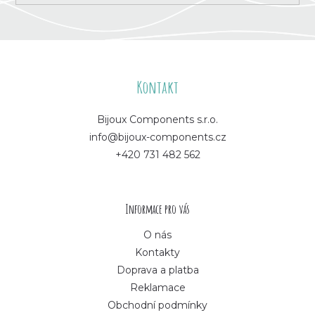
Z
á
Kontakt
p
Bijoux Components s.r.o.
info@bijoux-components.cz
a
+420 731 482 562
t
í
Informace pro vás
O nás
Kontakty
Doprava a platba
Reklamace
Obchodní podmínky