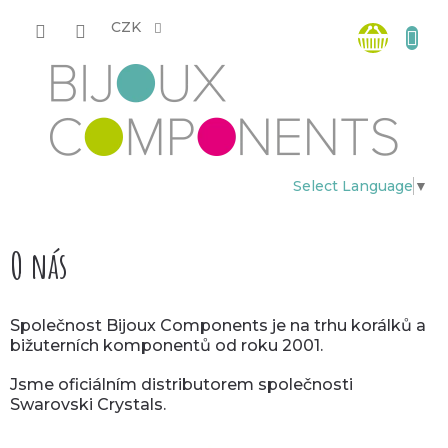
Přejít
Nákup
na
CZK
obsah
košík
Select Language
▼
O nás
Společnost Bijoux Components je na trhu korálků a
bižuterních komponentů od roku 2001.
Jsme oficiálním distributorem společnosti
Swarovski Crystals.