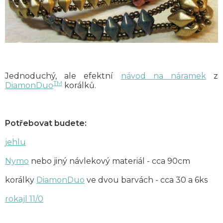
Jednoduchý, ale efektní
návod na náramek
z
TM
DiamonDuo
korálků.
Potřebovat budete:
jehlu
Nymo
nebo jiný návlekový materiál - cca 90cm
korálky
DiamonDuo
ve dvou barvách - cca 30 a 6ks
rokajl 11/0