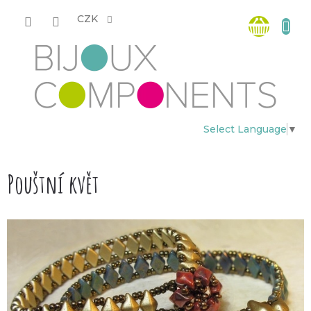
Přejít
Nákup
na
CZK
obsah
košík
Select Language
▼
Pouštní květ