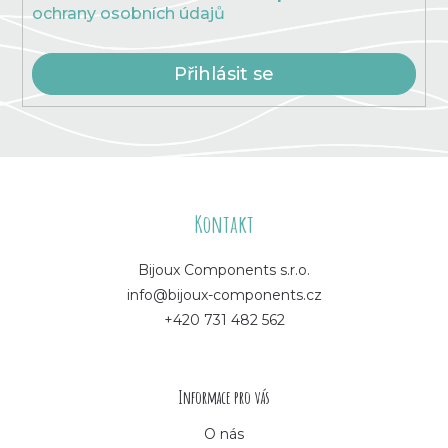
ochrany osobních údajů
Přihlásit se
Z
á
Kontakt
p
Bijoux Components s.r.o.
info@bijoux-components.cz
a
+420 731 482 562
t
í
Informace pro vás
O nás