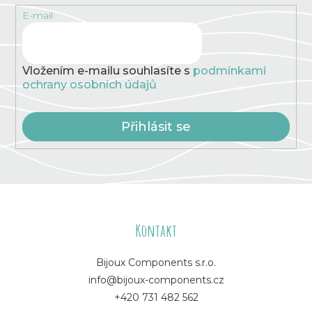
p
E-mail
r
v
k
y
v
Vložením e-mailu souhlasíte s
podmínkami
ý
ochrany osobních údajů
p
i
s
Přihlásit se
u
Z
á
Kontakt
p
Bijoux Components s.r.o.
info@bijoux-components.cz
a
+420 731 482 562