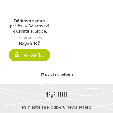
Dárková sada s
přívěsky Swarovski
R Crystals, Srdce,
jet / rhodiované
164,46 Kč
–49 %
komponenty
82,65 Kč
Do košíku
17
položek celkem
O
v
l
á
Newsletter
d
a
c
Přihlaste se k odběru newsletteru
í