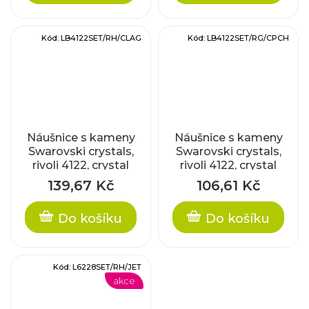
Kód:
LB4122SET/RH/CLAG
Kód:
LB4122SET/RG/CPCH
Náušnice s kameny
Náušnice s kameny
Swarovski crystals,
Swarovski crystals,
rivoli 4122, crystal
rivoli 4122, crystal
laguna / rhodiované
peach / rose gold
139,67 Kč
106,61 Kč
komponenty
komponenty
Do košíku
Do košíku
Kód:
L6228SET/RH/JET
akce