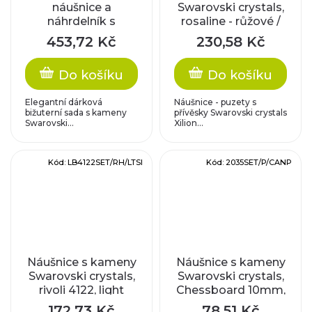
náušnice a
Swarovski crystals,
náhrdelník s
rosaline - růžové /
kameny Swarovski
komponenty z
453,72 Kč
230,58 Kč
Crystals
nerez oceli
Do košíku
Do košíku
Elegantní dárková
Náušnice - puzety s
bižuterní sada s kameny
přívěsky Swarovski crystals
Swarovski...
Xilion...
Kód:
LB4122SET/RH/LTSI
Kód:
2035SET/P/CANP
Náušnice s kameny
Náušnice s kameny
Swarovski crystals,
Swarovski crystals,
rivoli 4122, light
Chessboard 10mm,
siam /
antique pink /
172,73 Kč
78,51 Kč