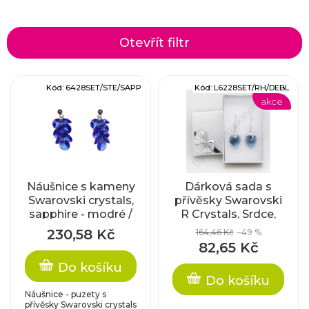
a
z
Otevřít filtr
e
V
Kód:
6428SET/STE/SAPP
Kód:
L6228SET/RH/DEBL
n
akce
ý
í
p
p
i
r
Náušnice s kameny
Dárková sada s
Swarovski crystals,
přívěsky Swarovski
s
sapphire - modré /
R Crystals, Srdce,
o
komponenty z
denim blue /
p
230,58 Kč
164,46 Kč
–49 %
nerez oceli
rhodiované
d
82,65 Kč
komponenty
r
Do košíku
u
Do košíku
o
Náušnice - puzety s
přívěsky Swarovski crystals