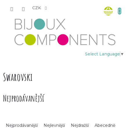
Přejít
Nákup
na
CZK
obsah
košík
Select Language
▼
Swarovski
Nejprodávanější
Ř
Nejprodávanější
Nejlevnější
Nejdražší
Abecedně