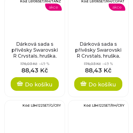
Kód:
L6106SET/RH/TANZ
Kód:
L6106SET/RH/CGPAT
akce
akce
Dárková sada s
Dárková sada s
přívěsky Swarovski
přívěsky Swarovski
R Crystals, hruška,
R Crystals, hruška,
tanzanite /
crystal golden
176,03 Kč
–49 %
176,03 Kč
–49 %
rhodiované
patina / rhodiované
88,43 Kč
88,43 Kč
komponenty
komponenty
Do košíku
Do košíku
Kód:
LB4122SET/G/CRY
Kód:
LB4122SET/RH/CRY