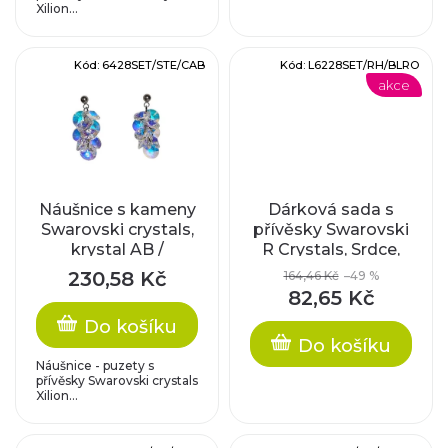
k
Xilion...
d
t
u
Kód:
6428SET/STE/CAB
Kód:
L6228SET/RH/BLRO
ů
akce
k
t
ů
Náušnice s kameny
Dárková sada s
Swarovski crystals,
přívěsky Swarovski
krystal AB /
R Crystals, Srdce,
komponenty z
blush rose /
230,58 Kč
164,46 Kč
–49 %
nerez oceli
rhodiované
82,65 Kč
komponenty
Do košíku
Do košíku
Náušnice - puzety s
přívěsky Swarovski crystals
Xilion...