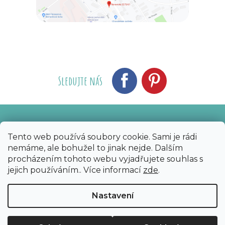
Sledujte nás
Vytvořil Shoptet
Nakódoval eshopGuru
|
Tento web používá soubory cookie. Sami je rádi
nemáme, ale bohužel to jinak nejde. Dalším
Copyright 2026
Bijoux Components - Svět
procházením tohoto webu vyjadřujete souhlas s
korálků
. Všechna práva vyhrazena.
Upravit
jejich používáním.. Více informací
zde
.
nastavení cookies
Nastavení