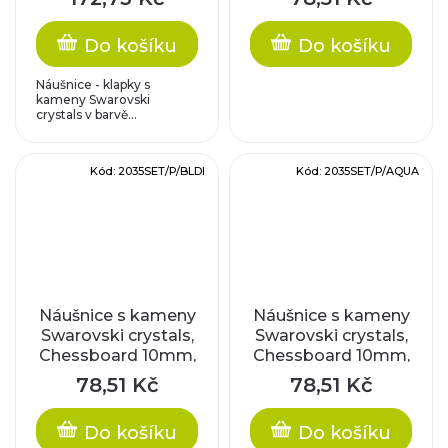
porhodiované
platinované
komponenty
komponenty
Do košíku
Do košíku
Náušnice - klapky s
kameny Swarovski
crystals v barvě...
Kód:
2035SET/P/BLDI
Kód:
2035SET/P/AQUA
Náušnice s kameny
Náušnice s kameny
Swarovski crystals,
Swarovski crystals,
Chessboard 10mm,
Chessboard 10mm,
black diamond /
aquamarine /
78,51 Kč
78,51 Kč
platinované
platinované
komponenty
komponenty
Do košíku
Do košíku