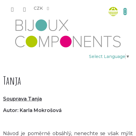
Přejít
Nákup
na
CZK
obsah
košík
Select Language
▼
Tanja
Souprava Tanja
Autor: Karla Mokrošová
Návod je poměrně obsáhlý, nenechte se však mýlit