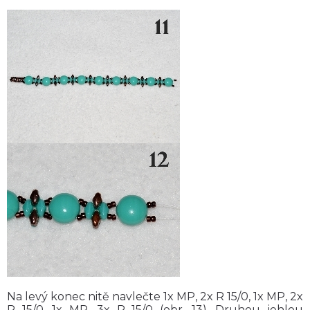
Na levý konec nitě navlečte 1x MP, 2x R 15/0, 1x MP, 2x
R 15/0, 1x MP, 3x R 15/0 (obr. 13). Druhou jehlou