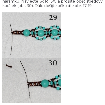
náramku. Navlečte 6x R 15/0 a prošijte opět středový
korálek (obr. 30). Dále došijte očko dle obr. 17-19.