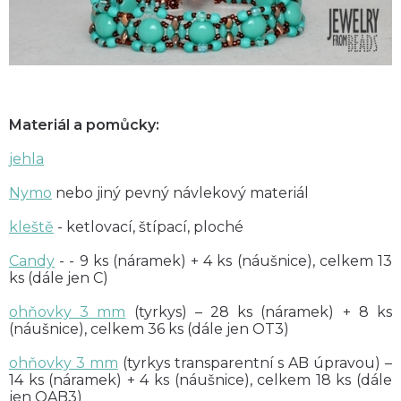
Materiál a pomůcky:
jehla
Nymo
nebo jiný pevný návlekový materiál
kleště
- ketlovací, štípací, ploché
Candy
- - 9 ks (náramek) + 4 ks (náušnice), celkem 13
ks (dále jen C)
ohňovky 3 mm
(tyrkys) – 28 ks (náramek) + 8 ks
(náušnice), celkem 36 ks (dále jen OT3)
ohňovky 3 mm
(tyrkys transparentní s AB úpravou) –
14 ks (náramek) + 4 ks (náušnice), celkem 18 ks (dále
jen OAB3)