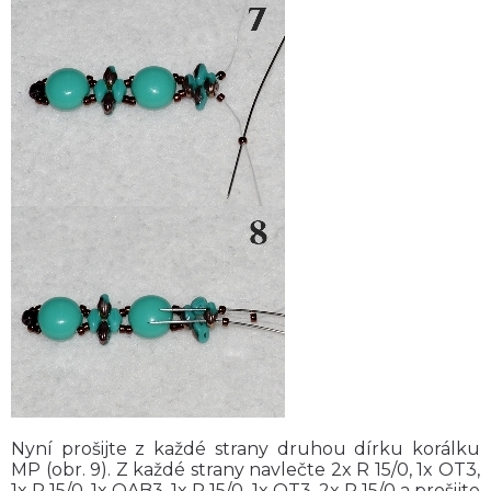
Nyní prošijte z každé strany druhou dírku korálku
MP (obr. 9). Z každé strany navlečte 2x R 15/0, 1x OT3,
1x R 15/0, 1x OAB3, 1x R 15/0, 1x OT3, 2x R 15/0 a prošijte