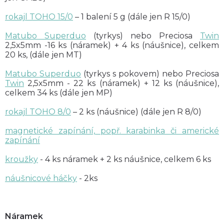
rokajl TOHO 15/0
– 1 balení 5 g (dále jen R 15/0)
Matubo Superduo
(tyrkys) nebo Preciosa
Twin
2,5x5mm -16 ks (náramek) + 4 ks (náušnice), celkem
20 ks, (dále jen MT)
Matubo Superduo
(tyrkys s pokovem) nebo Preciosa
Twin
2,5x5mm - 22 ks (náramek) + 12 ks (náušnice),
celkem 34 ks (dále jen MP)
rokajl TOHO 8/0
– 2 ks (náušnice) (dále jen R 8/0)
magnetické zapínání, popř. karabinka či americké
zapínání
kroužky
- 4 ks náramek + 2 ks náušnice, celkem 6 ks
náušnicové háčky
- 2ks
Náramek