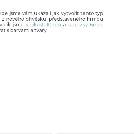
 kde jsme vám ukázali jak vytvořit tento typ
ny z nového přívěsku, představeného firmou
Zvolili jsme
velikost 10mm
a
kroužky 6mm
,
t s barvami a tvary.