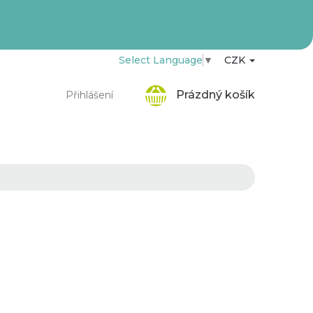
Select Language
▼
CZK
Nákupní
Prázdný košík
Přihlášení
košík