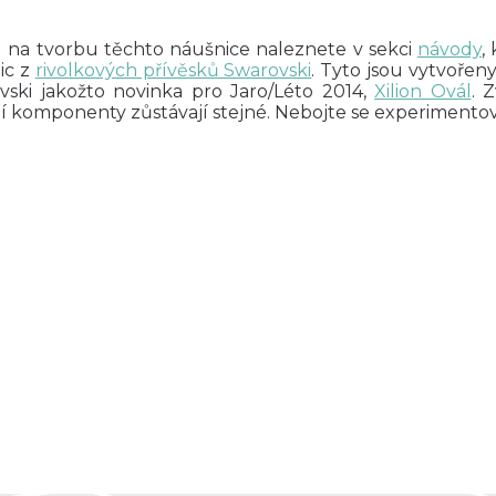
 na tvorbu těchto náušnice naleznete v sekci
návody
,
ic z
rivolkových přívěsků Swarovski
. Tyto jsou vytvoře
vski jakožto novinka pro Jaro/Léto 2014,
Xilion Ovál
. 
í komponenty zůstávají stejné. Nebojte se experimentova