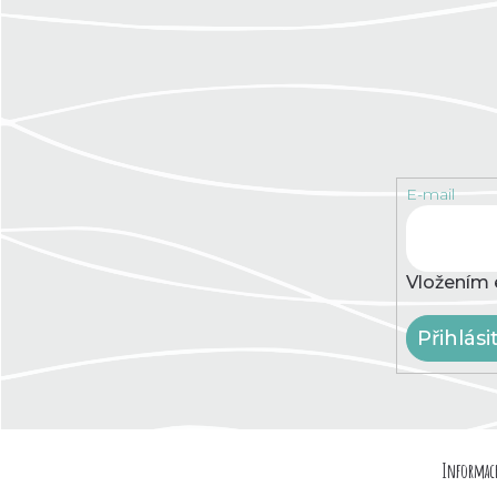
E-mail
Vložením 
Přihlási
Z
Informace