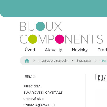
Přejít
na
obsah
Úvod
Aktuality
Novinky
Prod
Domů
Inspirace a návody
Inspirace
Hro
P
Hroz
Kategorie
Přeskočit
kategorie
o
PRECIOSA
SWAROVSKI CRYSTALS
s
Uranové sklo
t
Stříbro Ag925/1000