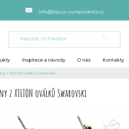
info@bijoux-components.cz
ukty
Inspirace a návody
O nás
Kontakty
zny z XILION oválků Swarovski
ny z XILION oválků Swarovski