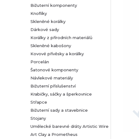
Bižuterní komponenty
r
Knoflíky
Skleněné korálky
a
Dárkové sady
n
Korálky z přírodních materiálů
Skleněné kabošony
n
Kovové přívěsky a korálky
Porcelán
í
Šatonové komponenty
Návlekové materiály
p
Bižuterní příslušenství
a
Krabičky, sáčky a šperkovnice
Střapce
n
Bižuterní sady a stavebnice
Stojany
e
Umělecké barevné dráty Artistic Wire
l
Art Clay a Prometheus