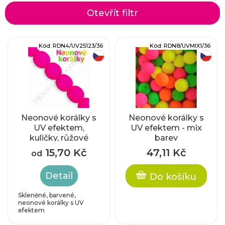
z
Otevřít filtr
e
V
Kód:
RDN4/UV25123/36
Kód:
RDN8/UVMIX1/36
n
český výrobek
český výrobek
ý
í
p
p
i
r
Neonové korálky s
Neonové korálky s
UV efektem,
UV efektem - mix
s
kuličky, růžové
barev
o
p
15,70 Kč
47,11 Kč
od
d
r
Detail
Do košíku
u
o
Skleněné, barvené,
neonové korálky s UV
k
efektem
d