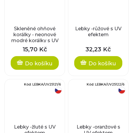
Skleněné ohňové
Lebky -růžové s UV
korálky - neonové
efektem
modré korálky s UV
efektem, cca 4mm
15,70 Kč
32,23 Kč
Do košíku
Do košíku
Kód:
LEBKA/UV25121/6
Kód:
LEBKA/UV25122/6
český výrobek
český výrobek
Lebky -žluté s UV
Lebky -oranžové s
efektem
UV efektem