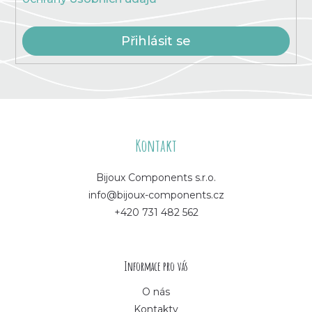
p
i
s
Přihlásit se
u
Z
á
Kontakt
p
Bijoux Components s.r.o.
info@bijoux-components.cz
a
+420 731 482 562
t
í
Informace pro vás
O nás
Kontakty