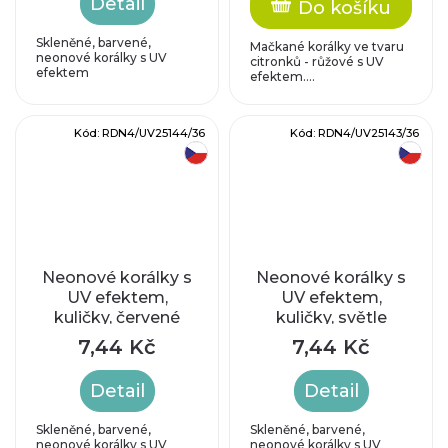
Detail
Do košíku
Skleněné, barvené,
Mačkané korálky ve tvaru
neonové korálky s UV
citronků - růžové s UV
efektem
efektem....
Kód:
RDN4/UV25144/36
Kód:
RDN4/UV25143/36
český výrobek
český výrobek
Neonové korálky s
Neonové korálky s
UV efektem,
UV efektem,
kuličky, červené
kuličky, světle
oranžové
7,44 Kč
7,44 Kč
Detail
Detail
Skleněné, barvené,
Skleněné, barvené,
neonové korálky s UV
neonové korálky s UV