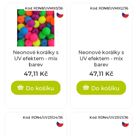
t
u
Kód:
RDN8/UVMIX3/36
Kód:
RDN8/UVMIX2/36
ů
český výrobek
český výrobek
k
t
ů
Neonové korálky s
Neonové korálky s
UV efektem - mix
UV efektem - mix
barev
barev
47,11 Kč
47,11 Kč
Do košíku
Do košíku
Kód:
RDN4/UV25124/36
Kód:
RDN4/UV25121/36
český výrobek
český výrobek