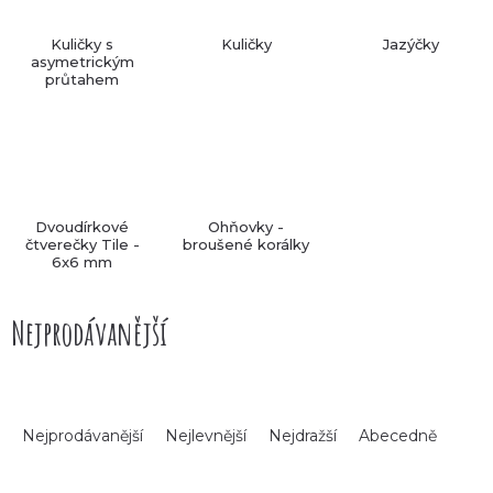
Kuličky s
Kuličky
Jazýčky
asymetrickým
průtahem
Dvoudírkové
Ohňovky -
čtverečky Tile -
broušené korálky
6x6 mm
Nejprodávanější
Ř
Nejprodávanější
Nejlevnější
Nejdražší
Abecedně
a