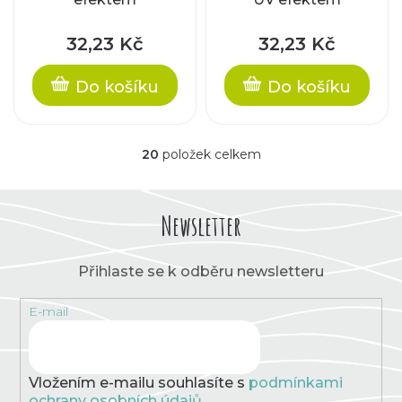
32,23 Kč
32,23 Kč
Do košíku
Do košíku
20
položek celkem
O
v
l
á
Newsletter
d
a
c
Přihlaste se k odběru newsletteru
í
p
E-mail
r
v
k
y
v
Vložením e-mailu souhlasíte s
podmínkami
ý
ochrany osobních údajů