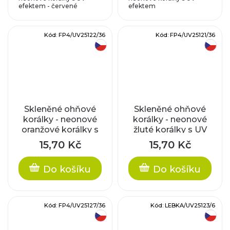
efektem - červené
efektem
Kód:
FP4/UV25122/36
Kód:
FP4/UV25121/36
český výrobek
český výrobek
Skleněné ohňové
Skleněné ohňové
korálky - neonové
korálky - neonové
oranžové korálky s
žluté korálky s UV
UV efektem, cca
efektem, cca 4mm
15,70 Kč
15,70 Kč
4mm
Do košíku
Do košíku
Kód:
FP4/UV25127/36
Kód:
LEBKA/UV25123/6
český výrobek
český výrobek