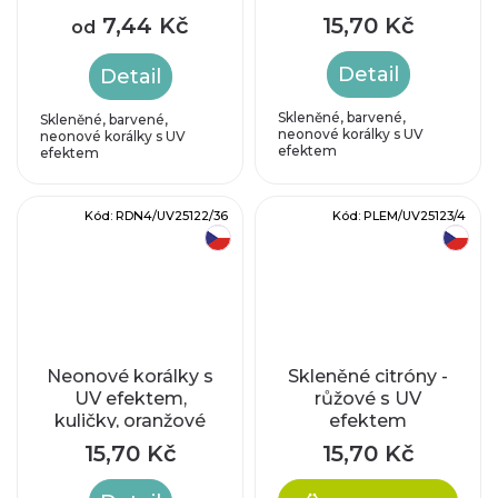
fialové
fialové
7,44 Kč
15,70 Kč
od
Detail
Detail
Skleněné, barvené,
Skleněné, barvené,
neonové korálky s UV
neonové korálky s UV
efektem
efektem
Kód:
RDN4/UV25122/36
Kód:
PLEM/UV25123/4
český výrobek
český výrobek
Neonové korálky s
Skleněné citróny -
UV efektem,
růžové s UV
kuličky, oranžové
efektem
15,70 Kč
15,70 Kč