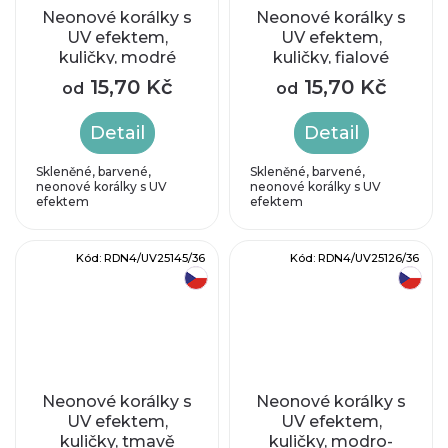
Neonové korálky s
Neonové korálky s
UV efektem,
UV efektem,
kuličky, modré
kuličky, fialové
15,70 Kč
15,70 Kč
od
od
Detail
Detail
Skleněné, barvené,
Skleněné, barvené,
neonové korálky s UV
neonové korálky s UV
efektem
efektem
Kód:
RDN4/UV25145/36
Kód:
RDN4/UV25126/36
český výrobek
český výrobek
Neonové korálky s
Neonové korálky s
UV efektem,
UV efektem,
kuličky, tmavě
kuličky, modro-