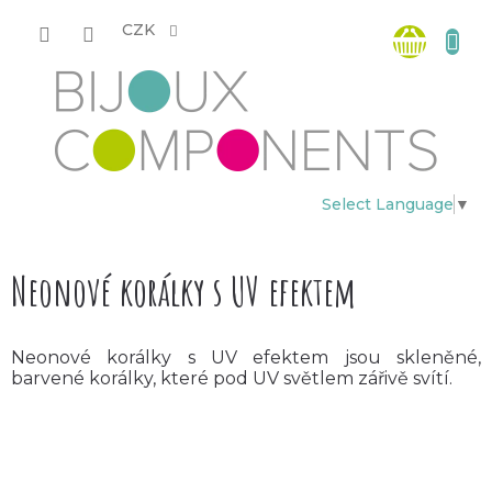
Přejít
Nákup
na
CZK
obsah
košík
Select Language
▼
Neonové korálky s UV efektem
Neonové korálky s UV efektem jsou skleněné,
barvené korálky, které pod UV světlem zářivě svítí.