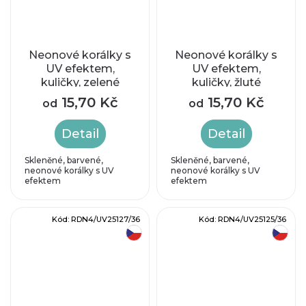
Neonové korálky s
Neonové korálky s
UV efektem,
UV efektem,
kuličky, zelené
kuličky, žluté
15,70 Kč
15,70 Kč
od
od
Detail
Detail
Skleněné, barvené,
Skleněné, barvené,
neonové korálky s UV
neonové korálky s UV
efektem
efektem
Kód:
RDN4/UV25127/36
Kód:
RDN4/UV25125/36
český výrobek
český výrobek