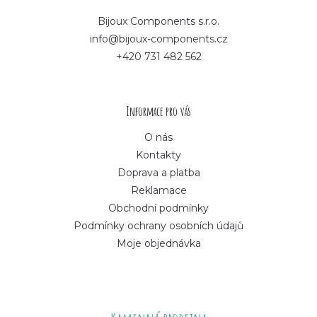
p
Bijoux Components s.r.o.
info@bijoux-components.cz
a
+420 731 482 562
t
í
Informace pro vás
O nás
Kontakty
Doprava a platba
Reklamace
Obchodní podmínky
Podmínky ochrany osobních údajů
Moje objednávka