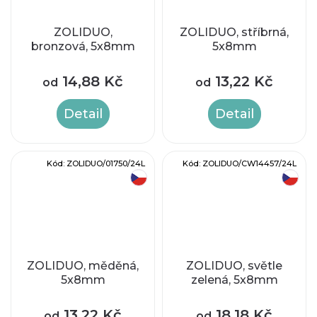
ZOLIDUO,
ZOLIDUO, stříbrná,
bronzová, 5x8mm
5x8mm
14,88 Kč
13,22 Kč
od
od
Detail
Detail
Kód:
ZOLIDUO/01750/24L
Kód:
ZOLIDUO/CW14457/24L
český výrobek
český výrobek
ZOLIDUO, měděná,
ZOLIDUO, světle
5x8mm
zelená, 5x8mm
13,22 Kč
18,18 Kč
od
od