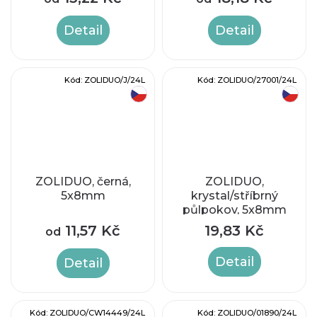
Detail
Detail
Kód:
ZOLIDUO/J/24L
Kód:
ZOLIDUO/27001/24L
český výrobek
český výrobek
ZOLIDUO, černá,
ZOLIDUO,
5x8mm
krystal/stříbrný
půlpokov, 5x8mm
11,57 Kč
19,83 Kč
od
Detail
Detail
Kód:
ZOLIDUO/CW14449/24L
Kód:
ZOLIDUO/01890/24L