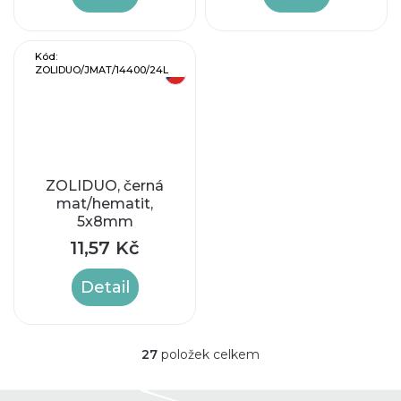
Kód:
ZOLIDUO/JMAT/14400/24L
český výrobek
ZOLIDUO, černá
mat/hematit,
5x8mm
11,57 Kč
Detail
27
položek celkem
O
v
l