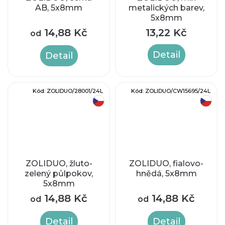
AB, 5x8mm
metalických barev,
5x8mm
14,88 Kč
13,22 Kč
od
Detail
Detail
Kód:
ZOLIDUO/28001/24L
Kód:
ZOLIDUO/CW15695/24L
český výrobek
český výrobek
ZOLIDUO, žluto-
ZOLIDUO, fialovo-
zelený půlpokov,
hnědá, 5x8mm
5x8mm
14,88 Kč
14,88 Kč
od
od
Detail
Detail