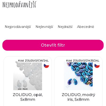
Nejprodávanější
Ř
Nejprodávanější
Nejlevnější
Nejdražší
Abecedně
a
z
Otevřít filtr
e
V
Kód:
ZOLIDUO/CW/24L
Kód:
ZOLIDUO/21435/24L
n
český výrobek
český výrobek
ý
í
p
p
i
r
ZOLIDUO, opál,
ZOLIDUO, modrý
5x8mm
iris, 5x8mm
s