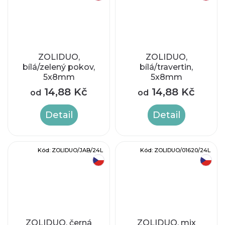
ZOLIDUO,
ZOLIDUO,
bílá/zelený pokov,
bílá/travertin,
5x8mm
5x8mm
14,88 Kč
14,88 Kč
od
od
Detail
Detail
Kód:
ZOLIDUO/JAB/24L
Kód:
ZOLIDUO/01620/24L
český výrobek
český výrobek
ZOLIDUO, černá
ZOLIDUO, mix