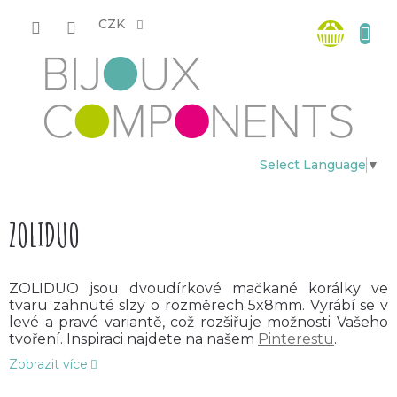
Přejít
Nákup
na
CZK
obsah
košík
Select Language
▼
ZOLIDUO
ZOLIDUO jsou dvoudírkové mačkané korálky ve
tvaru zahnuté slzy o rozměrech 5x8mm. Vyrábí se v
levé a pravé variantě, což rozšiřuje možnosti Vašeho
tvoření. Inspiraci najdete na našem
Pinterestu
.
Ideálně se doplňují s dalším českým
Zobrazit více
korálkem
WIBEDUO
.