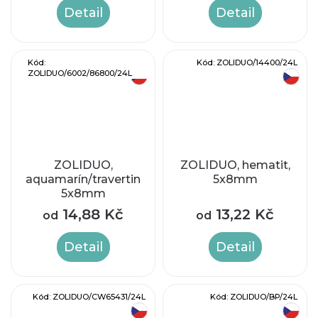
Detail
Detail
Kód:
Kód:
ZOLIDUO/14400/24L
ZOLIDUO/6002/86800/24L
český výrobek
český výrobek
ZOLIDUO,
ZOLIDUO, hematit,
aquamarín/travertin,
5x8mm
5x8mm
14,88 Kč
13,22 Kč
od
od
Detail
Detail
Kód:
ZOLIDUO/CW65431/24L
Kód:
ZOLIDUO/BP/24L
český výrobek
český výrobek