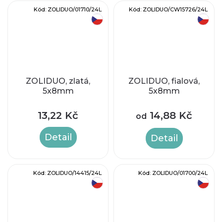
Kód:
ZOLIDUO/01710/24L
Kód:
ZOLIDUO/CW15726/24L
český výrobek
český výrobek
ZOLIDUO, zlatá,
ZOLIDUO, fialová,
5x8mm
5x8mm
13,22 Kč
14,88 Kč
od
Detail
Detail
Kód:
ZOLIDUO/14415/24L
Kód:
ZOLIDUO/01700/24L
český výrobek
český výrobek