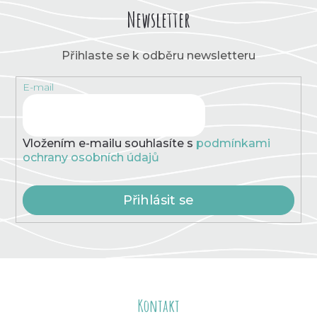
á
Newsletter
d
a
c
Přihlaste se k odběru newsletteru
í
p
E-mail
r
v
k
y
v
Vložením e-mailu souhlasíte s
podmínkami
ý
ochrany osobních údajů
p
i
s
Přihlásit se
u
Z
á
Kontakt