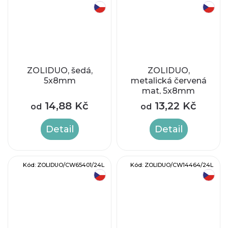
český výrobek
český výrobek
ZOLIDUO, šedá,
ZOLIDUO,
5x8mm
metalická červená
mat, 5x8mm
14,88 Kč
13,22 Kč
od
od
Detail
Detail
Kód:
ZOLIDUO/CW65401/24L
Kód:
ZOLIDUO/CW14464/24L
český výrobek
český výrobek