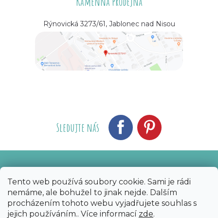
Kamenná prodejna
Rýnovická 3273/61, Jablonec nad Nisou
Sledujte nás
Vytvořil Shoptet
Nakódoval eshopGuru
|
Tento web používá soubory cookie. Sami je rádi
nemáme, ale bohužel to jinak nejde. Dalším
Copyright 2026
Bijoux Components - Svět
procházením tohoto webu vyjadřujete souhlas s
korálků
. Všechna práva vyhrazena.
Upravit
jejich používáním.. Více informací
zde
.