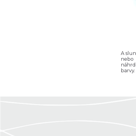
A slun
nebo 
náhrd
barvy.