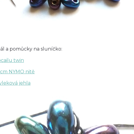
ál a pomůcky na sluníčko:
ocailu twin
5cm NYMO nitě
vleková jehla