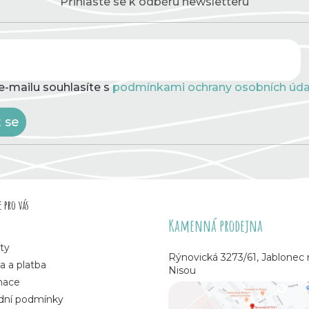
Přihlaste se k odběru newsletteru
e-mailu souhlasíte s
podmínkami ochrany osobních úda
t se
 pro vás
Kamenná prodejna
ty
Rýnovická 3273/61, Jablonec
a a platba
Nisou
mace
ní podmínky