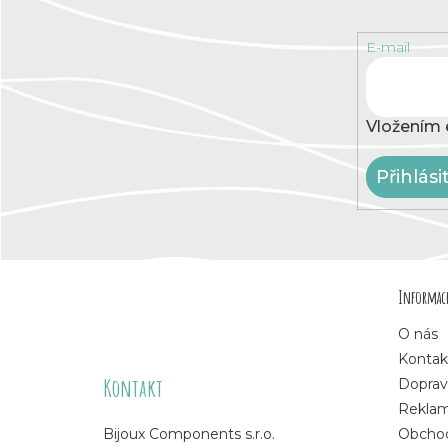
E-mail
Vložením 
Přihlási
Z
Informace
á
O nás
p
Kontak
Kontakt
Doprav
a
Rekla
Bijoux Components s.r.o.
Obchod