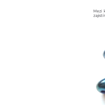
Mezi 
zajist