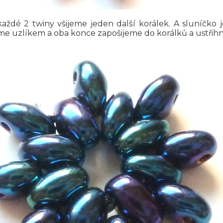
každé 2 twiny všijeme jeden další korálek. A sluníčko
íme uzlíkem a oba konce zapošijeme do korálků a ustřih