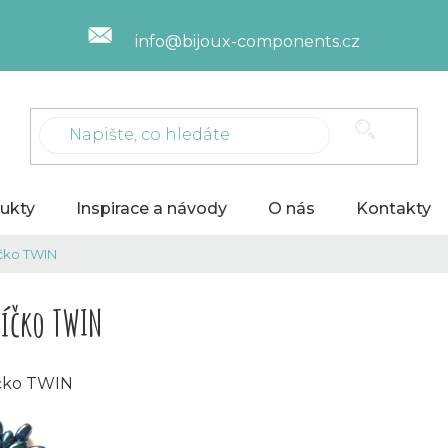
info@bijoux-components.cz
ukty
Inspirace a návody
O nás
Kontakty
íčko TWIN
íčko TWIN
čko TWIN