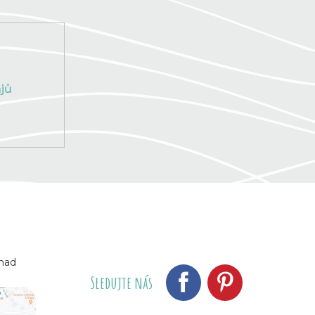
jů
 nad
Sledujte nás