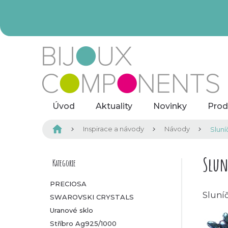
Přejít
na
obsah
Úvod
Aktuality
Novinky
Prod
Domů
Inspirace a návody
Návody
Slun
P
Slun
Kategorie
Přeskočit
kategorie
o
PRECIOSA
Sluní
SWAROVSKI CRYSTALS
s
Uranové sklo
t
Stříbro Ag925/1000