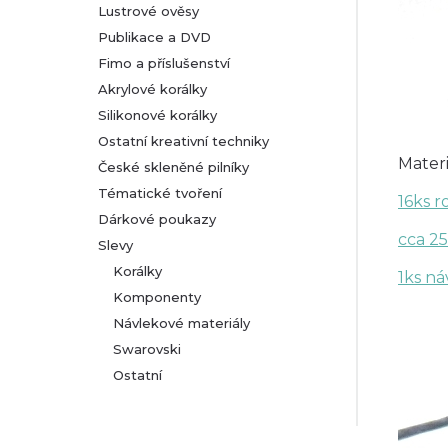
Lustrové ověsy
Publikace a DVD
Fimo a příslušenství
Akrylové korálky
Silikonové korálky
Ostatní kreativní techniky
Materi
České skleněné pilníky
Tématické tvoření
16ks r
Dárkové poukazy
cca 2
Slevy
Korálky
1ks ná
Komponenty
Návlekové materiály
Swarovski
Ostatní