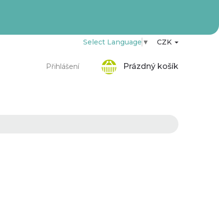
Select Language
▼
CZK
Nákupní
Prázdný košík
Přihlášení
košík