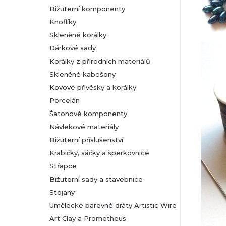
Bižuterní komponenty
r
Knoflíky
Skleněné korálky
a
Dárkové sady
n
Korálky z přírodních materiálů
Skleněné kabošony
n
Kovové přívěsky a korálky
Porcelán
í
Šatonové komponenty
Návlekové materiály
p
Bižuterní příslušenství
a
Krabičky, sáčky a šperkovnice
Střapce
n
Bižuterní sady a stavebnice
Stojany
e
Umělecké barevné dráty Artistic Wire
l
Art Clay a Prometheus