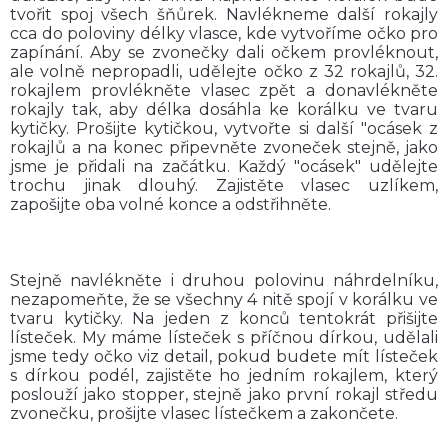
tvořit spoj všech šňůrek. Navlékneme další rokajly
cca do poloviny délky vlasce, kde vytvoříme očko pro
zapínání. Aby se zvonečky dali očkem provléknout,
ale volně nepropadli, udělejte očko z 32 rokajlů, 32.
rokajlem provlékněte vlasec zpět a donavlékněte
rokajly tak, aby délka dosáhla ke korálku ve tvaru
kytičky. Prošijte kytičkou, vytvořte si další "ocásek z
rokajlů a na konec připevněte zvoneček stejně, jako
jsme je přidali na začátku. Každý "ocásek" udělejte
trochu jinak dlouhý. Zajistěte vlasec uzlíkem,
zapošijte oba volné konce a odstřihněte.
Stejně navlékněte i druhou polovinu náhrdelníku,
nezapomeňte, že se všechny 4 nitě spojí v korálku ve
tvaru kytičky. Na jeden z konců tentokrát přišijte
lísteček. My máme lísteček s příčnou dírkou, udělali
jsme tedy očko viz detail, pokud budete mít lísteček
s dírkou podél, zajistěte ho jedním rokajlem, který
poslouží jako stopper, stejně jako první rokajl středu
zvonečku, prošijte vlasec lístečkem a zakončete.