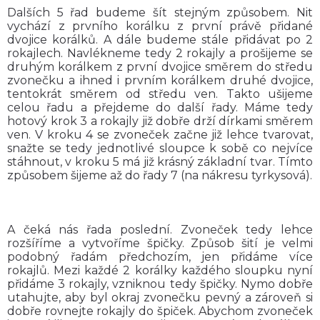
Dalších 5 řad budeme šít stejným způsobem. Nit
vychází z prvního korálku z první právě přidané
dvojice korálků. A dále budeme stále přidávat po 2
rokajlech. Navlékneme tedy 2 rokajly a prošijeme se
druhým korálkem z první dvojice směrem do středu
zvonečku a ihned i prvním korálkem druhé dvojice,
tentokrát směrem od středu ven. Takto ušijeme
celou řadu a přejdeme do další řady. Máme tedy
hotový krok 3 a rokajly již dobře drží dírkami směrem
ven. V kroku 4 se zvoneček začne již lehce tvarovat,
snažte se tedy jednotlivé sloupce k sobě co nejvíce
stáhnout, v kroku 5 má již krásný základní tvar. Tímto
způsobem šijeme až do řady 7 (na nákresu tyrkysová).
A čeká nás řada poslední. Zvoneček tedy lehce
rozšíříme a vytvoříme špičky. Způsob šití je velmi
podobný řadám předchozím, jen přidáme více
rokajlů. Mezi každé 2 korálky každého sloupku nyní
přidáme 3 rokajly, vzniknou tedy špičky. Nymo dobře
utahujte, aby byl okraj zvonečku pevný a zároveň si
dobře rovnejte rokajly do špiček. Abychom zvoneček