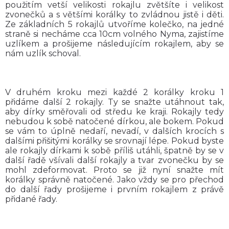
použitím vetší velikosti rokajlu zvětšíte i velikost
zvonečků a s většími korálky to zvládnou jistě i děti.
Ze základních 5 rokajlů utvoříme kolečko, na jedné
straně si necháme cca 10cm volného Nyma, zajistíme
uzlíkem a prošijeme následujícím rokajlem, aby se
nám uzlík schoval.
V druhém kroku mezi každé 2 korálky kroku 1
přidáme další 2 rokajly. Ty se snažte utáhnout tak,
aby dírky směřovali od středu ke kraji. Rokajly tedy
nebudou k sobě natočené dírkou, ale bokem. Pokud
se vám to úplně nedaří, nevadí, v dalších krocích s
dalšími přišitými korálky se srovnají lépe. Pokud byste
ale rokajly dírkami k sobě příliš utáhli, špatně by se v
další řadě všívali další rokajly a tvar zvonečku by se
mohl zdeformovat. Proto se již nyní snažte mít
korálky správně natočené. Jako vždy se pro přechod
do další řady prošijeme i prvním rokajlem z právě
přidané řady.