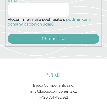
E-mail
Vložením e-mailu souhlasíte s
podmínkami
ochrany osobních údajů
Přihlásit se
Z
á
Kontakt
p
Bijoux Components s.r.o.
info@bijoux-components.cz
a
+420 731 482 562
t