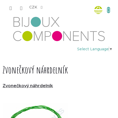
Přejít
Nákup
na
CZK
obsah
košík
Select Language
▼
Zvonečkový náhrdelník
Zvonečkový náhrdelník