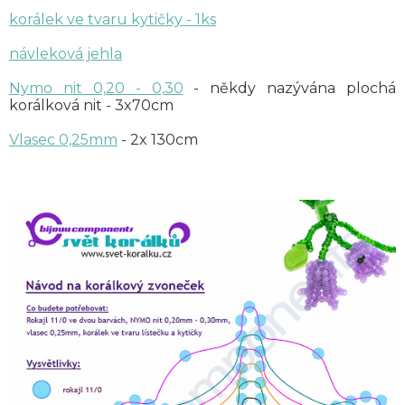
korálek ve tvaru kytičky - 1ks
návleková jehla
Nymo nit 0,20 - 0,30
- někdy nazývána plochá
korálková nit - 3x70cm
Vlasec 0,25mm
- 2x 130cm