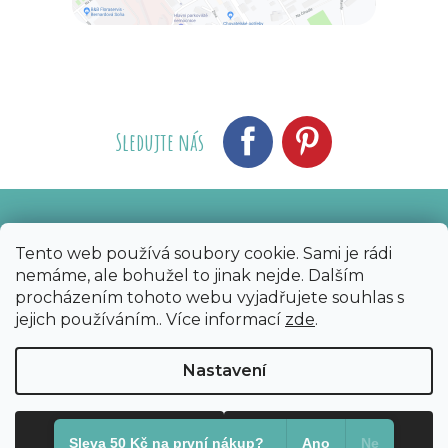
Sledujte nás
Vytvořil Shoptet
Nakódoval eshopGuru
|
Tento web používá soubory cookie. Sami je rádi
nemáme, ale bohužel to jinak nejde. Dalším
Copyright 2026
Bijoux Components - Svět
procházením tohoto webu vyjadřujete souhlas s
korálků
. Všechna práva vyhrazena.
Upravit
jejich používáním.. Více informací
zde
.
nastavení cookies
Nastavení
Odmítnout
Souhlasím
Sleva 50 Kč na první nákup?​
Ano
Ne