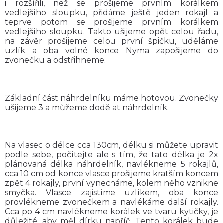
i rozšířili, než se prošijeme prvním korálkem
vedlejšího sloupku, přidáme ještě jeden rokajl a
teprve potom se prošijeme prvním korálkem
vedlejšího sloupku. Takto ušijeme opět celou řadu,
na závěr prošijeme celou první špičku, uděláme
uzlík a oba volné konce Nyma zapošijeme do
zvonečku a odstřihneme.
Základní část náhrdelníku máme hotovou. Zvonečky
ušijeme 3 a můžeme dodělat náhrdelník.
Na vlasec o délce cca 130cm, délku si můžete upravit
podle sebe, počítejte ale s tím, že tato délka je 2x
plánovaná délka náhrdelník, navlékneme 5 rokajlů,
cca 10 cm od konce vlasce prošijeme kratším koncem
zpět 4 rokajly, první vynecháme, kolem něho vznikne
smyčka. Vlasce zajistíme uzlíkem, oba konce
provlékneme zvonečkem a navlékáme další rokajly.
Cca po 4 cm navlékneme korálek ve tvaru kytičky, je
důležité, aby měl dírku napříč. Tento korálek bude