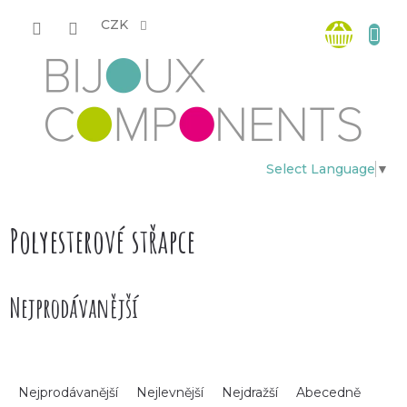
Přejít
Nákup
na
CZK
obsah
košík
Select Language
▼
Polyesterové střapce
Nejprodávanější
Ř
Nejprodávanější
Nejlevnější
Nejdražší
Abecedně