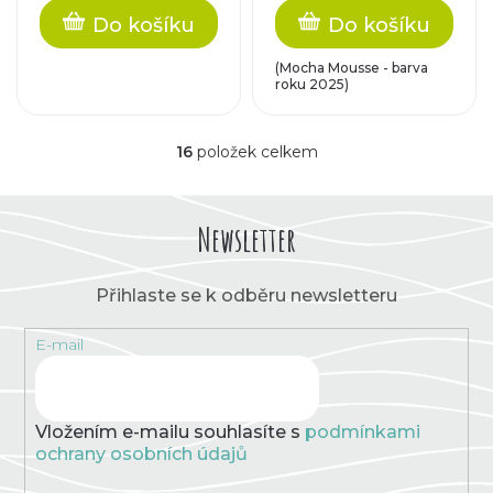
Do košíku
Do košíku
(Mocha Mousse - barva
roku 2025)
16
položek celkem
O
v
l
á
Newsletter
d
a
c
Přihlaste se k odběru newsletteru
í
p
E-mail
r
v
k
y
v
Vložením e-mailu souhlasíte s
podmínkami
ý
ochrany osobních údajů
p