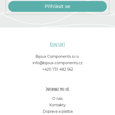
i
s
Přihlásit se
u
Z
á
Kontakt
p
Bijoux Components s.r.o.
info@bijoux-components.cz
a
+420 731 482 562
t
í
Informace pro vás
O nás
Kontakty
Doprava a platba