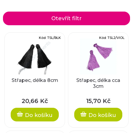
a
z
Otevřít filtr
e
V
Kód:
TSL/BLK
Kód:
TSL2/VIOL
n
ý
í
p
p
i
r
Střapec, délka 8cm
Střapec, délka cca
3cm
s
o
p
20,66 Kč
15,70 Kč
d
r
Do košíku
Do košíku
u
o