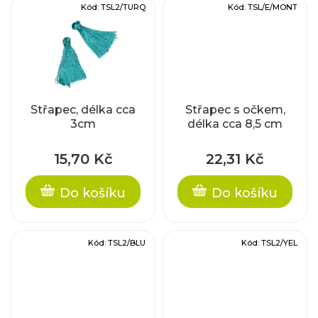
k
Kód:
TSL2/TURQ
Kód:
TSL/E/MONT
d
t
u
ů
k
t
Střapec, délka cca
Střapec s očkem,
3cm
délka cca 8,5 cm
ů
15,70 Kč
22,31 Kč
Do košíku
Do košíku
Kód:
TSL2/BLU
Kód:
TSL2/YEL