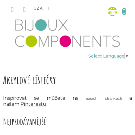
Přejít
Nákup
na
CZK
obsah
košík
Select Language
▼
Akrylové lístečky
Inspirovat se můžete na
a
našich stránkách
našem
Pinterestu
.
Nejprodávanější