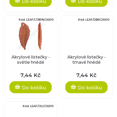
r
Do košíku
Do košíku
u
o
k
Kód:
LEAF/LTBRN/26X10
Kód:
LEAF/DBR/26X10
d
t
u
ů
k
t
Akrylové lístečky -
Akrylové lístečky -
světle hnědé
tmavě hnědé
ů
7,44 Kč
7,44 Kč
Do košíku
Do košíku
Kód:
LEAF/OLV/26X10