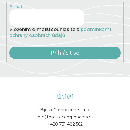
p
E-mail
r
v
k
y
v
Vložením e-mailu souhlasíte s
podmínkami
ý
ochrany osobních údajů
p
i
s
Přihlásit se
u
Z
á
Kontakt
p
Bijoux Components s.r.o.
info@bijoux-components.cz
a
+420 731 482 562