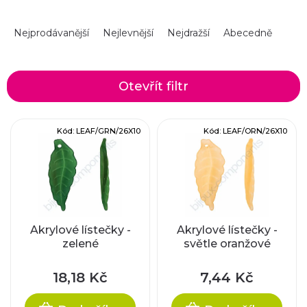
Ř
Nejprodávanější
Nejlevnější
Nejdražší
Abecedně
a
z
Otevřít filtr
e
V
Kód:
LEAF/GRN/26X10
Kód:
LEAF/ORN/26X10
n
ý
í
p
p
i
r
Akrylové lístečky -
Akrylové lístečky -
zelené
světle oranžové
s
o
p
18,18 Kč
7,44 Kč
d