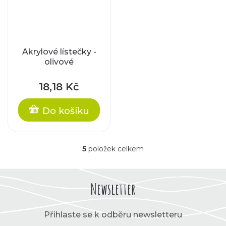
Akrylové lístečky -
olivové
18,18 Kč
Do košíku
5
položek celkem
O
v
l
á
Newsletter
d
a
c
Přihlaste se k odběru newsletteru
í