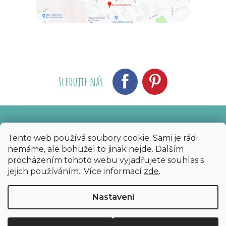
Sledujte nás
Vytvořil Shoptet
Nakódoval eshopGuru
|
Tento web používá soubory cookie. Sami je rádi
nemáme, ale bohužel to jinak nejde. Dalším
Copyright 2026
Bijoux Components - Svět
procházením tohoto webu vyjadřujete souhlas s
korálků
. Všechna práva vyhrazena.
Upravit
jejich používáním.. Více informací
zde
.
nastavení cookies
Nastavení