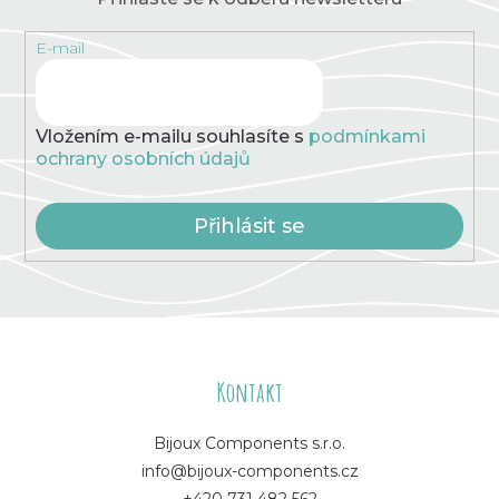
E-mail
Vložením e-mailu souhlasíte s
podmínkami
ochrany osobních údajů
Přihlásit se
Z
á
Kontakt
p
Bijoux Components s.r.o.
info@bijoux-components.cz
a