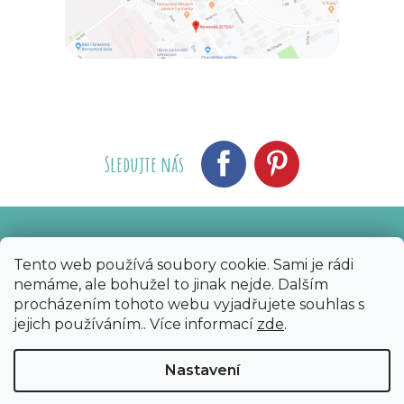
Sledujte nás
Vytvořil Shoptet
Nakódoval eshopGuru
|
Tento web používá soubory cookie. Sami je rádi
nemáme, ale bohužel to jinak nejde. Dalším
Copyright 2026
Bijoux Components - Svět
procházením tohoto webu vyjadřujete souhlas s
korálků
. Všechna práva vyhrazena.
Upravit
jejich používáním.. Více informací
zde
.
nastavení cookies
Nastavení