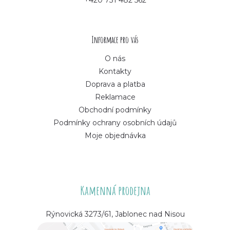
+420 731 482 562
t
í
Informace pro vás
O nás
Kontakty
Doprava a platba
Reklamace
Obchodní podmínky
Podmínky ochrany osobních údajů
Moje objednávka
Kamenná prodejna
Rýnovická 3273/61, Jablonec nad Nisou