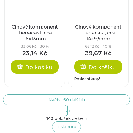
Cínový komponent
Cínový komponent
Tierracast, cca
Tierracast, cca
16x13mm
14x9,5mm
33,06 Kč
–30 %
66,12 Kč
–40 %
23,14 Kč
39,67 Kč
Do košíku
Do košíku
Poslední kusy!
Načíst 60 dalších
S
1
3
t
O
r
143
položek celkem
v
á
l
Nahoru
n
á
k