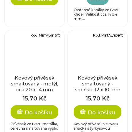
Ozdobné korálky ve tvaru
křídel. Velikost cca 14 x 4
mm,...
Kód:
METAL/E16/G
Kód:
METAL/E39/G
Kovový přívěsek
Kovový přívěsek
smaltovaný - motýl,
smaltovaný -
cca 20 x 14 mm
srdíčko, 12 x 10 mm
15,70 Kč
15,70 Kč
Do košíku
Do košíku
Přívěsek ve tvaru motýlka,
Kovový přívěsek ve tvaru
barevná smaltovaná výplň.
srdíčka s tyrkysovou