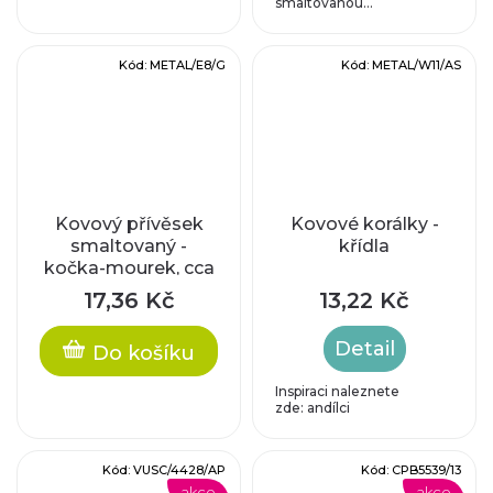
smaltovanou...
Kód:
METAL/E8/G
Kód:
METAL/W11/AS
Kovový přívěsek
Kovové korálky -
smaltovaný -
křídla
kočka-mourek, cca
30 x 15 mm
17,36 Kč
13,22 Kč
Detail
Do košíku
Inspiraci naleznete
zde: andílci
Kód:
VUSC/4428/AP
Kód:
CPB5539/13
akce
akce