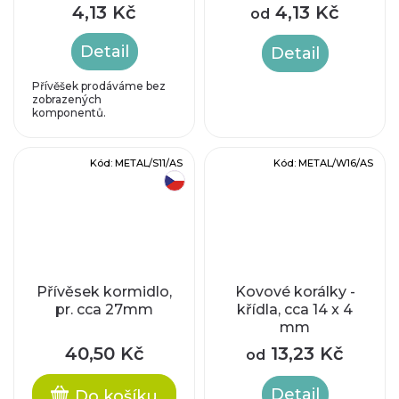
4,13 Kč
4,13 Kč
od
Detail
Detail
Přívěšek prodáváme bez
zobrazených
komponentů.
Kód:
METAL/S11/AS
Kód:
METAL/W16/AS
český výrobek
Přívěsek kormidlo,
Kovové korálky -
pr. cca 27mm
křídla, cca 14 x 4
mm
40,50 Kč
13,23 Kč
od
Detail
Do košíku