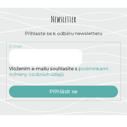
o
d
v
a
á
c
Newsletter
n
í
í
p
r
Přihlaste se k odběru newsletteru
v
k
E-mail
y
v
ý
p
Vložením e-mailu souhlasíte s
podmínkami
i
ochrany osobních údajů
s
u
Přihlásit se
Z