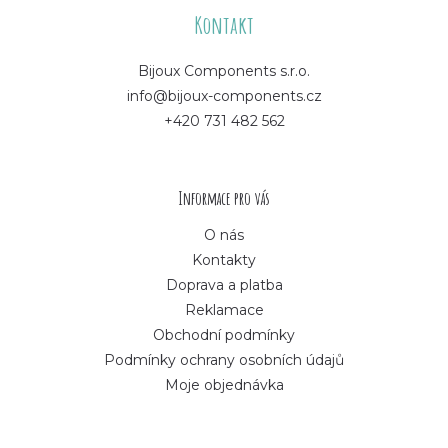
á
Kontakt
p
Bijoux Components s.r.o.
info@bijoux-components.cz
a
+420 731 482 562
t
í
Informace pro vás
O nás
Kontakty
Doprava a platba
Reklamace
Obchodní podmínky
Podmínky ochrany osobních údajů
Moje objednávka