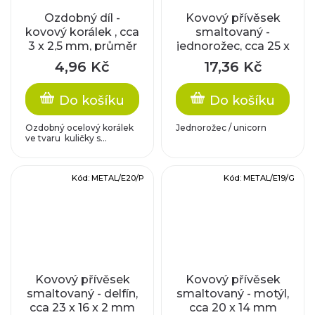
Ozdobný díl -
Kovový přívěsek
kovový korálek , cca
smaltovaný -
3 x 2,5 mm, průměr
jednorožec, cca 25 x
dírky cca 1,2 mm
19mm
4,96 Kč
17,36 Kč
Do košíku
Do košíku
Ozdobný ocelový korálek
Jednorožec / unicorn
ve tvaru kuličky s...
Kód:
METAL/E20/P
Kód:
METAL/E19/G
Kovový přívěsek
Kovový přívěsek
smaltovaný - delfín,
smaltovaný - motýl,
cca 23 x 16 x 2 mm
cca 20 x 14 mm