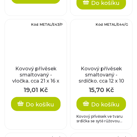
Do košíku
Kód:
METAL/E43/P
Kód:
METAL/E44/G
Kovový přívěsek
Kovový přívěsek
smaltovaný -
smaltovaný -
vločka, cca 21 x 16 x
srdíčko, cca 12 x 10
1,5 mm
mm
19,01 Kč
15,70 Kč
Do košíku
Do košíku
Kovový přívěsek ve tvaru
srdíčka se sytě růžovou...