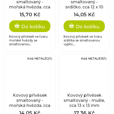
smaltovaný -
smaltovaný -
mořská hvězda, cca
srdíčko, cca 12 x 10
18 x 15 mm
mm
15,70 Kč
14,05 Kč
Do košíku
Do košíku
Kovový přívěsek ve tvaru
Kovový přívěsek ve tvaru
mořské hvězdy se
srdíčka se smaltovanou
smaltovanou...
výplní,...
Kód:
METAL/E2/G
Kód:
METAL/E31/G
Kovový přívěsek
Kovový přívěsek
smaltovaný -
smaltovaný - mušle,
mořská hvězda, cca
cca 13 x 13 mm
18 x 15 mm
14,05 Kč
17,36 Kč