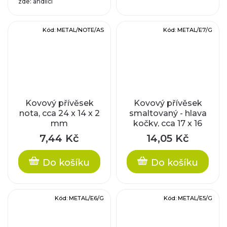
zde: andílci
Kód:
METAL/NOTE/AS
Kód:
METAL/E7/G
Kovový přívěsek
Kovový přívěsek
nota, cca 24 x 14 x 2
smaltovaný - hlava
mm
kočky, cca 17 x 16
mm
7,44 Kč
14,05 Kč
Do košíku
Do košíku
Kód:
METAL/E6/G
Kód:
METAL/E5/G