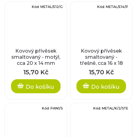
Kód:
METAL/E12/G
Kód:
METAL/E14/P
Kovový přívěsek
Kovový přívěsek
smaltovaný - motýl,
smaltovaný -
cca 20 x 14 mm
třešně, cca 16 x 18
mm
15,70 Kč
15,70 Kč
Do košíku
Do košíku
Kód:
PAN1/S
Kód:
METAL/K/2/STE