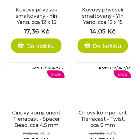
Kovový přívěsek
Kovový přívěsek
smaltovaný - Yin
smaltovaný - Yin
Yang, cca 12 x 15
Yang, cca 12 x 15
mm
mm
17,36 Kč
14,05 Kč
Do košíku
Do košíku
Kód:
TC93/0425/12
Kód:
TC93/0413/12
akce
akce
Cínový komponent
Cínový komponent
Tierracast - Spacer
Tierracast - Twist,
Bead, cca 4,5 mm
cca 6 mm
14,05 Kč
–10 %
15,70 Kč
–10 %