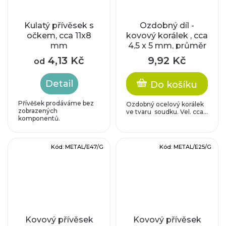
Kulatý přívěsek s
Ozdobný díl -
očkem, cca 11x8
kovový korálek , cca
mm
4,5 x 5 mm, průměr
dírky cca 3 mm
4,13 Kč
9,92 Kč
od
Detail
Do košíku
Přívěšek prodáváme bez
Ozdobný ocelový korálek
zobrazených
ve tvaru soudku. Vel. cca...
komponentů.
Kód:
METAL/E47/G
Kód:
METAL/E25/G
Kovový přívěsek
Kovový přívěsek