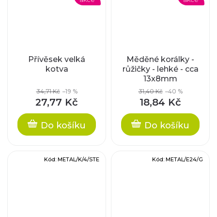
Přívěsek velká
Měděné korálky -
kotva
růžičky - lehké - cca
13x8mm
34,71 Kč
–19 %
31,40 Kč
–40 %
27,77 Kč
18,84 Kč
Do košíku
Do košíku
Kód:
METAL/K/4/STE
Kód:
METAL/E24/G