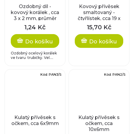
Ozdobný díl -
Kovový přívěsek
kovový korálek , cca
smaltovaný -
3 x 2 mm, průměr
čtyřlístek, cca 19 x
dírky cca 1,5 mm
13 x 1,5 mm
1,24 Kč
15,70 Kč
Do košíku
Do košíku
Ozdobný ocelový korálek
ve tvaru trubičky. Vel....
Kód:
PAN3/S
Kód:
PAN2/S
Kulatý přívěsek s
Kulatý přívěsek s
očkem, cca 6x9mm
očkem, cca
10x6mm