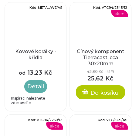
Kód:
METAL/W7/AS
Kód:
VTC94/2345/12
akce
Kovové korálky -
Cínový komponent
křídla
Tierracast, cca
30x20mm
13,23 Kč
43,80 Kč
–41 %
od
25,62 Kč
Detail
Do košíku
Inspiraci naleznete
zde: andílci
Kód:
VTC94/2250/12
Kód:
VTC/5231/AS
akce
akce