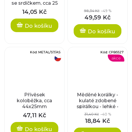
se srdíčkem, cca 25
x 8 mm
14,05 Kč
98,34 Kč
–49 %
49,59 Kč
Do košíku
Do košíku
Kód:
METAL/S7/AS
Kód:
CPB5527
akce
český výrobek
Přívěsek
Měděné korálky -
koloběžka, cca
kulaté zdobené
44x25mm
spirálkou - lehké -
cca 10x12mm
47,11 Kč
31,40 Kč
–40 %
18,84 Kč
Do košíku