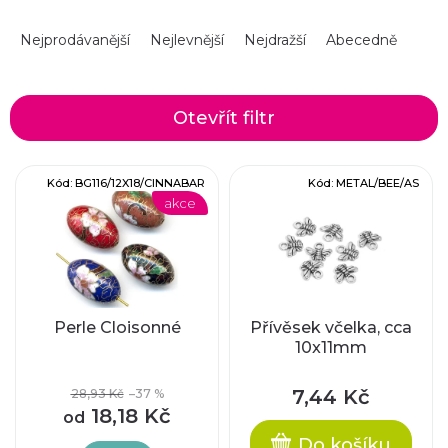
Ř
Nejprodávanější
Nejlevnější
Nejdražší
Abecedně
a
z
Otevřít filtr
e
V
Kód:
BG116/12X18/CINNABAR
Kód:
METAL/BEE/AS
n
akce
ý
í
p
p
i
r
Perle Cloisonné
Přívěsek včelka, cca
10x11mm
s
o
p
7,44 Kč
28,93 Kč
–37 %
d
18,18 Kč
od
r
Do košíku