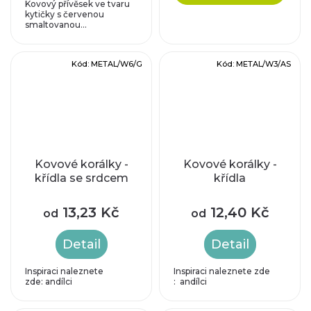
Kovový přívěsek ve tvaru
kytičky s červenou
smaltovanou...
Kód:
METAL/W6/G
Kód:
METAL/W3/AS
Kovové korálky -
Kovové korálky -
křídla se srdcem
křídla
13,23 Kč
12,40 Kč
od
od
Detail
Detail
Inspiraci naleznete
Inspiraci naleznete zde
zde: andílci
: andílci