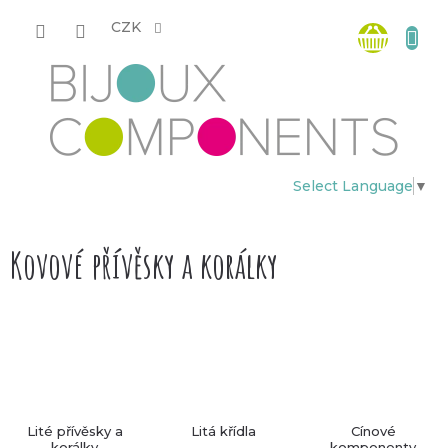
Přejít
Nákup
na
CZK
obsah
košík
Select Language
▼
Kovové přívěsky a korálky
Lité přívěsky a
Litá křídla
Cínové
korálky
komponenty