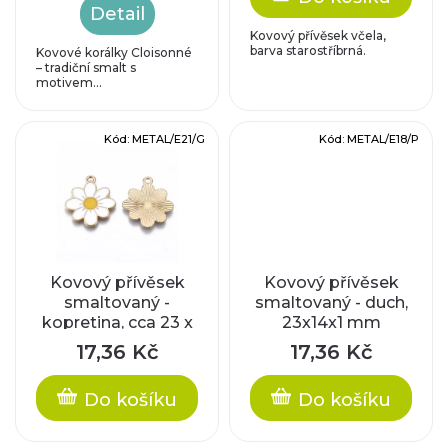
u
Detail
o
Kovový přívěsek včela,
k
barva starostříbrná.
Kovové korálky Cloisonné
– tradiční smalt s
d
motivem...
t
u
ů
Kód:
METAL/E21/G
Kód:
METAL/E18/P
k
t
ů
Kovový přívěsek
Kovový přívěsek
smaltovaný -
smaltovaný - duch,
kopretina, cca 23 x
23x14x1 mm
21 x 2 mm
17,36 Kč
17,36 Kč
Do košíku
Do košíku