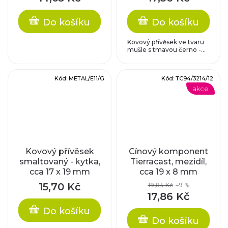
Do košíku
Do košíku
Kovový přívěsek ve tvaru
mušle s tmavou černo -...
Kód:
METAL/E11/G
Kód:
TC94/3214/12
akce
Kovový přívěsek
Cínový komponent
smaltovaný - kytka,
Tierracast, mezidíl,
cca 17 x 19 mm
cca 19 x 8 mm
15,70 Kč
19,84 Kč
–9 %
17,86 Kč
Do košíku
Do košíku