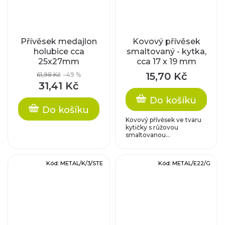
Přívěsek medajlon
Kovový přívěsek
holubice cca
smaltovaný - kytka,
25x27mm
cca 17 x 19 mm
15,70 Kč
61,98 Kč
–49 %
31,41 Kč
Do košíku
Do košíku
Kovový přívěsek ve tvaru
kytičky s růžovou
smaltovanou...
Kód:
METAL/K/3/STE
Kód:
METAL/E22/G