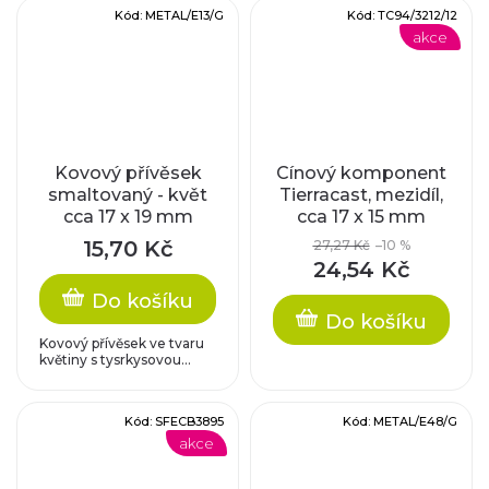
Kód:
METAL/E13/G
Kód:
TC94/3212/12
akce
Kovový přívěsek
Cínový komponent
smaltovaný - květ
Tierracast, mezidíl,
cca 17 x 19 mm
cca 17 x 15 mm
15,70 Kč
27,27 Kč
–10 %
24,54 Kč
Do košíku
Do košíku
Kovový přívěsek ve tvaru
květiny s tysrkysovou...
Kód:
SFECB3895
Kód:
METAL/E48/G
akce