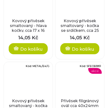
Kovový přívěsek
Kovový přívěsek
smaltovaný - hlava
smaltovaný - kočka
kočky, cca 17 x 16
se srdíčkem, cca 25
mm
x 8 mm
14,05 Kč
14,05 Kč
Do košíku
Do košíku
Kód:
METAL/E4/G
Kód:
SFECB3851
akce
Kovový přívěsek
Přívěsek filigránový
smaltovaný - kočka
ovál cca 40x24mm