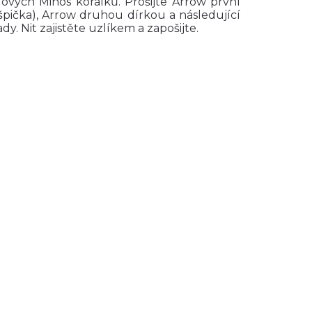
lových Minos korálků. Prošijte Arrow první
 špička), Arrow druhou dírkou a následující
 Nit zajistěte uzlíkem a zapošijte.