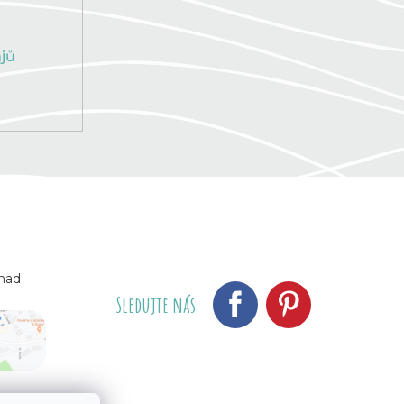
jů
 nad
Sledujte nás