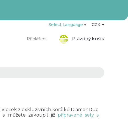
Select Language
▼
CZK
Nákupní
Prázdný košík
Přihlášení
košík
h vloček z exkluzivních korálků DiamonDuo
o si můžete zakoupit již
připravené sety s