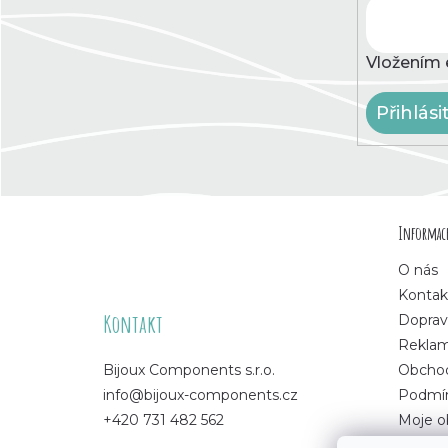
Vložením 
Přihlási
Z
Informace
á
O nás
p
Kontak
Kontakt
Doprav
a
Rekla
Bijoux Components s.r.o.
Obchod
t
info@bijoux-components.cz
Podmín
+420 731 482 562
Moje o
í