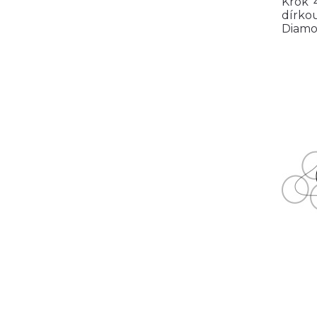
Krok 
dírkou
Diamon