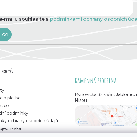
e-mailu souhlasíte s
podmínkami ochrany osobních úda
t se
 pro vás
Kamenná prodejna
ty
Rýnovická 3273/61, Jablonec
a a platba
Nisou
mace
ní podmínky
ky ochrany osobních údajů
bjednávka