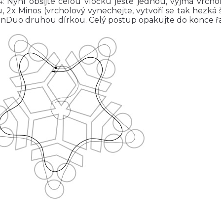
4: Nyní obšijte celou vločku ještě jednou, vyjma vrcho
, 2x Minos (vrcholový vynechejte, vytvoří se tak hezká
Duo druhou dírkou. Celý postup opakujte do konce řady.