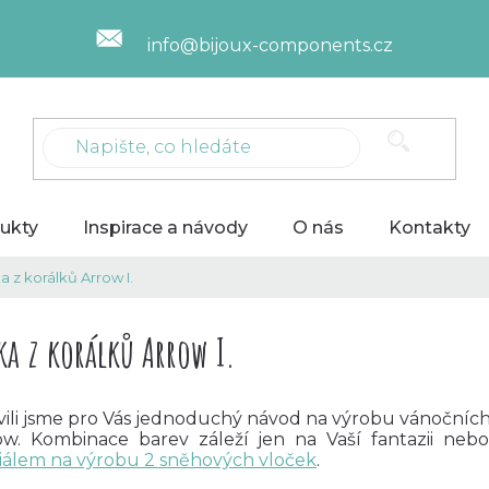
info@bijoux-components.cz
ukty
Inspirace a návody
O nás
Kontakty
a z korálků Arrow I.
ka z korálků Arrow I.
avili jsme pro Vás jednoduchý návod na výrobu vánočníc
ow. Kombinace barev záleží jen na Vaší fantazii neb
iálem na výrobu 2 sněhových vloček
.