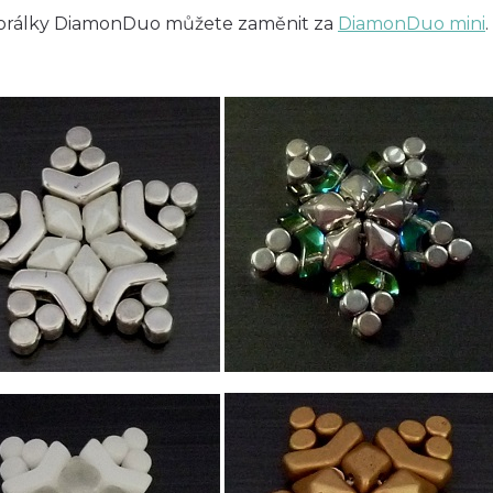
Korálky DiamonDuo můžete zaměnit za
DiamonDuo mini