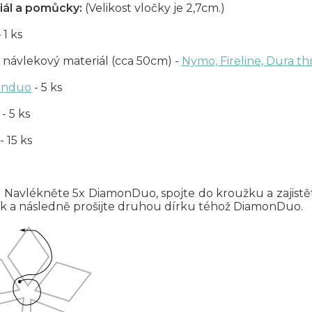
iál a pomůcky:
(Velikost vločky je 2,7cm.)
 1 ks
 návlekový materiál (cca 50cm) -
Nymo, Fireline, Dura t
onduo
- 5 ks
- 5 ks
- 15 ks
: Navlékněte 5x DiamonDuo, spojte do kroužku a zajistě
ek a následně prošijte druhou dírku téhož DiamonDuo.