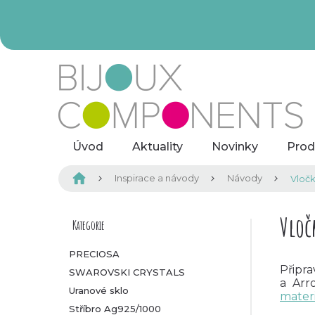
Přejít
na
obsah
Úvod
Aktuality
Novinky
Prod
Domů
Inspirace a návody
Návody
Vločk
P
Vloč
Kategorie
Přeskočit
kategorie
o
PRECIOSA
Připr
SWAROVSKI CRYSTALS
s
a Arr
Uranové sklo
mater
t
Stříbro Ag925/1000