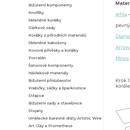
Mater
Bižuterní komponenty
r
Knoflíky
jehla
–
Skleněné korálky
a
pevný
Dárkové sady
n
Korálky z přírodních materiálů
Diam
Skleněné kabošony
Arrow
n
Kovové přívěsky a korálky
Porcelán
Minos
í
Šatonové komponenty
Návlekové materiály
p
Krok 1
Bižuterní příslušenství
a
korál
Krabičky, sáčky a šperkovnice
Střapce
n
Bižuterní sady a stavebnice
Stojany
e
Umělecké barevné dráty Artistic Wire
l
Art Clay a Prometheus