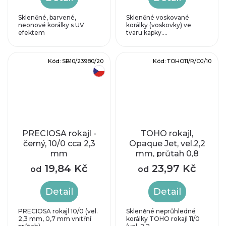
výrobě, nelze
zajistit vždy stejný
Skleněné, barvené,
Skleněné voskované
odstín barvy !!!
neonové korálky s UV
korálky (voskovky) ve
efektem
tvaru kapky....
Kód:
SB10/23980/20
Kód:
TOHO11/R/OJ/10
český výrobek
PRECIOSA rokajl -
TOHO rokajl,
černý, 10/0 cca 2,3
Opaque Jet, vel.2,2
mm
mm, průtah 0,8
mm
19,84 Kč
23,97 Kč
od
od
Detail
Detail
PRECIOSA rokajl 10/0 (vel.
Skleněné neprůhledné
2,3 mm, 0,7 mm vnitřní
korálky TOHO rokajl 11/0