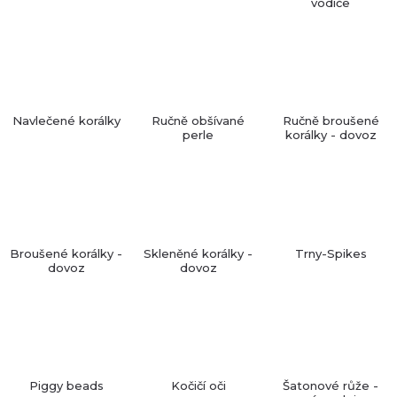
vodiče
Navlečené korálky
Ručně obšívané
Ručně broušené
perle
korálky - dovoz
Broušené korálky -
Skleněné korálky -
Trny-Spikes
dovoz
dovoz
Piggy beads
Kočičí oči
Šatonové růže -