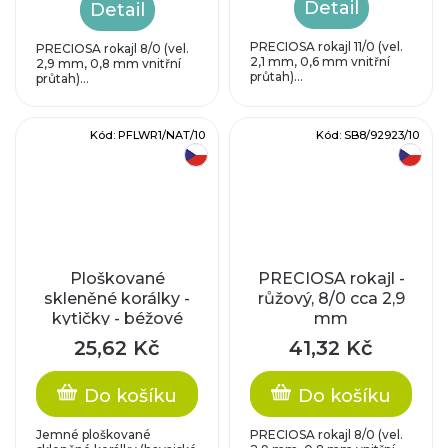
Detail
Detail
PRECIOSA rokajl 11/0 (vel.
PRECIOSA rokajl 8/0 (vel.
2,1 mm, 0,6 mm vnitřní
2,9 mm, 0,8 mm vnitřní
průtah)...
průtah)...
Kód:
PFLWR1/NAT/10
Kód:
SB8/92923/10
český výrobek
český výrobek
Ploškované
PRECIOSA rokajl -
skleněné korálky -
růžový, 8/0 cca 2,9
kytičky - béžové
mm
25,62 Kč
41,32 Kč
Do košíku
Do košíku
Jemné ploškované
PRECIOSA rokajl 8/0 (vel.