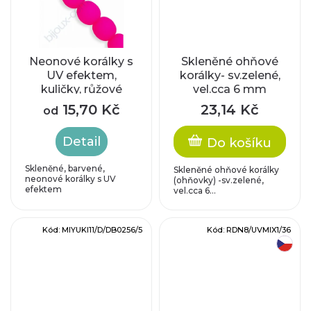
t
ů
Neonové korálky s
Skleněné ohňové
UV efektem,
korálky- sv.zelené,
kuličky, růžové
vel.cca 6 mm
15,70 Kč
23,14 Kč
od
Detail
Do košíku
Skleněné, barvené,
Skleněné ohňové korálky
neonové korálky s UV
(ohňovky) -sv.zelené,
efektem
vel.cca 6...
Kód:
MIYUKI11/D/DB0256/5
Kód:
RDN8/UVMIX1/36
český výrobek