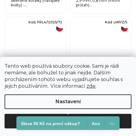
skleněné korálky (havajské
2,9 mm, 0,8 mm vnitřní
květy) -...
průtah)...
Kód:
PRL4/12025/72
Kód:
LMP/Z/5
český výrobek
český výrobek
Tento web používá soubory cookie. Sami je rádi
Skleněné
Lampový skleněný
voskované perle,
korálek - ručně
nemáme, ale bohužel to jinak nejde. Dalším
bílá - 4 mm
vinutý, ježek
procházením tohoto webu vyjadřujete souhlas s
jejich používáním.. Více informací
zde
.
30,58 Kč
57,03 Kč
od
Detail
Do košíku
Nastavení
Skleněné voskované
Ručně vinuté korálky, tzv.
korálky (voskovky) ve
lampovky - vinutky. ...
Odmítnout
Souhlasím
tvaru kuličky....
Sleva 50 Kč na první nákup?​
Ano
Ne