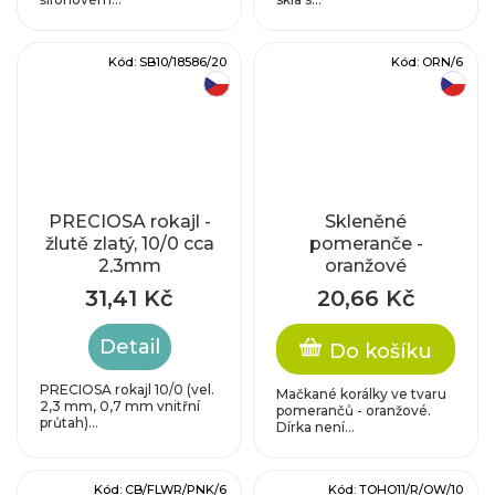
Kód:
SB10/18586/20
Kód:
ORN/6
český výrobek
český výrobek
PRECIOSA rokajl -
Skleněné
žlutě zlatý, 10/0 cca
pomeranče -
2,3mm
oranžové
31,41 Kč
20,66 Kč
Detail
Do košíku
PRECIOSA rokajl 10/0 (vel.
Mačkané korálky ve tvaru
2,3 mm, 0,7 mm vnitřní
pomerančů - oranžové.
průtah)...
Dírka není...
Kód:
CB/FLWR/PNK/6
Kód:
TOHO11/R/OW/10