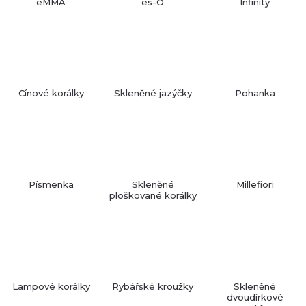
eMMA
es-O
Infinity
Cínové korálky
Skleněné jazýčky
Pohanka
Písmenka
Skleněné
Millefiori
ploškované korálky
Lampové korálky
Rybářské kroužky
Skleněné
dvoudírkové