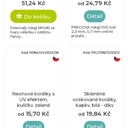
0,8 mm
průtah, 10/0 cca
51,24 Kč
24,79 Kč
od
2,3mm
Detail
Do košíku
PRECIOSA rokajl 10/0 (vel.
Dokonalý rokajl MIYUKI ve
2,3 mm, 0,7 mm vnitřní
tvaru válečku v odstínu
průtah)...
Fancy...
Kód:
RDN4/UV25124/36
Kód:
PRLTD96/12025/12
český výrobek
český výrobek
Neonové korálky s
Skleněné
UV efektem,
voskované korálky,
kuličky, zelené
kapky, bílá - díky
složitým
15,70 Kč
19,84 Kč
od
od
technologickým
procesům při
Detail
Detail