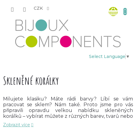
Přejít
Nákup
na
CZK
obsah
košík
Select Language
▼
Skleněné korálky
Milujete klasiku? Máte rádi barvy? Líbí se vám
pracovat se sklem? Nám také. Proto jsme pro vás
připravili opravdu velkou nabídku skleněných
korálků – vybírat můžete z různých barev, tvarů nebo
velikostí. Přejeme si, aby ve vás naše skleněné korálky
Zobrazit více
probudily inspiraci a kreativitu a vy jste stvořili úžasné
a originální šperky.