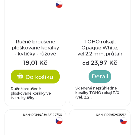
český výrobek
Ručně broušené
TOHO rokajl,
ploškované korálky
Opaque White,
- kytičky - růžové
vel.2,2 mm, průtah
0,8 mm
19,01 Kč
23,97 Kč
od
Detail
Do košíku
Skleněné neprůhledné
Ručně broušené
korálky TOHO rokajl 11/0
ploškované korálky ve
(vel. 2,2...
tvaru kytičky -...
Kód:
RDN4/UV25127/36
Kód:
FPP/52935/12
český výrobek
český výrobek