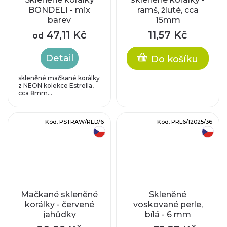
BONDELI - mix
ramš, žluté, cca
barev
15mm
47,11 Kč
11,57 Kč
od
Detail
Do košíku
skleněné mačkané korálky
z NEON kolekce Estrella,
cca 8mm...
Kód:
PSTRAW/RED/6
Kód:
PRL6/12025/36
český výrobek
český výrobek
Mačkané skleněné
Skleněné
korálky - červené
voskované perle,
jahůdky
bílá - 6 mm