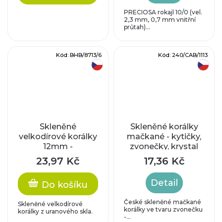
PRECIOSA rokajl 10/0 (vel.
2,3 mm, 0,7 mm vnitřní
průtah)...
Kód:
BHB/8713/6
Kód:
240/CAB/1113
český výrobek
český výrobek
Skleněné
Skleněné korálky
velkodírové korálky
mačkané - kytičky,
12mm -
zvonečky, krystal
žluté/stříbrný
AB
23,97 Kč
17,36 Kč
průtah
Detail
Do košíku
České skleněné mačkané
Skleněné velkodírové
korálky ve tvaru zvonečku
korálky z uranového skla.
-...