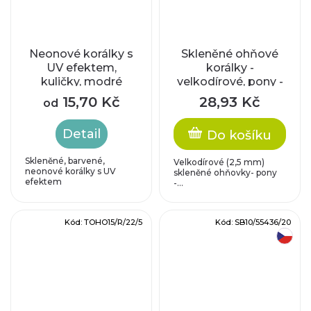
Neonové korálky s
Skleněné ohňové
UV efektem,
korálky -
kuličky, modré
velkodírové, pony -
tyrkys s travertinem
15,70 Kč
28,93 Kč
od
(5,5x8 mm)
Detail
Do košíku
Skleněné, barvené,
Velkodírové (2,5 mm)
neonové korálky s UV
skleněné ohňovky- pony
efektem
-...
Kód:
TOHO15/R/22/5
Kód:
SB10/55436/20
český výrobek