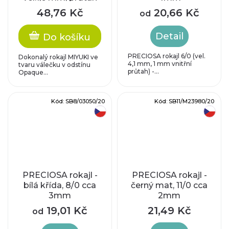
0,8 mm
48,76 Kč
20,66 Kč
od
Detail
Do košíku
PRECIOSA rokajl 6/0 (vel.
Dokonalý rokajl MIYUKI ve
4,1 mm, 1 mm vnitřní
tvaru válečku v odstínu
průtah) -...
Opaque...
Kód:
SB8/03050/20
Kód:
SB11/M23980/20
český výrobek
český výrobek
PRECIOSA rokajl -
PRECIOSA rokajl -
bílá křída, 8/0 cca
černý mat, 11/0 cca
3mm
2mm
19,01 Kč
21,49 Kč
od