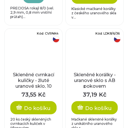
PRECIOSA rokajl 8/0 (vel.
Klasické mačkané korálky
2,9 mm, 0,8 mm vnitřní
z českého uranového skla
průtah)...
v...
Kód:
CVRNK4
Kód:
LDK8/6/36
český výrobek
český výrobek
Skleněné cvrnkací
Skleněné korálky -
kuličky - žluté
uranové sklo s AB
uranové sklo, 10
pokovem
mm, 20 ks
73,55 Kč
37,19 Kč
Do košíku
Do košíku
20 ks český skleněných
Mačkané skleněné korálky
cvrnkacích kuliček v
z unikátního uranového
šifonovém...
skla s...