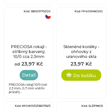
Kód:
SB10/01700/20
Kód:
FP4/URAN/20G
český výrobek
PRECIOSA rokajl -
Skleněné korálky -
stříbrný barvený,
ohňovky z
10/0 cca 2,3mm
uranového skla
23,97 Kč
23,97 Kč
od
Detail
Do košíku
PRECIOSA rokajl 10/0 (vel.
2,3 mm, 0,7 mm vnitřní
průtah)...
Kód:
MIYUKI11/D/DB0756/5
Kód:
SL3/PNK/6