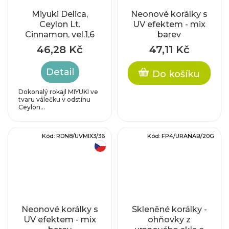
Miyuki Delica,
Neonové korálky s
Ceylon Lt.
UV efektem - mix
Cinnamon, vel.1,6
barev
mm, průtah 0,8
46,28 Kč
47,11 Kč
mm
Detail
Do košíku
Dokonalý rokajl MIYUKI ve
tvaru válečku v odstínu
Ceylon...
Kód:
RDN8/UVMIX3/36
Kód:
FP4/URANAB/20G
český výrobek
Neonové korálky s
Skleněné korálky -
UV efektem - mix
ohňovky z