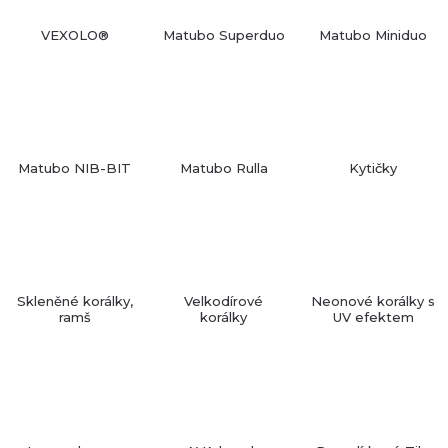
VEXOLO®
Matubo Superduo
Matubo Miniduo
Matubo NIB-BIT
Matubo Rulla
Kytičky
Skleněné korálky,
Velkodírové
Neonové korálky s
ramš
korálky
UV efektem