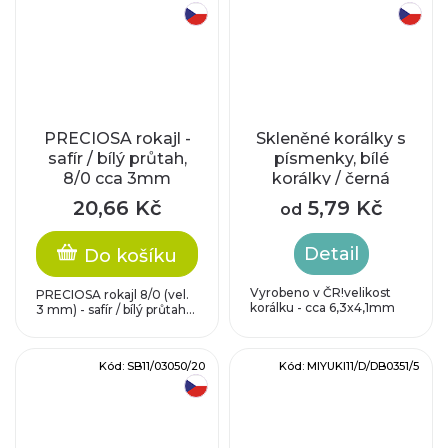
český výrobek
český výrobek
PRECIOSA rokajl -
Skleněné korálky s
safír / bílý průtah,
písmenky, bílé
8/0 cca 3mm
korálky / černá
písmenka
20,66 Kč
5,79 Kč
od
Detail
Do košíku
Vyrobeno v ČR!velikost
PRECIOSA rokajl 8/0 (vel.
korálku - cca 6,3x4,1mm
3 mm) - safír / bílý průtah...
Kód:
SB11/03050/20
Kód:
MIYUKI11/D/DB0351/5
český výrobek