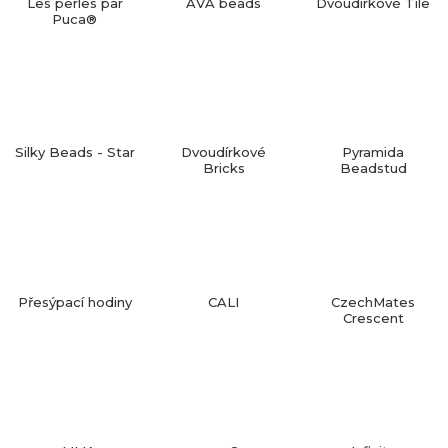
Les perles par
AVA beads
Dvoudírkové Tile
Puca®
Silky Beads - Star
Dvoudírkové
Pyramida
Bricks
Beadstud
Přesýpací hodiny
CALI
CzechMates
Crescent