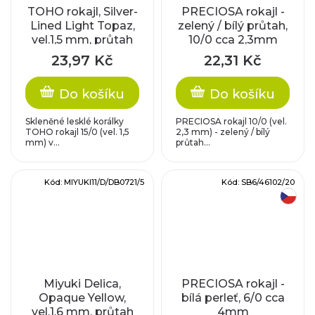
TOHO rokajl, Silver-
PRECIOSA rokajl -
Lined Light Topaz,
zelený / bílý průtah,
vel.1,5 mm, průtah
10/0 cca 2,3mm
0,5 mm
23,97 Kč
22,31 Kč
Do košíku
Do košíku
Skleněné lesklé korálky
PRECIOSA rokajl 10/0 (vel.
TOHO rokajl 15/0 (vel. 1,5
2,3 mm) - zelený / bílý
mm) v...
průtah...
Kód:
MIYUKI11/D/DB0721/5
Kód:
SB6/46102/20
český výrobek
Miyuki Delica,
PRECIOSA rokajl -
Opaque Yellow,
bílá perleť, 6/0 cca
vel.1,6 mm, průtah
4mm