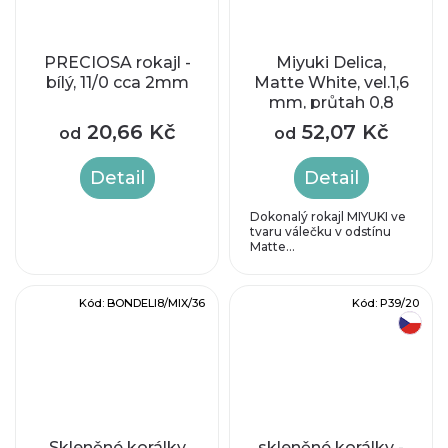
PRECIOSA rokajl -
Miyuki Delica,
bílý, 11/0 cca 2mm
Matte White, vel.1,6
mm, průtah 0,8
mm
20,66 Kč
52,07 Kč
od
od
Detail
Detail
Dokonalý rokajl MIYUKI ve
tvaru válečku v odstínu
Matte...
Kód:
BONDELI8/MIX/36
Kód:
P39/20
český výrobek
Skleněné korálky
skleněné korálky -