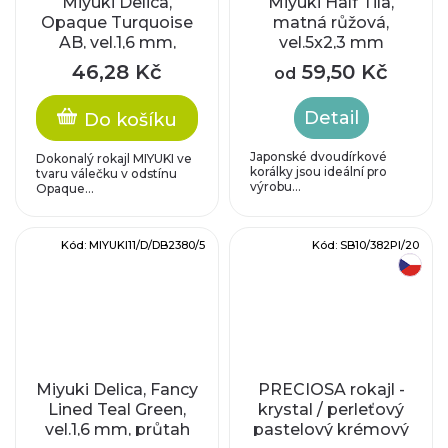
Miyuki Delica,
Miyuki Half Tila,
Opaque Turquoise
matná růžová,
AB, vel.1,6 mm,
vel.5x2,3 mm
průtah 0,8 mm
46,28 Kč
59,50 Kč
od
Detail
Do košíku
Japonské dvoudírkové
Dokonalý rokajl MIYUKI ve
korálky jsou ideální pro
tvaru válečku v odstínu
výrobu...
Opaque...
Kód:
MIYUKI11/D/DB2380/5
Kód:
SB10/382PI/20
český výrobek
Miyuki Delica, Fancy
PRECIOSA rokajl -
Lined Teal Green,
krystal / perleťový
vel.1,6 mm, průtah
pastelový krémový