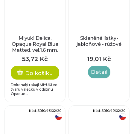
Miyuki Delica,
Skleněné lístky-
Opaque Royal Blue
jabloňové - růžové
Matted, vel.1,6 mm,
průtah 0,8 mm
53,72 Kč
19,01 Kč
Detail
Do košíku
Dokonalý rokajl MIYUKI ve
tvaru válečku v odstínu
Opaque...
Kód:
SB10/46102/20
Kód:
SB10/49102/20
český výrobek
český výrobek