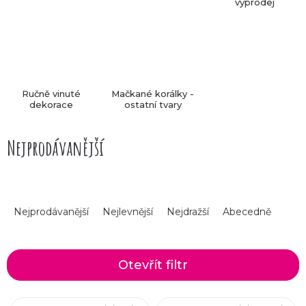
výprodej
Ručně vinuté
Mačkané korálky -
dekorace
ostatní tvary
Nejprodávanější
Ř
Nejprodávanější
Nejlevnější
Nejdražší
Abecedně
a
z
Otevřít filtr
e