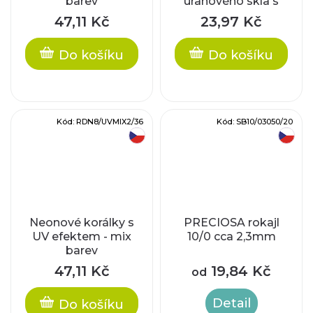
barev
uranového skla s
AB pokovem
47,11 Kč
23,97 Kč
Do košíku
Do košíku
Kód:
RDN8/UVMIX2/36
Kód:
SB10/03050/20
český výrobek
český výrobek
Neonové korálky s
PRECIOSA rokajl
UV efektem - mix
10/0 cca 2,3mm
barev
47,11 Kč
19,84 Kč
od
Detail
Do košíku