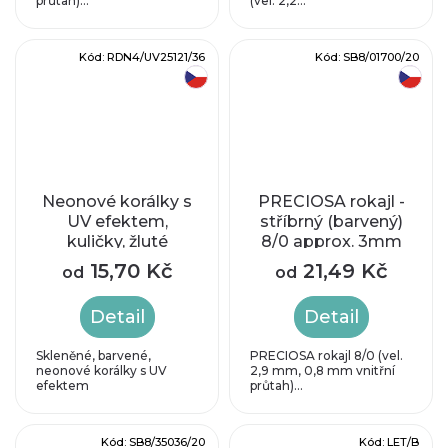
průtah)...
(vel. 2,2...
Kód:
RDN4/UV25121/36
Kód:
SB8/01700/20
český výrobek
český výrobek
Neonové korálky s
PRECIOSA rokajl -
UV efektem,
stříbrný (barvený)
kuličky, žluté
8/0 approx. 3mm
15,70 Kč
21,49 Kč
od
od
Detail
Detail
Skleněné, barvené,
PRECIOSA rokajl 8/0 (vel.
neonové korálky s UV
2,9 mm, 0,8 mm vnitřní
efektem
průtah)...
Kód:
SB8/35036/20
Kód:
LET/B