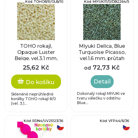
V
Kód:
TOHO8/R/OLB/10
Kód:
MIYUKI11/D/DB2264/5
n
ý
í
p
p
i
r
TOHO rokajl,
Miyuki Delica, Blue
Opaque Luster
Turquoise Picasso,
s
Beige, vel.3,1 mm,
vel.1,6 mm, průtah
o
průtah 1,3 mm
0,8 mm
p
25,62 Kč
72,73 Kč
od
d
r
Detail
Do košíku
u
o
Dokonalý rokajl MIYUKI ve
Skleněné neprůhledné
tvaru válečku v odstínu
k
korálky TOHO rokajl 8/0
Blue...
(vel. 3,1...
d
t
u
Kód:
RDN4/UV25123/36
Kód:
VFP44/6/36
ů
český výrobek
český výrobek
k