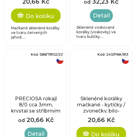
20,66 Kč
32,23 Kč
od
Detail
Do košíku
Skleněné voskované
Mačkané skleněné korálky
korálky (voskovky) ve
ve tvaru červených
tvaru kuličky....
jahod....
Kód:
SB8/78102/20
Kód:
240/PNK/813
český výrobek
český výrobek
PRECIOSA rokajl
Skleněné korálky
8/0 cca 3mm,
mačkané - kytičky /
krystal se stříbrným
zvonečky, bílo-
průtahem
růžové
20,66 Kč
20,66 Kč
od
Detail
Do košíku