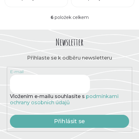
6
položek celkem
O
v
l
á
Newsletter
d
a
c
Přihlaste se k odběru newsletteru
í
p
E-mail
r
v
k
y
v
Vložením e-mailu souhlasíte s
podmínkami
ý
ochrany osobních údajů
p
i
s
Přihlásit se
u