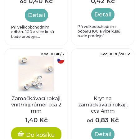
p
0,40 Kč
0,42 Kč
od
d
r
Detail
Detail
u
o
Při velkoobchodním
Při velkoobchodním
odběru 100 a více kusů
odběru 100 a více kusů
k
bude prodejní...
bude prodejní...
d
t
u
Kód:
JCB18/S
Kód:
JCBC/2/FEP
ů
český výrobek
k
t
ů
Zamačkávací rokajl,
Kryt na
vnitřní průměr cca 2
zamačkávací rokajl,
mm
cca 4mm
1,40 Kč
0,83 Kč
od
Detail
Do košíku