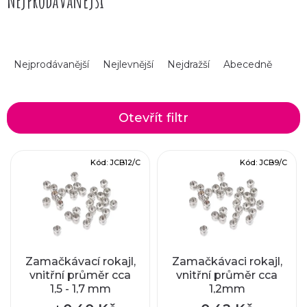
Nejprodávanější
Použití zamačkávacího rokajlu můžete najít v našich
Inspiracích
.
Typy galvanizací
Ř
Nejprodávanější
Nejlevnější
Nejdražší
Abecedně
a
z
Otevřít filtr
e
V
Kód:
JCB12/C
Kód:
JCB9/C
n
ý
í
p
p
i
r
Zamačkávací rokajl,
Zamačkávaci rokajl,
vnitřní průměr cca
vnitřní průměr cca
s
1,5 - 1,7 mm
1,2mm
o