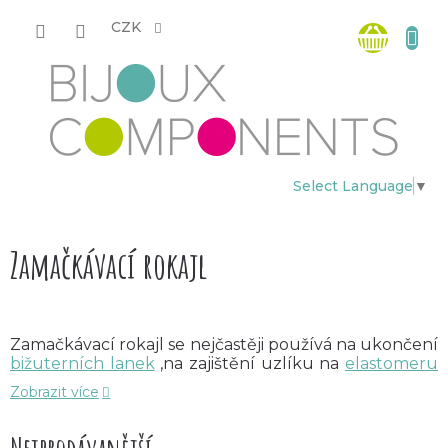
Přejít
Nákup
na
CZK
obsah
košík
Select Language
▼
Zamačkávací rokajl
Zamačkávací rokajl se nejčastěji používá na ukončení
bižuterních lanek
,na zajištění uzlíku na
elastomeru
(např.při výrobě náramku) či pro ukotvení korálků.
Zobrazit více
Zmáčknutý rokajl (vypadá jako malá placička) pevně
drží smyčku lanka.Jako protidíl je nejvhodnější
kalota
.