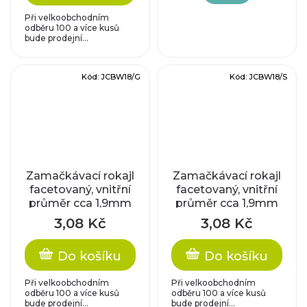
Při velkoobchodním
odběru 100 a více kusů
bude prodejní...
Kód:
JCBW18/G
Kód:
JCBW18/S
Zamačkávací rokajl
Zamačkávací rokajl
facetovaný, vnitřní
facetovaný, vnitřní
průměr cca 1,9mm
průměr cca 1,9mm
3,08 Kč
3,08 Kč
Do košíku
Do košíku
Při velkoobchodním
Při velkoobchodním
odběru 100 a více kusů
odběru 100 a více kusů
bude prodejní...
bude prodejní...