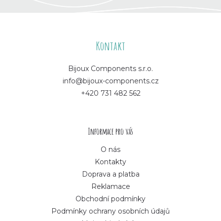
Z
á
Kontakt
p
Bijoux Components s.r.o.
info@bijoux-components.cz
a
+420 731 482 562
t
í
Informace pro vás
O nás
Kontakty
Doprava a platba
Reklamace
Obchodní podmínky
Podmínky ochrany osobních údajů