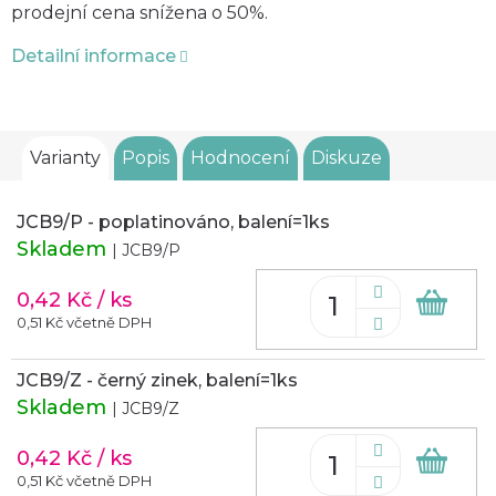
prodejní cena snížena o 50%.
Detailní informace
Varianty
Popis
Hodnocení
Diskuze
JCB9/P - poplatinováno, balení=1ks
Skladem
| JCB9/P
0,42 Kč
/ ks
Do
koš
0,51 Kč včetně DPH
JCB9/Z - černý zinek, balení=1ks
Skladem
| JCB9/Z
0,42 Kč
/ ks
Do
koš
0,51 Kč včetně DPH