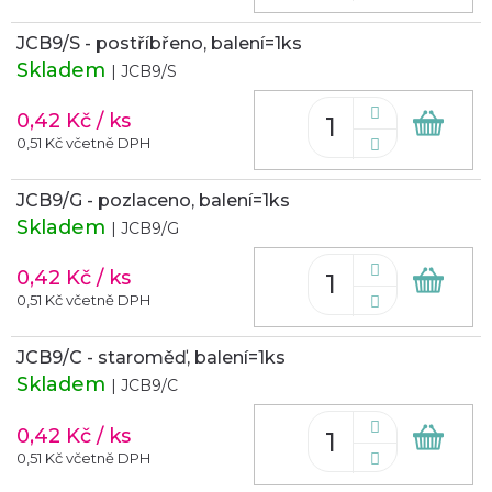
JCB9/S - postříbřeno, balení=1ks
Skladem
| JCB9/S
0,42 Kč
/ ks
Do
koš
0,51 Kč včetně DPH
JCB9/G - pozlaceno, balení=1ks
Skladem
| JCB9/G
0,42 Kč
/ ks
Do
koš
0,51 Kč včetně DPH
JCB9/C - staroměď, balení=1ks
Skladem
| JCB9/C
0,42 Kč
/ ks
Do
koš
0,51 Kč včetně DPH