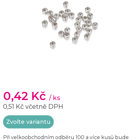
0,42 Kč
/ ks
0,51 Kč včetně DPH
Měrná
Zvolte variantu
cena:
Při velkoobchodním odběru 100 a více kusů bude