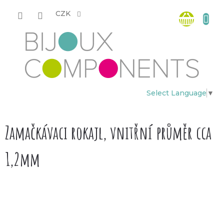
Přejít
Nákup
na
CZK
obsah
košík
Select Language
▼
Zamačkávaci rokajl, vnitřní průměr cca
1,2mm