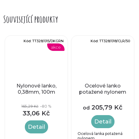
Související produkty
Kód:
TT328/015/DKGRN
Kód:
TT328/018/CLR/50
akce
Nylonové lanko,
Ocelové lanko
0,38mm, 100m
potažené nylonem
205,79 Kč
165,29 Kč
–80 %
od
33,06 Kč
Detail
Detail
Ocelová lanka potažená
nylonem.