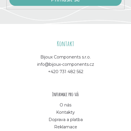
Z
á
Kontakt
p
Bijoux Components s.r.o.
info@bijoux-components.cz
a
+420 731 482 562
t
í
Informace pro vás
O nás
Kontakty
Doprava a platba
Reklamace