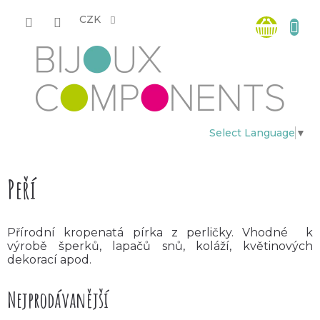
Přejít
Nákup
na
CZK
obsah
košík
Select Language
▼
Peří
Přírodní kropenatá pírka z perličky. Vhodné
k
výrobě šperků, lapačů snů, koláží, květinových
dekorací apod.
Nejprodávanější