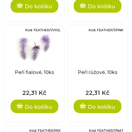
r
Do košíku
Do košíku
u
o
k
d
Kód:
FEATHER/1/VIOL
Kód:
FEATHER/1/PNK
t
u
ů
k
t
Peří fialové, 10ks
Peří růžové, 10ks
ů
22,31 Kč
22,31 Kč
Do košíku
Do košíku
Kód:
FEATHER/MIX
Kód:
FEATHER/1/NAT