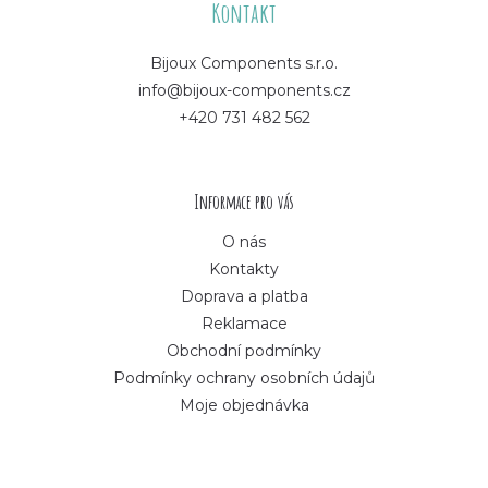
á
Kontakt
p
Bijoux Components s.r.o.
info@bijoux-components.cz
a
+420 731 482 562
t
í
Informace pro vás
O nás
Kontakty
Doprava a platba
Reklamace
Obchodní podmínky
Podmínky ochrany osobních údajů
Moje objednávka