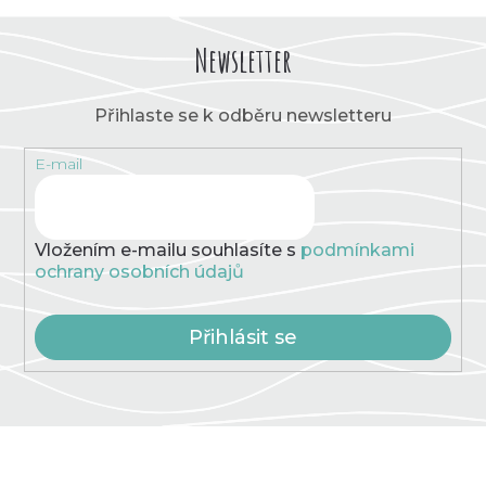
v
l
á
Newsletter
d
a
c
Přihlaste se k odběru newsletteru
í
p
E-mail
r
v
k
y
v
Vložením e-mailu souhlasíte s
podmínkami
ý
ochrany osobních údajů
p
i
s
Přihlásit se
u
Z