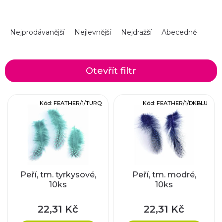
Ř
Nejprodávanější
Nejlevnější
Nejdražší
Abecedně
a
z
Otevřít filtr
e
V
Kód:
FEATHER/1/TURQ
Kód:
FEATHER/1/DKBLU
n
ý
í
p
p
i
r
Peří, tm. tyrkysové,
Peří, tm. modré,
10ks
10ks
s
o
p
22,31 Kč
22,31 Kč
d