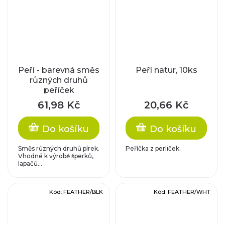
Peří - barevná směs
Peří natur, 10ks
různých druhů
peříček
61,98 Kč
20,66 Kč
Do košíku
Do košíku
Směs různých druhů pírek.
Peříčka z perliček.
Vhodné k výrobě šperků,
lapačů...
Kód:
FEATHER/BLK
Kód:
FEATHER/WHT