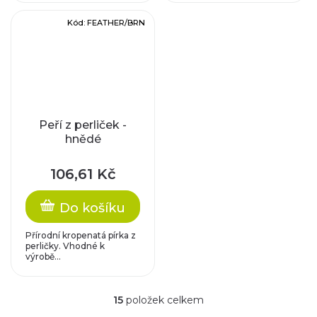
Kód:
FEATHER/BRN
Peří z perliček -
hnědé
106,61 Kč
Do košíku
Přírodní kropenatá pírka z
perličky. Vhodné k
výrobě...
15
položek celkem
O