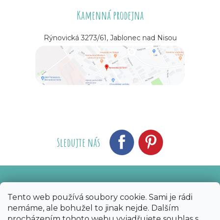
Kamenná prodejna
Rýnovická 3273/61, Jablonec nad Nisou
Sledujte nás
Vytvořil Shoptet
Nakódoval eshopGuru
|
Tento web používá soubory cookie. Sami je rádi
nemáme, ale bohužel to jinak nejde. Dalším
Copyright 2026
Bijoux Components - Svět
procházením tohoto webu vyjadřujete souhlas s