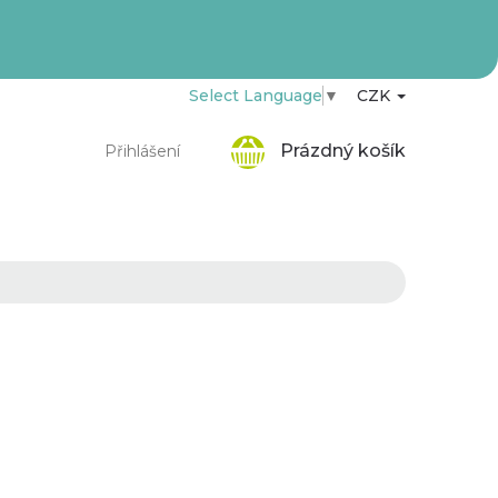
Select Language
▼
CZK
Nákupní
Prázdný košík
Přihlášení
košík