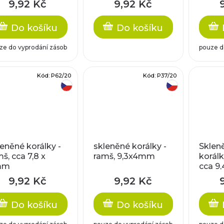
9,92 Kč
9,92 Kč
Do košíku
Do košíku
ze do vyprodání zásob
pouze d
Kód:
P62/20
Kód:
P37/20
český výrobek
český výrobek
leněné korálky -
skleněné korálky -
Sklen
š, cca 7,8 x
ramš, 9,3x4mm
korálk
mm
cca 9
9,92 Kč
9,92 Kč
Do košíku
Do košíku