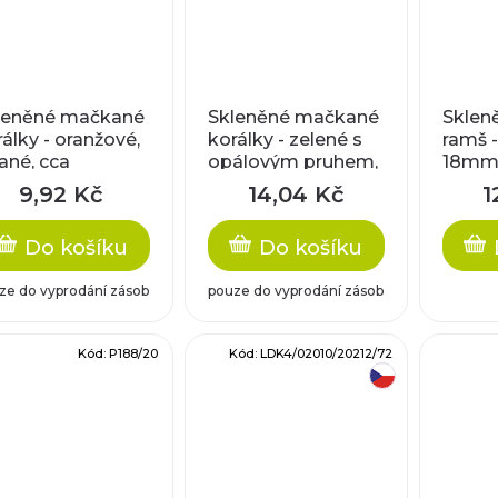
leněné mačkané
Skleněné mačkané
Sklen
álky - oranžové,
korálky - zelené s
ramš -
ané, cca
opálovým pruhem,
18m
x5,6mm
cca 15mm
9,92 Kč
14,04 Kč
1
Do košíku
Do košíku
ze do vyprodání zásob
pouze do vyprodání zásob
Kód:
P188/20
Kód:
LDK4/02010/20212/72
český výrobek