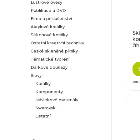
Lustrové ověsy
Publikace a DVD
Fimo a příslušenství
Akrylové korálky
Sk
Silikonové korálky
kor
Ostatní kreativní techniky
žíh
České skleněné pilníky
11
Tématické tvoření
Dárkové poukazy
Slevy
pou
Korálky
Komponenty
Návlekové materiály
Swarovski
Ostatní