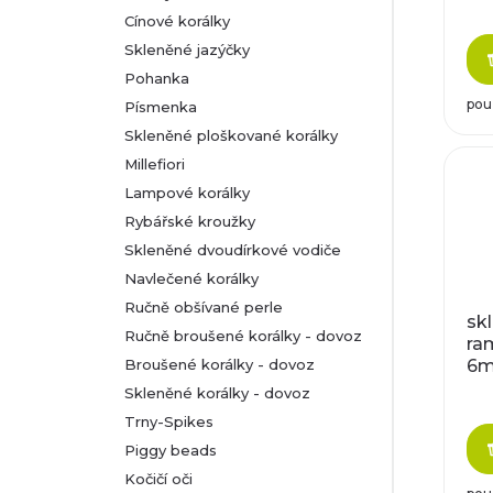
Cínové korálky
Skleněné jazýčky
Pohanka
pou
Písmenka
Skleněné ploškované korálky
Millefiori
Lampové korálky
Rybářské kroužky
Skleněné dvoudírkové vodiče
Navlečené korálky
Ručně obšívané perle
sk
Ručně broušené korálky - dovoz
ram
Broušené korálky - dovoz
6
Skleněné korálky - dovoz
Trny-Spikes
Piggy beads
Kočičí oči