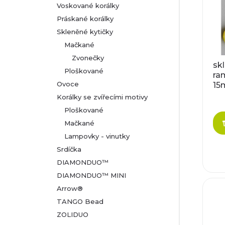
e
Voskované korálky
ý
Práskané korálky
n
p
Skleněné kytičky
Mačkané
í
i
Zvonečky
sk
p
Ploškované
ram
s
Ovoce
1
r
Korálky se zvířecími motivy
p
Ploškované
o
r
Mačkané
d
Lampovky - vinutky
o
Srdíčka
u
DIAMONDUO™
d
DIAMONDUO™ MINI
k
u
Arrow®
t
TANGO Bead
k
ZOLIDUO