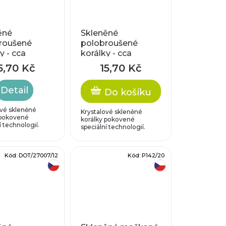
ěné
Skleněné
roušené
polobroušené
y - cca
korálky - cca
, motiv
8x7mm, motiv
5,70 Kč
15,70 Kč
srdce
Detail
Do košíku
ové skleněné
Krystalové skleněné
 pokovené
korálky pokovené
í technologií.
speciální technologií.
Kód:
DOT/27007/12
Kód:
P142/20
český výrobek
český výrobek