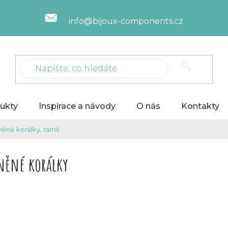
info@bijoux-components.cz
ukty
Inspirace a návody
O nás
Kontakty
něné korálky, ramš
něné korálky