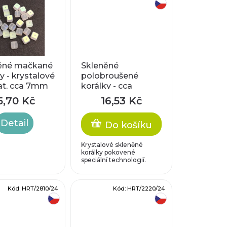
český výrobek
ěné mačkané
Skleněné
y - krystalové
polobroušené
t, cca 7mm
korálky - cca
10x9mm, puntíky
5,70 Kč
16,53 Kč
Detail
Do košíku
Krystalové skleněné
korálky pokovené
speciální technologií.
Kód:
HRT/2810/24
Kód:
HRT/2220/24
český výrobek
český výrobek