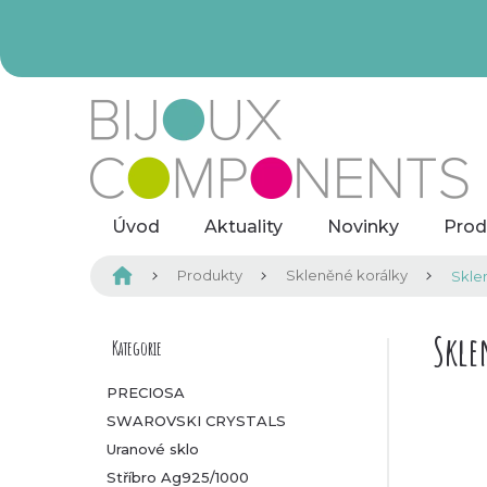
Přejít
na
obsah
Úvod
Aktuality
Novinky
Prod
Domů
Produkty
Skleněné korálky
Skle
P
Skle
Kategorie
Přeskočit
kategorie
o
PRECIOSA
SWAROVSKI CRYSTALS
s
Uranové sklo
t
Stříbro Ag925/1000