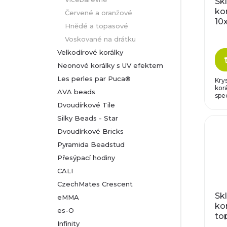
Sk
kor
Červené a oranžové
10
Hnědé a topasové
mo
Voskované na drátku
Velkodírové korálky
Neonové korálky s UV efektem
Les perles par Puca®
Kry
kor
AVA beads
spec
Dvoudírkové Tile
Silky Beads - Star
Dvoudírkové Bricks
Pyramida Beadstud
Přesýpací hodiny
CALI
CzechMates Crescent
Sk
eMMA
kor
es-O
to
Infinity
pr