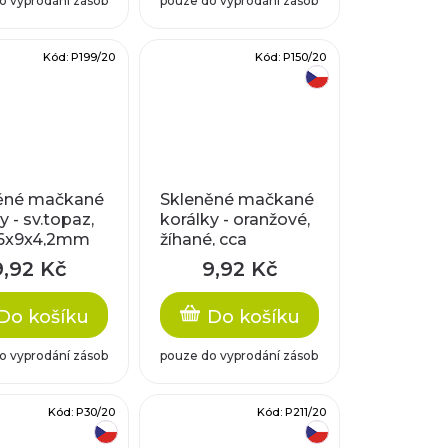
o vyprodání zásob
pouze do vyprodání zásob
Kód:
P199/20
Kód:
P150/20
český výrobek
ěné mačkané
Skleněné mačkané
y - sv.topaz,
korálky - oranžové,
,6x9x4,2mm
žíhané, cca
11,2x5,6mm
9,92 Kč
9,92 Kč
Do košíku
Do košíku
o vyprodání zásob
pouze do vyprodání zásob
Kód:
P30/20
Kód:
P211/20
český výrobek
český výrobek