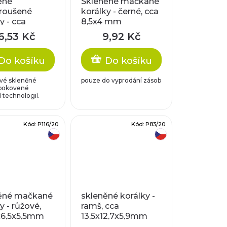
ěné
Skleněné mačkané
roušené
korálky - černé, cca
y - cca
8,5x4 mm
m, puntíky
6,53 Kč
9,92 Kč
Do košíku
Do košíku
ové skleněné
pouze do vyprodání zásob
 pokovené
í technologií.
Kód:
P116/20
Kód:
P83/20
český výrobek
český výrobek
ěné mačkané
skleněné korálky -
y - růžové,
ramš, cca
x6,5x5,5mm
13,5x12,7x5,9mm