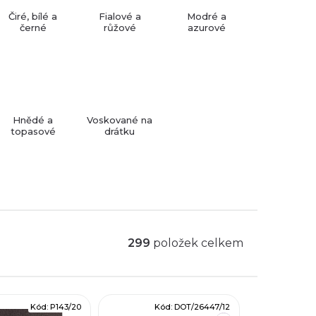
Čiré, bílé a
Fialové a
Modré a
černé
růžové
azurové
Hnědé a
Voskované na
topasové
drátku
299
položek celkem
Kód:
P143/20
Kód:
DOT/26447/12