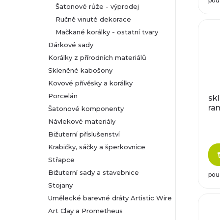
pou
Šatonové růže - výprodej
Ručně vinuté dekorace
Mačkané korálky - ostatní tvary
Dárkové sady
Korálky z přírodních materiálů
Skleněné kabošony
Kovové přívěsky a korálky
Porcelán
sk
ra
Šatonové komponenty
Návlekové materiály
Bižuterní příslušenství
Krabičky, sáčky a šperkovnice
Střapce
Bižuterní sady a stavebnice
pou
Stojany
Umělecké barevné dráty Artistic Wire
Art Clay a Prometheus