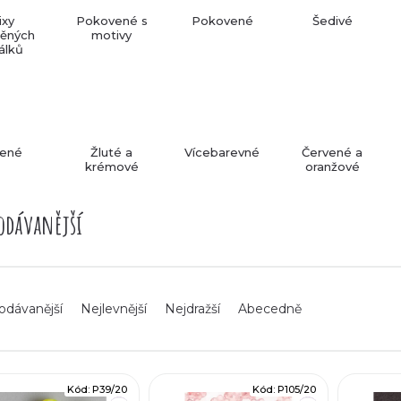
ixy
Pokovené s
Pokovené
Šedivé
něných
motivy
álků
lené
Žluté a
Vícebarevné
Červené a
krémové
oranžové
odávanější
odávanější
Nejlevnější
Nejdražší
Abecedně
Kód:
P39/20
Kód:
P105/20