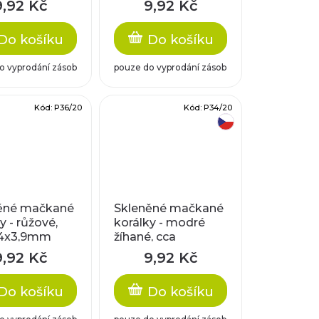
9,92 Kč
9,92 Kč
Do košíku
Do košíku
o vyprodání zásob
pouze do vyprodání zásob
Kód:
P36/20
Kód:
P34/20
český výrobek
ěné mačkané
Skleněné mačkané
y - růžové,
korálky - modré
,4x3,9mm
žíhané, cca
11,3x8,3x5,6mm
9,92 Kč
9,92 Kč
Do košíku
Do košíku