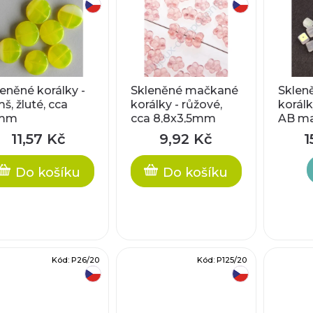
český výrobek
český výrobek
leněné korálky -
Skleněné mačkané
Sklen
š, žluté, cca
korálky - růžové,
korálk
5mm
cca 8,8x3,5mm
AB ma
11,57 Kč
9,92 Kč
1
Do košíku
Do košíku
Kód:
P26/20
Kód:
P125/20
český výrobek
český výrobek