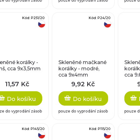
ze do vyprodání zásob
pouze do vyprodání zásob
pouze d
Kód:
P251/20
Kód:
P24/20
český výrobek
český výrobek
leněné korálky -
Skleněné mačkané
Sklen
mš, cca 9x3,5mm
korálky - modré,
korálk
cca 9x4mm
cca 9
11,57 Kč
9,92 Kč
Do košíku
Do košíku
ze do vyprodání zásob
pouze do vyprodání zásob
pouze d
Kód:
P145/20
Kód:
P115/20
český výrobek
český výrobek