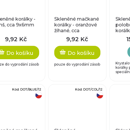
leněné korálky -
Skleněné mačkané
Sklen
mš, cca 9x6mm
korálky - oranžové
polob
žíhané, cca
korálk
9,8x12mm
8x7mm
9,92 Kč
9,92 Kč
1
srdce
Do košíku
Do košíku
Krystal
ze do vyprodání zásob
pouze do vyprodání zásob
korálky
speciáln
Kód:
DOT/BLUE/12
Kód:
DOT/COL/12
český výrobek
český výrobek