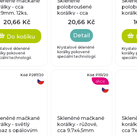
leněné mačkané
Skleněné
Sklen
álky - cca
polobroušené
polob
x9mm, 12ks,
korálky - cca
korálk
dré puntíky
10x9mm,barevné
10x9m
20,66 Kč
20,66 Kč
1
puntíky
Detail
Do košíku
Krystalové skleněné
stalové skleněné
Krystal
korálky pokovené
álky pokovené
korálky
speciální technologií.
iální technologií.
speciáln
Kód:
P287/20
Kód:
P151/20
akce
český výrobek
český výrobek
leněné mačkané
Skleněné mačkané
Sklen
álky - světlý
korálky - růžové,
korálk
paz s opálovým
cca 9,7x4,5mm
cca 7
uhem, cca 15mm