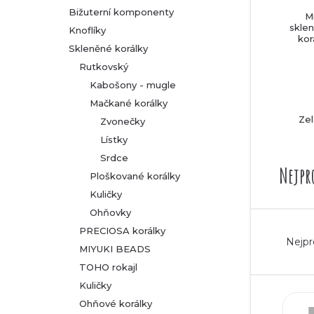
Bižuterní komponenty
M
r
skle
Knoflíky
kor
Skleněné korálky
a
Rutkovský
n
Kabošony - mugle
Mačkané korálky
n
Ze
Zvonečky
Lístky
í
Srdce
Nejpr
p
Ploškované korálky
Kuličky
a
Ohňovky
Ř
PRECIOSA korálky
n
Nejpr
MIYUKI BEADS
a
TOHO rokajl
e
Kuličky
z
V
l
Ohňové korálky