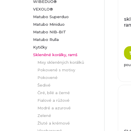
ů
WIBEDUO®
t
VEXOLO®
ů
Matubo Superduo
sk
Matubo Miniduo
ra
Matubo NIB-BIT
Matubo Rulla
Kytičky
Skleněné korálky, ramš
Mixy skleněných korálků
pou
Pokovené s motivy
Pokovené
Šedivé
Čiré, bílé a černé
Fialové a růžové
Modré a azurové
Zelené
Žluté a krémové
Vícebarevné