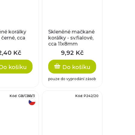
ěné korálky
Skleněné mačkané
 černé, cca
korálky - sv.fialové,
m
cca 11x8mm
2,40 Kč
9,92 Kč
Do košíku
Do košíku
pouze do vyprodání zásob
Kód:
GB/CBB/3
Kód:
P242/20
český výrobek