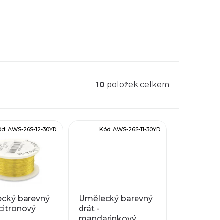
etízků, naušnic,... Použít k obdrátkování
dku příslušenství, zahrnujícího kladívka,
další.
m a v pokovu méně než 1 ppm. Tyto hodnoty
unie (2002/95/EC).
10
položek celkem
ód:
AWS-26S-12-30YD
Kód:
AWS-26S-11-30YD
cký barevný
Umělecký barevný
 citronový
drát -
mandarinkový