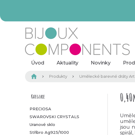
Přejít
na
obsah
Úvod
Aktuality
Novinky
Prod
Domů
Produkty
Umělecké barevné dráty Arti
P
0,40
Kategorie
Přeskočit
kategorie
o
PRECIOSA
Uměle
SWAROVSKI CRYSTALS
s
umělec
Uranové sklo
jsou n
t
Stříbro Ag925/1000
spirál