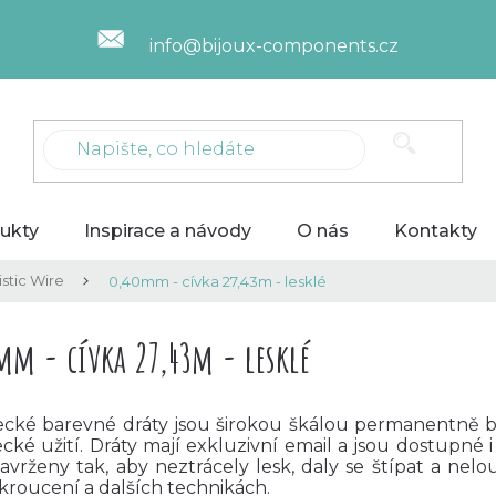
info@bijoux-components.cz
ukty
Inspirace a návody
O nás
Kontakty
stic Wire
0,40mm - cívka 27,43m - lesklé
mm - cívka 27,43m - lesklé
cké barevné dráty jsou širokou škálou permanentně b
ké užití. Dráty mají exkluzivní email a jsou dostupné 
avrženy tak, aby neztrácely lesk, daly se štípat a nelou
, kroucení a dalších technikách.