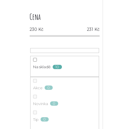
Cena
230
Kč
231
Kč
10
Na skladě
0
Akce
0
Novinka
0
Tip