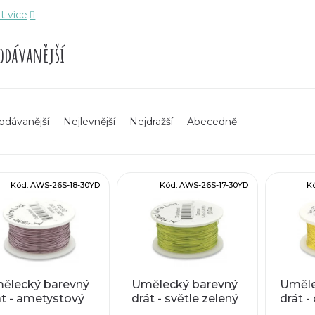
t více
cké barevné dráty můžete zakomponovat do bižuterních ř
sků a drahokamů a dalších. Využijte naši širokou nabí
odávanější
ací kleště, ploché kleště, pomůcky na tvarování drátů a 
 neobsahují nikl. Obsah olova v mědi je méně než 5 pp
výrazně pod limitem 1000 ppm daným směrnicí Evropské 
odávanější
Nejlevnější
Nejdražší
Abecedně
Kód:
AWS-26S-18-30YD
Kód:
AWS-26S-17-30YD
K
ělecký barevný
Umělecký barevný
Uměle
át - ametystový
drát - světle zelený
drát -