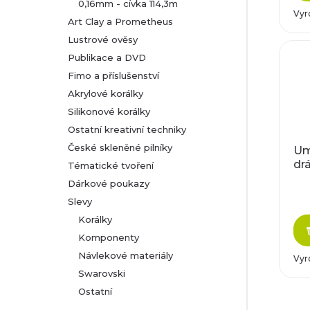
0,16mm - cívka 114,3m
Vyr
Art Clay a Prometheus
Lustrové ověsy
Publikace a DVD
Fimo a příslušenství
Akrylové korálky
Silikonové korálky
Ostatní kreativní techniky
České skleněné pilníky
Um
drá
Tématické tvoření
Dárkové poukazy
Slevy
Korálky
Komponenty
Návlekové materiály
Vyr
Swarovski
Ostatní