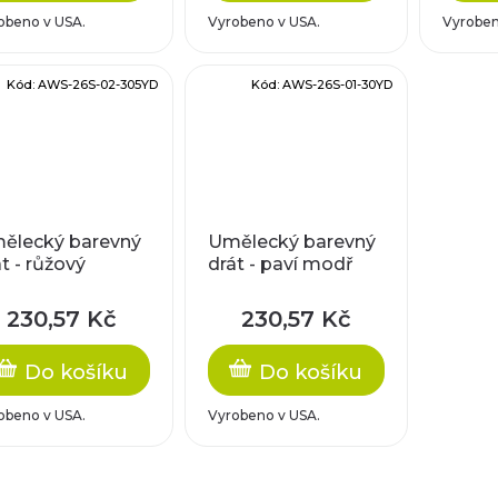
obeno v USA.
Vyrobeno v USA.
Vyroben
Kód:
AWS-26S-02-305YD
Kód:
AWS-26S-01-30YD
ělecký barevný
Umělecký barevný
t - růžový
drát - paví modř
230,57 Kč
230,57 Kč
Do košíku
Do košíku
obeno v USA.
Vyrobeno v USA.
O