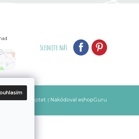
 nad
Sledujte nás
ouhlasím
Vytvořil Shoptet
Nakódoval eshopGuru
|