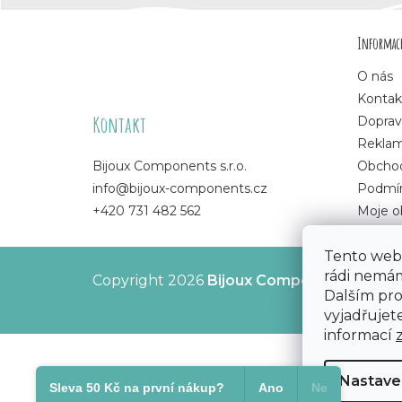
Z
Informace
á
O nás
p
Kontak
Kontakt
Doprav
a
Rekla
Bijoux Components s.r.o.
Obchod
t
info@bijoux-components.cz
Podmín
+420 731 482 562
Moje o
í
Tento web 
rádi nemám
Copyright 2026
Bijoux Components - Svět
Dalším pr
Upravit nastavení cookies
vyjadřujete
informací
Nastave
Sleva 50 Kč na první nákup?​
Ano
Ne