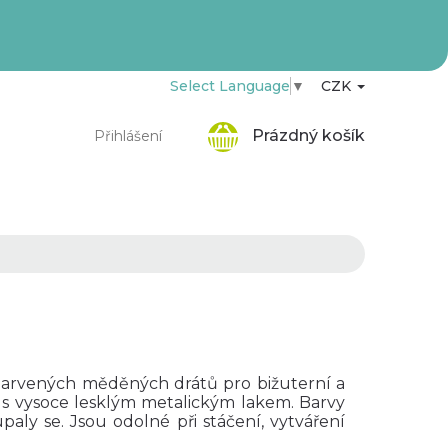
Select Language
▼
CZK
Nákupní
Prázdný košík
Přihlášení
košík
arvených měděných drátů pro bižuterní a
i s vysoce lesklým metalickým lakem. Barvy
paly se. Jsou odolné při stáčení, vytváření