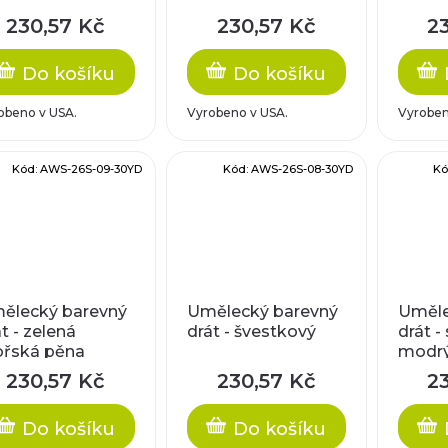
230,57 Kč
230,57 Kč
2
Do košíku
Do košíku
obeno v USA.
Vyrobeno v USA.
Vyroben
Kód:
AWS-26S-09-30YD
Kód:
AWS-26S-08-30YD
Kó
ělecký barevný
Umělecký barevný
Uměle
t - zelená
drát - švestkový
drát - 
řská pěna
modr
230,57 Kč
230,57 Kč
2
Do košíku
Do košíku