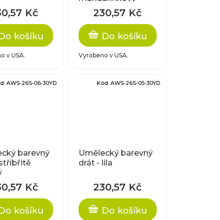
30,57 Kč
230,57 Kč
Do košíku
Do košíku
o v USA.
Vyrobeno v USA.
d:
AWS-26S-06-30YD
Kód:
AWS-26S-05-30YD
cký barevný
Umělecký barevný
stříbřitě
drát - lila
ý
30,57 Kč
230,57 Kč
Do košíku
Do košíku