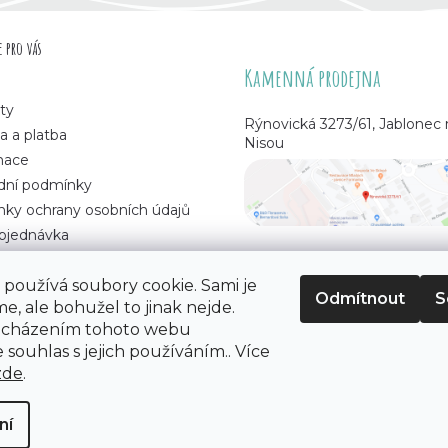
 pro vás
Kamenná prodejna
ty
Rýnovická 3273/61, Jablonec
a a platba
Nisou
mace
ní podmínky
ky ochrany osobních údajů
bjednávka
používá soubory cookie. Sami je
Odmítnout
S
e, ale bohužel to jinak nejde.
 korálků
. Všechna práva vyhrazena.
ocházením tohoto webu
 souhlas s jejich používáním.. Více
zde
.
ní