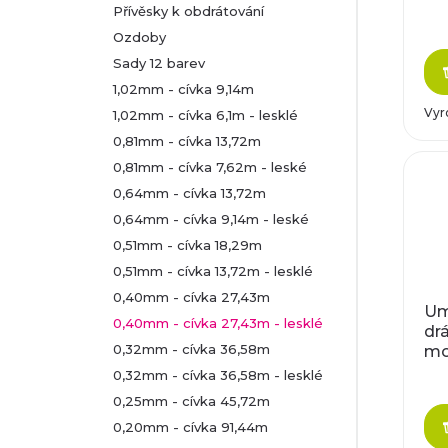
r
Přívěsky k obdrátování
p
Ozdoby
o
Sady 12 barev
r
1,02mm - cívka 9,14m
d
o
Vyr
1,02mm - cívka 6,1m - lesklé
u
0,81mm - cívka 13,72m
d
0,81mm - cívka 7,62m - leské
k
0,64mm - cívka 13,72m
u
0,64mm - cívka 9,14m - leské
t
k
0,51mm - cívka 18,29m
0,51mm - cívka 13,72m - lesklé
ů
t
0,40mm - cívka 27,43m
Um
0,40mm - cívka 27,43m - lesklé
drá
ů
0,32mm - cívka 36,58m
mo
0,32mm - cívka 36,58m - lesklé
0,25mm - cívka 45,72m
0,20mm - cívka 91,44m