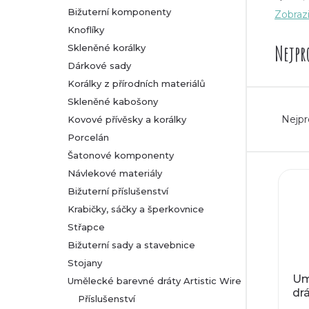
Bižuterní komponenty
Zobrazi
Uměle
r
Knoflíky
přívě
Nejpr
ketlov
Skleněné korálky
a
Dárkové sady
Dráty
n
Korálky z přírodních materiálů
jsou 
Skleněné kabošony
Ř
n
Nejpr
Kovové přívěsky a korálky
a
Porcelán
í
Šatonové komponenty
z
V
Návlekové materiály
p
Bižuterní příslušenství
e
ý
a
Krabičky, sáčky a šperkovnice
n
Střapce
p
n
Bižuterní sady a stavebnice
í
Stojany
i
e
Um
Umělecké barevné dráty Artistic Wire
p
dr
s
l
Příslušenství