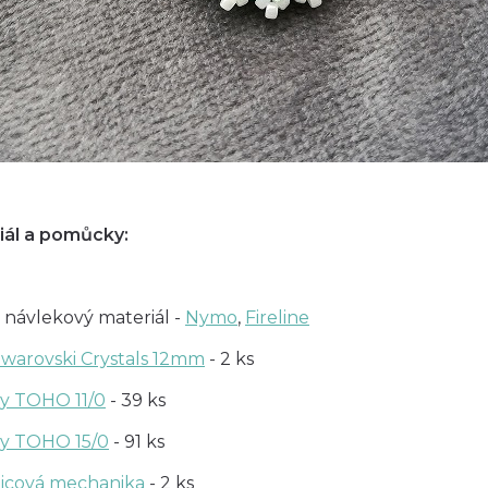
iál a pomůcky:
 návlekový materiál -
Nymo
,
Fireline
 Swarovski Crystals 12mm
- 2 ks
ky TOHO 11/0
- 39 ks
ky TOHO 15/0
- 91 ks
icová mechanika
- 2 ks