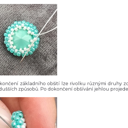
končení základního obšití lze rivolku různými druhy zd
dušších způsobů. Po dokončení obšívání jehlou projede