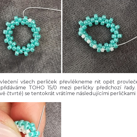
vlečení všech perliček převlékneme nit opět provleče
přidáváme TOHO 15/0 mezi perličky předchozí řady
vě čtvrté) se tentokrát vrátíme následujícími perličkami