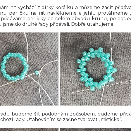
nám nit vychází z dírky korálku a můžeme začít přidáv
dnu perličku na nit navlékneme a jehlu protáhneme 
 přidáváme perličky po celém obvodu kruhu, po posled
 jsme do druhé řady přidávali. Dobře utahujeme.
 řadu budeme šít podobným způsobem, budeme přidáva
chozí řady. Utahováním se začne tvarovat „mistička“.