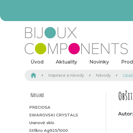
Přejít
na
obsah
Úvod
Aktuality
Novinky
Prod
Domů
Inspirace a návody
Návody
Obšit
P
Obši
Kategorie
Přeskočit
kategorie
o
PRECIOSA
Autor:
SWAROVSKI CRYSTALS
s
Uranové sklo
t
Stříbro Ag925/1000