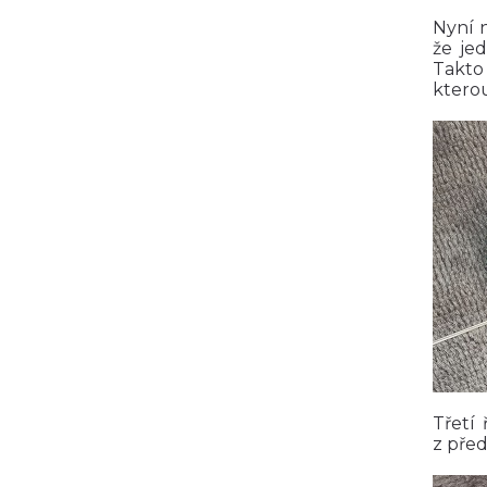
Nyní 
že je
Takto
kterou
Třetí
z před