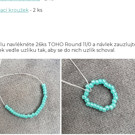
vací kroužek
- 2 ks
hlu navlékněte 26ks TOHO Round 11/0 a návlek zauzlujte
ek vedle uzlíku tak, aby se do nich uzlík schoval.