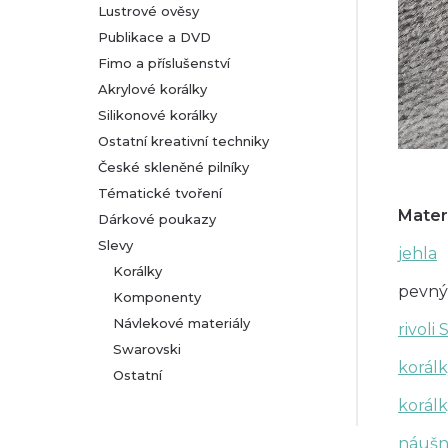
Lustrové ověsy
Publikace a DVD
Fimo a příslušenství
Akrylové korálky
Silikonové korálky
Ostatní kreativní techniky
České skleněné pilníky
Tématické tvoření
Mater
Dárkové poukazy
Slevy
jehla
Korálky
pevný
Komponenty
Návlekové materiály
rivoli
Swarovski
korál
Ostatní
korál
náušn