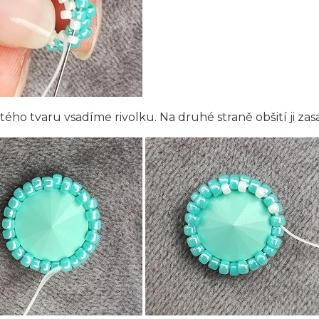
tého tvaru vsadíme rivolku. Na druhé straně obšití ji 