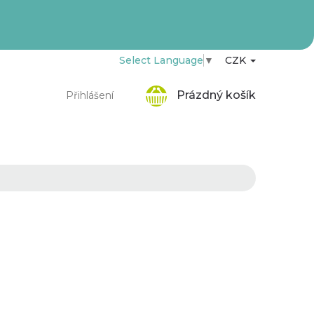
Select Language
▼
CZK
Nákupní
Prázdný košík
Přihlášení
košík