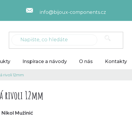
info@bijoux-components.cz
ukty
Inspirace a návody
O nás
Kontakty
á rivoli 12mm
tá rivoli 12mm
 Nikol Mužinić