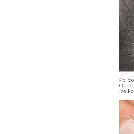
Po do
Opět 
(celko