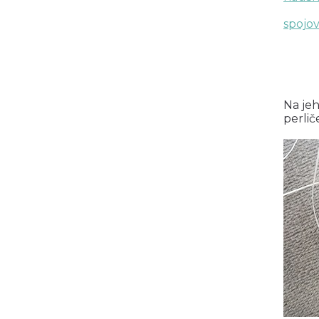
spojo
Na je
perlič