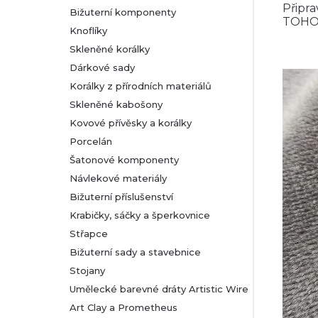
Připra
Bižuterní komponenty
TOHO, 
r
Knoflíky
Skleněné korálky
a
Dárkové sady
n
Korálky z přírodních materiálů
Skleněné kabošony
n
Kovové přívěsky a korálky
Porcelán
í
Šatonové komponenty
Návlekové materiály
p
Bižuterní příslušenství
a
Krabičky, sáčky a šperkovnice
Střapce
n
Bižuterní sady a stavebnice
Stojany
e
Umělecké barevné dráty Artistic Wire
l
Art Clay a Prometheus