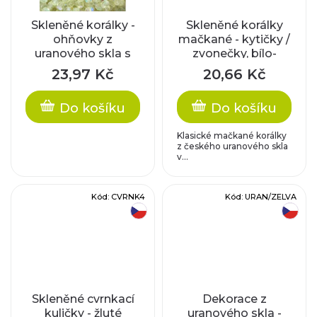
t
Skleněné korálky -
Skleněné korálky
ů
ohňovky z
mačkané - kytičky /
uranového skla s
zvonečky, bílo-
AB pokovem
růžové
23,97 Kč
20,66 Kč
Do košíku
Do košíku
Klasické mačkané korálky
z českého uranového skla
v...
Kód:
CVRNK4
Kód:
URAN/ZELVA
český výrobek
český výrobek
Skleněné cvrnkací
Dekorace z
kuličky - žluté
uranového skla -