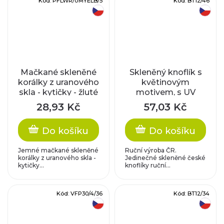
Kód:
PFLWR/UMYELB/5
Kód:
BT12/46
český výrobek
český výrobek
Mačkané skleněné
Skleněný knoflík s
korálky z uranového
květinovým
skla - kytičky - žluté
motivem, s UV
mat s bronzovým
efektem, žlutý se
28,93 Kč
57,03 Kč
zatíráním
zlatým zdobením,
se spodním
Do košíku
Do košíku
pokovem
Jemné mačkané skleněné
Ruční výroba ČR.
korálky z uranového skla -
Jedinečné skleněné české
kytičky...
knoflíky ruční...
Kód:
VFP30/4/36
Kód:
BT12/34
český výrobek
český výrobek