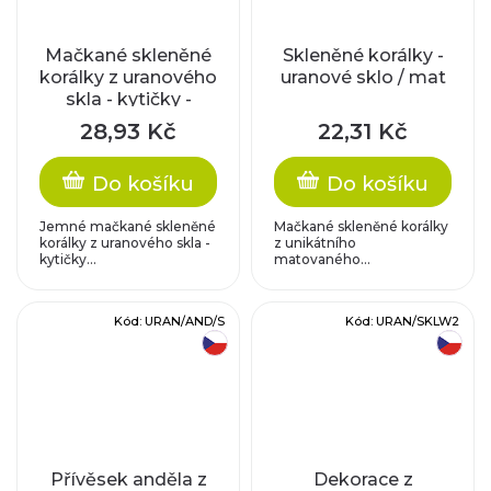
Mačkané skleněné
Skleněné korálky -
korálky z uranového
uranové sklo / mat
skla - kytičky -
zelené se stříbrným
28,93 Kč
22,31 Kč
zatíráním
Do košíku
Do košíku
Jemné mačkané skleněné
Mačkané skleněné korálky
korálky z uranového skla -
z unikátního
kytičky...
matovaného...
Kód:
URAN/AND/S
Kód:
URAN/SKLW2
český výrobek
český výrobek
Přívěsek anděla z
Dekorace z