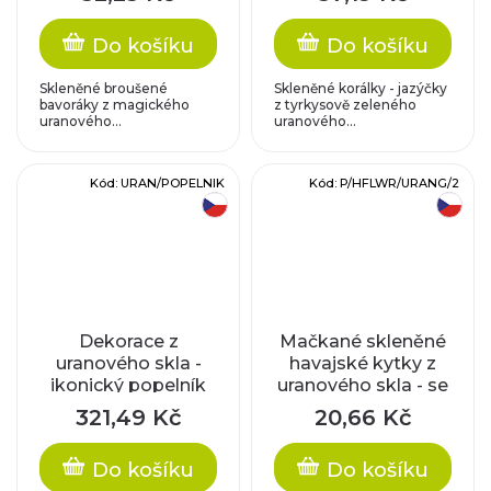
Do košíku
Do košíku
Skleněné broušené
Skleněné korálky - jazýčky
bavoráky z magického
z tyrkysově zeleného
uranového...
uranového...
Kód:
URAN/POPELNIK
Kód:
P/HFLWR/URANG/2
český výrobek
český výrobek
Dekorace z
Mačkané skleněné
uranového skla -
havajské kytky z
ikonický popelník
uranového skla - se
zlatým zatíráním
321,49 Kč
20,66 Kč
Do košíku
Do košíku