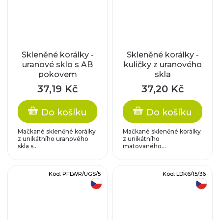
Skleněné korálky -
Skleněné korálky -
uranové sklo s AB
kuličky z uranového
pokovem
skla
37,19 Kč
37,20 Kč
Do košíku
Do košíku
Mačkané skleněné korálky
Mačkané skleněné korálky
z unikátního uranového
z unikátního
skla s...
matovaného...
Kód:
PFLWR/UGS/5
Kód:
LDK6/15/36
český výrobek
český výrobek