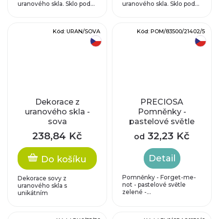
uranového skla. Sklo pod...
uranového skla. Sklo pod...
Kód:
URAN/SOVA
Kód:
POM/83500/21402/5
český výrobek
český výrobek
Dekorace z
PRECIOSA
uranového skla -
Pomněnky -
sova
pastelové světle
zelené / perleť, cca
238,84 Kč
32,23 Kč
od
5 mm
Detail
Do košíku
Pomněnky - Forget-me-
Dekorace sovy z
not - pastelové světle
uranového skla s
zelené -...
unikátním
fluorescenčním...