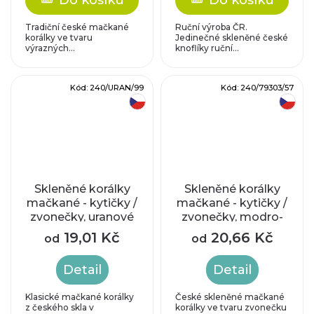
Do košíku
Do košíku
Tradiční české mačkané
Ruční výroba ČR.
korálky ve tvaru
Jedinečné skleněné české
výrazných...
knoflíky ruční...
Kód:
240/URAN/99
Kód:
240/79303/57
český výrobek
český výrobek
Skleněné korálky
Skleněné korálky
mačkané - kytičky /
mačkané - kytičky /
zvonečky, uranové
zvonečky, modro-
sklo
zelené
19,01 Kč
20,66 Kč
od
od
Detail
Detail
Klasické mačkané korálky
České skleněné mačkané
z českého skla v
korálky ve tvaru zvonečku