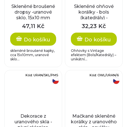
Skleněné broušené
Skleněné ohňové
dropsy -uranové
korálky - bols
sklo, 15x10 mm
(katedrály) -
uranové sklo s
47,11 Kč
32,23 Kč
hnědým okrajem, 6
mm
Do košíku
Do košíku
skleněné broušené kapky,
Ohňovky s Vintage
cca 15x10mm, uranové
efektem (Bols/Katedrály) –
sklo...
unikátní...
Kód:
URAN/SKL/PMS
Kód:
OWL/URAN/6
český výrobek
český výrobek
Dekorace z
Mačkané skleněné
uranového skla -
korálky z uranového