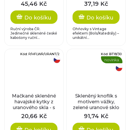
uranové sklo
uranové sklo se
45,46 Kč
37,19 Kč
stříbrným okrajem,
6 mm
Do košíku
Do košíku
Ruční výroba ČR.
Ohňovky s Vintage
Jedinečné skleněné české
efektem (Bols/Katedrály) –
kabošony ruční...
unikátní...
Kód:
P/HFLWR/URANT/2
Kód:
BT18/30
novinka
český výrobek
český výrobek
Mačkané skleněné
Skleněný knoflík s
havajské kytky z
motivem vážky,
uranového skla - s
zelené uranové sklo
tyrkysovým
20,66 Kč
91,74 Kč
zatíráním