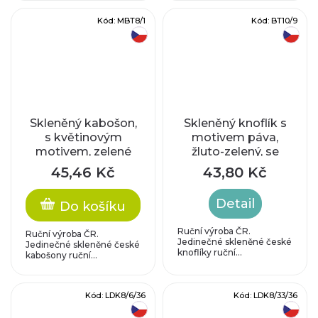
Kód:
MBT8/1
Kód:
BT10/9
český výrobek
český výrobek
Skleněný kabošon,
Skleněný knoflík s
s květinovým
motivem páva,
motivem, zelené
žluto-zelený, se
uranové sklo
zlatým potivem
45,46 Kč
43,80 Kč
Detail
Do košíku
Ruční výroba ČR.
Ruční výroba ČR.
Jedinečné skleněné české
Jedinečné skleněné české
knoflíky ruční...
kabošony ruční...
Kód:
LDK8/6/36
Kód:
LDK8/33/36
český výrobek
český výrobek