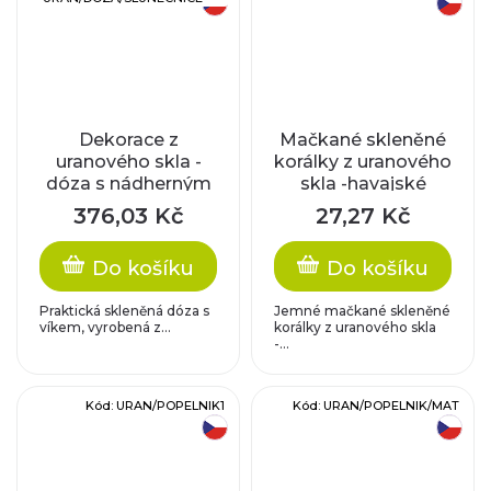
Dekorace z
Mačkané skleněné
uranového skla -
korálky z uranového
dóza s nádherným
skla -havajské
dekorem
kytičky - žluté se
376,03 Kč
27,27 Kč
slunečnice, čirá
zlatým zatíráním
Do košíku
Do košíku
Praktická skleněná dóza s
Jemné mačkané skleněné
víkem, vyrobená z...
korálky z uranového skla
-...
Kód:
URAN/POPELNIK1
Kód:
URAN/POPELNIK/MAT
český výrobek
český výrobek