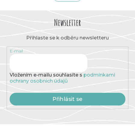
á
k
o
d
v
a
á
c
Newsletter
n
í
í
p
r
Přihlaste se k odběru newsletteru
v
k
E-mail
y
v
ý
p
Vložením e-mailu souhlasíte s
podmínkami
i
ochrany osobních údajů
s
u
Přihlásit se
Z