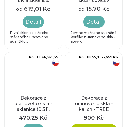
pivní sklenice,
skla - sovičky
hladké stáčené sklo
619,01 Kč
15,70 Kč
od
od
Detail
Detail
Pivní sklenice z čirého
Jemné mačkané skleněné
stáčeného uranového
korálky z uranového skla -
skla. Sklo...
sovy -...
Kód:
URAN/SKL/W
Kód:
URAN/TREE/KALICH
český výrobek
český výrobek
Dekorace z
Dekorace z
uranového skla -
uranového skla -
sklenice (0,3 l),
kalich - TREE
kraklovaná
COLLECTION
470,25 Kč
900 Kč