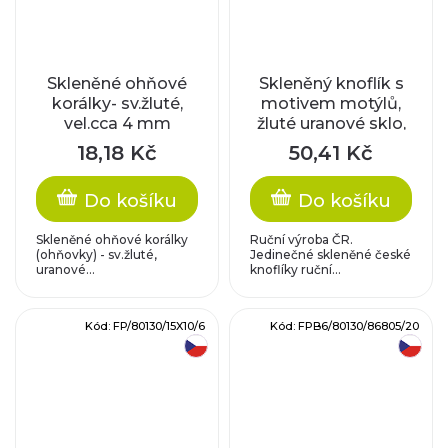
Skleněné ohňové
Skleněný knoflík s
korálky- sv.žluté,
motivem motýlů,
vel.cca 4 mm
žluté uranové sklo,
se zlatým motivem
18,18 Kč
50,41 Kč
Do košíku
Do košíku
Skleněné ohňové korálky
Ruční výroba ČR.
(ohňovky) - sv.žluté,
Jedinečné skleněné české
uranové...
knoflíky ruční...
Kód:
FP/80130/15X10/6
Kód:
FPB6/80130/86805/20
český výrobek
český výrobek