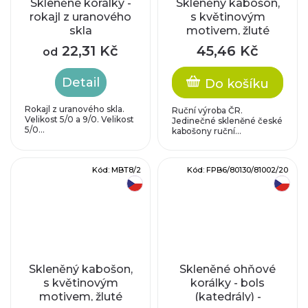
Skleněné korálky -
Skleněný kabošon,
rokajl z uranového
s květinovým
skla
motivem, žluté
uranové sklo, s
22,31 Kč
45,46 Kč
od
vrchním AB
pokovem
Detail
Do košíku
Rokajl z uranového skla.
Ruční výroba ČR.
Velikost 5/0 a 9/0. Velikost
Jedinečné skleněné české
5/0...
kabošony ruční...
Kód:
MBT8/2
Kód:
FPB6/80130/81002/20
český výrobek
český výrobek
Skleněný kabošon,
Skleněné ohňové
s květinovým
korálky - bols
motivem, žluté
(katedrály) -