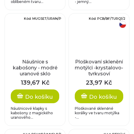
oblíbeném tvaru...
- jemný...
Kód:
MUGSET/URAN/P
Kód:
PCB/BF/TURQ1/2
český výrobek
Náušnice s
Ploškovaní sklenění
kabošony - modré
motýlci -krystalovo-
uranové sklo
tyrkysoví
139,67 Kč
23,97 Kč
Do košíku
Do košíku
Náušnicové klapky s
Ploškované skleněné
kabošony z magického
korálky ve tvaru motýlka
uranového...
-...