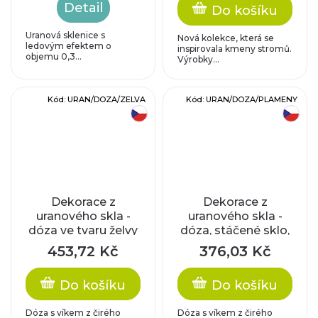
Detail
Do košíku
Uranová sklenice s
Nová kolekce, která se
ledovým efektem o
inspirovala kmeny stromů.
objemu 0,3...
Výrobky...
Kód:
URAN/DOZA/ZELVA
Kód:
URAN/DOZA/PLAMENY
český výrobek
český výrobek
Dekorace z
Dekorace z
uranového skla -
uranového skla -
dóza ve tvaru želvy
dóza, stáčené sklo,
čirá
453,72 Kč
376,03 Kč
Do košíku
Do košíku
Dóza s víkem z čirého
Dóza s víkem z čirého