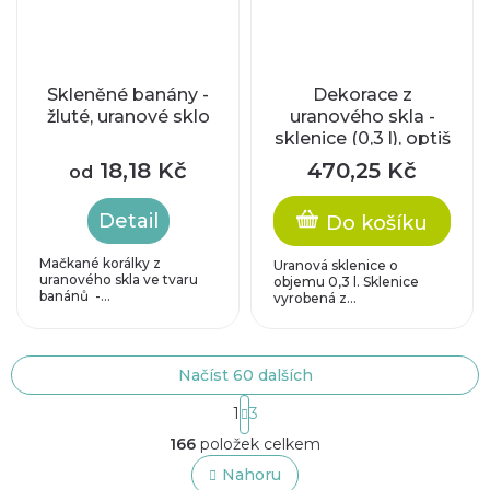
Skleněné banány -
Dekorace z
žluté, uranové sklo
uranového skla -
sklenice (0,3 l), optiš
(stáčené sklo)
18,18 Kč
470,25 Kč
od
Detail
Do košíku
Mačkané korálky z
Uranová sklenice o
uranového skla ve tvaru
objemu 0,3 l. Sklenice
banánů -...
vyrobená z...
Načíst 60 dalších
S
1
3
t
O
r
166
položek celkem
v
á
l
Nahoru
n