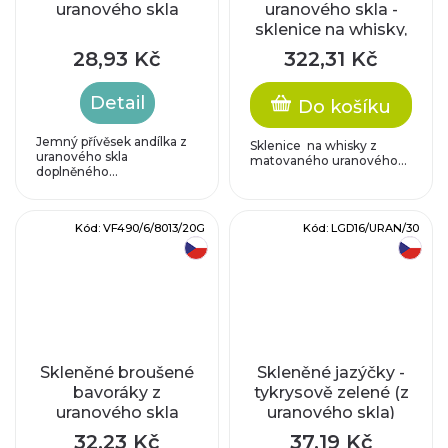
uranového skla
uranového skla -
sklenice na whisky,
matované sklo
28,93 Kč
322,31 Kč
Detail
Do košíku
Jemný přívěsek andílka z
Sklenice na whisky z
uranového skla
matovaného uranového...
doplněného...
Kód:
VF490/6/8013/20G
Kód:
LGD16/URAN/30
český výrobek
český výrobek
Skleněné broušené
Skleněné jazýčky -
bavoráky z
tykrysově zelené (z
uranového skla
uranového skla)
32,23 Kč
37,19 Kč