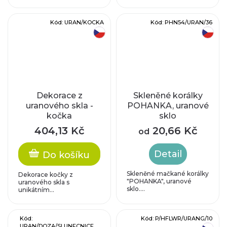
Kód:
URAN/KOCKA
Kód:
PHN54/URAN/36
český výrobek
český výrobek
Dekorace z
Skleněné korálky
uranového skla -
POHANKA, uranové
kočka
sklo
404,13 Kč
20,66 Kč
od
Detail
Do košíku
Skleněné mačkané korálky
Dekorace kočky z
"POHANKA", uranové
uranového skla s
sklo....
unikátním...
Kód:
Kód:
P/HFLWR/URANG/10
URAN/DOZA/SLUNECNICE
český výrobek
český výrobek