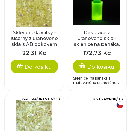
ý
í
p
p
i
r
Skleněné korálky -
Dekorace z
lucerny z uranového
uranového skla -
s
skla s AB pokovem
sklenice na panáka,
o
matované sklo
p
22,31 Kč
172,73 Kč
d
r
Do košíku
Do košíku
u
o
Sklenice na panáka z
k
matovaného uranového...
d
t
Kód:
FP4/URANAB/20G
Kód:
240/PNK/813
u
český výrobek
ů
k