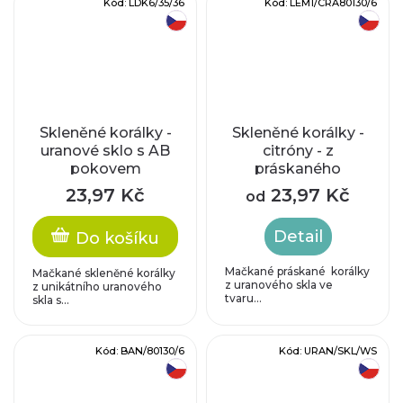
Kód:
LDK6/35/36
Kód:
LEM1/CRA80130/6
český výrobek
český výrobek
Skleněné korálky -
Skleněné korálky -
uranové sklo s AB
citróny - z
pokovem
práskaného
uranového skla -
23,97 Kč
23,97 Kč
od
limetkové
Detail
Do košíku
Mačkané práskané korálky
Mačkané skleněné korálky
z uranového skla ve
z unikátního uranového
tvaru...
skla s...
Kód:
BAN/80130/6
Kód:
URAN/SKL/WS
český výrobek
český výrobek