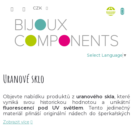
Přejít
Nákup
na
CZK
obsah
košík
Select Language
▼
Uranové sklo
Objevte nabídku produktů z
uranového skla
, které
vyniká svou historickou hodnotou a unikátní
fluorescencí
pod UV světlem
. Tento jedinečný
materiál přináší originální nádech do šperkařských
projektů i dekorativních výrobků.
Zobrazit více
Naše nabídka zahrnuje: