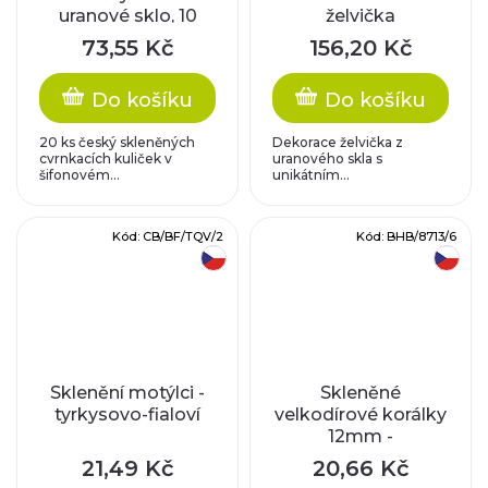
uranové sklo, 10
želvička
mm, 20 ks
73,55 Kč
156,20 Kč
Do košíku
Do košíku
20 ks český skleněných
Dekorace želvička z
cvrnkacích kuliček v
uranového skla s
šifonovém...
unikátním...
Kód:
CB/BF/TQV/2
Kód:
BHB/8713/6
český výrobek
český výrobek
Sklenění motýlci -
Skleněné
tyrkysovo-fialoví
velkodírové korálky
12mm -
žluté/stříbrný
21,49 Kč
20,66 Kč
průtah