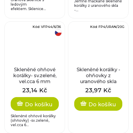
Jemné mačkané skleněné
ledovým
korálky z uranového skla
efektem. Sklenice...
-...
Kód:
VFP44/6/36
Kód:
FP4/URAN/20G
český výrobek
Skleněné ohňové
Skleněné korálky -
korálky- sv.zelené,
ohňovky z
vel.cca 6 mm
uranového skla
23,14 Kč
23,97 Kč
Do košíku
Do košíku
Skleněné ohňové korálky
(ohňovky) -sv.zelené,
vel.cca 6...