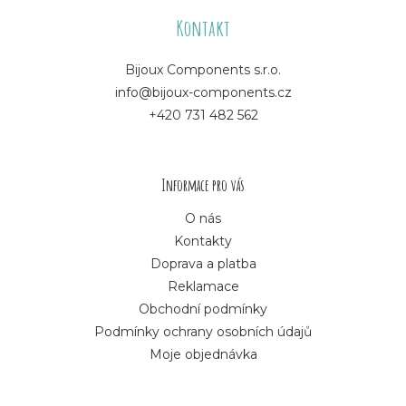
á
Kontakt
p
Bijoux Components s.r.o.
info@bijoux-components.cz
a
+420 731 482 562
t
í
Informace pro vás
O nás
Kontakty
Doprava a platba
Reklamace
Obchodní podmínky
Podmínky ochrany osobních údajů
Moje objednávka