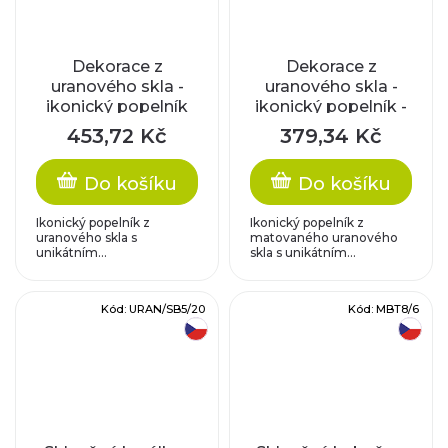
Dekorace z
Dekorace z
uranového skla -
uranového skla -
ikonický popelník
ikonický popelník -
matované sklo
453,72 Kč
379,34 Kč
Do košíku
Do košíku
Ikonický popelník z
Ikonický popelník z
uranového skla s
matovaného uranového
unikátním...
skla s unikátním...
Kód:
URAN/SB5/20
Kód:
MBT8/6
český výrobek
český výrobek