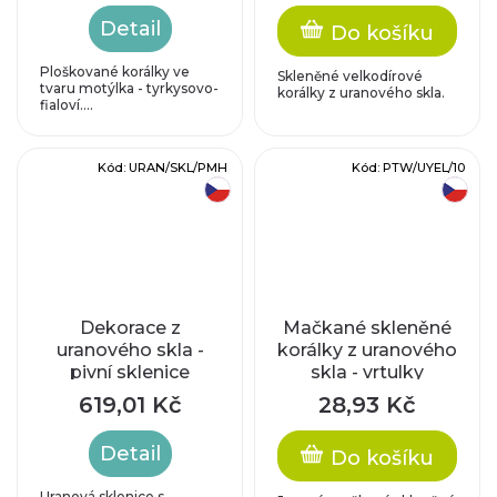
Detail
Do košíku
Ploškované korálky ve
Skleněné velkodírové
tvaru motýlka - tyrkysovo-
korálky z uranového skla.
fialoví....
Kód:
URAN/SKL/PMH
Kód:
PTW/UYEL/10
český výrobek
český výrobek
Dekorace z
Mačkané skleněné
uranového skla -
korálky z uranového
pivní sklenice
skla - vrtulky
(kraklovaná) - s
619,01 Kč
28,93 Kč
ledovým efektem
Detail
Do košíku
Uranová sklenice s