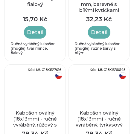
fialový
mm, barevné s
bílými kytičkami
15,70 Kč
32,23 Kč
Detail
Detail
Ručně vyráběný kabošon
Ručně vybáběný kabošon
(mugle), tvar mince,
(mugle), různé barvy s
fialový....
bílým...
Kód:
MUG18X13/7016
Kód:
MUG18X13/60145
český výrobek
český výrobek
Kabošon oválný
Kabošon oválný
(18x13mm) - ručně
(18x13mm) - ručně
vyráběný, růžový s
vyráběný, tyrkysový
plátky stříbra
s plátky stříbra
79,34 Kč
79,34 Kč