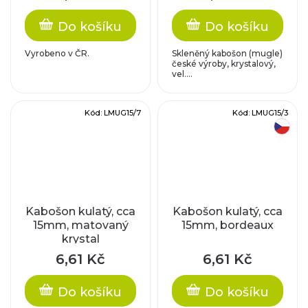
Do košíku
Do košíku
Vyrobeno v ČR.
Skleněný kabošon (mugle)
české výroby, krystalový,
vel....
Kód:
LMUG15/7
Kód:
LMUG15/3
český výrobek
Kabošon kulatý, cca
Kabošon kulatý, cca
15mm, matovaný
15mm, bordeaux
krystal
6,61 Kč
6,61 Kč
Do košíku
Do košíku