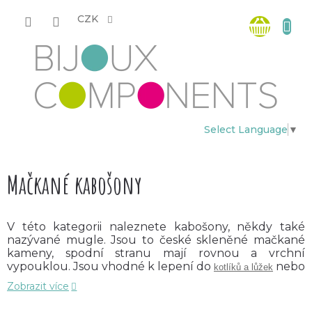
Přejít
Nákup
na
CZK
obsah
košík
Select Language
▼
Mačkané kabošony
V této kategorii naleznete kabošony, někdy také
nazývané mugle. Jsou to české skleněné mačkané
kameny, spodní stranu mají rovnou a vrchní
vypouklou. Jsou vhodné k lepení do
nebo
kotlíků a lůžek
na obšívání
a
.
rokajly
jinými korálky
Zobrazit více