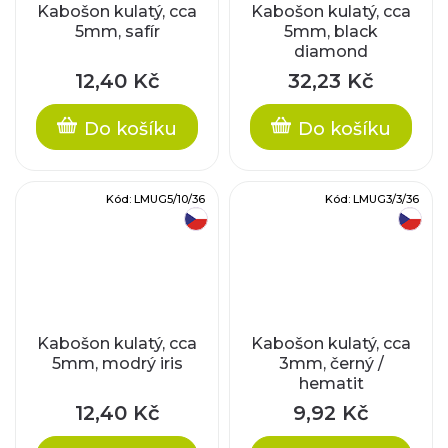
Kabošon kulatý, cca
Kabošon kulatý, cca
5mm, safír
5mm, black
diamond
12,40 Kč
32,23 Kč
Do košíku
Do košíku
Kód:
LMUG5/10/36
Kód:
LMUG3/3/36
český výrobek
český výrobek
Kabošon kulatý, cca
Kabošon kulatý, cca
5mm, modrý iris
3mm, černý /
hematit
12,40 Kč
9,92 Kč