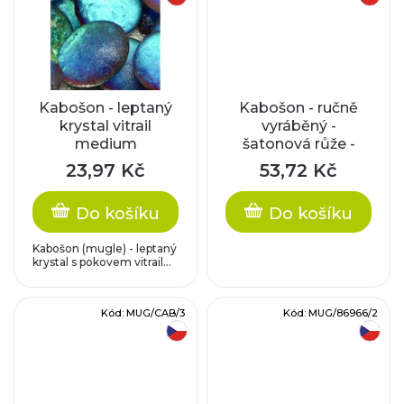
ů
k
t
ů
Kabošon - leptaný
Kabošon - ručně
krystal vitrail
vyráběný -
medium
šatonová růže -
růžový opál
23,97 Kč
53,72 Kč
Do košíku
Do košíku
Kabošon (mugle) - leptaný
krystal s pokovem vitrail...
Kód:
MUG/CAB/3
Kód:
MUG/86966/2
český výrobek
český výrobek