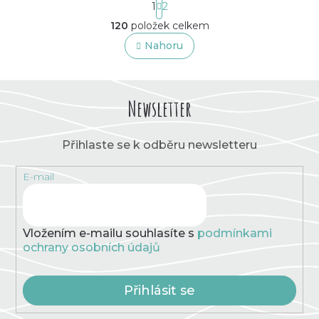
1
2
t
O
r
120
položek celkem
v
á
l
Nahoru
n
á
k
o
d
v
a
á
c
Newsletter
n
í
í
p
r
Přihlaste se k odběru newsletteru
v
k
E-mail
y
v
ý
p
Vložením e-mailu souhlasíte s
podmínkami
i
ochrany osobních údajů
s
u
Přihlásit se