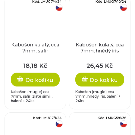
Kód:
LMUG7/4/24
Kód:
LMUG7/10/24
český výrobek
český výrobek
Kabošon kulatý, cca
Kabošon kulatý, cca
7mm, safír
7mm, hnědý iris
18,18 Kč
26,45 Kč
Do košíku
Do košíku
Kabošon (mugle) cca
Kabošon (mugle) cca
7mm, safír, zlaté simili,
7mm, hnědý iris, balení =
balení = 24ks
24ks
Kód:
LMUG7/1/24
Kód:
LMUG5/6/36
český výrobek
český výrobek