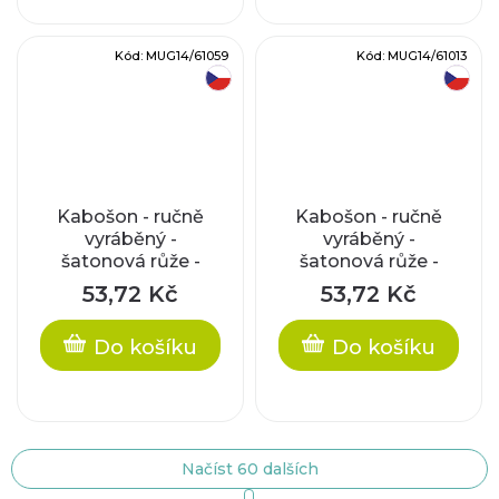
Kód:
MUG14/61059
Kód:
MUG14/61013
český výrobek
český výrobek
Kabošon - ručně
Kabošon - ručně
vyráběný -
vyráběný -
šatonová růže -
šatonová růže -
tyrkysový opál
fialkový opál
53,72 Kč
53,72 Kč
Do košíku
Do košíku
Načíst 60 dalších
S