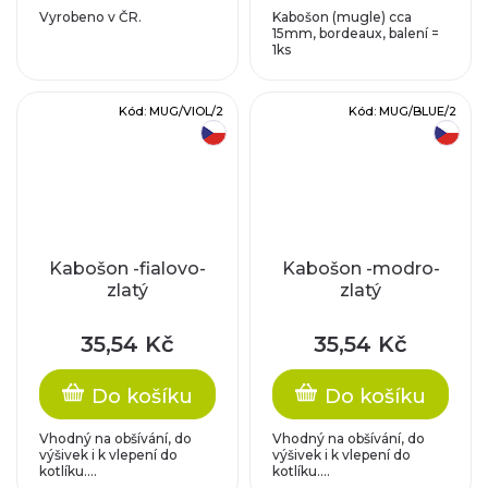
Vyrobeno v ČR.
Kabošon (mugle) cca
15mm, bordeaux, balení =
1ks
Kód:
MUG/VIOL/2
Kód:
MUG/BLUE/2
český výrobek
český výrobek
Kabošon -fialovo-
Kabošon -modro-
zlatý
zlatý
35,54 Kč
35,54 Kč
Do košíku
Do košíku
Vhodný na obšívání, do
Vhodný na obšívání, do
výšivek i k vlepení do
výšivek i k vlepení do
kotlíku....
kotlíku....