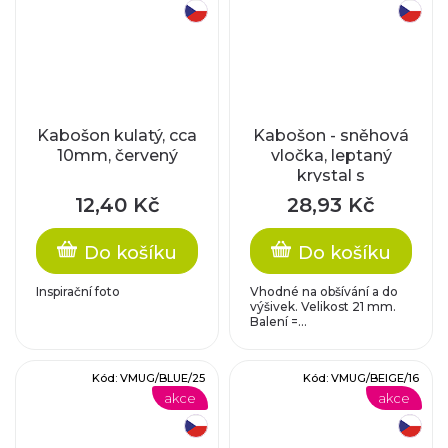
český výrobek
český výrobek
Kabošon kulatý, cca
Kabošon - sněhová
10mm, červený
vločka, leptaný
krystal s
metalickým
12,40 Kč
28,93 Kč
pokovem
Do košíku
Do košíku
Inspirační foto
Vhodné na obšívání a do
výšivek. Velikost 21 mm.
Balení =...
Kód:
VMUG/BLUE/25
Kód:
VMUG/BEIGE/16
akce
akce
český výrobek
český výrobek