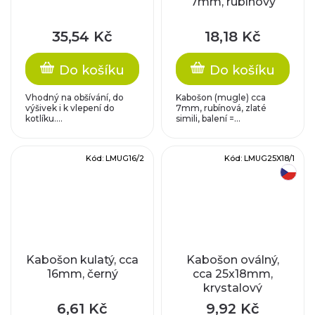
7mm, rubínový
35,54 Kč
18,18 Kč
Do košíku
Do košíku
Vhodný na obšívání, do
Kabošon (mugle) cca
výšivek i k vlepení do
7mm, rubínová, zlaté
kotlíku....
simili, balení =...
Kód:
LMUG16/2
Kód:
LMUG25X18/1
český výrobek
Kabošon kulatý, cca
Kabošon oválný,
16mm, černý
cca 25x18mm,
krystalový
6,61 Kč
9,92 Kč