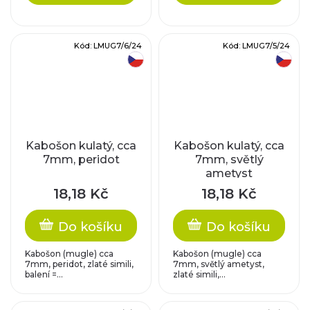
Kód:
LMUG7/6/24
Kód:
LMUG7/5/24
český výrobek
český výrobek
Kabošon kulatý, cca
Kabošon kulatý, cca
7mm, peridot
7mm, světlý
ametyst
18,18 Kč
18,18 Kč
Do košíku
Do košíku
Kabošon (mugle) cca
Kabošon (mugle) cca
7mm, peridot, zlaté simili,
7mm, světlý ametyst,
balení =...
zlaté simili,...