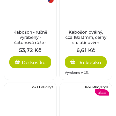
Kabošon - ručně
Kabošon oválný,
vyráběný -
cca 18x13mm, černý
šatonová růže -
s platinovým
modrý opál
pokovem
53,72 Kč
6,61 Kč
Do košíku
Do košíku
Vyrobeno v ČR.
Kód:
LMUG15/2
Kód:
MUG/RD/12
akce