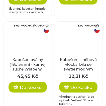
Skleněný kabošon (mugle)
- bájný fénix v květinách,...
Kód:
MUG18X13/KAM/0403
Kód:
MUG/WB/3
český výrobek
český výrobek
Kabošon oválný
Kabošon - sněhová
(18x13mm) - kamej,
vločka, bílá se
ručně vyráběný,
světle modrým
perleťově bílý
zátěrem
45,45 Kč
22,31 Kč
Do košíku
Do košíku
Vhodné na obšívání a do
výšivek. Velikost 21 mm.
Balení =...