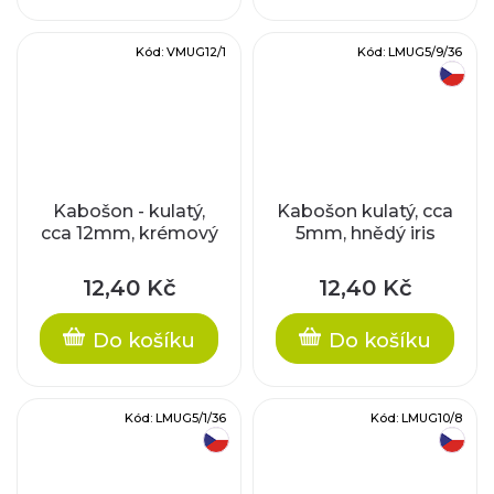
Kód:
VMUG12/1
Kód:
LMUG5/9/36
český výrobek
Kabošon - kulatý,
Kabošon kulatý, cca
cca 12mm, krémový
5mm, hnědý iris
12,40 Kč
12,40 Kč
Do košíku
Do košíku
Kód:
LMUG5/1/36
Kód:
LMUG10/8
český výrobek
český výrobek