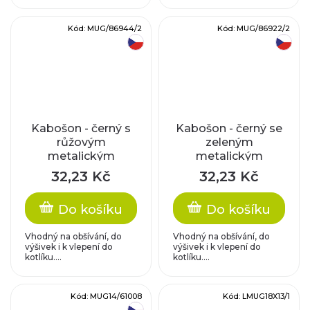
Kód:
MUG/86944/2
Kód:
MUG/86922/2
český výrobek
český výrobek
Kabošon - černý s
Kabošon - černý se
růžovým
zeleným
metalickým
metalickým
pokovem
pokovem
32,23 Kč
32,23 Kč
Do košíku
Do košíku
Vhodný na obšívání, do
Vhodný na obšívání, do
výšivek i k vlepení do
výšivek i k vlepení do
kotlíku....
kotlíku....
Kód:
MUG14/61008
Kód:
LMUG18X13/1
český výrobek