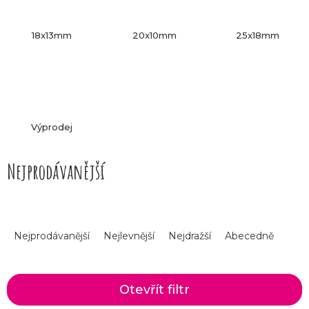
18x13mm
20x10mm
25x18mm
Výprodej
Nejprodávanější
Ř
Nejprodávanější
Nejlevnější
Nejdražší
Abecedně
a
z
Otevřít filtr