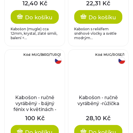
zátěrem
12,40 Kč
22,31 Kč
Do košíku
Do košíku
Kabošon (mugle) cca
Kabošon s reliéfem
12mm, krystal, zlaté simili,
sněhové vločky a světle
balení =...
modrým...
Kód:
MUG/BIRD/TURQ1
Kód:
MUG/ROSE/1
český výrobek
český výrobek
Kabošon - ručně
Kabošon - ručně
vyráběný - bájný
vyráběný -růžička
fénix v květinách -
tyrkysový
100 Kč
28,10 Kč
Do košíku
Do košíku