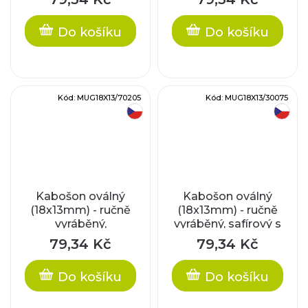
Do košíku
Do košíku
Kód:
MUG18X13/70205
Kód:
MUG18X13/30075
český výrobek
český výrobek
Kabošon oválný
Kabošon oválný
(18x13mm) - ručně
(18x13mm) - ručně
vyráběný,
vyráběný, safírový s
narůžovělý s plátky
plátky stříbra
79,34 Kč
79,34 Kč
stříbra
Do košíku
Do košíku