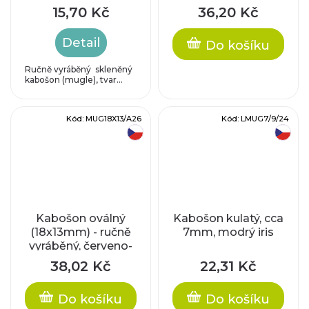
tyrkysový
15,70 Kč
36,20 Kč
Detail
Do košíku
Ručně vyráběný skleněný
kabošon (mugle), tvar...
Kód:
MUG18X13/A26
Kód:
LMUG7/9/24
český výrobek
český výrobek
Kabošon oválný
Kabošon kulatý, cca
(18x13mm) - ručně
7mm, modrý iris
vyráběný, červeno-
černý
38,02 Kč
22,31 Kč
Do košíku
Do košíku