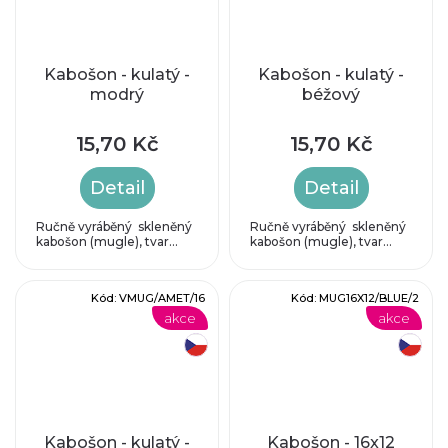
Kabošon - kulatý -
Kabošon - kulatý -
modrý
béžový
15,70 Kč
15,70 Kč
Detail
Detail
Ručně vyráběný skleněný
Ručně vyráběný skleněný
kabošon (mugle), tvar...
kabošon (mugle), tvar...
Kód:
VMUG/AMET/16
Kód:
MUG16X12/BLUE/2
akce
akce
český výrobek
český výrobek
Kabošon - kulatý -
Kabošon - 16x12