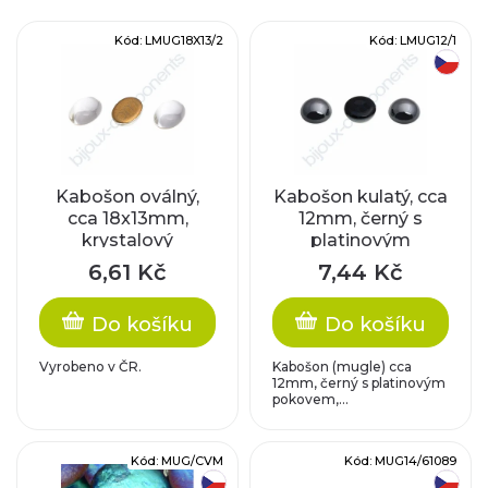
e
V
Kód:
LMUG18X13/2
Kód:
LMUG12/1
n
český výrobek
ý
í
p
p
i
r
Kabošon oválný,
Kabošon kulatý, cca
cca 18x13mm,
12mm, černý s
s
krystalový
platinovým
o
pokovem
p
6,61 Kč
7,44 Kč
d
r
Do košíku
Do košíku
u
o
Vyrobeno v ČR.
Kabošon (mugle) cca
k
12mm, černý s platinovým
pokovem,...
d
t
u
Kód:
MUG/CVM
Kód:
MUG14/61089
český výrobek
český výrobek