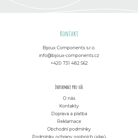
Z
á
Kontakt
p
Bijoux Components s.r.o.
info@bijoux-components.cz
a
+420 731 482 562
t
í
Informace pro vás
O nás
Kontakty
Doprava a platba
Reklamace
Obchodní podmínky
Podmínky ochrany osobních údajů