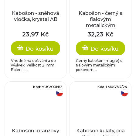
Kabošon - sněhová
Kabošon - černý s
vločka, krystal AB
fialovým
metalickým
pokovem
23,97 Kč
32,23 Kč
Do košíku
Do košíku
Vhodné na obšívání a do
Černý kabošon (mugle) s
výšivek. Velikost 21 mm.
fialovým metalickým
Balení =...
pokovem....
Kód:
MUG/ORN/2
Kód:
LMUG7/7/24
český výrobek
český výrobek
Kabošon -oranžový
Kabošon kulatý, cca