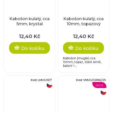
Kabošon kulatý, cca
Kabošon kulatý, cca
5mm, krystal
10mm, topazový
12,40 Kč
12,40 Kč
Do košíku
Do košíku
Kabošon (mugle) cca
10mm, topaz, zlaté simili,
balení =...
Kód:
LMUG10/7
Kód:
VMUG/GRN2/25
akce
český výrobek
český výrobek