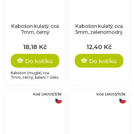
Kabošon kulatý, cca
Kabošon kulatý, cca
7mm, černý
5mm, zelenomodrý
18,18 Kč
12,40 Kč
Do košíku
Do košíku
Kabošon (mugle) cca
7mm, černý, balení = 24ks
Kód:
LMUG5/3/36
Kód:
LMUG5/11/36
český výrobek
český výrobek