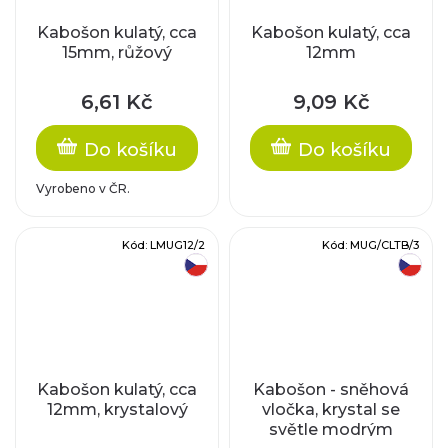
Kabošon kulatý, cca
Kabošon kulatý, cca
15mm, růžový
12mm
6,61 Kč
9,09 Kč
Do košíku
Do košíku
Vyrobeno v ČR.
Kód:
LMUG12/2
Kód:
MUG/CLTB/3
český výrobek
český výrobek
Kabošon kulatý, cca
Kabošon - sněhová
12mm, krystalový
vločka, krystal se
světle modrým