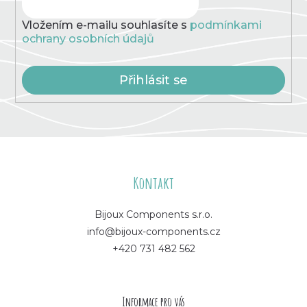
Vložením e-mailu souhlasíte s
podmínkami
ochrany osobních údajů
Přihlásit se
Z
á
Kontakt
p
Bijoux Components s.r.o.
info@bijoux-components.cz
a
+420 731 482 562
t
í
Informace pro vás