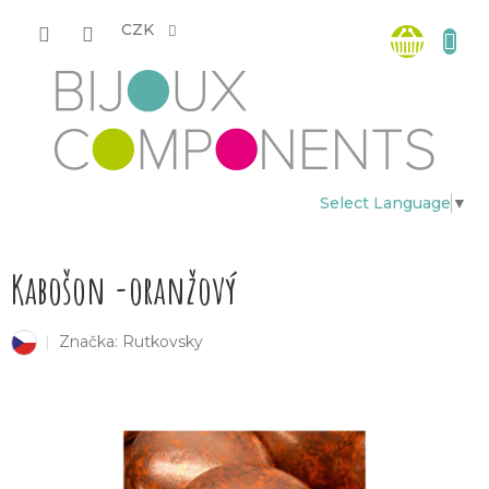
Přejít
Nákup
na
CZK
obsah
košík
Select Language
▼
Kabošon -oranžový
Značka:
Rutkovsky
český výrobek