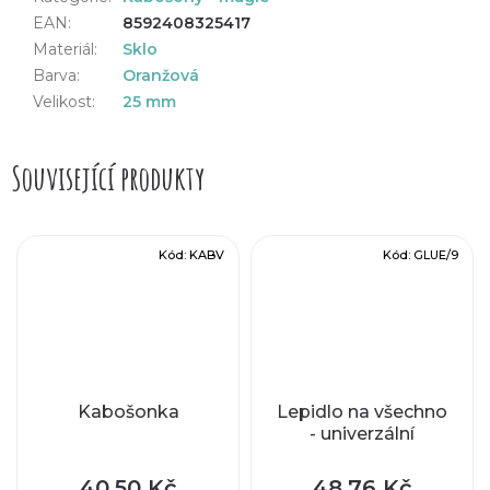
EAN
:
8592408325417
Materiál
:
Sklo
Barva
:
Oranžová
Velikost
:
25 mm
Související produkty
Kód:
KABV
Kód:
GLUE/9
Kabošonka
Lepidlo na všechno
- univerzální
40,50 Kč
48,76 Kč