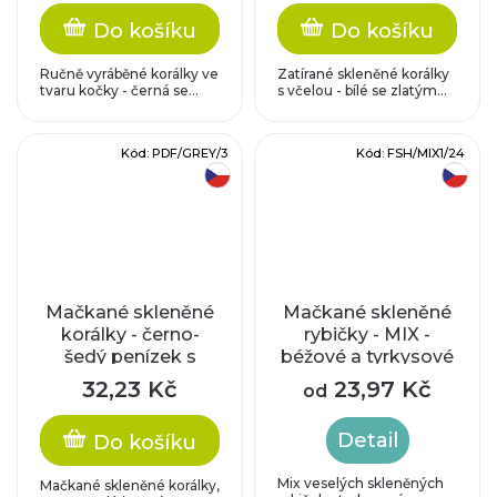
Do košíku
Do košíku
Ručně vyráběné korálky ve
Zatírané skleněné korálky
tvaru kočky - černá se...
s včelou - bílé se zlatým...
Kód:
PDF/GREY/3
Kód:
FSH/MIX1/24
český výrobek
český výrobek
Mačkané skleněné
Mačkané skleněné
korálky - černo-
rybičky - MIX -
šedý penízek s
béžové a tyrkysové
vážkou
32,23 Kč
23,97 Kč
od
Detail
Do košíku
Mix veselých skleněných
Mačkané skleněné korálky,