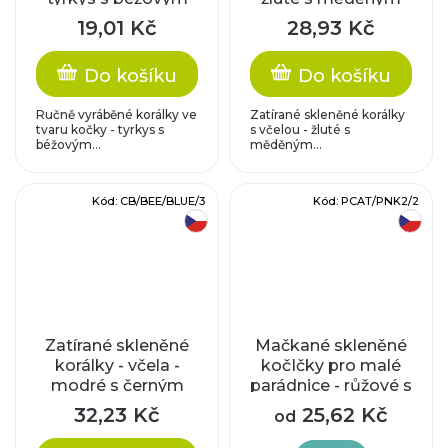
zatíráním
zatíráním
19,01 Kč
28,93 Kč
Do košíku
Do košíku
Ručně vyráběné korálky ve
Zatírané skleněné korálky
tvaru kočky - tyrkys s
s včelou - žluté s
béžovým...
měděným...
Kód:
CB/BEE/BLUE/3
Kód:
PCAT/PNK2/2
český výrobek
český výrobek
Zatírané skleněné
Mačkané skleněné
korálky - včela -
kočIčky pro malé
modré s černým
parádnice - růžové s
zatíráním
měděným
32,23 Kč
25,62 Kč
od
zatíráním