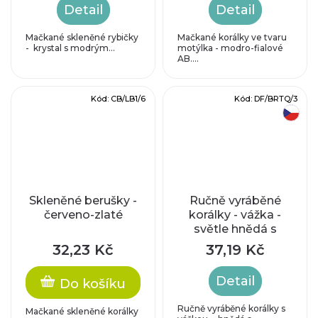
Detail
Detail
Mačkané skleněné rybičky
Mačkané korálky ve tvaru
- krystal s modrým...
motýlka - modro-fialové
AB....
Kód:
CB/LB1/6
Kód:
DF/BRTQ/3
český výrobek
Skleněné berušky -
Ručně vyráběné
červeno-zlaté
korálky - vážka -
světle hnědá s
tyrkysovým
32,23 Kč
37,19 Kč
zátěrem
Detail
Do košíku
Ručně vyráběné korálky s
Mačkané skleněné korálky