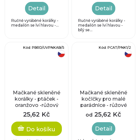
Detail
Detail
Ručně vyráběné korálky -
Ručně vyráběné korálky -
medailón se lví hlavou -...
medailón se lví hlavou -
bílý se...
Kód:
PBRD/UVPNKAB/5
Kód:
PCAT/PNK1/2
český výrobek
český výrobek
Mačkané skleněné
Mačkané skleněné
korálky - ptáček -
kočIčky pro malé
oranžovo -růžový
parádnice - růžové
(UV barvy)
se zlatým zatíráním
25,62 Kč
25,62 Kč
od
Detail
Do košíku