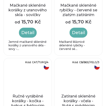
Mačkané skleněné
Mačkané skleněné
korálky z uranového
rybičky - červené se
skla - sovičky
zlatým zatíráním
15,70 Kč
15,70 Kč
od
od
Detail
Detail
Jemné mačkané skleněné
Mačkané bláznivé
korálky z uranového skla -
skleněné rybičky -
sovy -...
červené se...
Kód:
CAT/TURQ/4
Kód:
CB/BEE/YELG/3
český výrobek
český výrobek
Ručně vyráběné
Zatírané skleněné
korálky - kočka -
korálky - včela -
tyrkys s béžovým
žluté s měděným