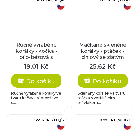
Kód:
CAT/WB/4
Kód:
PBRD/TCG/5
český výrobek
český výrobek
Ručně vyráběné
Mačkané skleněné
korálky - kočka -
korálky - ptáček -
bílo-béžová s
cihlový se zlatým
černým zatíráním
zatíráním
19,01 Kč
25,62 Kč
Do košíku
Do košíku
Ručně vyráběné korálky ve
Skleněný korálek ve tvaru
tvaru kočky - bílo-béžové
ptáčka s vertikálním
s...
průvlekem...
Kód:
PBRD/TTQ/5
Kód:
TRTL/VIOL/3
český výrobek
český výrobek