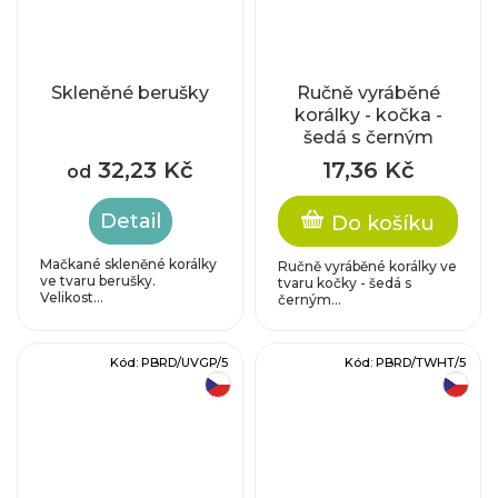
Skleněné berušky
Ručně vyráběné
korálky - kočka -
šedá s černým
zatíráním
32,23 Kč
17,36 Kč
od
Detail
Do košíku
Mačkané skleněné korálky
Ručně vyráběné korálky ve
ve tvaru berušky.
tvaru kočky - šedá s
Velikost...
černým...
Kód:
PBRD/UVGP/5
Kód:
PBRD/TWHT/5
český výrobek
český výrobek