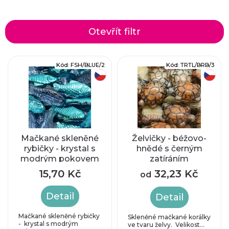
a
z
Otevřít filtr
e
V
Kód:
FSH/BLUE/2
Kód:
TRTL/BRB/3
n
český výrobek
český výrobek
ý
í
p
p
i
r
Mačkané skleněné
Želvičky - béžovo-
rybičky - krystal s
hnědé s černým
s
modrým pokovem
zatíráním
o
p
15,70 Kč
32,23 Kč
od
d
r
Detail
Detail
u
o
Mačkané skleněné rybičky
Skleněné mačkané korálky
- krystal s modrým
ve tvaru želvy. Velikost...