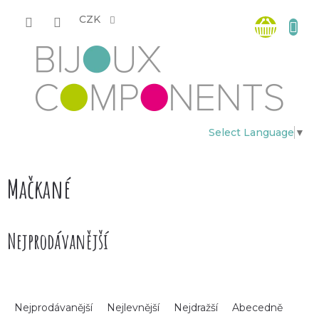
Přejít
Nákup
na
CZK
obsah
košík
Select Language
▼
Mačkané
Nejprodávanější
Ř
Nejprodávanější
Nejlevnější
Nejdražší
Abecedně