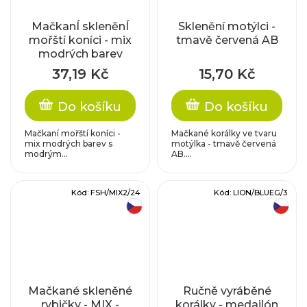
MačkanÍ skleněnÍ
Sklenění motýlci -
mořští koníci - mix
tmavě červená AB
modrých barev
37,19 Kč
15,70 Kč
Do košíku
Do košíku
Mačkaní mořští koníci -
Mačkané korálky ve tvaru
mix modrých barev s
motýlka - tmavě červená
modrým...
AB....
Kód:
FSH/MIX2/24
Kód:
LION/BLUEG/3
český výrobek
český výrobek
Mačkané skleněné
Ručně vyráběné
rybičky - MIX -
korálky - medailón