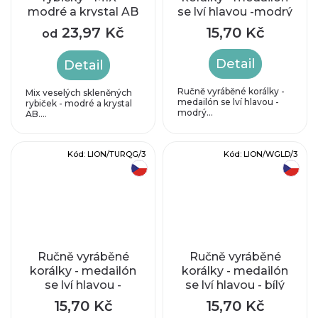
modré a krystal AB
se lví hlavou -modrý
se zlatým zatíráním
23,97 Kč
15,70 Kč
od
Detail
Detail
Ručně vyráběné korálky -
Mix veselých skleněných
medailón se lví hlavou -
rybiček - modré a krystal
modrý...
AB....
Kód:
LION/TURQG/3
Kód:
LION/WGLD/3
český výrobek
český výrobek
Ručně vyráběné
Ručně vyráběné
korálky - medailón
korálky - medailón
se lví hlavou -
se lví hlavou - bílý
tyrkysový se zlatým
se zlatým zatíráním
15,70 Kč
15,70 Kč
zatíráním