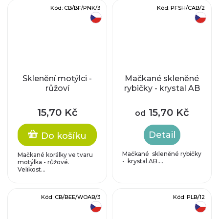
Kód:
CB/BF/PNK/3
Kód:
PFSH/CAB/2
český výrobek
český výrobek
Sklenění motýlci -
Mačkané skleněné
růžoví
rybičky - krystal AB
15,70 Kč
15,70 Kč
od
Detail
Do košíku
Mačkané skleněné rybičky
Mačkané korálky ve tvaru
- krystal AB....
motýlka - růžové.
Velikost...
Kód:
CB/BEE/WOAB/3
Kód:
PLB/12
český výrobek
český výrobek