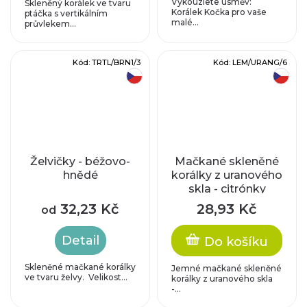
Vykouzlete úsměv:
Skleněný korálek ve tvaru
Korálek Kočka pro vaše
ptáčka s vertikálním
malé...
průvlekem...
Kód:
TRTL/BRN1/3
Kód:
LEM/URANG/6
český výrobek
český výrobek
Želvičky - béžovo-
Mačkané skleněné
hnědé
korálky z uranového
skla - citrónky
32,23 Kč
28,93 Kč
od
Detail
Do košíku
Skleněné mačkané korálky
Jemné mačkané skleněné
ve tvaru želvy. Velikost...
korálky z uranového skla
-...