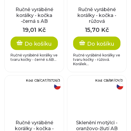
Ručně vyráběné
Ručně vyráběné
korálky - kočka
korálky - kočka -
-černá s AB
růžová
pokovem
19,01 Kč
15,70 Kč
Do košíku
Do košíku
Ručně vyráběné korálky ve
Ručně vyráběné korálky ve
tvaru kočky - černé s AB...
tvaru kočky - růžová.
Korálek...
Kód:
CB/CAT/15726/3
Kód:
CB/BF/OY/3
český výrobek
český výrobek
Ručně vyráběné
Sklenění motýlci -
korálky - kočka -
oranžovo-žlutí AB