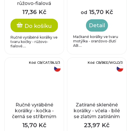
růžovo-fialová
17,36 Kč
15,70 Kč
od
Detail
Do košíku
Mačkané korálky ve tvaru
Ručně vyráběné korálky ve
motýlka - oranžovo-žlutí
tvaru kočky - růžovo-
AB....
fialové....
Kód:
CB/CAT/BLS/3
Kód:
CB/BEE/WGLD/3
český výrobek
český výrobek
Ručně vyráběné
Zatírané skleněné
korálky - kočka -
korálky - včela - bílé
černá se stříbrným
se zlatým zatíráním
zatíráním
15,70 Kč
23,97 Kč