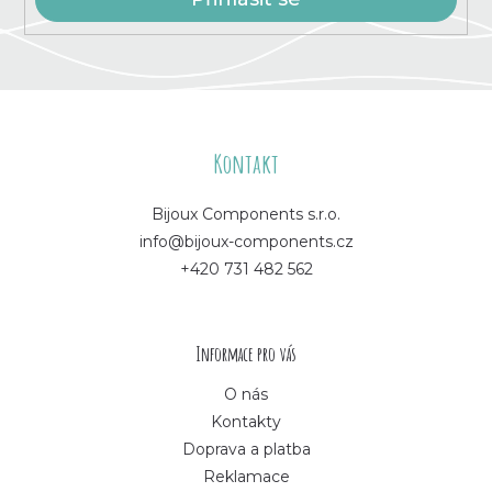
Z
á
Kontakt
p
Bijoux Components s.r.o.
info@bijoux-components.cz
a
+420 731 482 562
t
í
Informace pro vás
O nás
Kontakty
Doprava a platba
Reklamace