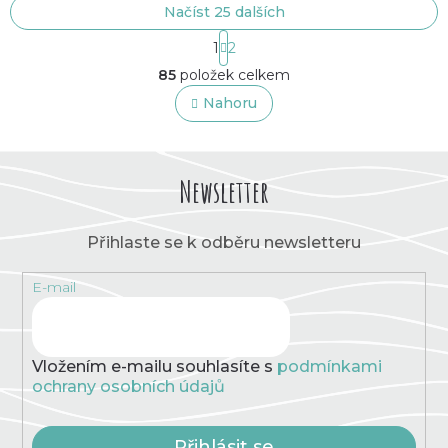
Načíst 25 dalších
S
1
2
t
O
r
85
položek celkem
v
á
l
Nahoru
n
á
k
o
d
v
a
á
c
Newsletter
n
í
í
p
r
Přihlaste se k odběru newsletteru
v
k
E-mail
y
v
ý
p
Vložením e-mailu souhlasíte s
podmínkami
i
ochrany osobních údajů
s
u
Přihlásit se