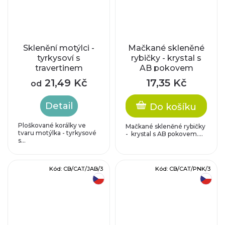
Sklenění motýlci -
Mačkané skleněné
tyrkysoví s
rybičky - krystal s
travertinem
AB pokovem
21,49 Kč
17,35 Kč
od
Detail
Do košíku
Ploškované korálky ve
Mačkané skleněné rybičky
tvaru motýlka - tyrkysové
- krystal s AB pokovem....
s...
Kód:
CB/CAT/JAB/3
Kód:
CB/CAT/PNK/3
český výrobek
český výrobek