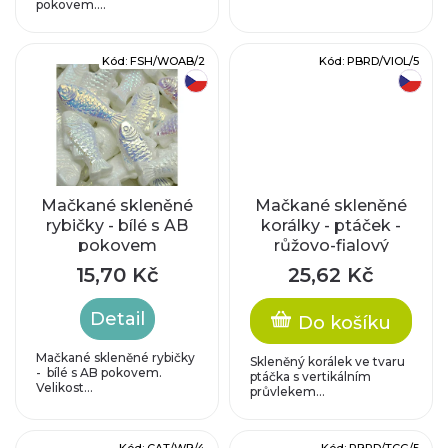
k
pokovem....
d
t
u
Kód:
FSH/WOAB/2
Kód:
PBRD/VIOL/5
ů
český výrobek
český výrobek
k
t
ů
Mačkané skleněné
Mačkané skleněné
rybičky - bílé s AB
korálky - ptáček -
pokovem
růžovo-fialový
15,70 Kč
25,62 Kč
Detail
Do košíku
Mačkané skleněné rybičky
Skleněný korálek ve tvaru
- bílé s AB pokovem.
ptáčka s vertikálním
Velikost...
průvlekem...