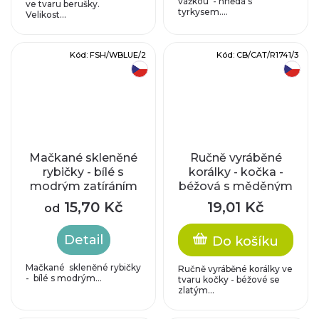
vážkou - hnědá s
ve tvaru berušky.
tyrkysem....
Velikost...
Kód:
FSH/WBLUE/2
Kód:
CB/CAT/R1741/3
český výrobek
český výrobek
Mačkané skleněné
Ručně vyráběné
rybičky - bílé s
korálky - kočka -
modrým zatíráním
béžová s měděným
zatíráním
15,70 Kč
19,01 Kč
od
Detail
Do košíku
Mačkané skleněné rybičky
Ručně vyráběné korálky ve
- bílé s modrým...
tvaru kočky - béžové se
zlatým...