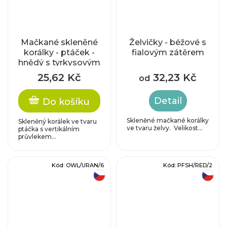
Mačkané skleněné
Želvičky - béžové s
korálky - ptáček -
fialovým zátěrem
hnědý s tyrkysovým
zatíráním
25,62 Kč
32,23 Kč
od
Detail
Do košíku
Skleněné mačkané korálky
Skleněný korálek ve tvaru
ve tvaru želvy. Velikost...
ptáčka s vertikálním
průvlekem...
Kód:
OWL/URAN/6
Kód:
PFSH/RED/2
český výrobek
český výrobek