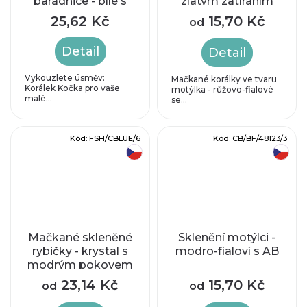
parádnice - bílé s
zlatým zatíráním
modrým zatíráním
25,62 Kč
15,70 Kč
od
Detail
Detail
Vykouzlete úsměv:
Mačkané korálky ve tvaru
Korálek Kočka pro vaše
motýlka - růžovo-fialové
malé...
se...
Kód:
FSH/CBLUE/6
Kód:
CB/BF/48123/3
český výrobek
český výrobek
Mačkané skleněné
Sklenění motýlci -
rybičky - krystal s
modro-fialoví s AB
modrým pokovem
23,14 Kč
15,70 Kč
od
od