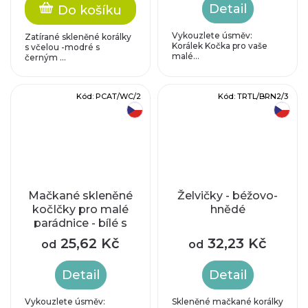
Detail
Do košíku
Vykouzlete úsměv:
Zatírané skleněné korálky
Korálek Kočka pro vaše
s včelou -modré s
malé...
černým ...
Kód:
PCAT/WC/2
Kód:
TRTL/BRN2/3
český výrobek
český výrobek
Mačkané skleněné
Želvičky - béžovo-
kočIčky pro malé
hnědé
parádnice - bílé s
měděným
25,62 Kč
32,23 Kč
od
od
zatíráním
Detail
Detail
Vykouzlete úsměv:
Skleněné mačkané korálky