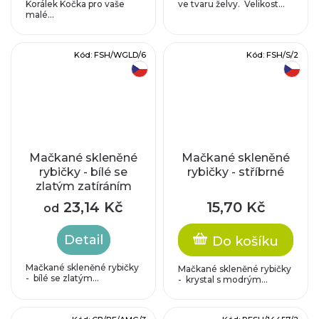
Korálek Kočka pro vaše
ve tvaru želvy. Velikost...
malé...
Kód:
FSH/WGLD/6
Kód:
FSH/S/2
český výrobek
český výrobek
Mačkané skleněné
Mačkané skleněné
rybičky - bílé se
rybičky - stříbrné
zlatým zatíráním
23,14 Kč
15,70 Kč
od
Detail
Do košíku
Mačkané skleněné rybičky
Mačkané skleněné rybičky
- bílé se zlatým...
- krystal s modrým...