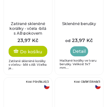
Zatírané skleněné
Skleněné berušky
korálky - včela -bílá
s AB pokovem
23,97 Kč
23,97 Kč
od
Detail
Do košíku
Mačkané korálky ve tvaru
Zatírané skleněné korálky
berušky. Velikost 9x7
s včelou - bílé s AB. Včelka
mm....
je...
Kód:
PSH/BLUE/2
Kód:
CB/BF/DRAB/3
český výrobek
český výrobek