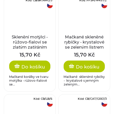
Kód:
CB/BF/AMG/3
Kód:
PFSH/14457/2
český výrobek
český výrobek
Sklenění motýlci -
Mačkané skleněné
růžovo-fialoví se
rybičky - krystalové
zlatým zatíráním
se zeleným listrem
15,70 Kč
15,70 Kč
Do košíku
Do košíku
Mačkané korálky ve tvaru
Mačkané skleněné rybičky
motýlka - růžovo-fialové
- krystalové s jemným
se...
zeleným...
Kód:
CB/LB/6
Kód:
CB/CAT/GRE1/3
český výrobek
český výrobek