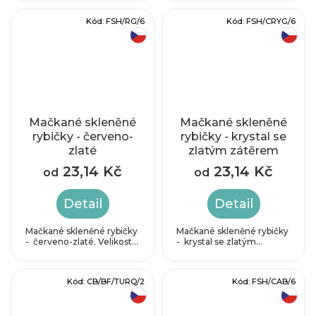
Kód:
FSH/RG/6
Kód:
FSH/CRYG/6
český výrobek
český výrobek
Mačkané skleněné
Mačkané skleněné
rybičky - červeno-
rybičky - krystal se
zlaté
zlatým zátěrem
23,14 Kč
23,14 Kč
od
od
Detail
Detail
Mačkané skleněné rybičky
Mačkané skleněné rybičky
- červeno-zlaté. Velikost...
- krystal se zlatým...
Kód:
CB/BF/TURQ/2
Kód:
FSH/CAB/6
český výrobek
český výrobek