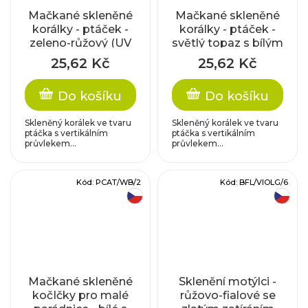
Mačkané skleněné
Mačkané skleněné
korálky - ptáček -
korálky - ptáček -
zeleno-růžový (UV
světlý topaz s bílým
barvy)
zatíráním
25,62 Kč
25,62 Kč
Do košíku
Do košíku
Skleněný korálek ve tvaru
Skleněný korálek ve tvaru
ptáčka s vertikálním
ptáčka s vertikálním
průvlekem...
průvlekem...
Kód:
PCAT/WB/2
Kód:
BFL/VIOLG/6
český výrobek
český výrobek
Mačkané skleněné
Sklenění motýlci -
kočIčky pro malé
růžovo-fialové se