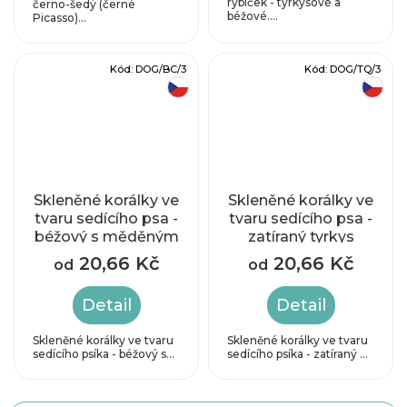
rybiček - tyrkysové a
černo-šedý (černé
béžové....
Picasso)...
Kód:
DOG/BC/3
Kód:
DOG/TQ/3
český výrobek
český výrobek
Skleněné korálky ve
Skleněné korálky ve
tvaru sedícího psa -
tvaru sedícího psa -
béžový s měděným
zatíraný tyrkys
zátěrem
20,66 Kč
20,66 Kč
od
od
Detail
Detail
Skleněné korálky ve tvaru
Skleněné korálky ve tvaru
sedícího psíka - béžový s...
sedícího psíka - zatíraný ...