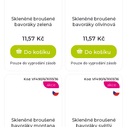
Skleněné broušené
Skleněné broušené
bavoráky zelená
bavoráky olivínová
11,57 Kč
11,57 Kč
Do košíku
Do košíku
Pouze do vyprodání zásob
Pouze do vyprodání zásob
Kód:
VF490/6/3033/36
Kód:
VF490/6/3003/36
akce
akce
český výrobek
český výrobek
Skleněné broušené
Skleněné broušené
bavoráky montana
bavoráky světlý