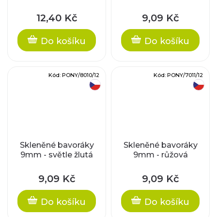
12,40 Kč
9,09 Kč
Do košíku
Do košíku
Kód:
PONY/8010/12
Kód:
PONY/7011/12
český výrobek
český výrobek
Skleněné bavoráky
Skleněné bavoráky
9mm - světle žlutá
9mm - růžová
9,09 Kč
9,09 Kč
Do košíku
Do košíku