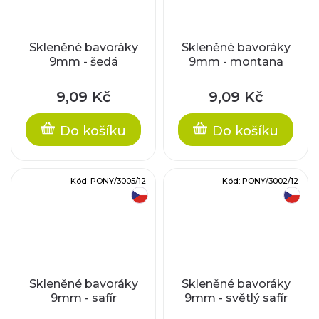
Skleněné bavoráky
Skleněné bavoráky
9mm - šedá
9mm - montana
9,09 Kč
9,09 Kč
Do košíku
Do košíku
Kód:
PONY/3005/12
Kód:
PONY/3002/12
český výrobek
český výrobek
Skleněné bavoráky
Skleněné bavoráky
9mm - safír
9mm - světlý safír