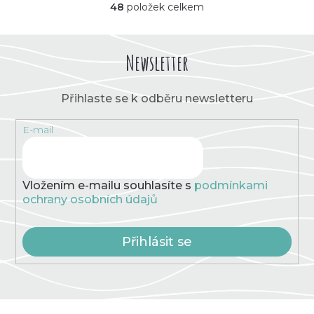
48
položek celkem
O
v
l
á
Newsletter
d
a
c
Přihlaste se k odběru newsletteru
í
p
E-mail
r
v
k
y
v
Vložením e-mailu souhlasíte s
podmínkami
ý
ochrany osobních údajů
p
i
s
Přihlásit se
u
Z