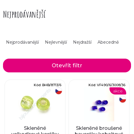
Nejprodávanější
Ř
Nejprodávanější
Nejlevnější
Nejdražší
Abecedně
a
z
Otevřít filtr
e
V
Kód:
BHB/8713/6
Kód:
VF490/6/3008/36
n
akce
český výrobek
ý
í
český výrobek
p
p
i
r
Skleněné
Skleněné broušené