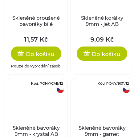
Skleněné broušené
Skleněné korálky
bavoráky bílé
9mm - jet AB
11,57 Kč
9,09 Kč
Do košíku
Do košíku
Pouze do vyprodání zásob
Kód:
PONY/CAB/12
Kód:
PONY/9011/12
český výrobek
český výrobek
Skleněné bavoráky
Skleněné bavoráky
9mm - krystal AB
9mm - garnet