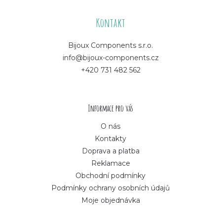
á
Kontakt
p
Bijoux Components s.r.o.
info@bijoux-components.cz
a
+420 731 482 562
t
í
Informace pro vás
O nás
Kontakty
Doprava a platba
Reklamace
Obchodní podmínky
Podmínky ochrany osobních údajů
Moje objednávka