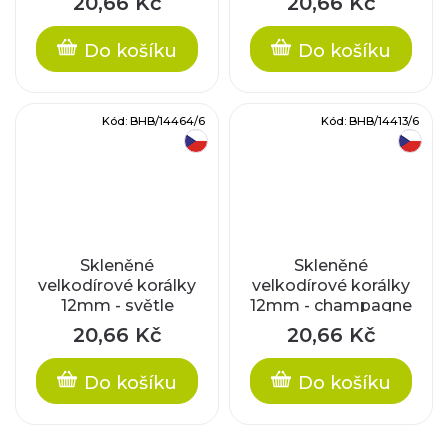
20,66 Kč
20,66 Kč
pokov
průtah
Do košíku
Do košíku
Kód:
BHB/14464/6
Kód:
BHB/14413/6
český výrobek
český výrobek
Skleněné
Skleněné
velkodírové korálky
velkodírové korálky
12mm - světle
12mm - champagne
modré/pokov
20,66 Kč
20,66 Kč
Do košíku
Do košíku