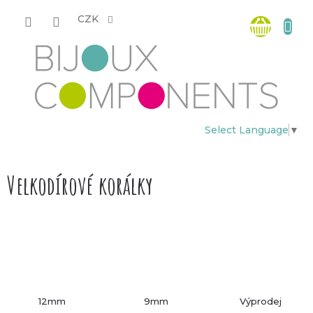
Přejít
Nákup
na
CZK
obsah
košík
Select Language
▼
Velkodírové korálky
12mm
9mm
Výprodej