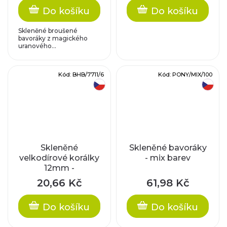
Do košíku
Do košíku
Skleněné broušené
bavoráky z magického
uranového...
Kód:
BHB/7711/6
Kód:
PONY/MIX/100
český výrobek
český výrobek
Skleněné
Skleněné bavoráky
velkodírové korálky
- mix barev
12mm -
růžové/stříbrný
20,66 Kč
61,98 Kč
průtah
Do košíku
Do košíku