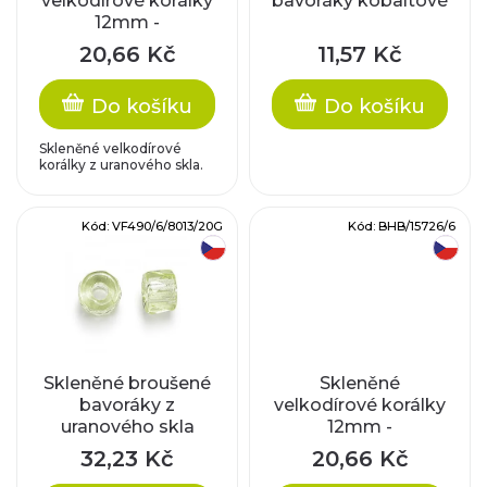
velkodírové korálky
bavoráky kobaltové
s
12mm -
o
žluté/stříbrný
p
20,66 Kč
11,57 Kč
průtah
d
r
Do košíku
Do košíku
u
o
Skleněné velkodírové
k
korálky z uranového skla.
d
t
Kód:
VF490/6/8013/20G
Kód:
BHB/15726/6
u
český výrobek
český výrobek
ů
k
t
Skleněné broušené
Skleněné
ů
bavoráky z
velkodírové korálky
uranového skla
12mm -
ametyst/pokov
32,23 Kč
20,66 Kč