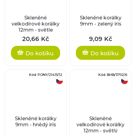
Skleněné
Skleněné korálky
velkodírové korálky
9mm - zelený iris
12mm - světle
modré/stříbrný
20,66 Kč
9,09 Kč
průtah
Do košíku
Do košíku
Kód:
PONY/21415/12
Kód:
BHB/3702/6
český výrobek
český výrobek
Skleněné korálky
Skleněné
9mm - hnědý iris
velkodírové korálky
12mm - světlý