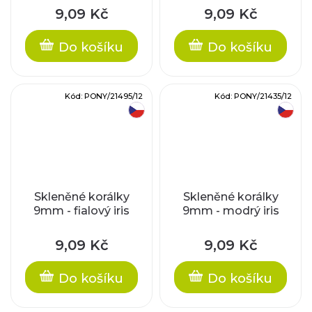
9,09 Kč
9,09 Kč
Do košíku
Do košíku
Kód:
PONY/21495/12
Kód:
PONY/21435/12
český výrobek
český výrobek
Skleněné korálky
Skleněné korálky
9mm - fialový iris
9mm - modrý iris
9,09 Kč
9,09 Kč
Do košíku
Do košíku