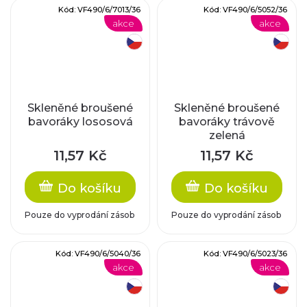
Kód:
VF490/6/7013/36
Kód:
VF490/6/5052/36
akce
akce
český výrobek
český výrobek
Skleněné broušené
Skleněné broušené
bavoráky lososová
bavoráky trávově
zelená
11,57 Kč
11,57 Kč
Do košíku
Do košíku
Pouze do vyprodání zásob
Pouze do vyprodání zásob
Kód:
VF490/6/5040/36
Kód:
VF490/6/5023/36
akce
akce
český výrobek
český výrobek