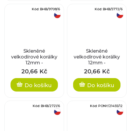
Kód:
BHB/9708/6
Kód:
BHB/5772/6
český výrobek
český výrobek
Skleněné
Skleněné
velkodírové korálky
velkodírové korálky
12mm -
12mm -
červené/stříbrný
zelené/stříbrný
20,66 Kč
20,66 Kč
průtah
průtah
Do košíku
Do košíku
Kód:
BHB/2721/6
Kód:
PONY/21455/12
český výrobek
český výrobek