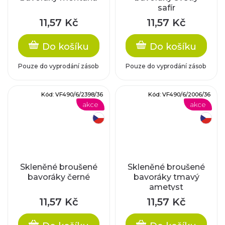
safír
11,57 Kč
11,57 Kč
Do košíku
Do košíku
Pouze do vyprodání zásob
Pouze do vyprodání zásob
Kód:
VF490/6/2398/36
Kód:
VF490/6/2006/36
akce
akce
český výrobek
český výrobek
Skleněné broušené
Skleněné broušené
bavoráky černé
bavoráky tmavý
ametyst
11,57 Kč
11,57 Kč