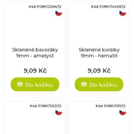
Kód:
PONY/2004/12
Kód:
PONY/14400/12
český výrobek
český výrobek
Skleněné bavoráky
Skleněné korálky
9mm - ametyst
9mm - hematit
9,09 Kč
9,09 Kč
Do košíku
Do košíku
Kód:
PONY/1022/12
Kód:
PONY/1011/12
český výrobek
český výrobek