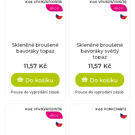
Kód:
VF490/6/1009/36
Kód:
VF490/6/1006/36
akce
akce
český výrobek
český výrobek
Skleněné broušené
Skleněné broušené
bavoráky topaz
bavoráky světlý
topaz
11,57 Kč
11,57 Kč
Do košíku
Do košíku
Pouze do vyprodání zásob
Pouze do vyprodání zásob
Kód:
VF490/6/0201/36
Kód:
PONY/JAB/12
akce
český výrobek
český výrobek