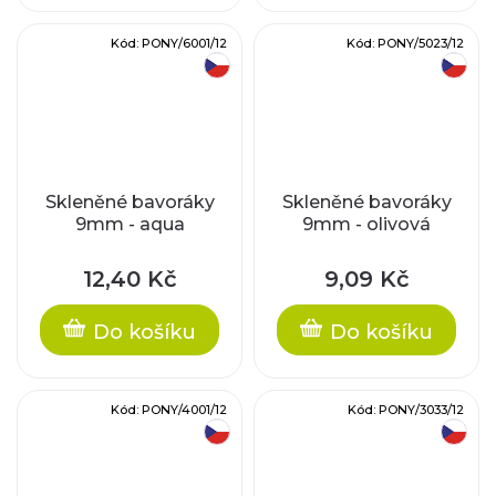
Kód:
PONY/6001/12
Kód:
PONY/5023/12
český výrobek
český výrobek
Skleněné bavoráky
Skleněné bavoráky
9mm - aqua
9mm - olivová
12,40 Kč
9,09 Kč
Do košíku
Do košíku
Kód:
PONY/4001/12
Kód:
PONY/3033/12
český výrobek
český výrobek