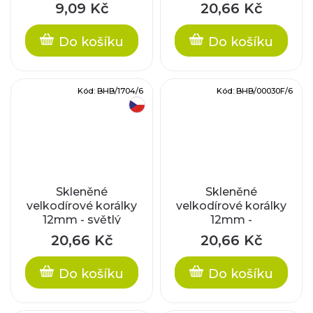
safír/stříbrný průtah
9,09 Kč
20,66 Kč
Do košíku
Do košíku
Kód:
BHB/1704/6
Kód:
BHB/00030F/6
český výrobek
Skleněné
Skleněné
velkodírové korálky
velkodírové korálky
12mm - světlý
12mm -
topaz/stříbrný
krystal/fosforový
20,66 Kč
20,66 Kč
průtah
průtah
Do košíku
Do košíku