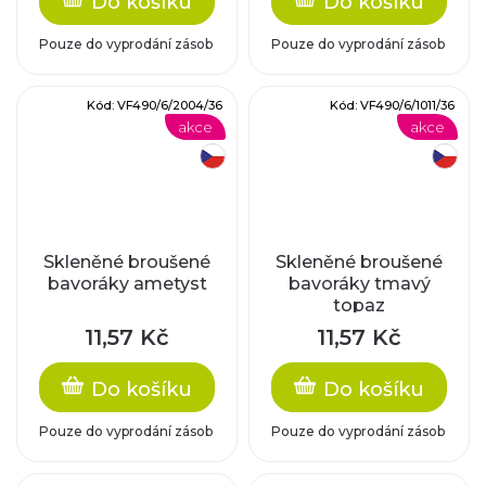
Do košíku
Do košíku
Pouze do vyprodání zásob
Pouze do vyprodání zásob
Kód:
VF490/6/2004/36
Kód:
VF490/6/1011/36
akce
akce
český výrobek
český výrobek
Skleněné broušené
Skleněné broušené
bavoráky ametyst
bavoráky tmavý
topaz
11,57 Kč
11,57 Kč
Do košíku
Do košíku
Pouze do vyprodání zásob
Pouze do vyprodání zásob