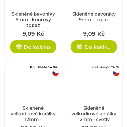
Skleněné bavoráky
Skleněné bavoráky
9mm - kouřový
9mm - topaz
topaz
9,09 Kč
9,09 Kč
Do košíku
Do košíku
Kód:
BHB/65431/6
Kód:
BHB/2702/6
český výrobek
český výrobek
Skleněné
Skleněné
velkodírové korálky
velkodírové korálky
12mm -
12mm - světlý
krystal/zelený
ametyst/stříbrný