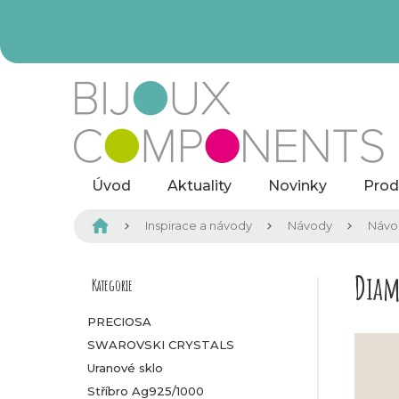
Přejít
na
obsah
Úvod
Aktuality
Novinky
Prod
Domů
Inspirace a návody
Návody
Návod
P
Dia
Kategorie
Přeskočit
kategorie
o
PRECIOSA
SWAROVSKI CRYSTALS
s
Uranové sklo
t
Stříbro Ag925/1000