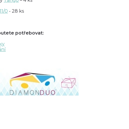
ky
Tango
– 4 ks
11/0
- 28 ks
butete potřebovat:
ky
ání