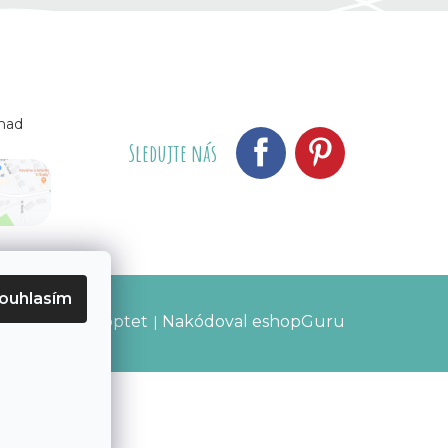
 nad
Sledujte nás
ouhlasím
Vytvořil Shoptet
Nakódoval eshopGuru
|