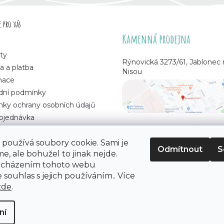
 pro vás
Kamenná prodejna
ty
Rýnovická 3273/61, Jablonec
a a platba
Nisou
mace
ní podmínky
ky ochrany osobních údajů
bjednávka
používá soubory cookie. Sami je
Odmítnout
S
e, ale bohužel to jinak nejde.
 korálků
. Všechna práva vyhrazena.
ocházením tohoto webu
 souhlas s jejich používáním.. Více
zde
.
ní