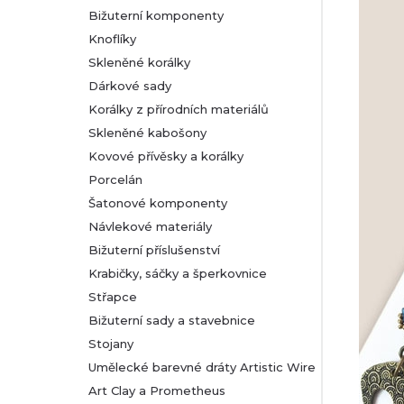
Bižuterní komponenty
r
Knoflíky
Skleněné korálky
a
Dárkové sady
n
Korálky z přírodních materiálů
Skleněné kabošony
n
Kovové přívěsky a korálky
Porcelán
í
Šatonové komponenty
Návlekové materiály
p
Bižuterní příslušenství
a
Krabičky, sáčky a šperkovnice
Střapce
n
Bižuterní sady a stavebnice
Stojany
e
Umělecké barevné dráty Artistic Wire
l
Art Clay a Prometheus