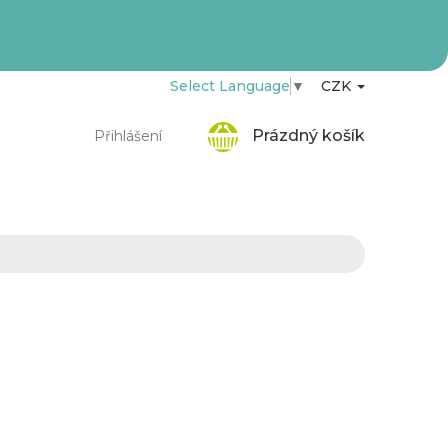
Select Language
▼
CZK
Nákupní
Prázdný košík
Přihlášení
košík