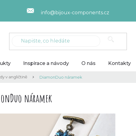
info@bijoux-components.cz
ukty
Inspirace a návody
O nás
Kontakty
y v angličtině
DiamonDuo náramek
monDuo náramek