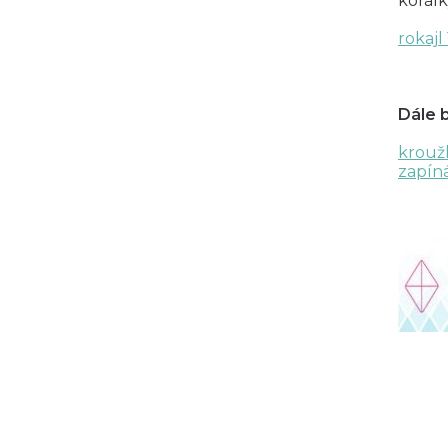
korál
rokajl 
Dále 
krouž
zapín