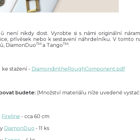
ů není nikdy dost. Vyrobte si s námi originální náram
ice, přívěsek nebo k sestavení náhrdelníku. V tomto
TM
TM
ků, DiamonDuo
a Tango
.
 ke stažení -
DiamondintheRoughComponent.pdf
bovat budete:
(Množství materiálu níže uvedené vystačí 
,
Fireline
- cca 60 cm
ky
DiamonDuo
- 11 ks