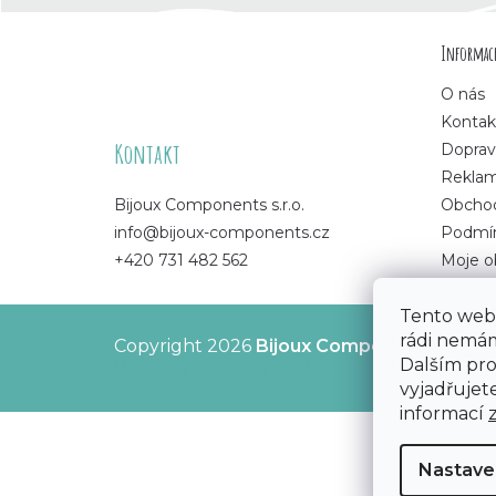
Z
Informace
á
O nás
p
Kontak
Kontakt
Doprav
a
Rekla
Bijoux Components s.r.o.
Obchod
t
info@bijoux-components.cz
Podmín
+420 731 482 562
Moje o
í
Tento web 
rádi nemám
Copyright 2026
Bijoux Components - Svět
Dalším pr
Upravit nastavení cookies
vyjadřujete
informací
Nastave
Sleva 50 Kč na první nákup?​
Ano
Ne