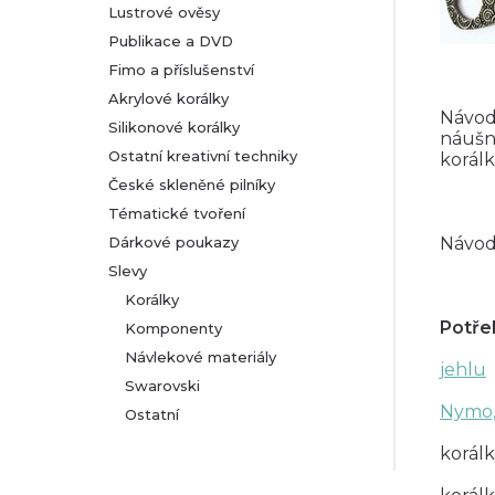
Lustrové ověsy
Publikace a DVD
Fimo a příslušenství
Akrylové korálky
Návod
Silikonové korálky
náušn
Ostatní kreativní techniky
korál
České skleněné pilníky
Tématické tvoření
Dárkové poukazy
Návod
Slevy
Korálky
Potře
Komponenty
Návlekové materiály
jehlu
Swarovski
Nymo
Ostatní
korál