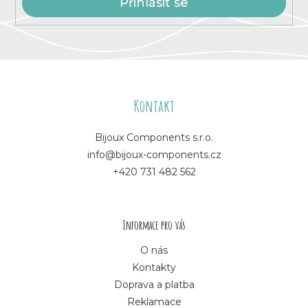
Přihlásit se
Z
á
Kontakt
p
Bijoux Components s.r.o.
info@bijoux-components.cz
a
+420 731 482 562
t
í
Informace pro vás
O nás
Kontakty
Doprava a platba
Reklamace