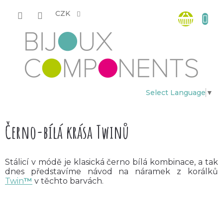
Přejít
Nákup
na
CZK
obsah
košík
Select Language
▼
Černo-bílá krása Twinů
Stálicí v módě je klasická černo bílá kombinace, a tak
dnes představíme návod na náramek z korálků
Twin
™
v těchto barvách.