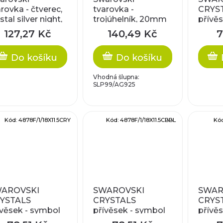
rovka - čtverec,
tvarovka -
CRYS
stal silver night,
trojúhelník, 20mm
přívě
0mm
ženy, c
127,27 Kč
140,49 Kč
7
18x11
Do košíku
Do košíku
Vhodná šlupna:
SLP99/AG925
Kód:
4878F/1/18X11.5CRY
Kód:
4878F/1/18X11.5CBBL
Kó
AROVSKI
SWAROVSKI
SWAR
YSTALS
CRYSTALS
CRYS
ívěsek - symbol
přívěsek - symbol
přívě
e, crystal F,
muže, crystal
muže, 