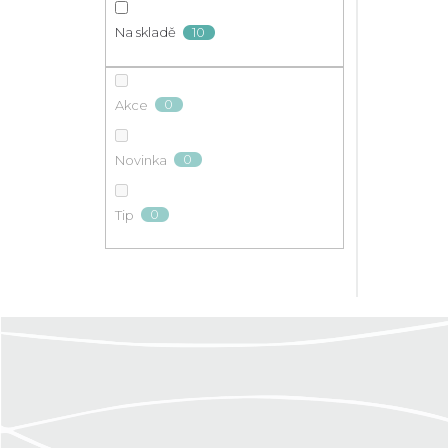
10
Na skladě
0
Akce
0
Novinka
0
Tip