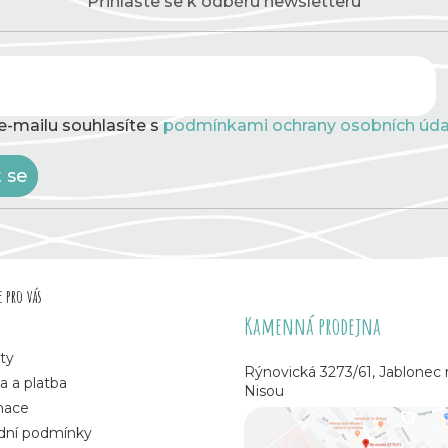
Přihlaste se k odběru newsletteru
e-mailu souhlasíte s
podmínkami ochrany osobních úda
t se
 pro vás
Kamenná prodejna
ty
Rýnovická 3273/61, Jablonec
a a platba
Nisou
mace
ní podmínky