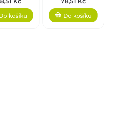
8,51 Kč
78,51 Kč
,5mm
night, 18x11,5mm
Do košíku
Do košíku