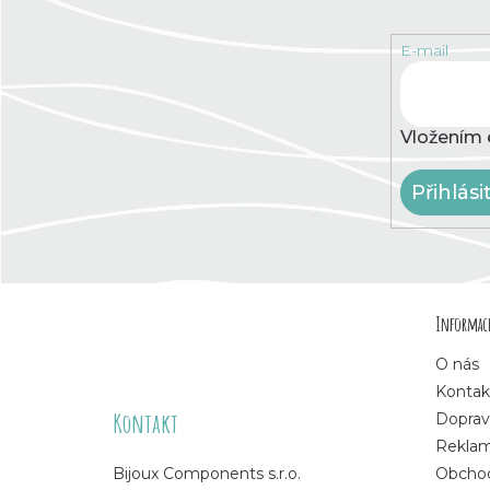
E-mail
Vložením 
Přihlási
Z
Informace
á
O nás
p
Kontak
Kontakt
Doprav
a
Rekla
Bijoux Components s.r.o.
Obchod