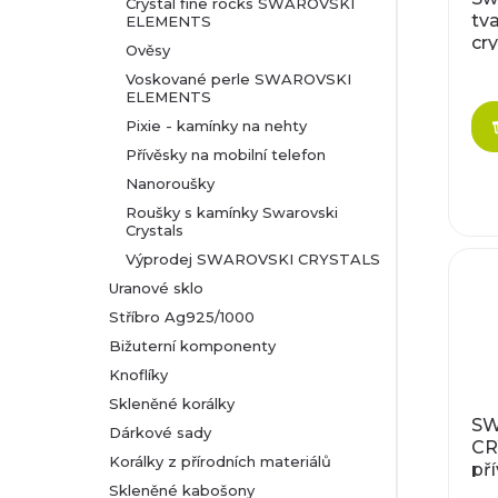
Crystal fine rocks SWAROVSKI
p
tva
ELEMENTS
s
cry
Ověsy
r
2
p
Voskované perle SWAROVSKI
ELEMENTS
o
r
Pixie - kamínky na nehty
d
Přívěsky na mobilní telefon
o
Nanoroušky
u
Roušky s kamínky Swarovski
d
Crystals
k
Výprodej SWAROVSKI CRYSTALS
u
Uranové sklo
t
k
Stříbro Ag925/1000
Bižuterní komponenty
ů
t
Knoflíky
Skleněné korálky
ů
SW
Dárkové sady
CR
Korálky z přírodních materiálů
př
Skleněné kabošony
muž