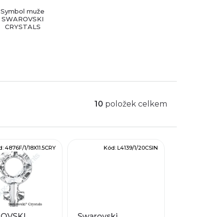
Symbol muže
SWAROVSKI
CRYSTALS
10
položek celkem
d:
4876F/1/18X11.5CRY
Kód:
L4139/1/20CSIN
OVSKI
Swarovski