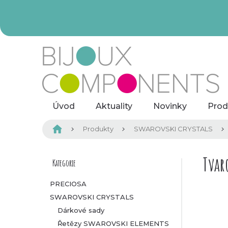
Přejít
na
obsah
Úvod
Aktuality
Novinky
Prod
Domů
Produkty
SWAROVSKI CRYSTALS
P
Tvar
Kategorie
Přeskočit
kategorie
o
PRECIOSA
SWAROVSKI CRYSTALS
s
Dárkové sady
t
Řetězy SWAROVSKI ELEMENTS