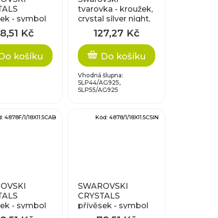
TALS
tvarovka - kroužek,
sek - symbol
crystal silver night,
rystal F,
20mm
8,51 Kč
127,27 Kč
,5mm
Do košíku
Do košíku
Vhodná šlupna:
SLP44/AG925,
SLP55/AG925
d:
4878F/1/18X11.5CAB
Kód:
4878/1/18X11.5CSIN
OVSKI
SWAROVSKI
TALS
CRYSTALS
sek - symbol
přívěsek - symbol
crystal AB F,
muže, crystal silver