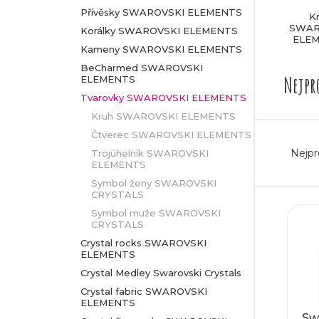
Přívěsky SWAROVSKI ELEMENTS
K
r
SWAR
Korálky SWAROVSKI ELEMENTS
ELE
Kameny SWAROVSKI ELEMENTS
a
BeCharmed SWAROVSKI
Nejpr
ELEMENTS
n
Tvarovky SWAROVSKI ELEMENTS
n
Kruh SWAROVSKI ELEMENTS
Ř
Čtverec SWAROVSKI ELEMENTS
í
Nejpr
Trojúhelník SWAROVSKI
ELEMENTS
a
p
Symbol ženy SWAROVSKI
CRYSTALS
z
V
a
Symbol muže SWAROVSKI
CRYSTALS
e
ý
n
Crystal rocks SWAROVSKI
ELEMENTS
n
p
e
Crystal Medley Swarovski Crystals
í
Crystal fabric SWAROVSKI
i
ELEMENTS
l
Sw