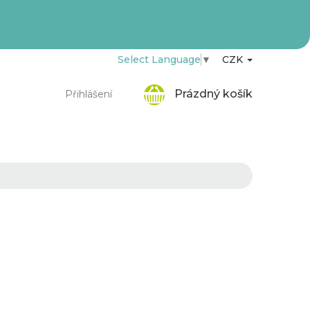
Select Language
▼
CZK
Nákupní
Prázdný košík
Přihlášení
košík