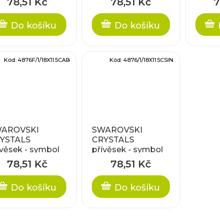
78,51 Kč
78,51 Kč
7
x11,5mm
bermuda blue F,
18x11
18x11,5mm
Do košíku
Do košíku
Kód:
4876F/1/18X11.5CAB
Kód:
4876/1/18X11.5CSIN
AROVSKI
SWAROVSKI
YSTALS
CRYSTALS
ívěsek - symbol
přívěsek - symbol
y, crystal AB,
ženy, crystal silver
78,51 Kč
78,51 Kč
x11,5mm
night, 18x11,5mm
Do košíku
Do košíku