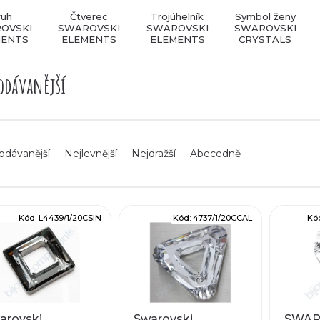
ruh
Čtverec
Trojúhelník
Symbol ženy
OVSKI
SWAROVSKI
SWAROVSKI
SWAROVSKI
MENTS
ELEMENTS
ELEMENTS
CRYSTALS
odávanější
odávanější
Nejlevnější
Nejdražší
Abecedně
Kód:
L4439/1/20CSIN
Kód:
4737/1/20CCAL
Kó
arovski
Swarovski
SWAR