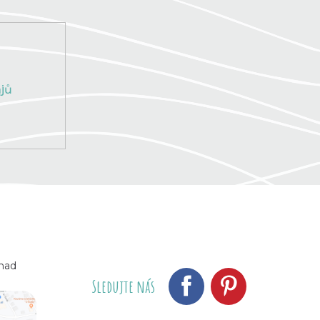
jů
 nad
Sledujte nás