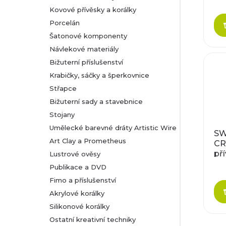
18
Kovové přívěsky a korálky
Porcelán
Šatonové komponenty
Návlekové materiály
Bižuterní příslušenství
Krabičky, sáčky a šperkovnice
Střapce
Bižuterní sady a stavebnice
Stojany
Umělecké barevné dráty Artistic Wire
SW
Art Clay a Prometheus
CR
př
Lustrové ověsy
žen
Publikace a DVD
18
Fimo a příslušenství
Akrylové korálky
Silikonové korálky
Ostatní kreativní techniky