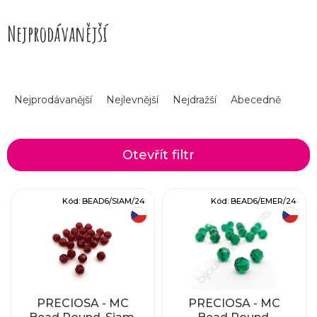
Nejprodávanější
Ř
Nejprodávanější
Nejlevnější
Nejdražší
Abecedně
a
z
Otevřít filtr
e
V
Kód:
BEAD6/SIAM/24
Kód:
BEAD6/EMER/24
n
český výrobek
český výrobek
ý
í
p
p
i
r
PRECIOSA - MC
PRECIOSA - MC