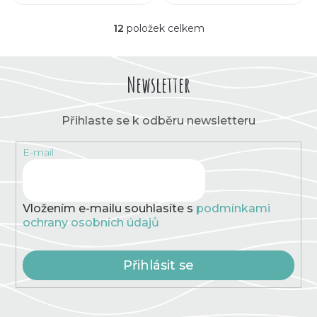
12
položek celkem
O
v
l
á
Newsletter
d
a
c
Přihlaste se k odběru newsletteru
í
p
E-mail
r
v
k
y
v
Vložením e-mailu souhlasíte s
podmínkami
ý
ochrany osobních údajů
p
i
s
Přihlásit se
u