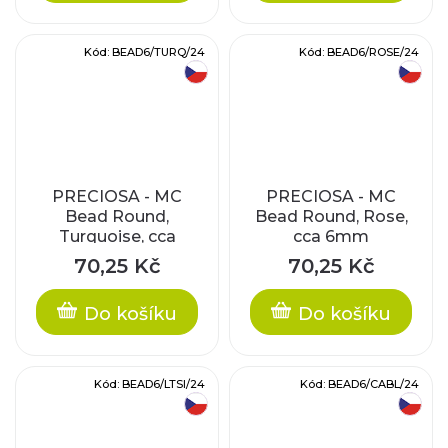
Kód:
BEAD6/TURQ/24
Kód:
BEAD6/ROSE/24
český výrobek
český výrobek
PRECIOSA - MC
PRECIOSA - MC
Bead Round,
Bead Round, Rose,
Turquoise, cca
cca 6mm
6mm
70,25 Kč
70,25 Kč
Do košíku
Do košíku
Kód:
BEAD6/LTSI/24
Kód:
BEAD6/CABL/24
český výrobek
český výrobek