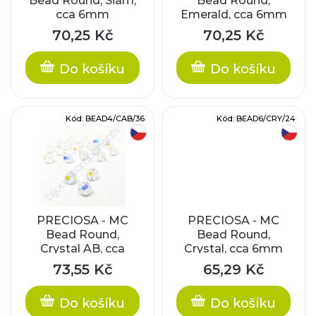
Bead Round, Siam,
Bead Round,
s
cca 6mm
Emerald, cca 6mm
o
p
70,25 Kč
70,25 Kč
d
r
Do košíku
Do košíku
u
o
k
Kód:
BEAD4/CAB/36
Kód:
BEAD6/CRY/24
d
český výrobek
český výrobek
t
u
ů
k
t
PRECIOSA - MC
PRECIOSA - MC
Bead Round,
Bead Round,
Crystal AB, cca
Crystal, cca 6mm
ů
4mm
73,55 Kč
65,29 Kč
Do košíku
Do košíku