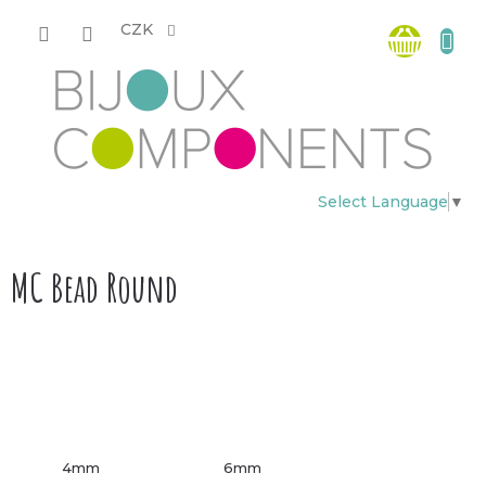
Přejít
Nákup
na
CZK
obsah
košík
Select Language
▼
MC Bead Round
4mm
6mm