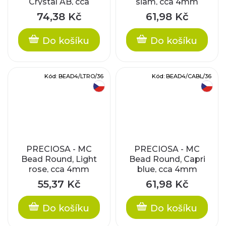
Crystal AB, cca
siam, cca 4mm
6mm
74,38 Kč
61,98 Kč
Do košíku
Do košíku
Kód:
BEAD4/LTRO/36
Kód:
BEAD4/CABL/36
český výrobek
český výrobek
PRECIOSA - MC
PRECIOSA - MC
Bead Round, Light
Bead Round, Capri
rose, cca 4mm
blue, cca 4mm
55,37 Kč
61,98 Kč
Do košíku
Do košíku