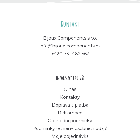
Z
á
Kontakt
p
Bijoux Components s.r.o.
info@bijoux-components.cz
a
+420 731 482 562
t
í
Informace pro vás
O nás
Kontakty
Doprava a platba
Reklamace
Obchodní podmínky
Podmínky ochrany osobních údajů
Moje objednávka