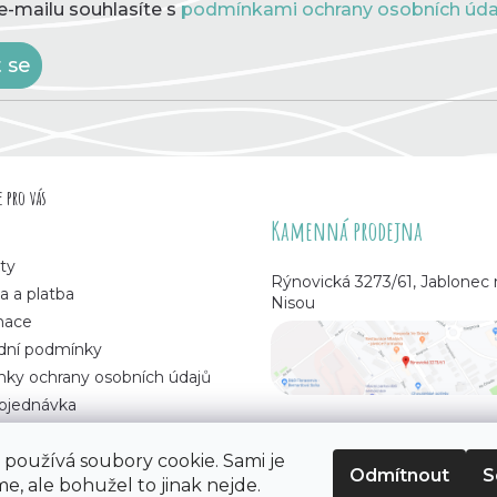
e-mailu souhlasíte s
podmínkami ochrany osobních úda
t se
 pro vás
Kamenná prodejna
ty
Rýnovická 3273/61, Jablonec
a a platba
Nisou
mace
ní podmínky
ky ochrany osobních údajů
bjednávka
používá soubory cookie. Sami je
Odmítnout
S
e, ale bohužel to jinak nejde.
 korálků
. Všechna práva vyhrazena.