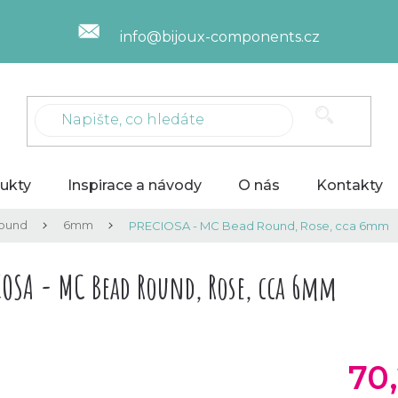
info@bijoux-components.cz
ukty
Inspirace a návody
O nás
Kontakty
ound
6mm
PRECIOSA - MC Bead Round, Rose, cca 6mm
IOSA - MC Bead Round, Rose, cca 6mm
70