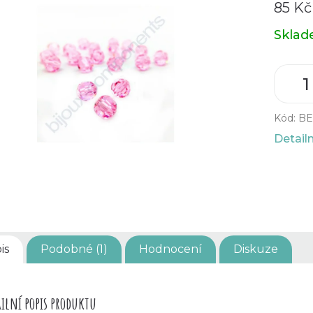
85 Kč
Měrná
Skla
cena:
Kód:
BE
Detail
is
Podobné (1)
Hodnocení
Diskuze
ilní popis produktu