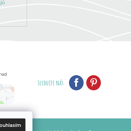
jů
 nad
Sledujte nás
ouhlasím