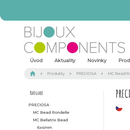
Přejít
na
obsah
Úvod
Aktuality
Novinky
Prod
Domů
Produkty
PRECIOSA
MC Bead R
P
PREC
Kategorie
Přeskočit
kategorie
o
PRECIOSA
český výrobek
MC Bead Rondelle
s
MC Bellatrix Bead
t
6x4mm