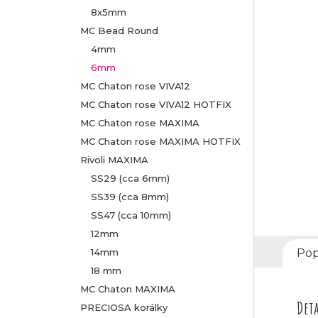
8x5mm
r
MC Bead Round
4mm
a
6mm
n
MC Chaton rose VIVA12
MC Chaton rose VIVA12 HOTFIX
n
MC Chaton rose MAXIMA
MC Chaton rose MAXIMA HOTFIX
í
Rivoli MAXIMA
p
SS29 (cca 6mm)
SS39 (cca 8mm)
a
SS47 (cca 10mm)
12mm
n
14mm
Pop
18 mm
e
MC Chaton MAXIMA
l
Deta
PRECIOSA korálky