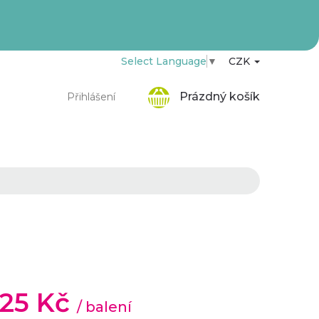
Select Language
▼
CZK
Nákupní
Prázdný košík
Přihlášení
košík
,25 Kč
/ balení