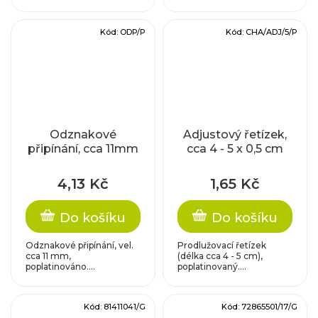
Kód:
ODP/P
Kód:
CHA/ADJ/5/P
Odznakové
Adjustový řetízek,
připínání, cca 11mm
cca 4 - 5 x 0,5 cm
4,13 Kč
1,65 Kč
Do košíku
Do košíku
Odznakové připínání, vel.
Prodlužovací řetízek
cca 11 mm,
(délka cca 4 - 5 cm),
poplatinováno....
poplatinovaný....
Kód:
81411041/G
Kód:
72865501/17/G