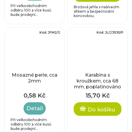
Při velkoobchodním
Brožová jehla s našívacím
odběru 100 a více kusů
sítkem a bezpečnostní
bude prodejní...
koncovkou.
Kód:
JFM2/G
Kód:
JLC/JR30/P
Mosazné perle, cca
Karabina s
2mm
kroužkem, cca 68
mm, poplatinováno
0,58 Kč
15,70 Kč
Detail
Do košíku
Při velkoobchodním
odběru 100 a více kusů
bude prodejní...