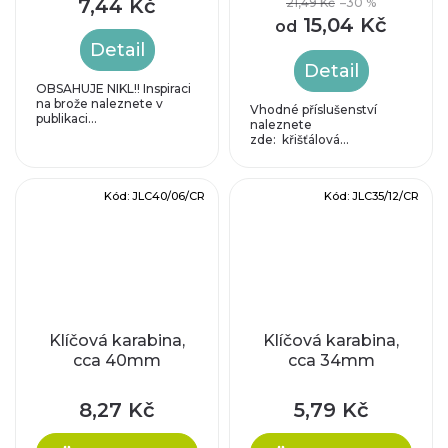
7,44 Kč
21,49 Kč
–30 %
15,04 Kč
od
Detail
Detail
OBSAHUJE NIKL!! Inspiraci
na brože naleznete v
Vhodné příslušenství
publikaci...
naleznete
zde: křišťálová...
Kód:
JLC40/06/CR
Kód:
JLC35/12/CR
Klíčová karabina,
Klíčová karabina,
cca 40mm
cca 34mm
8,27 Kč
5,79 Kč