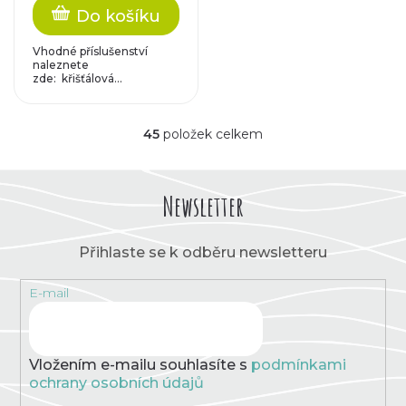
Do košíku
Vhodné příslušenství
naleznete
zde: křišťálová...
45
položek celkem
O
v
l
á
Newsletter
d
a
c
Přihlaste se k odběru newsletteru
í
p
E-mail
r
v
k
y
v
Vložením e-mailu souhlasíte s
podmínkami
ý
ochrany osobních údajů
p