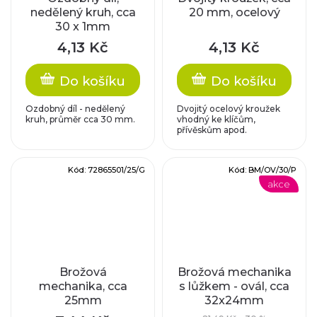
nedělený kruh, cca
20 mm, ocelový
30 x 1mm
4,13 Kč
4,13 Kč
Do košíku
Do košíku
Ozdobný díl - nedělený
Dvojitý ocelový kroužek
kruh, průměr cca 30 mm.
vhodný ke klíčům,
přívěskům apod.
Kód:
72865501/25/G
Kód:
BM/OV/30/P
akce
Brožová
Brožová mechanika
mechanika, cca
s lůžkem - ovál, cca
25mm
32x24mm