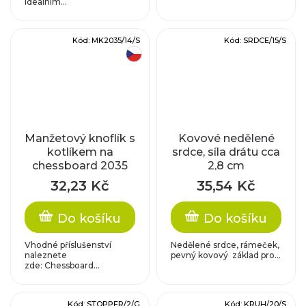
ideálním...
Kód:
MK2035/14/S
Kód:
SRDCE/15/S
český výrobek
Manžetový knoflík s
Kovové nedělené
kotlíkem na
srdce, síla drátu cca
chessboard 2035
2,8 cm
14mm
32,23 Kč
35,54 Kč
Do košíku
Do košíku
Vhodné příslušenství
Nedělené srdce, rámeček,
naleznete
pevný kovový základ pro...
zde: Chessboard...
Kód:
STOPPER/2/G
Kód:
KRUH/20/S