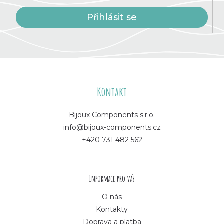
i
s
Přihlásit se
u
Z
á
Kontakt
p
Bijoux Components s.r.o.
info@bijoux-components.cz
a
+420 731 482 562
t
í
Informace pro vás
O nás
Kontakty
Doprava a platba