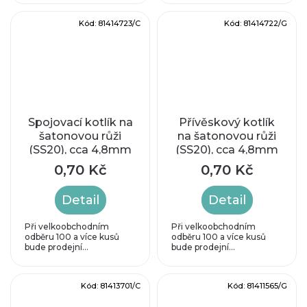
Kód:
81414723/C
Kód:
81414722/G
Spojovací kotlík na
Přívěskový kotlík
šatonovou růži
na šatonovou růži
(SS20), cca 4,8mm
(SS20), cca 4,8mm
0,70 Kč
0,70 Kč
Detail
Detail
Při velkoobchodním
Při velkoobchodním
odběru 100 a více kusů
odběru 100 a více kusů
bude prodejní...
bude prodejní...
Kód:
81413701/C
Kód:
81411565/G