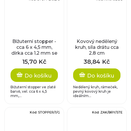
Bižuterní stopper -
Kovový nedělený
cca 6 x 4,5 mm,
kruh, síla drátu cca
dírka cca 1,2 mm se
2,8 cm
silikonem
15,70 Kč
38,84 Kč
Do košíku
Do košíku
Bižuterní stopper ve zlaté
Nedělený kruh, rámeček,
barvě, vel. cca 6 x 4,5
pevný kovový kruh je
mm,...
ideálním...
Kód:
STOPPER/1/G
Kód:
ZAK/BRY/STE