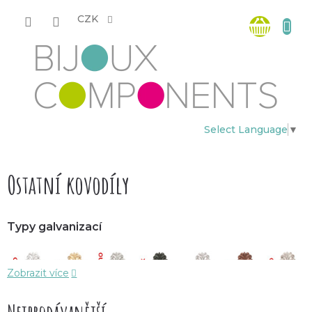
Přejít
Nákup
na
CZK
obsah
košík
Select Language
▼
Ostatní kovodíly
Typy galvanizací
Zobrazit více