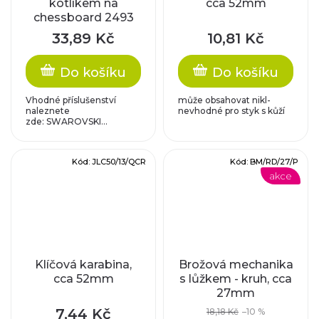
kotlíkem na
cca 52mm
chessboard 2493
12mm
33,89 Kč
10,81 Kč
Do košíku
Do košíku
Vhodné příslušenství
může obsahovat nikl-
naleznete
nevhodné pro styk s kůží
zde: SWAROVSKI...
Kód:
JLC50/13/QCR
Kód:
BM/RD/27/P
akce
Klíčová karabina,
Brožová mechanika
cca 52mm
s lůžkem - kruh, cca
27mm
7,44 Kč
18,18 Kč
–10 %