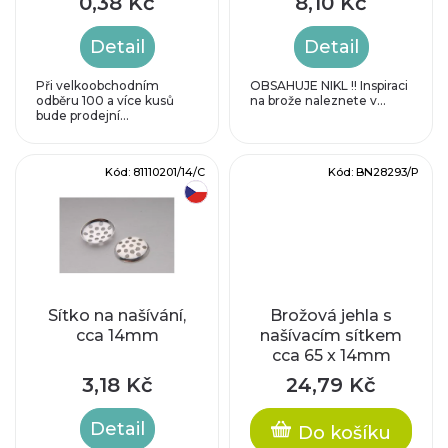
p
0,38 Kč
8,10 Kč
d
r
Detail
Detail
u
o
Při velkoobchodním
OBSAHUJE NIKL !! Inspiraci
odběru 100 a více kusů
na brože naleznete v...
k
bude prodejní...
d
t
u
Kód:
81110201/14/C
Kód:
BN28293/P
ů
český výrobek
k
t
ů
Sítko na našívání,
Brožová jehla s
cca 14mm
našívacím sítkem
cca 65 x 14mm
3,18 Kč
24,79 Kč
Detail
Do košíku