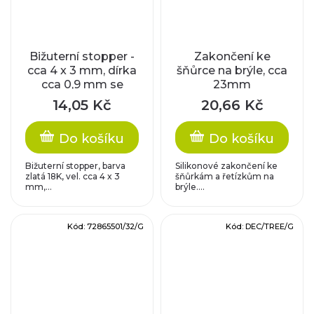
Bižuterní stopper -
Zakončení ke
cca 4 x 3 mm, dírka
šňůrce na brýle, cca
cca 0,9 mm se
23mm
silikonem
14,05 Kč
20,66 Kč
Do košíku
Do košíku
Bižuterní stopper, barva
Silikonové zakončení ke
zlatá 18K, vel. cca 4 x 3
šňůrkám a řetízkům na
mm,...
brýle....
Kód:
72865501/32/G
Kód:
DEC/TREE/G