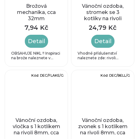
Brožová
Vánoční ozdoba,
mechanika, cca
stromek se 3
32mm
kotlíky na rivoli
6mm, cca
7,94 Kč
24,79 Kč
48x42mm
Detail
Detail
OBSAHUJE NIKL !! Inspiraci
Vhodné příslušenství
na brože naleznete v...
naleznete zde: rivoli...
Kód:
DEC/FLAKE/G
Kód:
DEC/BELL/G
Vánoční ozdoba,
Vánoční ozdoba,
vločka s 1 kotlíkem
zvonek s 1 kotlíkem
na rivoli 8mm, cca
na rivoli 8mm, cca
44x40mm
38x26mm