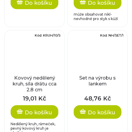
Do košíku
Do košíku
může obsahovat nikl-
nevhodné pro styk s kůží
Kód:
KRUH/10/S
Kód:
NH/SET/1
Kovový nedělený
Set na výrobu s
kruh, síla drátu cca
lankem
2,8 cm
19,01 Kč
48,76 Kč
Do košíku
Do košíku
Nedělený kruh, rámeček,
pevný kovový kruh je