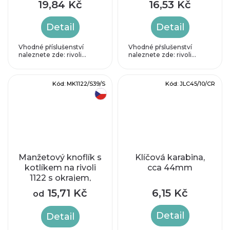
19,84 Kč
16,53 Kč
Detail
Detail
Vhodné příslušenství
Vhodné přslušenství
naleznete zde: rivoli...
naleznete zde: rivoli...
Kód:
MK1122/S39/S
Kód:
JLC45/10/CR
český výrobek
Manžetový knoflík s
Klíčová karabina,
kotlíkem na rivoli
cca 44mm
1122 s okrajem,
délka 20mm
15,71 Kč
6,15 Kč
od
Detail
Detail