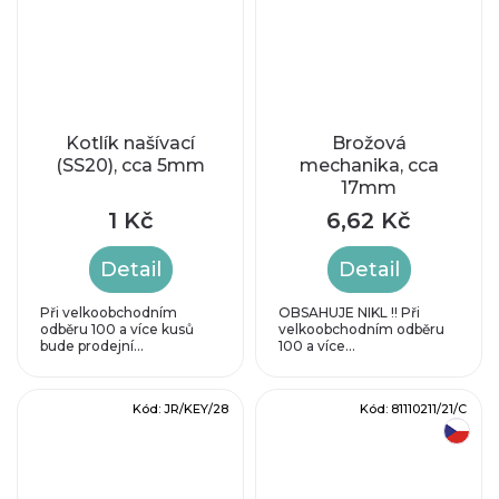
Kotlík našívací
Brožová
(SS20), cca 5mm
mechanika, cca
17mm
1 Kč
6,62 Kč
Detail
Detail
Při velkoobchodním
OBSAHUJE NIKL !! Při
odběru 100 a více kusů
velkoobchodním odběru
bude prodejní...
100 a více...
Kód:
JR/KEY/28
Kód:
81110211/21/C
český výrobek