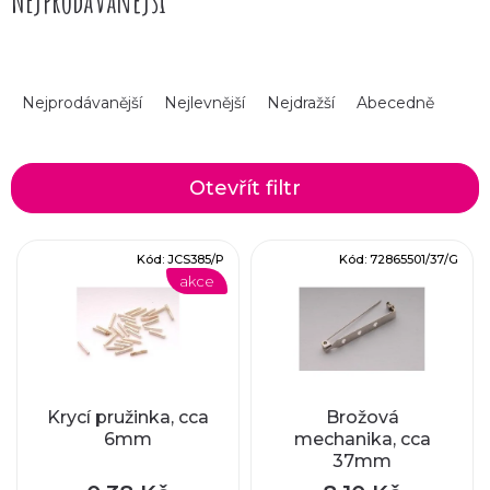
Nejprodávanější
Ř
Nejprodávanější
Nejlevnější
Nejdražší
Abecedně
a
z
Otevřít filtr
e
V
Kód:
JCS385/P
Kód:
72865501/37/G
n
akce
ý
í
p
p
i
r
Krycí pružinka, cca
Brožová
6mm
mechanika, cca
s
37mm
o