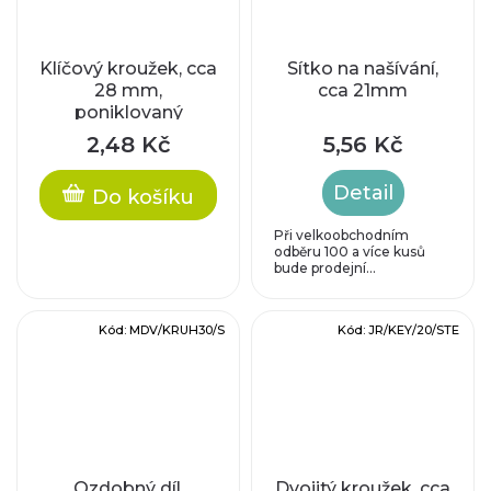
Klíčový kroužek, cca
Sítko na našívání,
28 mm,
cca 21mm
poniklovaný
2,48 Kč
5,56 Kč
Detail
Do košíku
Při velkoobchodním
odběru 100 a více kusů
bude prodejní...
Kód:
MDV/KRUH30/S
Kód:
JR/KEY/20/STE
Ozdobný díl,
Dvojitý kroužek, cca