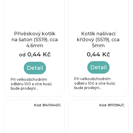
Přívěskový kotlík
Kotlík našívací
na šaton (SS19), cca
křížový (SS19), cca
4,6mm
5mm
0,44 Kč
0,44 Kč
od
Detail
Detail
Při velkoobchodním
Při velkoobchodním
odběru 100 a více kusů
odběru 100 a více kusů
bude prodejní...
bude prodejní...
Kód:
81411040/G
Kód:
81111394/C