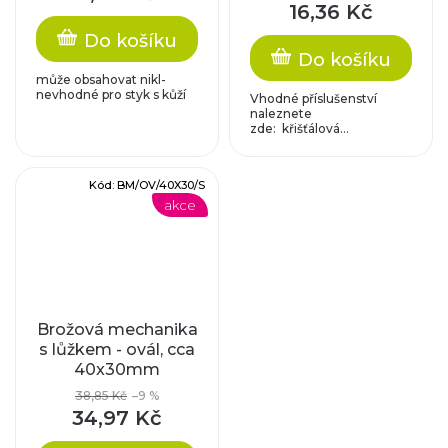
16,36 Kč
Do košíku
Do košíku
může obsahovat nikl-
nevhodné pro styk s kůží
Vhodné příslušenství
naleznete
zde: křišťálová...
Kód:
BM/OV/40X30/S
akce
Brožová mechanika
s lůžkem - ovál, cca
40x30mm
38,85 Kč
–9 %
34,97 Kč