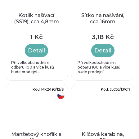
Kotlík našívací
Sítko na našívání,
(SS19), cca 4,8mm
cca 16mm
1 Kč
3,18 Kč
Detail
Detail
Při velkoobchodním
Při velkoobchodním
odběru 100 a více kusů
odběru 100 a více kusů
bude prodejní...
bude prodejní...
Kód:
MK2493/12/S
Kód:
JLC55/13/CR
český výrobek
Manžetový knoflík s
Klíčová karabina,