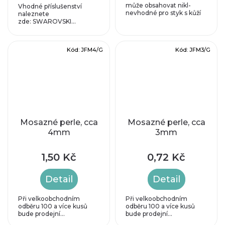
může obsahovat nikl-
Vhodné příslušenství
nevhodné pro styk s kůží
naleznete
zde: SWAROVSKI...
Kód:
JFM4/G
Kód:
JFM3/G
Mosazné perle, cca
Mosazné perle, cca
4mm
3mm
1,50 Kč
0,72 Kč
Detail
Detail
Při velkoobchodním
Při velkoobchodním
odběru 100 a více kusů
odběru 100 a více kusů
bude prodejní...
bude prodejní...