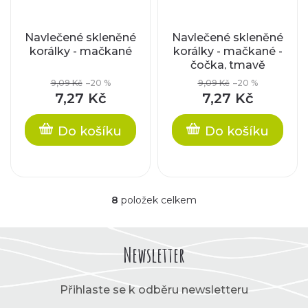
Navlečené skleněné
Navlečené skleněné
korálky - mačkané
korálky - mačkané -
čočka, tmavě
zelená
9,09 Kč
–20 %
9,09 Kč
–20 %
7,27 Kč
7,27 Kč
Do košíku
Do košíku
8
položek celkem
O
v
l
á
Newsletter
d
a
c
Přihlaste se k odběru newsletteru
í