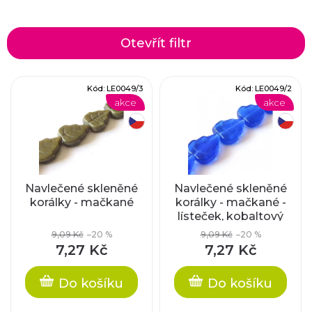
a
z
Otevřít filtr
e
V
Kód:
LE0049/3
Kód:
LE0049/2
n
akce
akce
ý
í
český výrobek
český výrobek
p
p
i
r
Navlečené skleněné
Navlečené skleněné
korálky - mačkané
korálky - mačkané -
s
lísteček, kobaltový
o
p
9,09 Kč
–20 %
9,09 Kč
–20 %
d
7,27 Kč
7,27 Kč
r
u
Do košíku
Do košíku
o