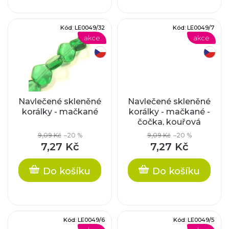
k
d
t
Kód:
LE0049/32
Kód:
LE0049/7
u
akce
akce
ů
k
český výrobek
český výrobek
t
ů
Navlečené skleněné
Navlečené skleněné
korálky - mačkané
korálky - mačkané -
čočka, kouřová
9,09 Kč
–20 %
9,09 Kč
–20 %
7,27 Kč
7,27 Kč
Do košíku
Do košíku
Kód:
LE0049/6
Kód:
LE0049/5