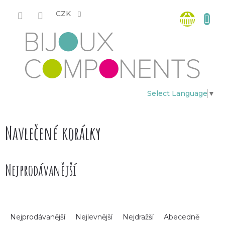
Přejít
Nákup
na
CZK
obsah
košík
Select Language
▼
Navlečené korálky
Nejprodávanější
Ř
Nejprodávanější
Nejlevnější
Nejdražší
Abecedně