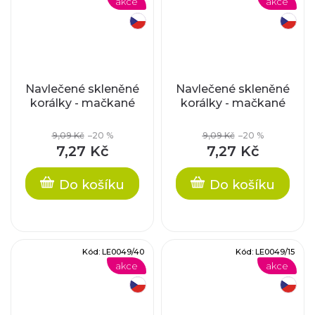
akce
akce
český výrobek
český výrobek
Navlečené skleněné
Navlečené skleněné
korálky - mačkané
korálky - mačkané
9,09 Kč
–20 %
9,09 Kč
–20 %
7,27 Kč
7,27 Kč
Do košíku
Do košíku
Kód:
LE0049/40
Kód:
LE0049/15
akce
akce
český výrobek
český výrobek