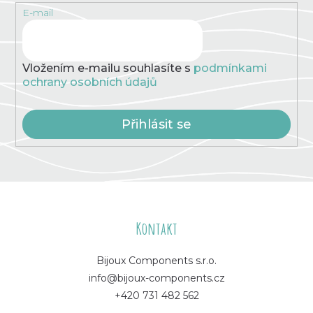
p
E-mail
r
v
k
y
v
Vložením e-mailu souhlasíte s
podmínkami
ý
ochrany osobních údajů
p
i
s
Přihlásit se
u
Z
á
Kontakt
p
Bijoux Components s.r.o.
info@bijoux-components.cz
a
+420 731 482 562