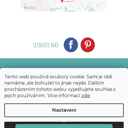
Sledujte nás
Vytvořil Shoptet
Nakódoval eshopGuru
|
Tento web používá soubory cookie. Sami je rádi
nemáme, ale bohužel to jinak nejde. Dalším
Copyright 2026
Bijoux Components - Svět
procházením tohoto webu vyjadřujete souhlas s
korálků
. Všechna práva vyhrazena.
Upravit
jejich používáním.. Více informací
zde
.
nastavení cookies
Nastavení