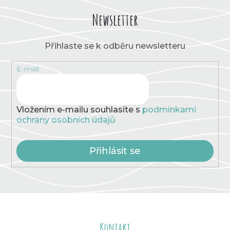
v
a
á
c
Newsletter
n
í
í
p
r
Přihlaste se k odběru newsletteru
v
k
E-mail
y
v
ý
p
Vložením e-mailu souhlasíte s
podmínkami
i
ochrany osobních údajů
s
u
Přihlásit se
Z
á
Kontakt