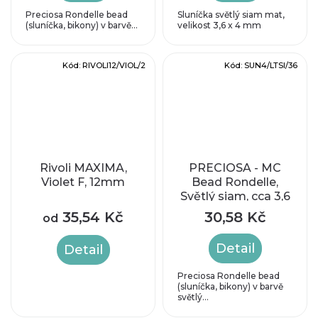
Preciosa Rondelle bead
Sluníčka světlý siam mat,
(sluníčka, bikony) v barvě...
velikost 3,6 x 4 mm
Kód:
RIVOLI12/VIOL/2
Kód:
SUN4/LTSI/36
Rivoli MAXIMA,
PRECIOSA - MC
Violet F, 12mm
Bead Rondelle,
Světlý siam, cca 3,6
x 4,1 mm
35,54 Kč
30,58 Kč
od
Detail
Detail
Preciosa Rondelle bead
(sluníčka, bikony) v barvě
světlý...