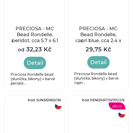
PRECIOSA - MC
PRECIOSA - MC
Bead Rondelle,
Bead Rondelle,
peridot, cca 5,7 x 6,1
capri blue, cca 2,4 x
mm
3 mm
32,23 Kč
29,75 Kč
od
Detail
Detail
Preciosa Rondelle bead
Preciosa Rondelle bead
(sluníčka, bikony) v barvě
(sluníčka, bikony) v barvě
capri...
peridot...
Kód:
SUN3/EMER/36
Kód:
PEND/HRT10/01122/6
akce
český výrobek
český výrobek