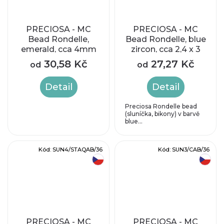
PRECIOSA - MC
PRECIOSA - MC
Bead Rondelle,
Bead Rondelle, blue
emerald, cca 4mm
zircon, cca 2,4 x 3
mm
30,58 Kč
27,27 Kč
od
od
Detail
Detail
Preciosa Rondelle bead
(sluníčka, bikony) v barvě
blue...
Kód:
SUN4/STAQAB/36
Kód:
SUN3/CAB/36
český výrobek
český výrobek
PRECIOSA - MC
PRECIOSA - MC