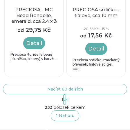
PRECIOSA - MC
PRECIOSA srdíčko -
Bead Rondelle,
fialové, cca 10 mm
emerald, cca 2,4 x 3
mm
29,75 Kč
20,66 Kč
–15 %
od
17,56 Kč
od
Detail
Detail
Preciosa Rondelle bead
(sluníčka, bikony) v barvě...
Preciosa srdíčko, mačkaný
přívěsek, fialové solgel,
cca...
Načíst 60 dalších
S
1
4
t
O
r
233
položek celkem
v
á
l
Nahoru
n
á
k
o
d