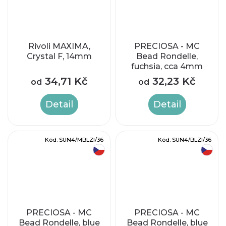
Rivoli MAXIMA,
PRECIOSA - MC
Crystal F, 14mm
Bead Rondelle,
fuchsia, cca 4mm
34,71 Kč
32,23 Kč
od
od
Detail
Detail
Kód:
SUN4/MBLZI/36
Kód:
SUN4/BLZI/36
český výrobek
český výrobek
PRECIOSA - MC
PRECIOSA - MC
Bead Rondelle, blue
Bead Rondelle, blue