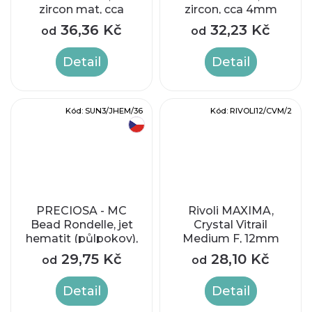
zircon mat, cca
zircon, cca 4mm
4mm
36,36 Kč
32,23 Kč
od
od
Detail
Detail
Kód:
SUN3/JHEM/36
Kód:
RIVOLI12/CVM/2
český výrobek
PRECIOSA - MC
Rivoli MAXIMA,
Bead Rondelle, jet
Crystal Vitrail
hematit (půlpokov),
Medium F, 12mm
cca 2,4 x 3 mm
29,75 Kč
28,10 Kč
od
od
Detail
Detail