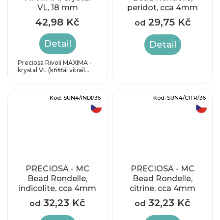
VL, 18 mm
peridot, cca 4mm
42,98 Kč
29,75 Kč
od
Detail
Detail
Preciosa Rivoli MAXIMA -
krystal VL (křišťál vitrail...
Kód:
SUN4/INDI/36
Kód:
SUN4/CITR/36
český výrobek
český výrobek
PRECIOSA - MC
PRECIOSA - MC
Bead Rondelle,
Bead Rondelle,
indicolite, cca 4mm
citrine, cca 4mm
32,23 Kč
32,23 Kč
od
od