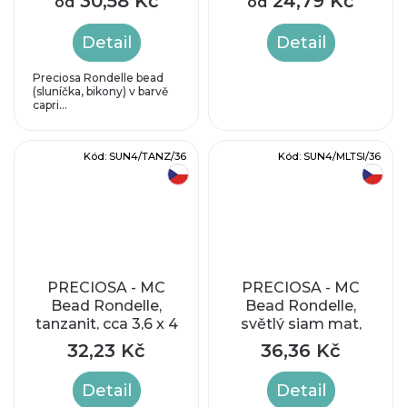
30,58 Kč
24,79 Kč
od
od
Detail
Detail
Preciosa Rondelle bead
(sluníčka, bikony) v barvě
capri...
Kód:
SUN4/TANZ/36
Kód:
SUN4/MLTSI/36
český výrobek
český výrobek
PRECIOSA - MC
PRECIOSA - MC
Bead Rondelle,
Bead Rondelle,
tanzanit, cca 3,6 x 4
světlý siam mat,
mm
cca 4mm
32,23 Kč
36,36 Kč
Detail
Detail