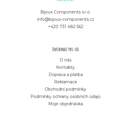
p
Bijoux Components s.r.o.
info@bijoux-components.cz
a
+420 731 482 562
t
í
Informace pro vás
O nás
Kontakty
Doprava a platba
Reklamace
Obchodní podmínky
Podmínky ochrany osobních údajů
Moje objednávka