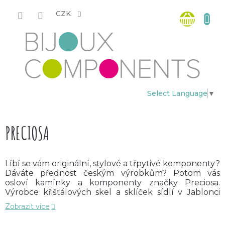
Přejít
Nákup
na
CZK
obsah
košík
Select Language
▼
PRECIOSA
Líbí se vám originální, stylové a třpytivé komponenty?
Dáváte přednost českým výrobkům? Potom vás
osloví kamínky a komponenty značky Preciosa.
Výrobce křišťálových skel a sklíček sídlí v Jablonci
nad Nisou. Historie blyštivého skla v severních
Zobrazit více
Čechách sahá už do 16.století. V 19.století se
Jablonecko stalo světovým centrem bižuterního