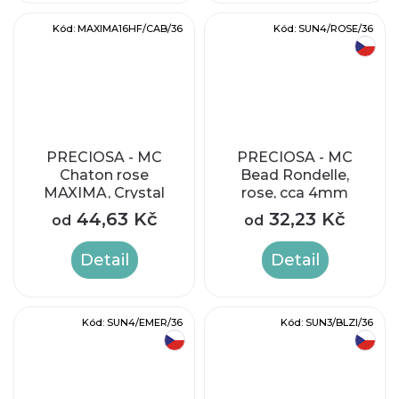
Kód:
MAXIMA16HF/CAB/36
Kód:
SUN4/ROSE/36
český výrobek
PRECIOSA - MC
PRECIOSA - MC
Chaton rose
Bead Rondelle,
MAXIMA, Crystal
rose, cca 4mm
AB Hotfix, SS16 (cca
44,63 Kč
32,23 Kč
od
od
3,8-4mm)
Detail
Detail
Kód:
SUN4/EMER/36
Kód:
SUN3/BLZI/36
český výrobek
český výrobek