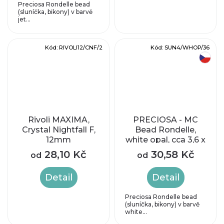
Preciosa Rondelle bead
(sluníčka, bikony) v barvě
jet...
Kód:
RIVOLI12/CNF/2
Kód:
SUN4/WHOP/36
český výrobek
Rivoli MAXIMA,
PRECIOSA - MC
Crystal Nightfall F,
Bead Rondelle,
12mm
white opal, cca 3,6 x
4 mm
28,10 Kč
30,58 Kč
od
od
Detail
Detail
Preciosa Rondelle bead
(sluníčka, bikony) v barvě
white...