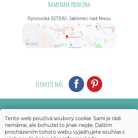
Kamenná prodejna
Rýnovická 3273/61, Jablonec nad Nisou
Sledujte nás
Vytvořil Shoptet
Nakódoval eshopGuru
|
Tento web používá soubory cookie. Sami je rádi
nemáme, ale bohužel to jinak nejde. Dalším
Copyright 2026
Bijoux Components - Svět
procházením tohoto webu vyjadřujete souhlas s
korálků
. Všechna práva vyhrazena.
Upravit