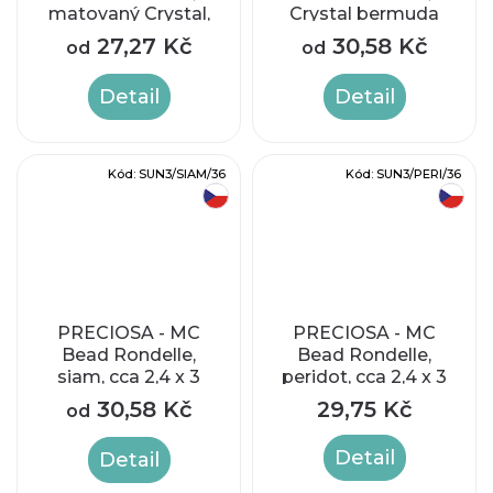
matovaný Crystal,
Crystal bermuda
cca 4mm
blue, cca 4mm
27,27 Kč
30,58 Kč
od
od
Detail
Detail
Kód:
SUN3/SIAM/36
Kód:
SUN3/PERI/36
český výrobek
český výrobek
PRECIOSA - MC
PRECIOSA - MC
Bead Rondelle,
Bead Rondelle,
siam, cca 2,4 x 3
peridot, cca 2,4 x 3
mm
mm
30,58 Kč
29,75 Kč
od
Detail
Detail