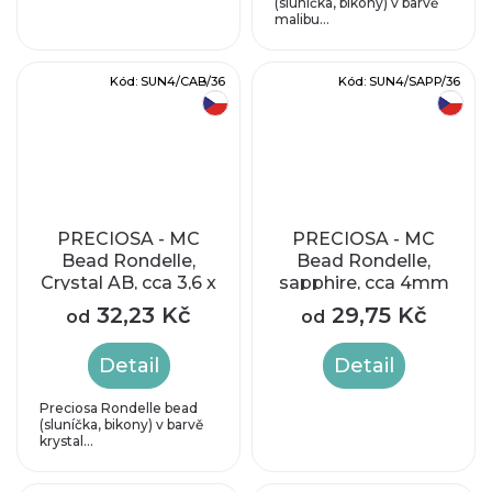
(sluníčka, bikony) v barvě
malibu...
Kód:
SUN4/CAB/36
Kód:
SUN4/SAPP/36
český výrobek
český výrobek
PRECIOSA - MC
PRECIOSA - MC
Bead Rondelle,
Bead Rondelle,
Crystal AB, cca 3,6 x
sapphire, cca 4mm
4,1 mm
32,23 Kč
29,75 Kč
od
od
Detail
Detail
Preciosa Rondelle bead
(sluníčka, bikony) v barvě
krystal...