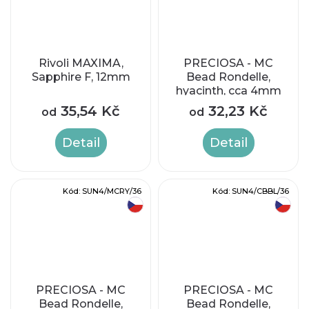
Rivoli MAXIMA,
PRECIOSA - MC
Sapphire F, 12mm
Bead Rondelle,
hyacinth, cca 4mm
35,54 Kč
32,23 Kč
od
od
Detail
Detail
Kód:
SUN4/MCRY/36
Kód:
SUN4/CBBL/36
český výrobek
český výrobek
PRECIOSA - MC
PRECIOSA - MC
Bead Rondelle,
Bead Rondelle,