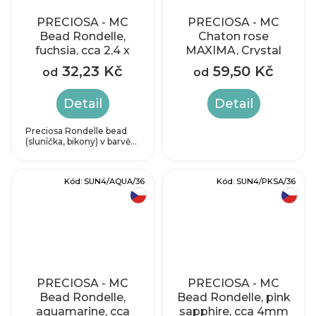
PRECIOSA - MC
PRECIOSA - MC
Bead Rondelle,
Chaton rose
fuchsia, cca 2,4 x
MAXIMA, Crystal
3mm
AB Hotfix, SS20
32,23 Kč
59,50 Kč
od
od
(cca 4,6-4,8mm)
Detail
Detail
Preciosa Rondelle bead
(sluníčka, bikony) v barvě...
Kód:
SUN4/AQUA/36
Kód:
SUN4/PKSA/36
český výrobek
český výrobek
PRECIOSA - MC
PRECIOSA - MC
Bead Rondelle,
Bead Rondelle, pink
aquamarine, cca
sapphire, cca 4mm