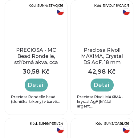
Kód:
SUN4/STAQ/36
Kód:
RIVOLI18/CAG/1
český výrobek
český výrobek
PRECIOSA - MC
Preciosa Rivoli
Bead Rondelle,
MAXIMA, Crystal
stříbrná akva, cca
DS AgF, 18 mm
3,6 x 4,1 mm
30,58 Kč
42,98 Kč
Detail
Detail
Preciosa Rondelle bead
Preciosa Rivoli MAXIMA -
(sluníčka, bikony) v barvě...
krystal AgF (křišťál
argent...
Kód:
SUN6/PERI/24
Kód:
SUN3/CABL/36
český výrobek
český výrobek