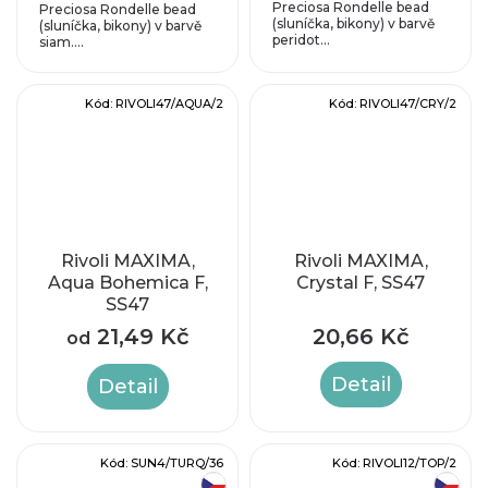
Preciosa Rondelle bead
Preciosa Rondelle bead
(sluníčka, bikony) v barvě
(sluníčka, bikony) v barvě
peridot...
siam....
Kód:
RIVOLI47/AQUA/2
Kód:
RIVOLI47/CRY/2
Rivoli MAXIMA,
Rivoli MAXIMA,
Aqua Bohemica F,
Crystal F, SS47
SS47
21,49 Kč
20,66 Kč
od
Detail
Detail
Kód:
SUN4/TURQ/36
Kód:
RIVOLI12/TOP/2
český výrobek
český výrobek