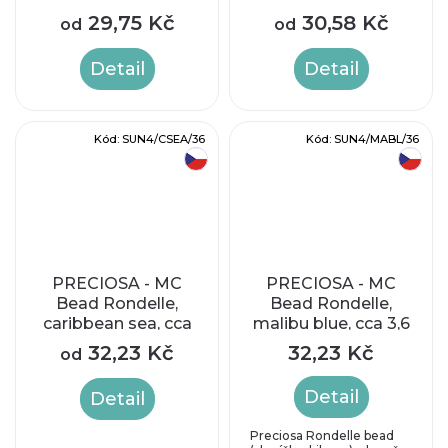
4mm
29,75 Kč
30,58 Kč
od
od
Detail
Detail
Kód:
SUN4/CSEA/36
Kód:
SUN4/MABL/36
český výrobek
český výrobek
PRECIOSA - MC
PRECIOSA - MC
Bead Rondelle,
Bead Rondelle,
caribbean sea, cca
malibu blue, cca 3,6
4mm
x 4,1 mm
32,23 Kč
32,23 Kč
od
Detail
Detail
Preciosa Rondelle bead