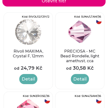
Otevřít filtr
e
V
Kód:
RIVOLI12/CRY/2
Kód:
SUN4/LTAM/36
n
český výrobek
ý
í
p
p
i
r
Rivoli MAXIMA,
PRECIOSA - MC
Crystal F, 12mm
Bead Rondelle, light
s
amethyst, cca
o
4mm
p
24,79 Kč
30,58 Kč
od
od
d
r
Detail
Detail
u
o
k
Kód:
SUN3/ROSE/36
Kód:
SUN4/SIAM/36
d
český výrobek
český výrobek
t