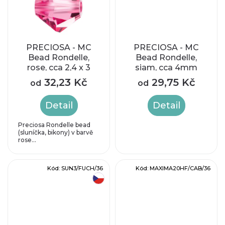
u
ů
k
t
PRECIOSA - MC
PRECIOSA - MC
Bead Rondelle,
Bead Rondelle,
rose, cca 2,4 x 3
siam, cca 4mm
ů
mm
32,23 Kč
29,75 Kč
od
od
Detail
Detail
Preciosa Rondelle bead
(sluníčka, bikony) v barvě
rose...
Kód:
SUN3/FUCH/36
Kód:
MAXIMA20HF/CAB/36
český výrobek