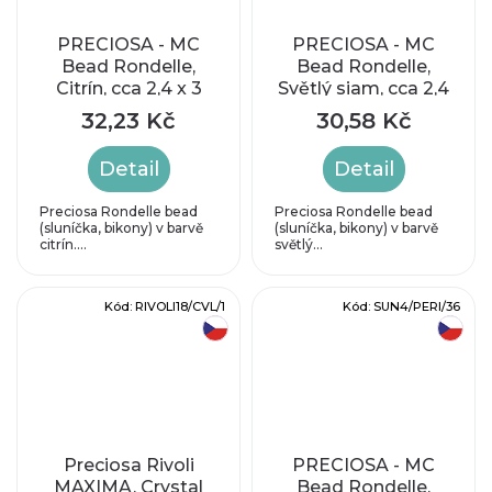
PRECIOSA - MC
PRECIOSA - MC
Bead Rondelle,
Bead Rondelle,
Citrín, cca 2,4 x 3
Světlý siam, cca 2,4
mm
x 3 mm
32,23 Kč
30,58 Kč
Detail
Detail
Preciosa Rondelle bead
Preciosa Rondelle bead
(sluníčka, bikony) v barvě
(sluníčka, bikony) v barvě
citrín....
světlý...
Kód:
RIVOLI18/CVL/1
Kód:
SUN4/PERI/36
český výrobek
český výrobek
Preciosa Rivoli
PRECIOSA - MC
MAXIMA, Crystal
Bead Rondelle,