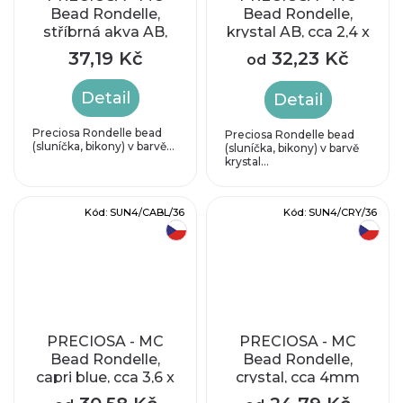
Bead Rondelle,
Bead Rondelle,
stříbrná akva AB,
krystal AB, cca 2,4 x
cca 3,6 x 4,1 mm
3,1 mm
37,19 Kč
32,23 Kč
od
Detail
Detail
Preciosa Rondelle bead
Preciosa Rondelle bead
(sluníčka, bikony) v barvě...
(sluníčka, bikony) v barvě
krystal...
Kód:
SUN4/CABL/36
Kód:
SUN4/CRY/36
český výrobek
český výrobek
PRECIOSA - MC
PRECIOSA - MC
Bead Rondelle,
Bead Rondelle,
capri blue, cca 3,6 x
crystal, cca 4mm
4 mm