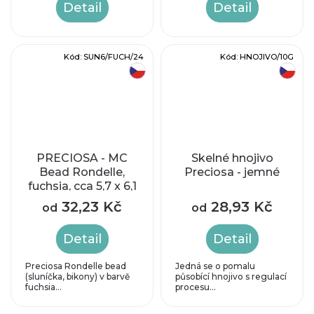
Detail
Detail
Kód:
SUN6/FUCH/24
Kód:
HNOJIVO/10G
český výrobek
český výrobek
PRECIOSA - MC
Skelné hnojivo
Bead Rondelle,
Preciosa - jemné
fuchsia, cca 5,7 x 6,1
mm
32,23 Kč
28,93 Kč
od
od
Detail
Detail
Preciosa Rondelle bead
Jedná se o pomalu
(sluníčka, bikony) v barvě
působící hnojivo s regulací
fuchsia...
procesu...