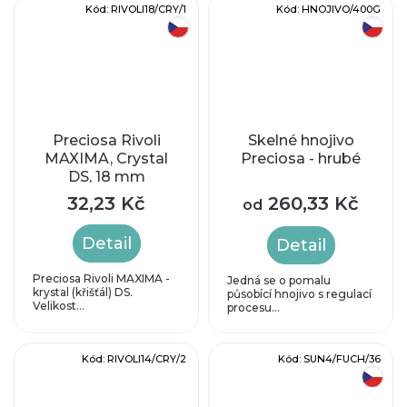
Kód:
RIVOLI18/CRY/1
Kód:
HNOJIVO/400G
český výrobek
český výrobek
Preciosa Rivoli
Skelné hnojivo
MAXIMA, Crystal
Preciosa - hrubé
DS, 18 mm
32,23 Kč
260,33 Kč
od
Detail
Detail
Preciosa Rivoli MAXIMA -
Jedná se o pomalu
krystal (křišťál) DS.
působící hnojivo s regulací
Velikost...
procesu...
Kód:
RIVOLI14/CRY/2
Kód:
SUN4/FUCH/36
český výrobek