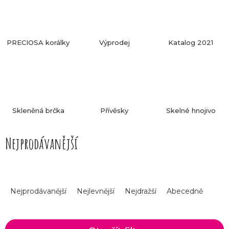
rozšiřujeme.
Už víte, co si z českých komponentů Preciosa
vytvoříte?
PRECIOSA korálky
Výprodej
Katalog 2021
Skleněná brčka
Přívěsky
Skelné hnojivo
Nejprodávanější
Ř
Nejprodávanější
Nejlevnější
Nejdražší
Abecedně
a
z