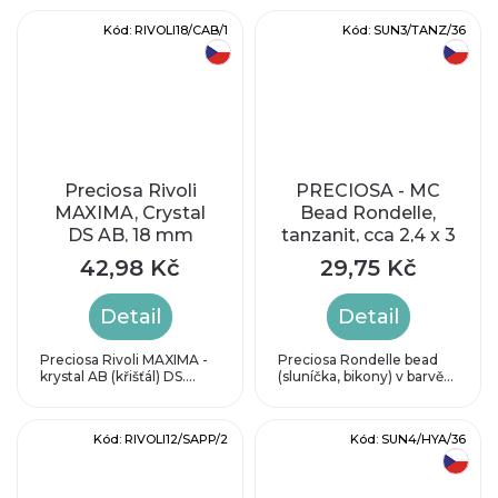
Kód:
RIVOLI18/CAB/1
Kód:
SUN3/TANZ/36
český výrobek
český výrobek
Preciosa Rivoli
PRECIOSA - MC
MAXIMA, Crystal
Bead Rondelle,
DS AB, 18 mm
tanzanit, cca 2,4 x 3
mm
42,98 Kč
29,75 Kč
Detail
Detail
Preciosa Rivoli MAXIMA -
Preciosa Rondelle bead
krystal AB (křišťál) DS....
(sluníčka, bikony) v barvě...
Kód:
RIVOLI12/SAPP/2
Kód:
SUN4/HYA/36
český výrobek