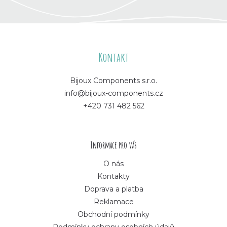
Z
á
Kontakt
p
Bijoux Components s.r.o.
info@bijoux-components.cz
a
+420 731 482 562
t
í
Informace pro vás
O nás
Kontakty
Doprava a platba
Reklamace
Obchodní podmínky
Podmínky ochrany osobních údajů