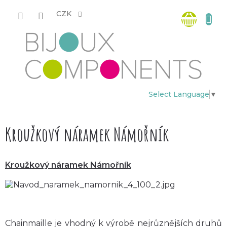
Přejít
Nákup
na
CZK
obsah
košík
Select Language
▼
Kroužkový náramek Námořník
Kroužkový náramek Námořník
Chainmaille je vhodný k výrobě nejrůznějších druhů