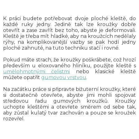
K práci budete potřebovat dvoje ploché kleště, do
každé ruky jedny. Jedině tak lze kroužky dobře
otevřít a zase zavřít bez toho, abyste je deformovali.
Kleště je třeba mít hladké, aby na kroužcích nedělaly
rýhy, na komplikovanější vazby se pak hodí jedny
ploché zahnuté, na tuto techniku stačí i rovné.
Pokud máte strach, že kroužky poškrábete, což hrozí
především u eloxovaného hliníku, použijte kleště s
umělohmotnými čelistmi
nebo klasické kleště
můžete opatřit
gumovou vrstvou
.
Na začátku práce si připravte bižuterní kroužky, které
si dostatečně otevřete, abyste jimi mohli spojovat
středovou řadu gumových kroužků. Kroužky
uchopte kleštěmi a otevřete směrem od sebe tak,
aby zůstal kulatý tvar zachován a pouze se kroužek
rozevřel.