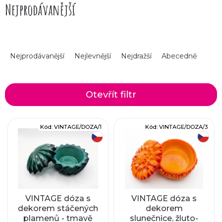
Nejprodávanější
Objevte rozmanitost motivů od florálních dekorů až
po geometrické plastické vzory. Tyto dvoudílné dózy
s víčkem jsou dokonalou ukázkou toho, že tradiční
řemeslo neztrácí na kráse ani po staletích – jsou plně
funkční, neobyčejně dekorativní a každý kus je díky
Ř
ruční práci neopakovatelným originálem.
Nejprodávanější
Nejlevnější
Nejdražší
Abecedně
a
z
Otevřít filtr
e
V
Kód:
VINTAGE/DOZA/1
Kód:
VINTAGE/DOZA/3
n
český výrobek
český výrobek
ý
í
p
p
i
r
VINTAGE dóza s
VINTAGE dóza s
dekorem stáčených
dekorem
s
plamenů - tmavě
slunečnice, žluto-