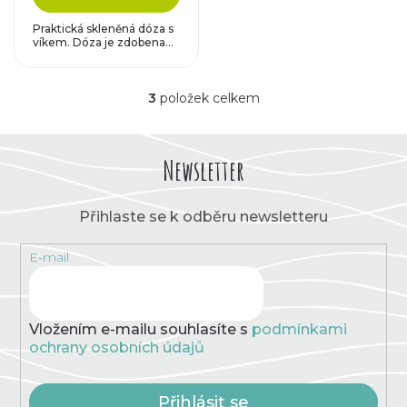
Praktická skleněná dóza s
víkem. Dóza je zdobena...
3
položek celkem
O
v
l
á
Newsletter
d
a
c
Přihlaste se k odběru newsletteru
í
p
E-mail
r
v
k
y
v
Vložením e-mailu souhlasíte s
podmínkami
ý
ochrany osobních údajů
p
i
s
Přihlásit se