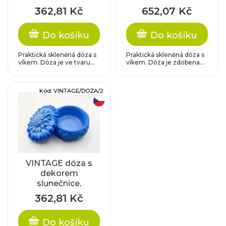
o
zelená (jadeitové
oranžová,
p
362,81 Kč
652,07 Kč
sklo)
limitovaná edice
d
r
Do košíku
Do košíku
u
o
Praktická skleněná dóza s
Praktická skleněná dóza s
k
víkem. Dóza je ve tvaru...
víkem. Dóza je zdobena...
d
t
Kód:
VINTAGE/DOZA/2
u
český výrobek
ů
k
t
VINTAGE dóza s
ů
dekorem
slunečnice,
matovaná modrá
362,81 Kč
Do košíku