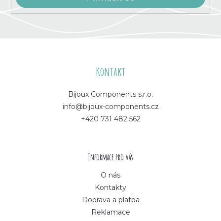
u
Z
á
Kontakt
p
Bijoux Components s.r.o.
info@bijoux-components.cz
a
+420 731 482 562
t
í
Informace pro vás
O nás
Kontakty
Doprava a platba
Reklamace