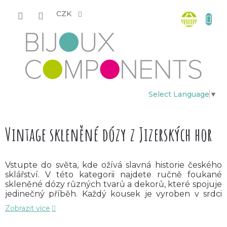
Přejít
Nákup
na
CZK
obsah
košík
Select Language
▼
Vintage skleněné dózy z Jizerských hor
Vstupte do světa, kde ožívá slavná historie českého
sklářství. V této kategorii najdete ručně foukané
skleněné dózy různých tvarů a dekorů, které spojuje
jedinečný příběh. Každý kousek je vyroben v srdci
Jizerských hor za použití původních litinových forem
Zobrazit více
starých více než sto let.