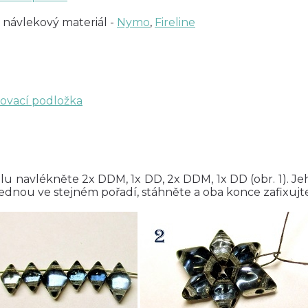
 návlekový materiál -
Nymo
,
Fireline
kovací podložka
lu navlékněte 2x DDM, 1x DD, 2x DDM, 1x DD (obr. 1). J
jednou ve stejném pořadí, stáhněte a oba konce zafixujte 