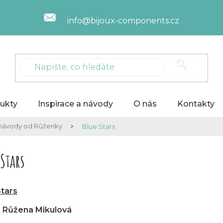
info@bijoux-components.cz
ukty
Inspirace a návody
O nás
Kontakty
návody od Růženky
Blue Stars
Stars
Stars
: Růžena Mikulová