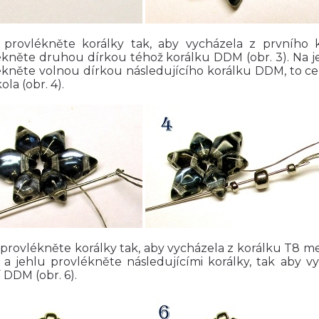
 provlékněte korálky tak, aby vycházela z prvníh
kněte druhou dírkou téhož korálku DDM (obr. 3). Na jeh
ékněte volnou dírkou následujícího korálku DDM, to c
ola (obr. 4).
 provlékněte korálky tak, aby vycházela z korálku T8 m
5 a jehlu provlékněte následujícími korálky, tak aby v
í DDM (obr. 6).