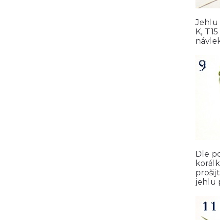
Jehlu 
K, T15
návlek
Dle p
korál
prošij
jehlu 