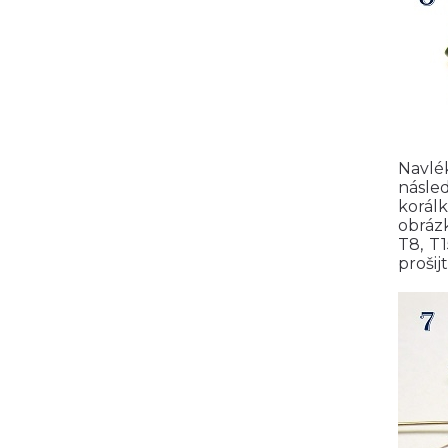
Navlék
násled
korál
obrázk
T8, T
prošijt