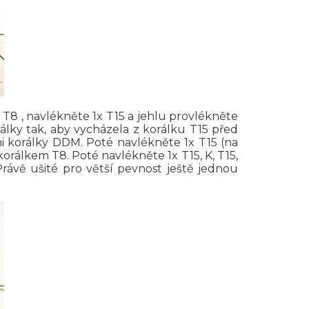
T8 , navlékněte 1x T15 a jehlu provlékněte
orálky tak, aby vycházela z korálku T15 před
i korálky DDM. Poté navlékněte 1x T15 (na
rálkem T8. Poté navlékněte 1x T15, K, T15,
rávě ušité pro větší pevnost ještě jednou