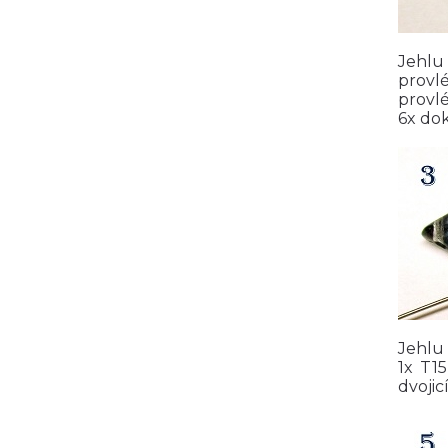
Jehlu
provlé
provl
6x dok
Jehlu
1x T1
dvojic