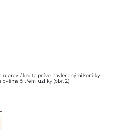
ehlu provlékněte právě navlečenými korálky
dvěma či třemi uzlíky (obr. 2).