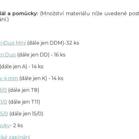
iál a pomůcky:
(Množství materiálu níže uvedené post
ní.)
nDuo Mini
(dále jen DDM)-32 ks
on Duo
(dále jen DD) - 16 ks
(dále jen A) - 14 ks
ky 4 mm
(dále jen K) - 14 ks
8/0
(dále jen T8)
1/0
(dále jen T11)
15/0
(dále jen 15/0)
ůvky
- 2 ks
cké zapínání