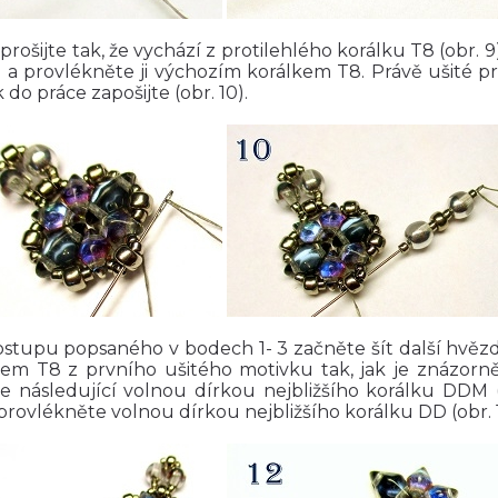
prošijte tak, že vychází z protilehlého korálku T8 (obr. 9)
 a provlékněte ji výchozím korálkem T8. Právě ušité pr
 do práce zapošijte (obr. 10).
ostupu popsaného v bodech 1- 3 začněte šít další hvězd
kem T8 z prvního ušitého motivku tak, jak je znázorn
te následující volnou dírkou nejbližšího korálku DDM (o
provlékněte volnou dírkou nejbližšího korálku DD (obr. 1