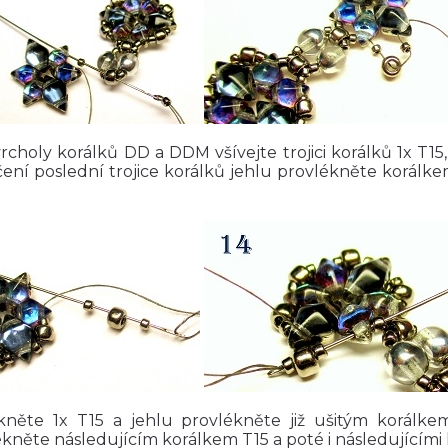
rcholy korálků DD a DDM všívejte trojici korálků 1x T15, 
čení poslední trojice korálků jehlu provlékněte korálk
kněte 1x T15 a jehlu provlékněte již ušitým korálkem
kněte následujícím korálkem T15 a poté i následujícími 