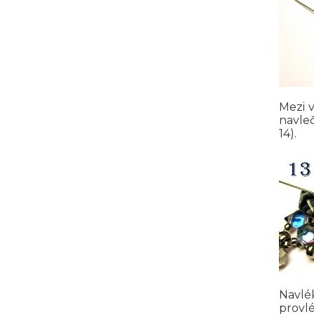
Mezi v
navle
14).
Navlé
provlé