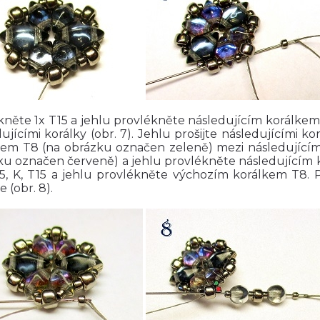
něte 1x T15 a jehlu provlékněte následujícím korálkem 
ujícími korálky (obr. 7). Jehlu prošijte následujícími k
kem T8 (na obrázku označen zeleně) mezi následujícím
u označen červeně) a jehlu provlékněte následujícím ko
15, K, T15 a jehlu provlékněte výchozím korálkem T8. P
e (obr. 8).