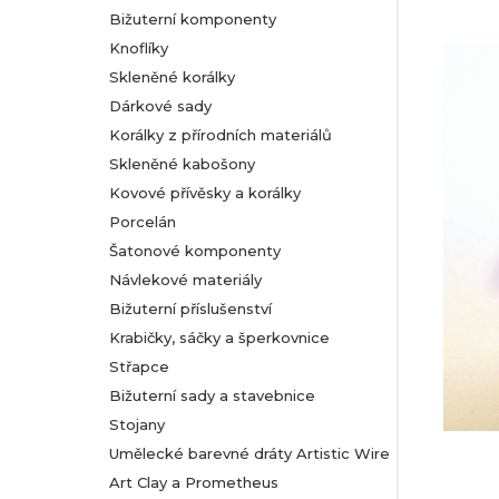
Bižuterní komponenty
r
Knoflíky
Skleněné korálky
a
Dárkové sady
n
Korálky z přírodních materiálů
Skleněné kabošony
n
Kovové přívěsky a korálky
Porcelán
í
Šatonové komponenty
Návlekové materiály
p
Bižuterní příslušenství
a
Krabičky, sáčky a šperkovnice
Střapce
n
Bižuterní sady a stavebnice
Stojany
e
Umělecké barevné dráty Artistic Wire
l
Art Clay a Prometheus