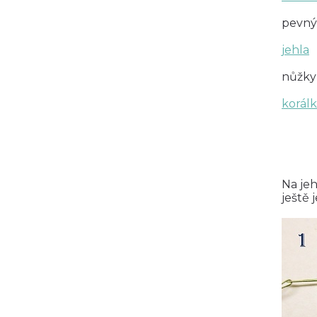
pevný
jehla
nůžky
korál
Na jeh
ještě 