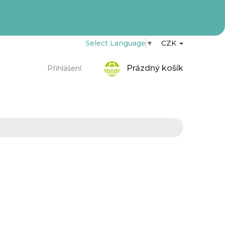
Select Language
▼
CZK
Nákupní
Prázdný košík
Přihlášení
košík