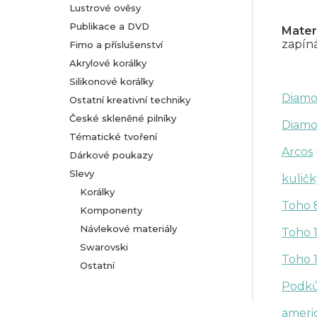
Lustrové ověsy
Publikace a DVD
Mater
zapíná
Fimo a příslušenství
Akrylové korálky
Silikonové korálky
Diamo
Ostatní kreativní techniky
České skleněné pilníky
Diam
Tématické tvoření
Arcos
Dárkové poukazy
Slevy
kulič
Korálky
Toho 
Komponenty
Návlekové materiály
Toho 1
Swarovski
Toho 
Ostatní
Podk
ameri