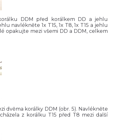
o korálku DDM před korálkem DD a jehlu
lu navlékněte 1x T15, 1x T8, 1x T15 a jehlu
elé opakujte mezi všemi DD a DDM, celkem
ezi dvěma korálky DDM (obr. 5). Navlékněte
ycházela z korálku T15 před T8 mezi další