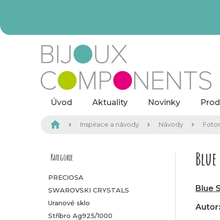
Přejít
na
obsah
Úvod
Aktuality
Novinky
Prod
Domů
Inspirace a návody
Návody
Foto
P
Blue 
Kategorie
Přeskočit
kategorie
o
PRECIOSA
Blue 
SWAROVSKI CRYSTALS
s
Uranové sklo
Autor
t
Stříbro Ag925/1000