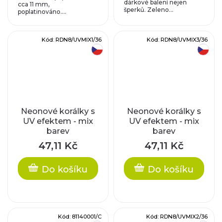
dárkové balení nejen
cca 11 mm,
šperků. Zeleno...
poplatinováno....
Kód:
RDN8/UVMIX1/36
Kód:
RDN8/UVMIX3/36
český výrobek
český výrobek
Neonové korálky s
Neonové korálky s
UV efektem - mix
UV efektem - mix
barev
barev
47,11 Kč
47,11 Kč
Do košíku
Do košíku
Kód:
81140001/C
Kód:
RDN8/UVMIX2/36