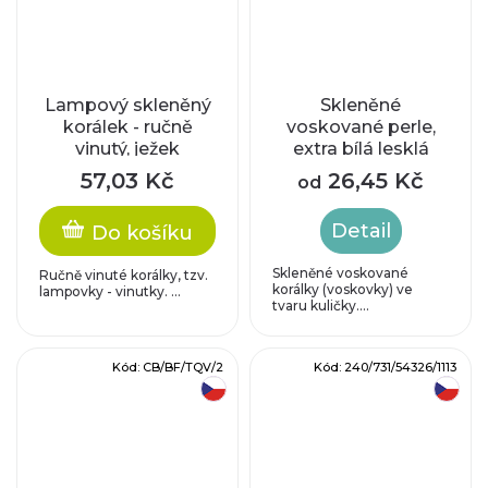
Lampový skleněný
Skleněné
korálek - ručně
voskované perle,
vinutý, ježek
extra bílá lesklá
57,03 Kč
26,45 Kč
od
Detail
Do košíku
Skleněné voskované
Ručně vinuté korálky, tzv.
korálky (voskovky) ve
lampovky - vinutky. ...
tvaru kuličky....
Kód:
CB/BF/TQV/2
Kód:
240/731/54326/1113
český výrobek
český výrobek