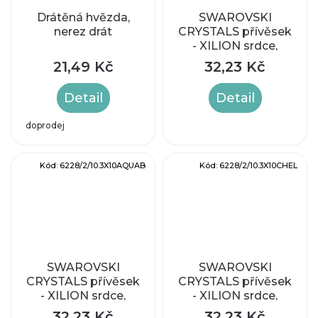
Drátěná hvězda,
SWAROVSKI
nerez drát
CRYSTALS přívěsek
- XILION srdce,
crystal helio,
21,49 Kč
32,23 Kč
14,4x14mm
Detail
Detail
doprodej
Kód:
6228/2/10.3X10AQUAB
Kód:
6228/2/10.3X10CHEL
SWAROVSKI
SWAROVSKI
CRYSTALS přívěsek
CRYSTALS přívěsek
- XILION srdce,
- XILION srdce,
aquamarine AB,
crystal helio,
32,23 Kč
32,23 Kč