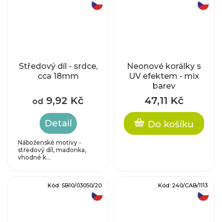
český výrobek
český výrobek
Středový díl - srdce,
Neonové korálky s
cca 18mm
UV efektem - mix
barev
9,92 Kč
47,11 Kč
od
Detail
Do košíku
Náboženské motivy -
středový díl, madonka,
vhodné k...
Kód:
SB10/03050/20
Kód:
240/CAB/1113
český výrobek
český výrobek