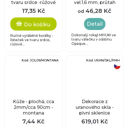
tvaru srdce -růžové
vel.1,6 mm, průtah
0,8 mm
17,35 Kč
46,28 Kč
od
Detail
Do košíku
Dokonalý rokajl MIYUKI ve
Ručně vyráběné korálky -
tvaru válečku v odstínu
lísteček ve tvaru srdce,
Opaque...
růžové...
Kód:
JCIL09/MONTANA
Kód:
URAN/SKL/PMH
český výrobek
Kůže - plochá, cca
Dekorace z
2mm/cca 90cm -
uranového skla -
montana
pivní sklenice
(kraklovaná) - s
7,44 Kč
619,01 Kč
ledovým efektem