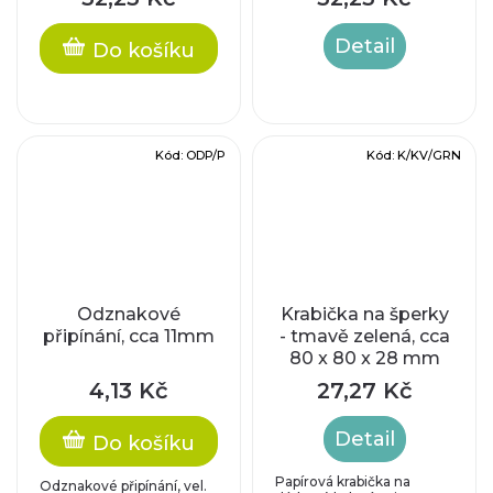
10,3x10mm
10,3x10mm
Detail
Do košíku
Kód:
ODP/P
Kód:
K/KV/GRN
Odznakové
Krabička na šperky
připínání, cca 11mm
- tmavě zelená, cca
80 x 80 x 28 mm
4,13 Kč
27,27 Kč
Detail
Do košíku
Papírová krabička na
Odznakové připínání, vel.