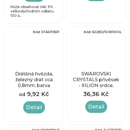
Může obsahovat nikl. Při
velkoobchodním odběru
100 a...
Kód:
STAR/105/P
Kód:
6228/2/10.3X10CVL
Drátěná hvězda,
SWAROVSKI
železný drát cca
CRYSTALS přívěsek
0,8mm, barva
- XILION srdce,
platina
crystal vitrail light,
9,92 Kč
36,36 Kč
od
10,3x10mm
Detail
Detail