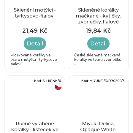
Sklenění motýlci -
Skleněné korálky
tyrkysovo-fialoví
mačkané - kytičky,
zvonečky, fialové
21,49 Kč
19,84 Kč
Detail
Detail
Ploškované korálky ve
České skleněné mačkané
tvaru motýlka - tyrkysovo-
korálky ve tvaru zvonečku
fialoví....
-...
Kód:
SLH/PNK/6
Kód:
MIYUKI11/D/DB0200/5
český výrobek
Ručně vyráběné
Miyuki Delica,
korálky - lísteček ve
Opaque White,