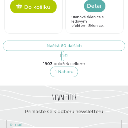
Detail
Do košíku
Uranová sklenice s
ledovým
efektem. Sklenice...
Načíst 60 dalších
S
1
32
t
O
r
1903
položek celkem
v
á
l
Nahoru
n
á
k
o
d
v
a
á
c
Newsletter
n
í
í
p
r
Přihlaste se k odběru newsletteru
v
k
E-mail
y