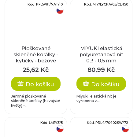
Kód:
PFLWR1/NAT/10
Kód:
MIY/LYCRA/05/CLR50
český výrobek
Ploškované
MIYUKI elastická
skleněné korálky -
polyuretanová nit
kytičky - béžové
0,3 - 0,5 mm
25,62 Kč
80,99 Kč
Do košíku
Do košíku
Jemné ploškované
Miyuki elastická nit je
skleněné korálky (havajské
vyrobena z...
květy) -...
Kód:
LMP/Z/5
Kód:
PRL4/70402SW/72
český výrobek
český výrobek