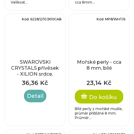
Velikost...
cca 8mm...
Kód:
6228/2/10.3X10CAB
Kód:
MP8/WHT/6
SWAROVSKI
Mořské perly - cca
CRYSTALS přívěsek
8 mm, bílé
- XILION srdce,
crystal AB,
36,36 Kč
23,14 Kč
10,3x10mm
Detail
Do košíku
Bílé perly z mořské mušle,
průměr přibližně 8 mm.
Průměr...