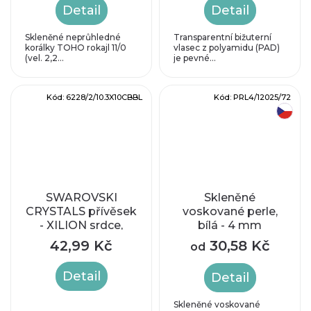
Detail
Detail
Skleněné neprůhledné
Transparentní bižuterní
korálky TOHO rokajl 11/0
vlasec z polyamidu (PAD)
(vel. 2,2...
je pevné...
Kód:
6228/2/10.3X10CBBL
Kód:
PRL4/12025/72
český výrobek
SWAROVSKI
Skleněné
CRYSTALS přívěsek
voskované perle,
- XILION srdce,
bílá - 4 mm
crystal bermuda
42,99 Kč
30,58 Kč
od
blue, 10,3x10mm
Detail
Detail
Skleněné voskované