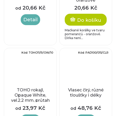
oranžové
20,66 Kč
20,66 Kč
od
Detail
Do košíku
Mačkané korálky ve tvaru
pomerančů - oranžové.
Dírka není...
Kód:
TOHO11/R/OW/10
Kód:
PAD100/015/CLR
TOHO rokajl,
Vlasec čirý, různé
Opaque White,
tloušťky i délky
vel.2,2 mm, průtah
0,8 mm
23,97 Kč
48,76 Kč
od
od