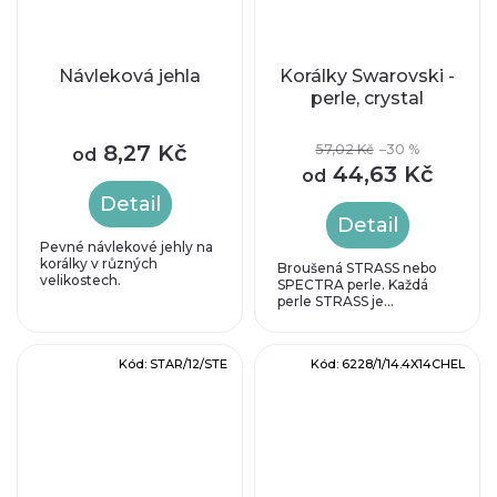
Návleková jehla
Korálky Swarovski -
perle, crystal
8,27 Kč
57,02 Kč
–30 %
od
44,63 Kč
od
Detail
Detail
Pevné návlekové jehly na
korálky v různých
Broušená STRASS nebo
velikostech.
SPECTRA perle. Každá
perle STRASS je...
Kód:
STAR/12/STE
Kód:
6228/1/14.4X14CHEL