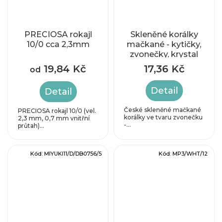
PRECIOSA rokajl
Skleněné korálky
10/0 cca 2,3mm
mačkané - kytičky,
zvonečky, krystal
AB
19,84 Kč
17,36 Kč
od
Detail
Detail
České skleněné mačkané
PRECIOSA rokajl 10/0 (vel.
korálky ve tvaru zvonečku
2,3 mm, 0,7 mm vnitřní
-...
průtah)...
Kód:
MIYUKI11/D/DB0756/5
Kód:
MP3/WHT/12