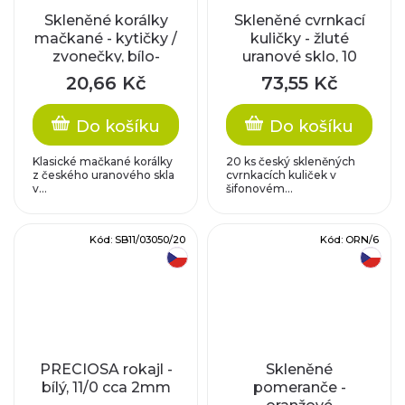
Skleněné korálky
Skleněné cvrnkací
mačkané - kytičky /
kuličky - žluté
zvonečky, bílo-
uranové sklo, 10
růžové
mm, 20 ks
20,66 Kč
73,55 Kč
Do košíku
Do košíku
Klasické mačkané korálky
20 ks český skleněných
z českého uranového skla
cvrnkacích kuliček v
v...
šifonovém...
Kód:
SB11/03050/20
Kód:
ORN/6
český výrobek
český výrobek
PRECIOSA rokajl -
Skleněné
bílý, 11/0 cca 2mm
pomeranče -