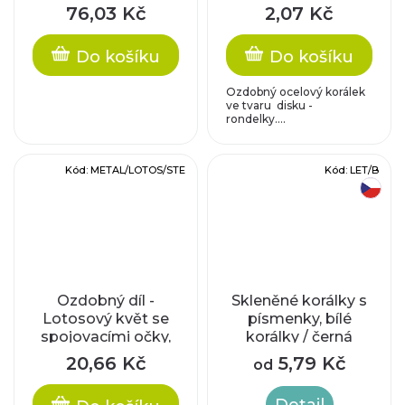
mm, průměr dírky
76,03 Kč
2,07 Kč
cca 1,2 mm
Do košíku
Do košíku
Ozdobný ocelový korálek
ve tvaru disku -
rondelky....
Kód:
METAL/LOTOS/STE
Kód:
LET/B
český výrobek
Ozdobný díl -
Skleněné korálky s
Lotosový květ se
písmenky, bílé
spojovacími očky,
korálky / černá
cca 18 x 23 x 1 mm
písmenka
20,66 Kč
5,79 Kč
od
Detail