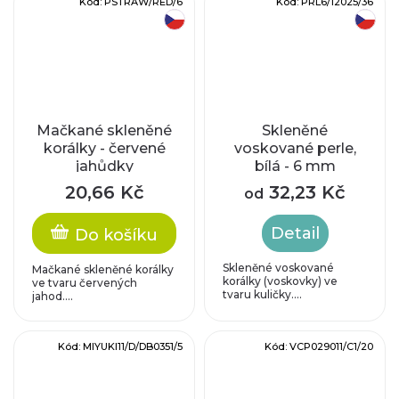
Kód:
PSTRAW/RED/6
Kód:
PRL6/12025/36
český výrobek
český výrobek
Mačkané skleněné
Skleněné
korálky - červené
voskované perle,
jahůdky
bílá - 6 mm
20,66 Kč
32,23 Kč
od
Detail
Do košíku
Skleněné voskované
Mačkané skleněné korálky
korálky (voskovky) ve
ve tvaru červených
tvaru kuličky....
jahod....
Kód:
MIYUKI11/D/DB0351/5
Kód:
VCP029011/C1/20