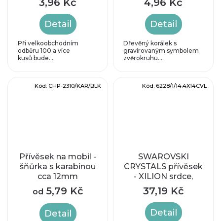
3,96 Kč
4,96 Kč
Detail
Detail
Při velkoobchodním
Dřevěný korálek s
odběru 100 a více
gravírovaným symbolem
kusů bude...
zvěrokruhu....
Kód:
CHP-2310/KAR/BLK
Kód:
6228/1/14.4X14CVL
Přívěsek na mobil -
SWAROVSKI
šňůrka s karabinou
CRYSTALS přívěsek
cca 12mm
- XILION srdce,
crystal vitrail light,
5,79 Kč
37,19 Kč
od
14,4x14mm
Detail
Detail