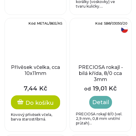
korálky (voskovky) ve
tvaru kuličky....
Kód:
METAL/BEE/AS
Kód:
SB8/03050/20
český výrobek
Přívěsek včelka, cca
PRECIOSA rokajl -
10x11mm
bílá křída, 8/0 cca
3mm
7,44 Kč
19,01 Kč
od
Detail
Do košíku
PRECIOSA rokajl 8/0 (vel.
Kovový přívěsek včela,
2,9 mm, 0,8 mm vnitřní
barva starostříbrná.
průtah)...