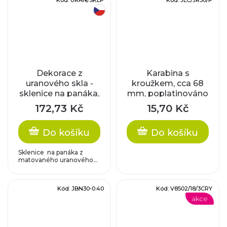
Kód:
URAN/SKLP
Kód:
JLC/JR30/P
český výrobek
Dekorace z
Karabina s
uranového skla -
kroužkem, cca 68
sklenice na panáka,
mm, poplatinováno
matované sklo
172,73 Kč
15,70 Kč
Do košíku
Do košíku
Sklenice na panáka z
matovaného uranového...
Kód:
JBN30-0.40
Kód:
V8502/18/3CRY
akce