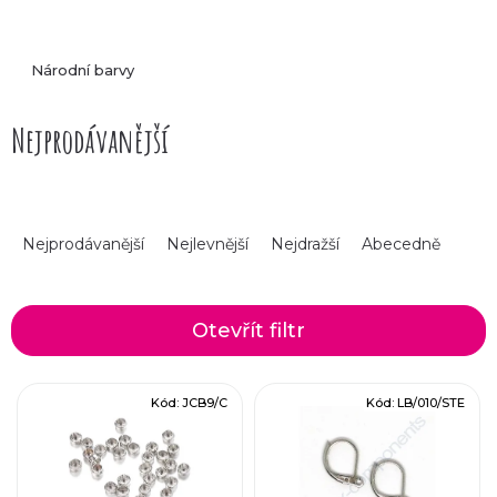
Národní barvy
Nejprodávanější
Ř
Nejprodávanější
Nejlevnější
Nejdražší
Abecedně
a
z
Otevřít filtr
e
V
Kód:
JCB9/C
Kód:
LB/010/STE
n
ý
í