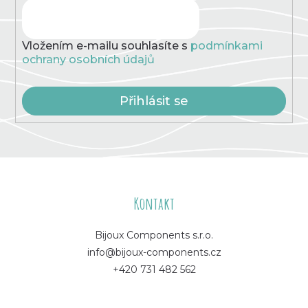
v
ý
p
Vložením e-mailu souhlasíte s
podmínkami
i
ochrany osobních údajů
s
u
Přihlásit se
Z
á
Kontakt
p
Bijoux Components s.r.o.
info@bijoux-components.cz
a
+420 731 482 562
t