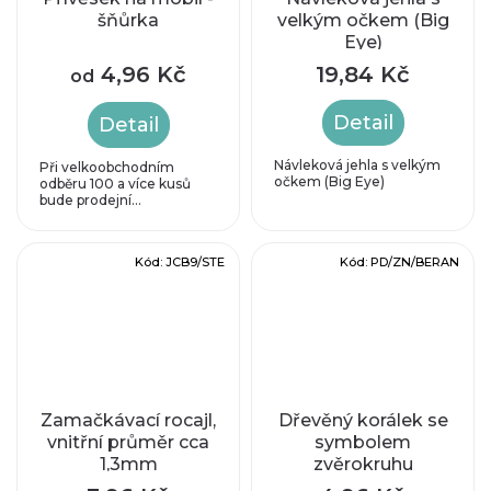
šňůrka
velkým očkem (Big
Eye)
4,96 Kč
19,84 Kč
od
Detail
Detail
Návleková jehla s velkým
Při velkoobchodním
očkem (Big Eye)
odběru 100 a více kusů
bude prodejní...
Kód:
JCB9/STE
Kód:
PD/ZN/BERAN
Zamačkávací rocajl,
Dřevěný korálek se
vnitřní průměr cca
symbolem
1,3mm
zvěrokruhu