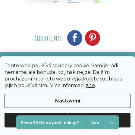
Sledujte nás
Tento web používá soubory cookie. Sami je rádi
Vytvořil Shoptet
Nakódoval eshopGuru
|
nemáme, ale bohužel to jinak nejde. Dalším
procházením tohoto webu vyjadřujete souhlas s
Copyright 2026
Bijoux Components - Svět
jejich používáním.. Více informací
zde
.
korálků
. Všechna práva vyhrazena.
Upravit
nastavení cookies
Nastavení
Odmítnout
Souhlasím
Sleva 50 Kč na první nákup?​
Ano
Ne