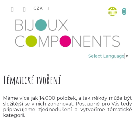
Přejít
Nákup
na
CZK
obsah
košík
Select Language
▼
Tématické tvoření
Máme více jak 14.000 položek, a tak někdy může být
složitější se v nich zorienovat. Postupně pro Vás tedy
připravujeme zjednodušení a vytvoříme tématické
kategorii.