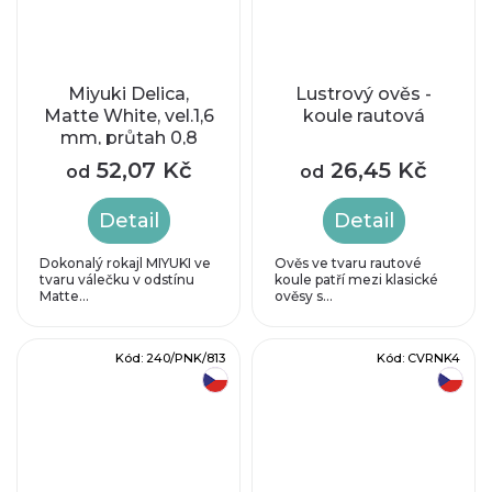
Miyuki Delica,
Lustrový ověs -
Matte White, vel.1,6
koule rautová
mm, průtah 0,8
mm
52,07 Kč
26,45 Kč
od
od
Detail
Detail
Dokonalý rokajl MIYUKI ve
Ověs ve tvaru rautové
tvaru válečku v odstínu
koule patří mezi klasické
Matte...
ověsy s...
Kód:
240/PNK/813
Kód:
CVRNK4
český výrobek
český výrobek