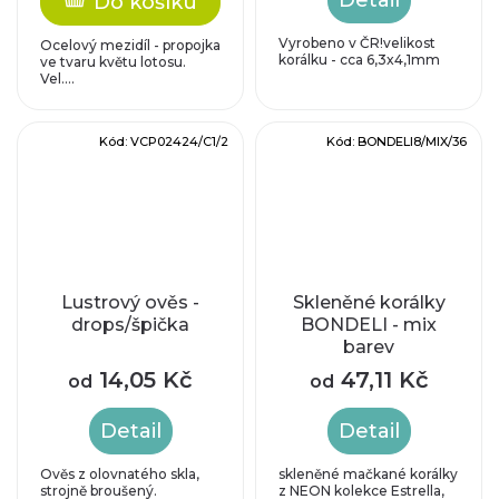
Do košíku
Vyrobeno v ČR!velikost
Ocelový mezidíl - propojka
korálku - cca 6,3x4,1mm
ve tvaru květu lotosu.
Vel....
Kód:
VCP02424/C1/2
Kód:
BONDELI8/MIX/36
Lustrový ověs -
Skleněné korálky
drops/špička
BONDELI - mix
barev
14,05 Kč
47,11 Kč
od
od
Detail
Detail
Ověs z olovnatého skla,
skleněné mačkané korálky
strojně broušený.
z NEON kolekce Estrella,