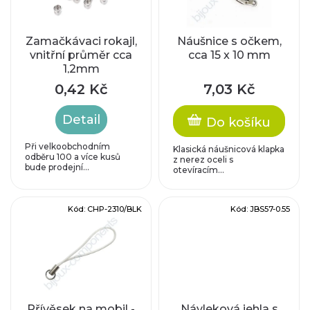
p
p
i
r
Zamačkávaci rokajl,
Náušnice s očkem,
vnitřní průměr cca
cca 15 x 10 mm
s
1,2mm
o
p
0,42 Kč
7,03 Kč
d
r
Detail
Do košíku
u
o
Při velkoobchodním
Klasická náušnicová klapka
odběru 100 a více kusů
k
z nerez oceli s
bude prodejní...
otevíracím...
d
t
u
Kód:
CHP-2310/BLK
Kód:
JBS57-0.55
ů
k
t
ů
Přívěsek na mobil -
Návleková jehla s