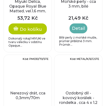
Miyuki Delica,
Mořské perly - cca
Opaque Royal Blue
3 mm, bílé
Matted, vel.1,6 mm,
průtah 0,8 mm
53,72 Kč
21,49 Kč
Detail
Do košíku
Bílé perly z mořské mušle,
Dokonalý rokajl MIYUKI ve
průměr přibližně 3 mm.
tvaru válečku v odstínu
Průměr...
Opaque...
Kód:
PM030/70/STE
Kód:
METAL/K/6/GSTE
Nerezový drát, cca
Ozdobný díl -
0,3mm/70m
kovový korálek -
rondelka , cca 4 x 1,2