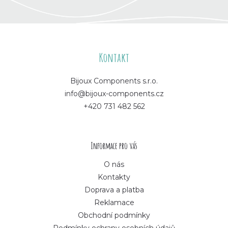
Z
á
Kontakt
p
Bijoux Components s.r.o.
info@bijoux-components.cz
a
+420 731 482 562
t
í
Informace pro vás
O nás
Kontakty
Doprava a platba
Reklamace
Obchodní podmínky