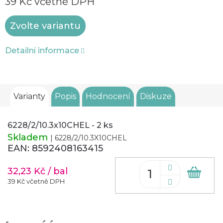
39 Kč včetně DPH
Měrná
Zvolte variantu
cena:
Detailní informace
Varianty
Popis
Hodnocení
Diskuze
6228/2/10.3x10CHEL - 2 ks
Skladem
| 6228/2/10.3X10CHEL
EAN:
8592408163415
32,23 Kč
/ bal
Do
koš
39 Kč včetně DPH