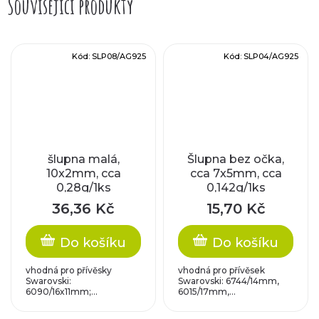
Související produkty
Kód:
SLP08/AG925
Kód:
SLP04/AG925
šlupna malá,
Šlupna bez očka,
10x2mm, cca
cca 7x5mm, cca
0,28g/1ks
0,142g/1ks
36,36 Kč
15,70 Kč
Do košíku
Do košíku
vhodná pro přívěsky
vhodná pro přívěsek
Swarovski:
Swarovski: 6744/14mm,
6090/16x11mm;...
6015/17mm,...