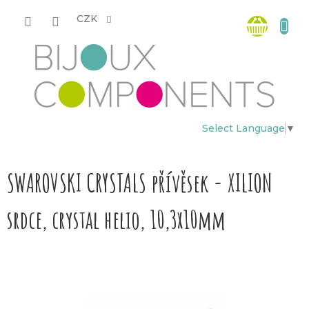
Přejít
Nákup
na
CZK
obsah
košík
Select Language
▼
SWAROVSKI CRYSTALS přívěsek - XILION
srdce, crystal helio, 10,3x10mm