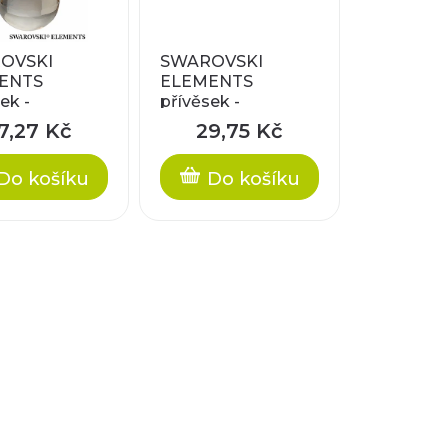
OVSKI
SWAROVSKI
ENTS
ELEMENTS
ek -
přívěsek -
ette, light
Cabochette, crystal
7,27 Kč
29,75 Kč
13mm
satin, 13mm
Do košíku
Do košíku