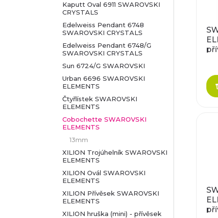
p
Kaputt Oval 6911 SWAROVSKI
í
CRYSTALS
i
Edelweiss Pendant 6748
SW
SWAROVSKI CRYSTALS
p
EL
s
Edelweiss Pendant 6748/G
pří
SWAROVSKI CRYSTALS
r
Ca
p
Sun 6724/G SWAROVSKI
cr
o
Urban 6696 SWAROVSKI
r
ELEMENTS
d
Čtyřlístek SWAROVSKI
o
ELEMENTS
u
Cobochette SWAROVSKI
d
ELEMENTS
13mm
k
u
XILION Trojúhelník SWAROVSKI
ELEMENTS
t
k
XILION Ovál SWAROVSKI
ELEMENTS
ů
SW
t
XILION Přívěsek SWAROVSKI
EL
ELEMENTS
pří
ů
XILION hruška (mini) - přívěsek