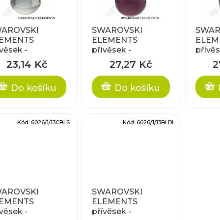
AROVSKI
SWAROVSKI
SWAR
EMENTS
ELEMENTS
ELEM
věsek -
přívěsek -
přívěs
bochette,
Cabochette,
Caboch
23,14 Kč
27,27 Kč
2
ystal, 13mm
amethyst, 13mm
silk, 
Do košíku
Do košíku
Kód:
6026/1/13CBLS
Kód:
6026/1/13BLDI
AROVSKI
SWAROVSKI
EMENTS
ELEMENTS
věsek -
přívěsek -