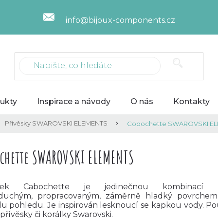
info@bijoux-components.cz
ukty
Inspirace a návody
O nás
Kontakty
Přívěsky SWAROVSKI ELEMENTS
Cobochette SWAROVSKI E
chette SWAROVSKI ELEMENTS
sek
Cabochette
je jedinečnou kombinací k
duchým,
propracovaným,
záměrně
hladký povrchem
u pohledu. Je inspirován lesknoucí se kapkou vody.
Po
 přívěsky či korálky Swarovski.