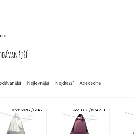
3mm
odávanější
odávanější
Nejlevnější
Nejdražší
Abecedně
Kód:
6026/1/13CRY
Kód:
6026/1/13AMET