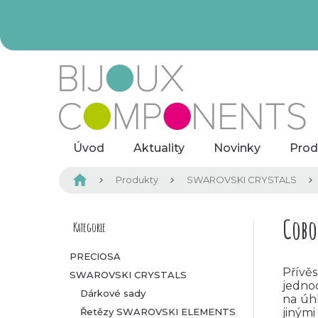
Přejít
na
obsah
Úvod
Aktuality
Novinky
Prod
Domů
Produkty
SWAROVSKI CRYSTALS
P
Cobo
Kategorie
Přeskočit
kategorie
o
PRECIOSA
Přívě
SWAROVSKI CRYSTALS
s
jedno
Dárkové sady
na
úhl
t
Řetězy SWAROVSKI ELEMENTS
jinými