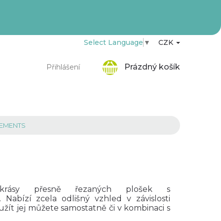
Select Language
▼
CZK
Nákupní
Prázdný košík
Přihlášení
košík
LEMENTS
rásy
přesně
řezaných
plošek
s
.
N
abízí zcela
odlišný vzhled
v závislosti
užít jej můžete samostatně
či
v kombinaci s