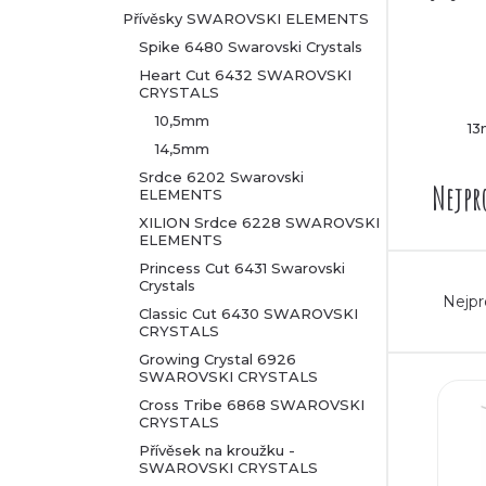
Přívěsky SWAROVSKI ELEMENTS
r
Spike 6480 Swarovski Crystals
Heart Cut 6432 SWAROVSKI
a
CRYSTALS
10,5mm
1
n
14,5mm
n
Srdce 6202 Swarovski
Nejpr
ELEMENTS
XILION Srdce 6228 SWAROVSKI
í
ELEMENTS
Princess Cut 6431 Swarovski
p
Ř
Crystals
Nejpr
Classic Cut 6430 SWAROVSKI
a
a
CRYSTALS
Growing Crystal 6926
n
z
SWAROVSKI CRYSTALS
V
Cross Tribe 6868 SWAROVSKI
e
e
CRYSTALS
ý
Přívěsek na kroužku -
l
n
SWAROVSKI CRYSTALS