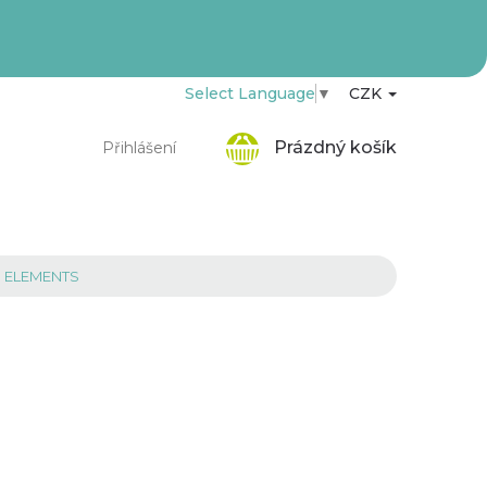
Select Language
▼
CZK
Nákupní
Prázdný košík
Přihlášení
košík
I ELEMENTS