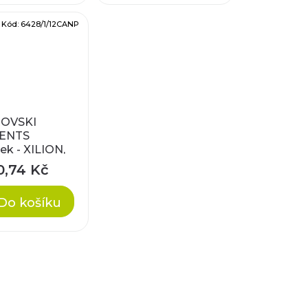
Kód:
6428/1/12CANP
OVSKI
ENTS
ek - XILION,
l antique
0,74 Kč
 12mm
Do košíku