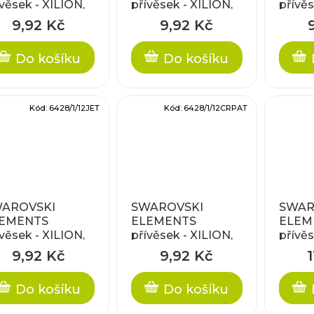
ívěsek - XILION,
přívěsek - XILION,
přívěs
stal white
crystal silver
crysta
9,92 Kč
9,92 Kč
tina, 12mm
patina, 12mm
patin
Do košíku
Do košíku
Kód:
6428/1/12JET
Kód:
6428/1/12CRPAT
AROVSKI
SWAROVSKI
SWAR
EMENTS
ELEMENTS
ELEM
ívěsek - XILION,
přívěsek - XILION,
přívěs
t, 12mm
crystal rose patina,
crystal
9,92 Kč
9,92 Kč
1
12mm
shado
Do košíku
Do košíku