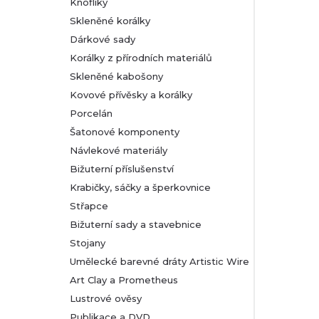
Knoflíky
Skleněné korálky
Dárkové sady
Korálky z přírodních materiálů
Skleněné kabošony
Kovové přívěsky a korálky
Porcelán
Šatonové komponenty
Návlekové materiály
Bižuterní příslušenství
Krabičky, sáčky a šperkovnice
Střapce
Bižuterní sady a stavebnice
Stojany
Umělecké barevné dráty Artistic Wire
Art Clay a Prometheus
Lustrové ověsy
Publikace a DVD