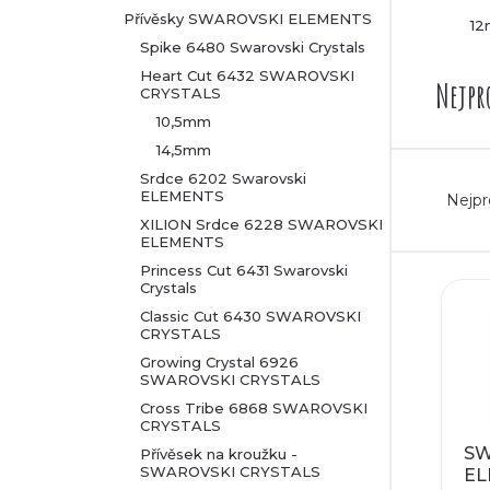
Přívěsky SWAROVSKI ELEMENTS
1
r
Spike 6480 Swarovski Crystals
Heart Cut 6432 SWAROVSKI
a
Nejpr
CRYSTALS
10,5mm
n
14,5mm
Ř
n
Srdce 6202 Swarovski
ELEMENTS
Nejpr
a
XILION Srdce 6228 SWAROVSKI
í
ELEMENTS
z
Princess Cut 6431 Swarovski
p
V
Crystals
e
Classic Cut 6430 SWAROVSKI
a
ý
CRYSTALS
Growing Crystal 6926
n
n
SWAROVSKI CRYSTALS
p
Cross Tribe 6868 SWAROVSKI
í
e
CRYSTALS
i
SW
Přívěsek na kroužku -
p
l
SWAROVSKI CRYSTALS
EL
s