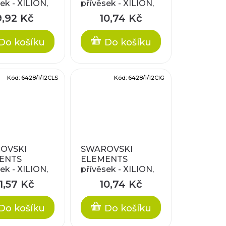
ek - XILION,
přívěsek - XILION,
l black
crystal lumin green,
9,92 Kč
10,74 Kč
a, 12mm
12mm
Do košíku
Do košíku
Kód:
6428/1/12CLS
Kód:
6428/1/12CIG
OVSKI
SWAROVSKI
ENTS
ELEMENTS
ek - XILION,
přívěsek - XILION,
 lilac
crystal iridescent
1,57 Kč
10,74 Kč
w, 12mm
green, 12mm
Do košíku
Do košíku