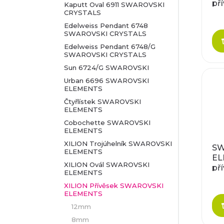
př
Kaputt Oval 6911 SWAROVSKI
r
CRYSTALS
cry
p
pa
Edelweiss Pendant 6748
o
SWAROVSKI CRYSTALS
r
Edelweiss Pendant 6748/G
d
SWAROVSKI CRYSTALS
o
Sun 6724/G SWAROVSKI
u
Urban 6696 SWAROVSKI
d
ELEMENTS
k
Čtyřlístek SWAROVSKI
u
ELEMENTS
t
Cobochette SWAROVSKI
k
ELEMENTS
ů
XILION Trojúhelník SWAROVSKI
SW
t
ELEMENTS
EL
XILION Ovál SWAROVSKI
př
ů
ELEMENTS
je
XILION Přívěsek SWAROVSKI
ELEMENTS
12mm
8mm