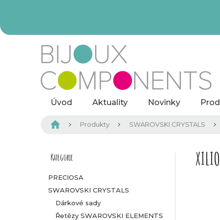
Přejít
na
obsah
Úvod
Aktuality
Novinky
Prod
Domů
Produkty
SWAROVSKI CRYSTALS
P
XILI
Kategorie
Přeskočit
kategorie
o
PRECIOSA
SWAROVSKI CRYSTALS
s
Dárkové sady
t
Řetězy SWAROVSKI ELEMENTS