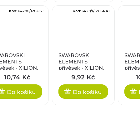
Kód:
6428/1/12CGSH
Kód:
6428/1/12CGPAT
AROVSKI
SWAROVSKI
SWAR
EMENTS
ELEMENTS
ELEM
ívěsek - XILION,
přívěsek - XILION,
přívěs
ystal golden
crystal gold patina,
crysta
10,74 Kč
9,92 Kč
1
adow, 12mm
12mm
pink,
Do košíku
Do košíku
O
v
l
á
d