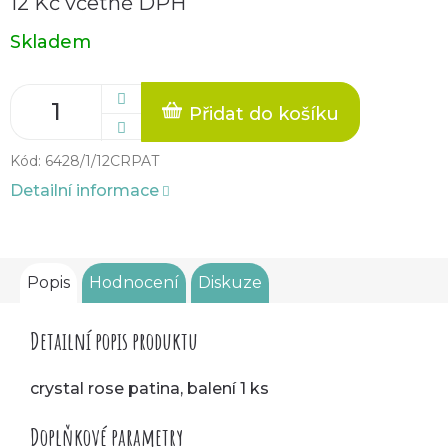
12 Kč včetně DPH
Měrná
Skladem
cena:
Přidat do košíku
Kód:
6428/1/12CRPAT
Detailní informace
Popis
Hodnocení
Diskuze
Detailní popis produktu
crystal rose patina, balení 1 ks
Doplňkové parametry