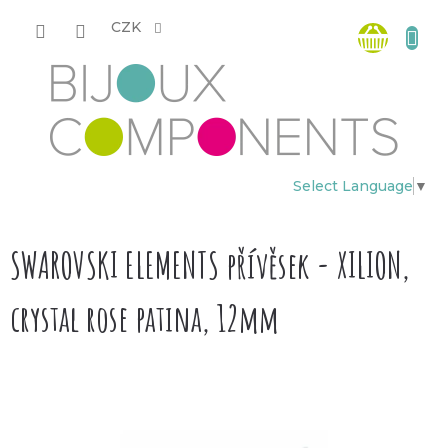
Přejít
Nákup
na
CZK
obsah
košík
Select Language
▼
SWAROVSKI ELEMENTS přívěsek - XILION,
crystal rose patina, 12mm