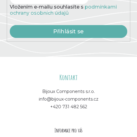
Vložením e-mailu souhlasíte s
podmínkami
ochrany osobních údajů
Přihlásit se
Z
á
Kontakt
p
Bijoux Components s.r.o.
info@bijoux-components.cz
a
+420 731 482 562
t
í
Informace pro vás