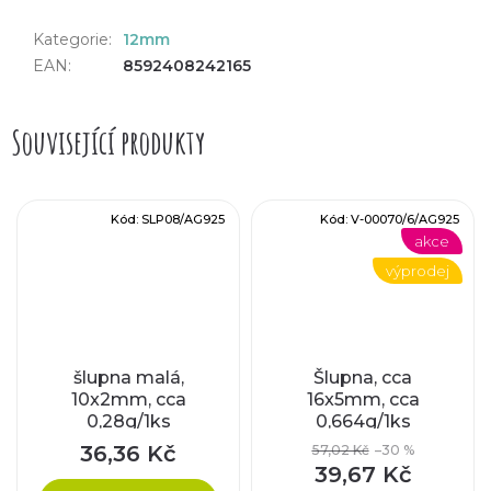
Kategorie
:
12mm
EAN
:
8592408242165
Související produkty
Kód:
SLP08/AG925
Kód:
V-00070/6/AG925
akce
výprodej
šlupna malá,
Šlupna, cca
10x2mm, cca
16x5mm, cca
0,28g/1ks
0,664g/1ks
36,36 Kč
57,02 Kč
–30 %
39,67 Kč