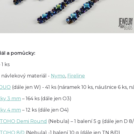
iál a pomůcky:
 1 ks
 návlekový materiál -
Nymo
,
Fireline
DUO
(dále jen W) - 41 ks (náramek 10 ks, náušnice 6 ks, n
ky 3 mm
– 164 ks (dále jen O3)
ky 4 mm
– 12 ks (dále jen O4)
l TOHO Demi Round
(Nebula) – 1 balení 5 g (dále jen D 8
l TOHO 8/0
(Nebula) -1 balení 10 g (dále jen TN 8/0)