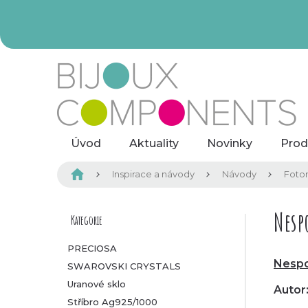
Přejít
na
obsah
Úvod
Aktuality
Novinky
Prod
Domů
Inspirace a návody
Návody
Foto
P
Nesp
Kategorie
Přeskočit
kategorie
o
PRECIOSA
Nesp
SWAROVSKI CRYSTALS
s
Uranové sklo
Autor
t
Stříbro Ag925/1000