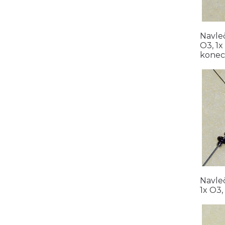
Navleč
O3, 1x 
konec 
Navleč
1x O3, 