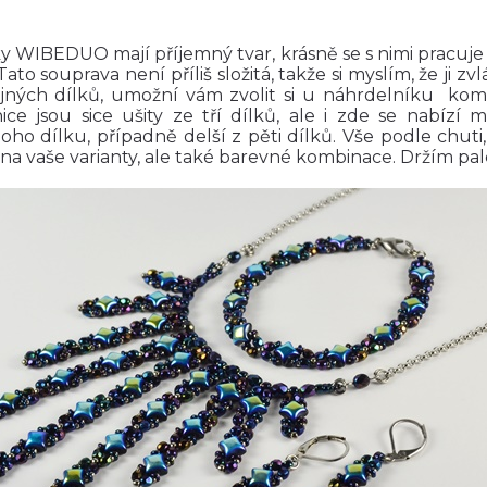
y WIBEDUO mají příjemný tvar, krásně se s nimi pracuje 
 Tato souprava není příliš složitá, takže si myslím, že ji z
ejných dílků, umožní vám zvolit si u náhrdelníku kombi
ce jsou sice ušity ze tří dílků, ale i zde se nabízí m
oho dílku, případně delší z pěti dílků. Vše podle chuti,
na vaše varianty, ale také barevné kombinace. Držím pal