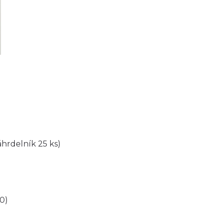
áhrdelník 25 ks)
/0)