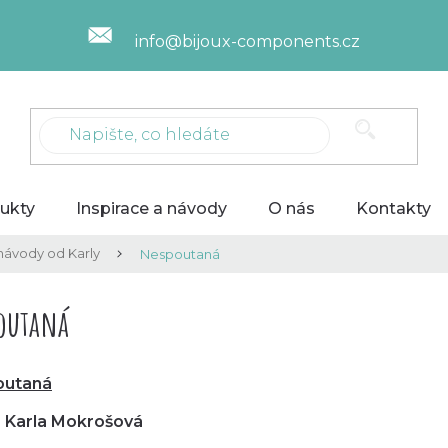
info@bijoux-components.cz
ukty
Inspirace a návody
O nás
Kontakty
návody od Karly
Nespoutaná
outaná
outaná
: Karla Mokrošová