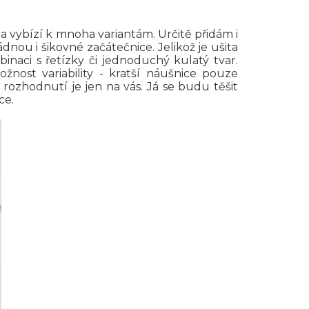
a vybízí k mnoha variantám. Určitě přidám i
vládnou i šikovné začátečnice. Jelikož je ušita
naci s řetízky či jednoduchý kulatý tvar.
ožnost variability - kratší náušnice pouze
 rozhodnutí je jen na vás. Já se budu těšit
ce.