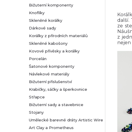
Bižuterní komponenty
r
Knoflíky
Korálk
další.
Skleněné korálky
a
ze st
Dárkové sady
Náušni
n
Korálky z přírodních materiálů
z jedn
nejen 
Skleněné kabošony
n
Kovové přívěsky a korálky
Porcelán
í
Šatonové komponenty
Návlekové materiály
p
Bižuterní příslušenství
a
Krabičky, sáčky a šperkovnice
Střapce
n
Bižuterní sady a stavebnice
Stojany
e
Umělecké barevné dráty Artistic Wire
l
Art Clay a Prometheus