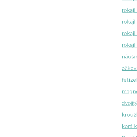
rokaj
rokajl
rokaj
rokajl
náušn
očkov
řetíze
magnet
dvojit
krouž
korál