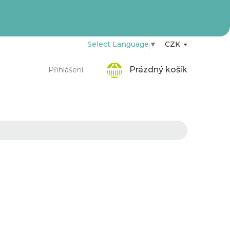
Select Language
▼
CZK
Nákupní
Prázdný košík
Přihlášení
košík