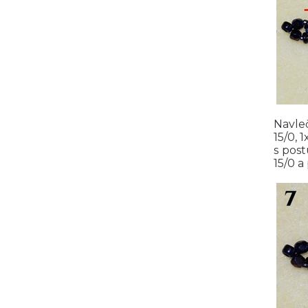
Navleč
15/0, 
s post
15/0 a