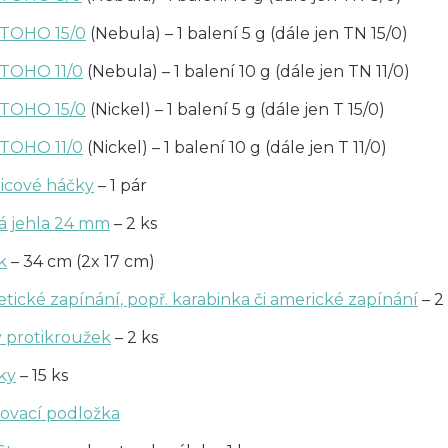
l TOHO 15/0
(Nebula) – 1 balení 5 g (dále jen TN 15/0)
 TOHO 11/0
(Nebula) – 1 balení 10 g (dále jen TN 11/0)
l TOHO 15/0
(Nickel) – 1 balení 5 g (dále jen T 15/0)
 TOHO 11/0
(Nickel) – 1 balení 10 g (dále jen T 11/0)
icové háčky
– 1 pár
á jehla 24 mm
– 2 ks
k
– 34 cm (2x 17 cm)
ické zapínání, popř. karabinka či americké zapínání
– 2
ý protikroužek
– 2 ks
ky
– 15 ks
kovací podložka