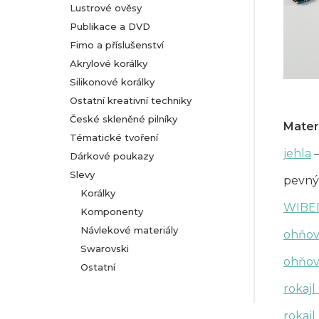
Lustrové ověsy
Publikace a DVD
Fimo a příslušenství
Akrylové korálky
Silikonové korálky
Ostatní kreativní techniky
České skleněné pilníky
Mater
Tématické tvoření
jehla
–
Dárkové poukazy
Slevy
pevný
Korálky
WIBE
Komponenty
Návlekové materiály
ohňov
Swarovski
ohňov
Ostatní
rokaj
rokaj