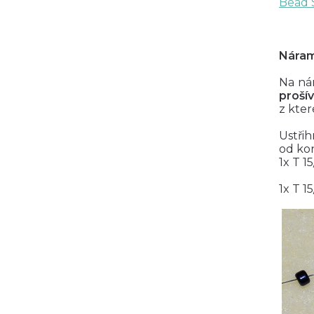
Bead 
Nára
Na ná
prošív
z kter
Ustřih
od kon
1x T 15
1x T 1