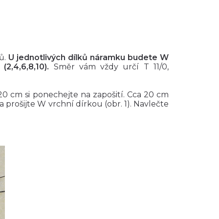
ů.
U jednotlivých dílků náramku budete W
 (2,4,6,8,10).
Směr vám vždy určí T 11/0,
 20 cm si ponechejte na zapošití. Cca 20 cm
 a prošijte W vrchní dírkou (obr. 1). Navlečte