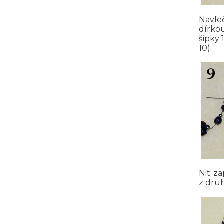
Navleč
dírkou
šipky 
10).
Nit za
z druh