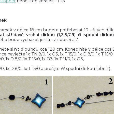
Stopper
nebo stop korálek – 1 ks
mek
ramek v délce 18 cm budete potřebovat 10 ušitých dílk
at střídavě vrchní dírkou (1,3,5,7,9) či spodní dírkou
ého bude vycházet jehla - viz obr. 4 a 7.
něte si nit dlouhou cca 120 cm. Konec nitě v délce cca
ce navlečte 1x TN 8/0, 1x O3, 1x T 15/0, 1x D 8/0, 1x T 15/0
/0, 1x D 8/0, 1x T 15/0, 1x O3, 1x T 11/0, 1x O3,
5/0, 1x D 8/0, 1x T 15/0 a prošijte W spodní dírkou (obr. 2).