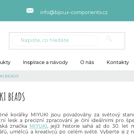
info@bijoux-components.cz
ukty
Inspirace a návody
O nás
Kontakty
KI BEADS
KI BEADS
ěné korálky MIYUKI jsou považovány za světový standar
tní lesk a precizní zpracování je činí ideálními pro šp
ská značka
MIYUKI
, jejíž historie sahá až do 30. let
ářů, umělců a kreativců po celém světě. Vyberte si z 