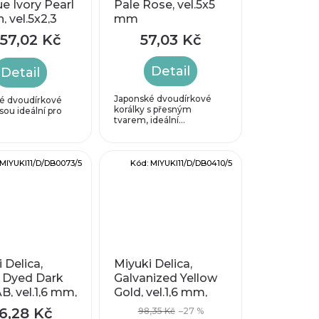
e Ivory Pearl
Pale Rose, vel.5x5
, vel.5x2,3
mm
57,02 Kč
57,03 Kč
Detail
Detail
Japonské dvoudírkové
é dvoudírkové
korálky s přesným
jsou ideální pro
tvarem, ideální...
.
MIYUKI11/D/DB0073/5
Kód:
MIYUKI11/D/DB0410/5
 Delica,
Miyuki Delica,
e Dyed Dark
Galvanized Yellow
AB, vel.1,6 mm,
Gold, vel.1,6 mm,
h 0,8 mm
průtah 0,8 mm
6,28 Kč
98,35 Kč
–27 %