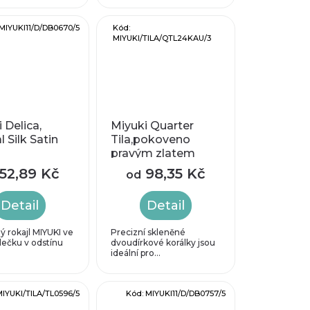
MIYUKI11/D/DB0670/5
Kód:
MIYUKI/TILA/QTL24KAU/3
 Delica,
Miyuki Quarter
l Silk Satin
Tila,pokoveno
pravým zlatem
24K, vel.5x1,2 mm
52,89 Kč
98,35 Kč
od
Detail
Detail
 rokajl MIYUKI ve
Precizní skleněné
lečku v odstínu
dvoudírkové korálky jsou
.
ideální pro...
MIYUKI/TILA/TL0596/5
Kód:
MIYUKI11/D/DB0757/5