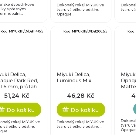
onské dvoudírkové
Dokonalý rokajl MIYUKI ve
Dokonalý
álky s přesným
tvaru válečku v odstínu
tvaru vá
em, ideální...
Opaque...
Kód:
MIYUKI11/D/DB1140/5
Kód:
MIYUKI11/D/DB2063/5
Kód
uki Delica,
Miyuki Delica,
Miyuki
aque Dark Red,
Luminous Mix
Opaqu
l.1,6 mm, průtah
Matted
8 mm
průta
51,24 Kč
46,28 Kč
4
Do košíku
Do košíku
Dokonalý
onalý rokajl MIYUKI ve
Dokonalý rokajl MIYUKI ve
tvaru vá
ru válečku v odstínu
tvaru válečku v odstínu...
Opaque.
que...