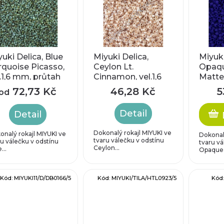
uki Delica, Blue
Miyuki Delica,
Miyuki
rquoise Picasso,
Ceylon Lt.
Opaqu
l.1,6 mm, průtah
Cinnamon, vel.1,6
Matted
8 mm
mm, průtah 0,8
průta
72,73 Kč
46,28 Kč
5
od
mm
Detail
Detail
Dokonalý rokajl MIYUKI ve
onalý rokajl MIYUKI ve
Dokonalý
tvaru válečku v odstínu
ru válečku v odstínu
tvaru vá
Ceylon...
...
Opaque.
Kód:
MIYUKI11/D/DB0166/5
Kód:
MIYUKI/TILA/HTL0923/5
Kód