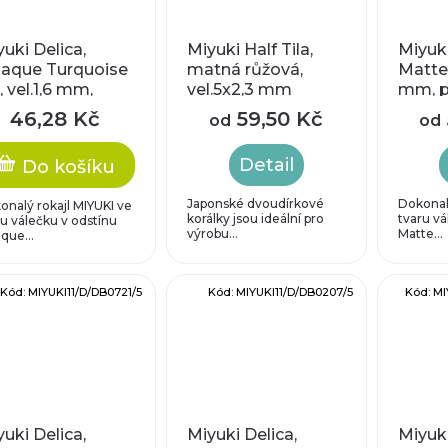
uki Delica,
Miyuki Half Tila,
Miyuki
aque Turquoise
matná růžová,
Matte 
 vel.1,6 mm,
vel.5x2,3 mm
mm, p
ůtah 0,8 mm
mm
46,28 Kč
59,50 Kč
od
od
Detail
Do košíku
Japonské dvoudírkové
Dokonalý
onalý rokajl MIYUKI ve
korálky jsou ideální pro
tvaru vá
ru válečku v odstínu
výrobu...
Matte...
que...
Kód:
MIYUKI11/D/DB0721/5
Kód:
MIYUKI11/D/DB0207/5
Kód:
MI
uki Delica,
Miyuki Delica,
Miyuki