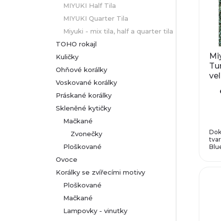
ý
MIYUKI Half Tila
n
MIYUKI Quarter Tila
p
Miyuki - mix tila, half a quarter tila
í
TOHO rokajl
i
Miy
Kuličky
p
Tu
s
Ohňové korálky
ve
r
Voskované korálky
0,
p
Práskané korálky
o
Skleněné kytičky
r
Mačkané
d
o
Dok
Zvonečky
tva
u
Ploškované
Blue
d
Ovoce
k
Korálky se zvířecími motivy
u
Ploškované
t
k
Mačkané
Lampovky - vinutky
ů