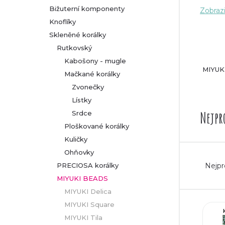
odpov
Bižuterní komponenty
Zobrazi
r
Knoflíky
Pestr
Skleněné korálky
a
Rutkovský
V naší
n
Kabošony - mugle
MIYUKI
Mačkané korálky
M
n
Zvonečky
M
p
Lístky
í
M
Nejpr
Srdce
a
M
p
Ploškované korálky
t
Kuličky
M
a
Ohňovky
Ř
Objev
Nejpr
PRECIOSA korálky
n
si z n
a
MIYUKI BEADS
MIYUKI Delica
e
z
V
MIYUKI Square
l
MIYUKI Tila
e