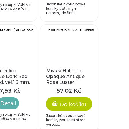
Japonské dvoudírkové
 rokajl MIYUKI ve
korálky s přesným
lečku v odstínu...
tvarem, ideální...
:
MIYUKI11/D/DB0753/5
Kód:
MIYUKI/TILA/HTL0599/5
 Delica,
Miyuki Half Tila,
e Dark Red
Opaque Antique
, vel.1,6 mm,
Rose Luster,
h 0,8 mm
vel.5x2,3 mm
7,93 Kč
57,02 Kč
Detail
Do košíku
 rokajl MIYUKI ve
Japonské dvoudírkové
lečku v odstínu
korálky jsou ideální pro
..
výrobu...