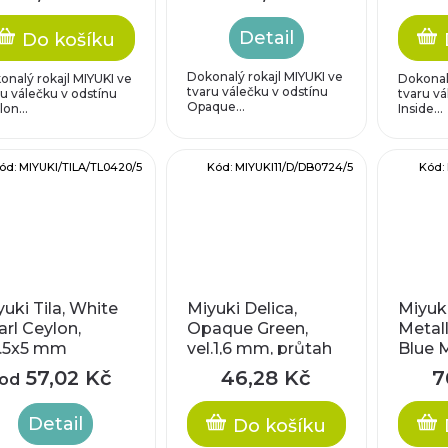
Detail
Do košíku
Dokonalý rokajl MIYUKI ve
onalý rokajl MIYUKI ve
Dokonalý
tvaru válečku v odstínu
ru válečku v odstínu
tvaru vá
Opaque...
on...
Inside...
ód:
MIYUKI/TILA/TL0420/5
Kód:
MIYUKI11/D/DB0724/5
Kód:
uki Tila, White
Miyuki Delica,
Miyuki
arl Ceylon,
Opaque Green,
Metall
l.5x5 mm
vel.1,6 mm, průtah
Blue M
0,8 mm
mm, p
57,02 Kč
46,28 Kč
7
od
mm
Detail
Do košíku