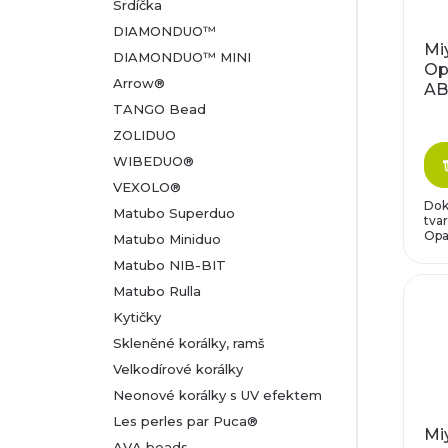
t
Srdíčka
DIAMONDUO™
ů
Miy
DIAMONDUO™ MINI
Op
Arrow®
AB,
pr
TANGO Bead
ZOLIDUO
WIBEDUO®
VEXOLO®
Dok
Matubo Superduo
tva
Opa
Matubo Miniduo
Matubo NIB-BIT
Matubo Rulla
Kytičky
Skleněné korálky, ramš
Velkodírové korálky
Neonové korálky s UV efektem
Les perles par Puca®
Miy
AVA beads