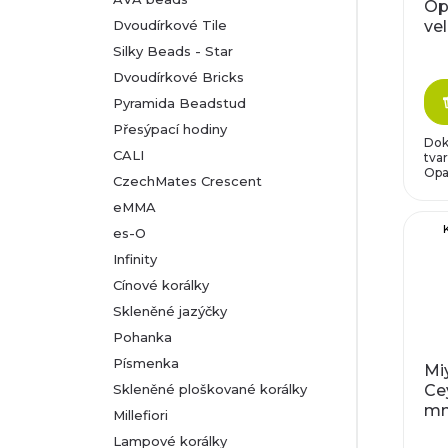
Op
ve
Dvoudírkové Tile
0,
Silky Beads - Star
Dvoudírkové Bricks
Pyramida Beadstud
Přesýpací hodiny
Dok
CALI
tva
Opa
CzechMates Crescent
eMMA
es-O
Infinity
Cínové korálky
Skleněné jazýčky
Pohanka
Písmenka
Miy
Skleněné ploškované korálky
Cey
mm
Millefiori
Lampové korálky