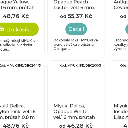
aque Yellow,
Opaque Peach
Antiqu
l.1,6 mm, průtah
Luster, vel.1,6 mm,
Ceylon
8 mm
průtah 0,8 mm
mm
48,76 Kč
55,37 Kč
od
od
Detail
Do košíku
Dokonalý rokajl MIYUKI ve
Japonsk
onalý rokajl MIYUKI ve
tvaru válečku v odstínu
korálky 
ru válečku v odstínu
Opaque...
výrobu..
que...
Kód:
MIYUKI11/D/DB0244/5
Kód:
MIYUKI11/D/DB0200/5
Kód:
uki Delica,
Miyuki Delica,
Miyuki
lon Pink, vel.1,6
Opaque White,
Insid
, průtah 0,8 m
vel.1,6 mm, průtah
Lilac 
0,8 mm
průta
48,76 Kč
46,28 Kč
4
od