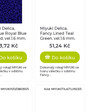
 Delica,
Miyuki Delica,
e Royal Blue
Fancy Lined Teal
, vel.1,6 mm,
Green, vel.1,6 mm,
h 0,8 mm
průtah 0,8 mm
3,72 Kč
51,24 Kč
Do košíku
Do košíku
 rokajl MIYUKI ve
Dokonalý rokajl MIYUKI ve
lečku v odstínu
tvaru válečku v odstínu
..
Fancy...
:
MIYUKI11/D/DB0351/5
Kód:
MIYUKI/TILA/TL0923/5