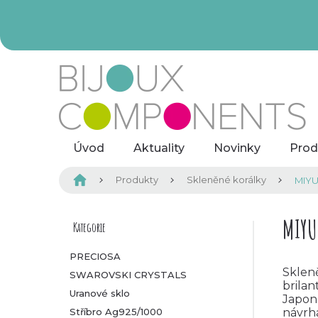
Přejít
na
obsah
Úvod
Aktuality
Novinky
Prod
Domů
Produkty
Skleněné korálky
MIYU
P
MIYU
Kategorie
Přeskočit
kategorie
o
PRECIOSA
Sklen
SWAROVSKI CRYSTALS
s
brilan
Uranové sklo
Japon
t
Stříbro Ag925/1000
návrh