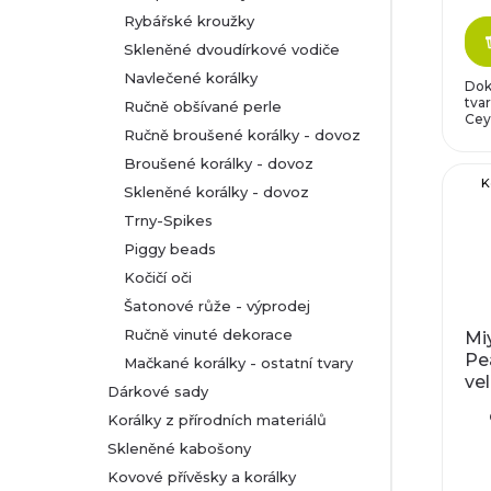
Rybářské kroužky
Skleněné dvoudírkové vodiče
Navlečené korálky
Dok
tva
Ručně obšívané perle
Ceyl
Ručně broušené korálky - dovoz
Broušené korálky - dovoz
K
Skleněné korálky - dovoz
Trny-Spikes
Piggy beads
Kočičí oči
Šatonové růže - výprodej
Ručně vinuté dekorace
Miy
Pe
Mačkané korálky - ostatní tvary
ve
Dárkové sady
Korálky z přírodních materiálů
Skleněné kabošony
Kovové přívěsky a korálky