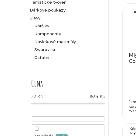
Tématické tvoření
Dárkové poukazy
K
Slevy
Korálky
Komponenty
Návlekové materiály
Swarovski
Miy
Ostatní
Co
Cena
22
Kč
1534
Kč
Jap
kor
tvar
Kód
MIY
554