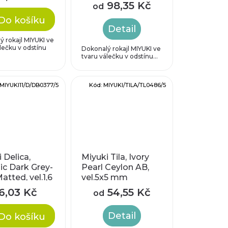
98,35 Kč
od
Do košíku
Detail
 rokajl MIYUKI ve
lečku v odstínu
Dokonalý rokajl MIYUKI ve
tvaru válečku v odstínu...
MIYUKI11/D/DB0377/5
Kód:
MIYUKI/TILA/TL0486/5
 Delica,
Miyuki Tila, Ivory
ic Dark Grey-
Pearl Ceylon AB,
atted, vel.1,6
vel.5x5 mm
růtah 0,8
6,03 Kč
54,55 Kč
od
Detail
Do košíku