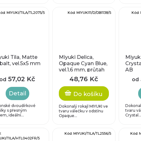
ód:
MIYUKI/TILA/TL2075/5
Kód:
MIYUKI11/D/DB1138/5
Kód:
uki Tila, Matte
Miyuki Delica,
Miyuki
balt, vel.5x5 mm
Opaque Cyan Blue,
Crysta
vel.1,6 mm, průtah
AB
0,8 mm
57,02 Kč
48,76 Kč
od
od
Detail
Do košíku
onské dvoudírkové
Dokonalý
Dokonalý rokajl MIYUKI ve
álky s přesným
tvaru vá
tvaru válečku v odstínu
em, ideální...
Crystal..
Opaque...
:
Kód:
MIYUKI/TILA/TL2556/5
Kód:
UKI/TILA/HTL0402FR/5