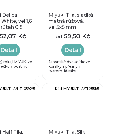
 Delica,
Miyuki Tila, sladká
White, vel.1,6
matná růžová,
růtah 0,8
vel.5x5 mm
52,07 Kč
59,50 Kč
od
Detail
Detail
 rokajl MIYUKI ve
Japonské dvoudírkové
lečku v odstínu
korálky s přesným
tvarem, ideální...
YUKI/TILA/HTL0592/5
Kód:
MIYUKI/TILA/TL2551/5
 Half Tila,
Miyuki Tila, Silk