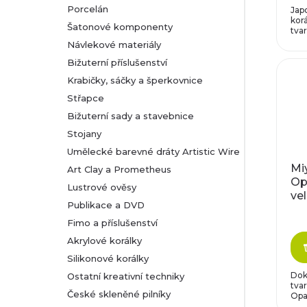
Porcelán
Jap
kor
Šatonové komponenty
tvar
Návlekové materiály
Bižuterní příslušenství
Krabičky, sáčky a šperkovnice
Střapce
Bižuterní sady a stavebnice
Stojany
Umělecké barevné dráty Artistic Wire
Miy
Art Clay a Prometheus
Op
Lustrové ověsy
ve
Publikace a DVD
0,
Fimo a příslušenství
Akrylové korálky
Silikonové korálky
Dok
Ostatní kreativní techniky
tva
České skleněné pilníky
Opa