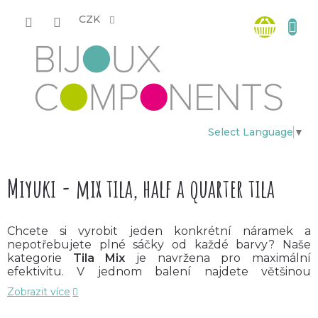
Přejít
Nákup
na
CZK
obsah
košík
Select Language
▼
Miyuki - mix tila, half a quarter tila
Chcete si vyrobit jeden konkrétní náramek a
nepotřebujete plné sáčky od každé barvy? Naše
kategorie
Tila Mix
je navržena pro maximální
efektivitu. V jednom balení najdete většinou
kombinaci všech tří velikostí (Tila, Half i Quarter),
Zobrazit více
které jsou k sobě barevně i povrchově sladěny.