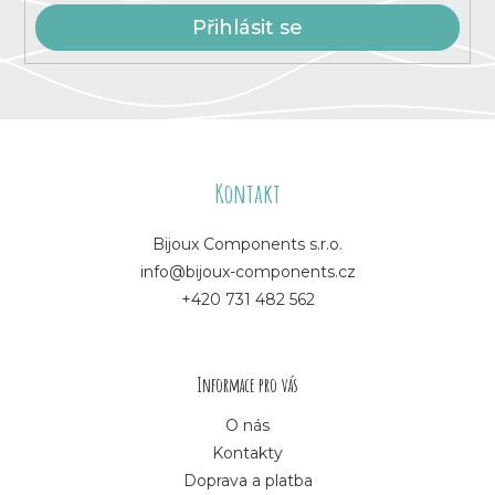
i
s
Přihlásit se
u
Z
á
Kontakt
p
Bijoux Components s.r.o.
info@bijoux-components.cz
a
+420 731 482 562
t
í
Informace pro vás
O nás
Kontakty
Doprava a platba