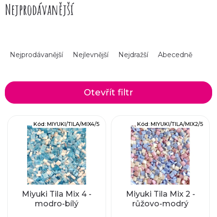
Nejprodávanější
Šetří čas:
Nemusíte vymýšlet vlastní design,
udělali jsme to za vás.
Šetří peněženku:
Kupujete jen to množství,
které skutečně spotřebujete.
Ř
Nejprodávanější
Nejlevnější
Nejdražší
Abecedně
Profesionální vzhled:
Mixy tvoříme s citem pro
a
detail a aktuální trendy.
z
Množství v mixu vystačí na jeden náramek a
Otevřít filtr
jeden prstýnek
e
V
Kód:
MIYUKI/TILA/MIX4/5
Kód:
MIYUKI/TILA/MIX2/5
n
ý
í
p
p
i
r
Miyuki Tila Mix 4 -
Miyuki Tila Mix 2 -
modro-bílý
růžovo-modrý
s