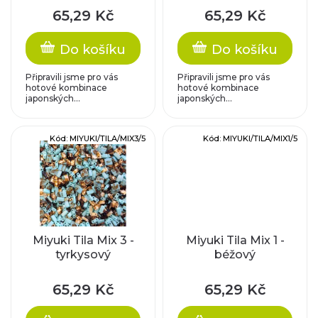
o
p
65,29 Kč
65,29 Kč
d
r
Do košíku
Do košíku
u
o
Připravili jsme pro vás
Připravili jsme pro vás
k
hotové kombinace
hotové kombinace
japonských...
japonských...
d
t
u
Kód:
MIYUKI/TILA/MIX3/5
Kód:
MIYUKI/TILA/MIX1/5
ů
k
t
ů
Miyuki Tila Mix 3 -
Miyuki Tila Mix 1 -
tyrkysový
béžový
65,29 Kč
65,29 Kč