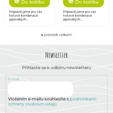
Do košíku
Do košíku
Připravili jsme pro vás
Připravili jsme pro vás
hotové kombinace
hotové kombinace
japonských...
japonských...
4
položek celkem
O
v
l
á
Newsletter
d
a
c
Přihlaste se k odběru newsletteru
í
p
E-mail
r
v
k
y
v
Vložením e-mailu souhlasíte s
podmínkami
ý
ochrany osobních údajů
p