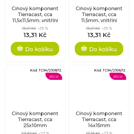
Cínový komponent
Cínový komponent
Tierracast, cca
Tierracast, cca
11,5x11,5mm, vnitříní
11,5mm, vnitříní
průměr cca 6,5mm
průměr cca 6,5mm
19,01 Kč
–29 %
19,01 Kč
–29 %
13,31 Kč
13,31 Kč
Do košíku
Do košíku
Kód:
TC94/2308/12
Kód:
TC94/2306/12
akce
akce
Cínový komponent
Cínový komponent
Tierracast, cca
Tierracast, cca
25x10mm
14x15mm
23,97 Kč
–27 %
17,35 Kč
–23 %