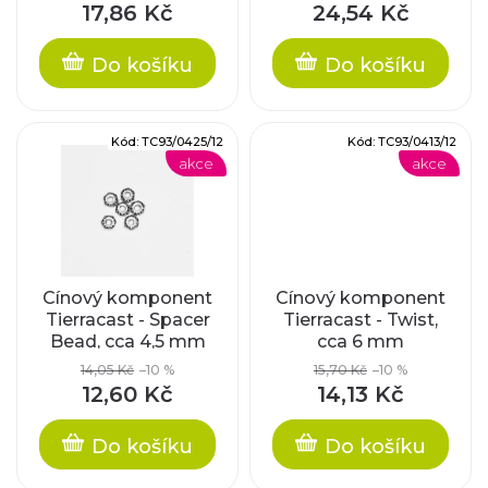
d
17,86 Kč
24,54 Kč
r
u
Do košíku
Do košíku
o
k
d
Kód:
TC93/0425/12
Kód:
TC93/0413/12
t
akce
akce
u
ů
k
t
Cínový komponent
Cínový komponent
Tierracast - Spacer
Tierracast - Twist,
ů
Bead, cca 4,5 mm
cca 6 mm
14,05 Kč
–10 %
15,70 Kč
–10 %
12,60 Kč
14,13 Kč
Do košíku
Do košíku