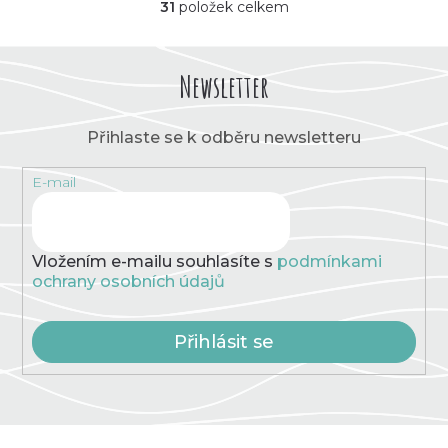
31
položek celkem
O
v
l
á
Newsletter
d
a
c
Přihlaste se k odběru newsletteru
í
p
E-mail
r
v
k
y
v
Vložením e-mailu souhlasíte s
podmínkami
ý
ochrany osobních údajů
p
i
s
Přihlásit se
u
Z