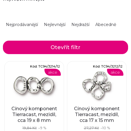
Ř
Nejprodávanější
Nejlevnější
Nejdražší
Abecedně
a
z
Otevřít filtr
e
V
Kód:
TC94/3214/12
Kód:
TC94/3212/12
n
akce
akce
ý
í
p
p
i
r
Cínový komponent
Cínový komponent
Tierracast, mezidíl,
Tierracast, mezidíl,
s
cca 19 x 8 mm
cca 17 x 15 mm
o
p
19,84 Kč
–9 %
27,27 Kč
–10 %