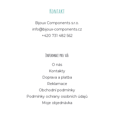
á
Kontakt
p
Bijoux Components s.r.o.
info@bijoux-components.cz
a
+420 731 482 562
t
í
Informace pro vás
O nás
Kontakty
Doprava a platba
Reklamace
Obchodní podmínky
Podmínky ochrany osobních údajů
Moje objednávka