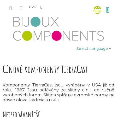
Přejít
Nákup
na
CZK
obsah
košík
Select Language
▼
Cínové komponenty TierraCast
Komponenty TierraCast jsou vyráběny v USA již od
roku 1987. Jsou odlévány ze slitiny cínu do ručně
vyrobených forem. Slitina splňuje evropské normy na
obsah olova, kadmia a niklu.
Nejprodávanější