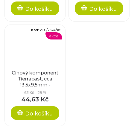
Do košíku
Do košíku
Kód:
VTC/2574/AS
akce
Cínový komponent
Tierracast, cca
13,5x9,5mm -
Buddha
63 Kč
–29 %
44,63 Kč
Do košíku