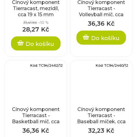
Cínový komponent
Cínový komponent
Tierracast, mezidíl,
Tierracast -
cca 19 x 15 mm
Volleyball míč, cca
19x16mm
36,36 Kč
31,41 Kč
–10 %
28,27 Kč
Do košíku
Do košíku
Kód:
TC94/2462/12
Kód:
TC94/2460/12
Cínový komponent
Cínový komponent
Tierracast -
Tierracast -
Basketball míč, cca
Baseball míček, cca
19x16mm
17x13mm
36,36 Kč
32,23 Kč