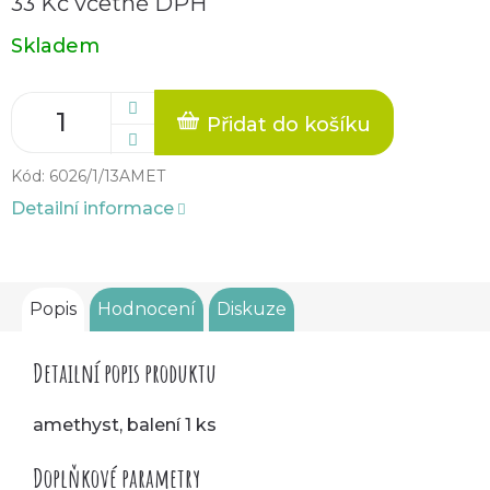
33 Kč včetně DPH
Měrná
Skladem
cena:
Přidat do košíku
Kód:
6026/1/13AMET
Detailní informace
Popis
Hodnocení
Diskuze
Detailní popis produktu
amethyst, balení 1 ks
Doplňkové parametry