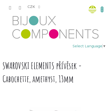
Přejít
Nákup
na
CZK
obsah
košík
Select Language
▼
SWAROVSKI ELEMENTS přívěsek -
Cabochette, amethyst, 13mm