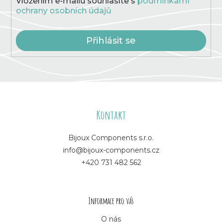
Vložením e-mailu souhlasíte s
podmínkami
ochrany osobních údajů
Přihlásit se
Z
á
Kontakt
p
Bijoux Components s.r.o.
info@bijoux-components.cz
a
+420 731 482 562
t
í
Informace pro vás
O nás