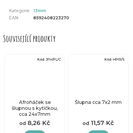
Kategorie
:
13mm
EAN
:
8592408223270
Související produkty
Kód:
JFH/FL/C
Kód:
HP01/S
Afroháček se
Šlupna cca 7x2 mm
šlupnou s kytičkou,
cca 24x7mm
8,26 Kč
11,57 Kč
od
od