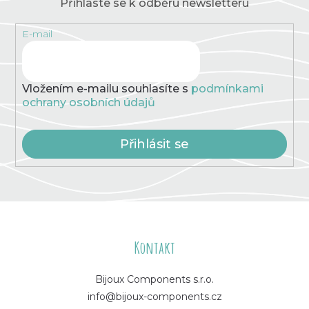
Přihlaste se k odběru newsletteru
E-mail
Vložením e-mailu souhlasíte s
podmínkami
ochrany osobních údajů
Přihlásit se
Z
á
Kontakt
p
Bijoux Components s.r.o.
info@bijoux-components.cz
a