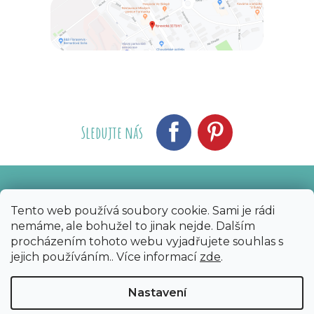
Sledujte nás
Vytvořil Shoptet
Nakódoval eshopGuru
|
Tento web používá soubory cookie. Sami je rádi
nemáme, ale bohužel to jinak nejde. Dalším
Copyright 2026
Bijoux Components - Svět
procházením tohoto webu vyjadřujete souhlas s
korálků
. Všechna práva vyhrazena.
Upravit
jejich používáním.. Více informací
zde
.
nastavení cookies
Nastavení