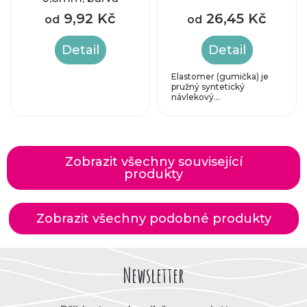
platina
9,92 Kč
26,45 Kč
od
od
Detail
Detail
Elastomer (gumička) je
pružný syntetický
návlekový...
Zobrazit všechny související
produkty
Zobrazit všechny podobné produkty
Newsletter