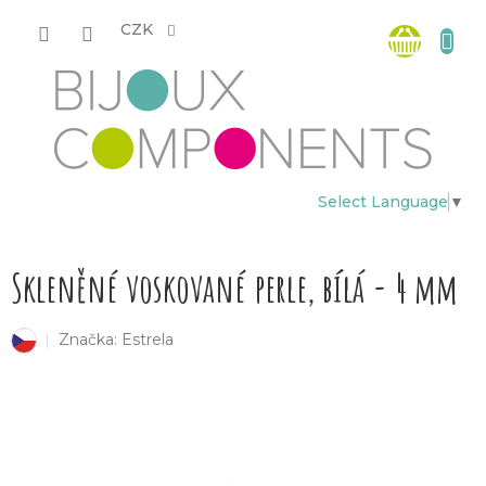
Přejít
Nákup
na
CZK
obsah
košík
Select Language
▼
Skleněné voskované perle, bílá - 4 mm
Značka:
Estrela
český výrobek