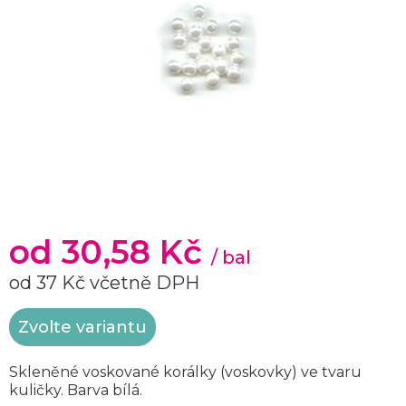
od
30,58 Kč
/ bal
od
37 Kč
včetně DPH
Měrná
Zvolte variantu
cena:
Skleněné voskované korálky (voskovky) ve tvaru
kuličky. Barva bílá.