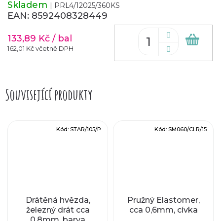
Skladem
| PRL4/12025/360KS
EAN:
8592408328449
133,89 Kč
/ bal
Do
koš
162,01 Kč včetně DPH
Související produkty
Kód:
STAR/105/P
Kód:
SM060/CLR/15
Drátěná hvězda,
Pružný Elastomer,
železný drát cca
cca 0,6mm, cívka
0,8mm, barva