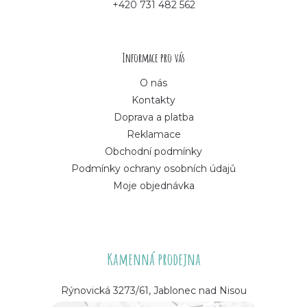
+420 731 482 562
t
í
Informace pro vás
O nás
Kontakty
Doprava a platba
Reklamace
Obchodní podmínky
Podmínky ochrany osobních údajů
Moje objednávka
Kamenná prodejna
Rýnovická 3273/61, Jablonec nad Nisou