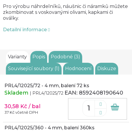
Pro výrobu náhrdelníků, náušnic či náramků můžete
zkombinovat s
voskovanými
olivami, kapkami či
oválky.
Detailní informace
Varianty
Popis
Podobné (3)
Související soubory (1)
Hodnocení
Diskuze
PRL4/12025/72 - 4 mm, balení 72 ks
Skladem
EAN:
8592408190640
| PRL4/12025/72
30,58 Kč
/ bal
Do
koš
37 Kč včetně DPH
PRL4/12025/360 - 4 mm, balení 360ks