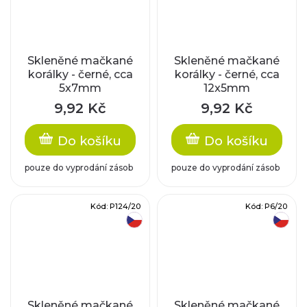
Skleněné mačkané
Skleněné mačkané
korálky - černé, cca
korálky - černé, cca
5x7mm
12x5mm
9,92 Kč
9,92 Kč
Do košíku
Do košíku
pouze do vyprodání zásob
pouze do vyprodání zásob
Kód:
P124/20
Kód:
P6/20
český výrobek
český výrobek
Skleněné mačkané
Skleněné mačkané