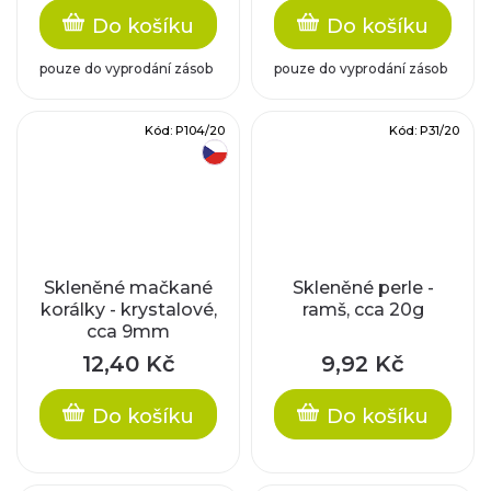
Do košíku
Do košíku
pouze do vyprodání zásob
pouze do vyprodání zásob
Kód:
P104/20
Kód:
P31/20
český výrobek
Skleněné mačkané
Skleněné perle -
korálky - krystalové,
ramš, cca 20g
cca 9mm
12,40 Kč
9,92 Kč
Do košíku
Do košíku