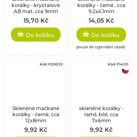
korálky - krystalové
korálky - černé , cca
AB mat, cca 9mm
9,2x4,1mm
15,70 Kč
14,05 Kč
Do košíku
Do košíku
pouze do vyprodání zásob
Kód:
P200/20
Kód:
P14/20
český výrobek
Skleněné mačkané
skleněné korálky -
korálky - černé, cca
ramš, bílé, cca
12x8mm
7x6mm
9,92 Kč
9,92 Kč