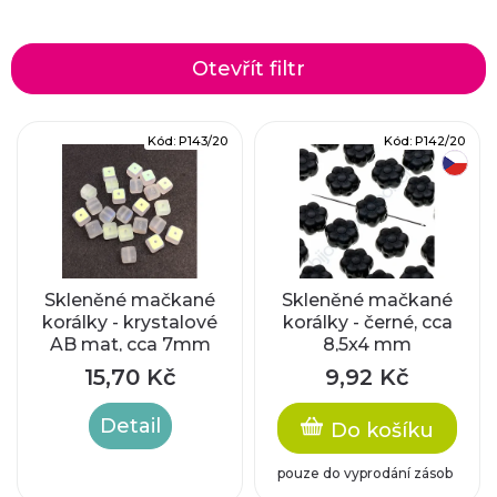
a
z
Otevřít filtr
e
V
Kód:
P143/20
Kód:
P142/20
n
český výrobek
ý
í
p
p
i
r
Skleněné mačkané
Skleněné mačkané
korálky - krystalové
korálky - černé, cca
s
AB mat, cca 7mm
8,5x4 mm
o
p
15,70 Kč
9,92 Kč
d
r
Detail
Do košíku
u
o
pouze do vyprodání zásob