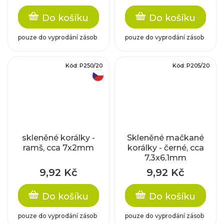
Do košíku
Do košíku
pouze do vyprodání zásob
pouze do vyprodání zásob
Kód:
P250/20
Kód:
P205/20
český výrobek
skleněné korálky -
Skleněné mačkané
ramš, cca 7x2mm
korálky - černé, cca
7,3x6,1mm
9,92 Kč
9,92 Kč
Do košíku
Do košíku
pouze do vyprodání zásob
pouze do vyprodání zásob