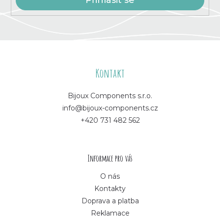
u
Z
á
Kontakt
p
Bijoux Components s.r.o.
info@bijoux-components.cz
a
+420 731 482 562
t
í
Informace pro vás
O nás
Kontakty
Doprava a platba
Reklamace