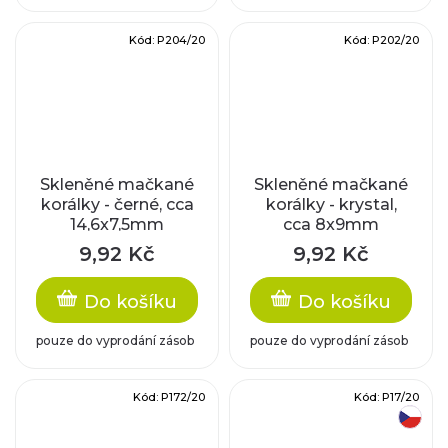
Kód:
P204/20
Kód:
P202/20
Skleněné mačkané
Skleněné mačkané
korálky - černé, cca
korálky - krystal,
14,6x7,5mm
cca 8x9mm
9,92 Kč
9,92 Kč
Do košíku
Do košíku
pouze do vyprodání zásob
pouze do vyprodání zásob
Kód:
P172/20
Kód:
P17/20
český výrobek