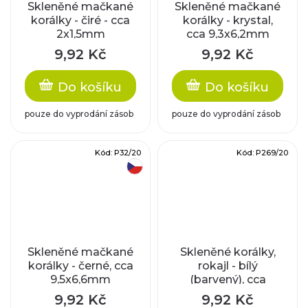
Skleněné mačkané
Skleněné mačkané
korálky - čiré - cca
korálky - krystal,
2x1,5mm
cca 9,3x6,2mm
9,92 Kč
9,92 Kč
Do košíku
Do košíku
pouze do vyprodání zásob
pouze do vyprodání zásob
Kód:
P32/20
Kód:
P269/20
český výrobek
Skleněné mačkané
Skleněné korálky,
korálky - černé, cca
rokajl - bílý
9,5x6,6mm
(barvený), cca
3,2x2,1mm
9,92 Kč
9,92 Kč