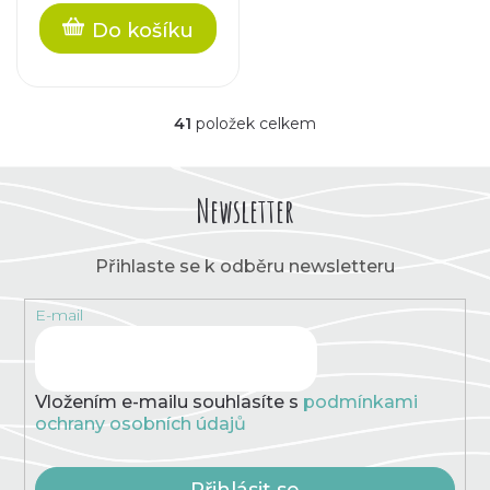
Do košíku
41
položek celkem
O
v
l
á
Newsletter
d
a
c
Přihlaste se k odběru newsletteru
í
p
E-mail
r
v
k
y
v
Vložením e-mailu souhlasíte s
podmínkami
ý
ochrany osobních údajů
p
i
s
Přihlásit se