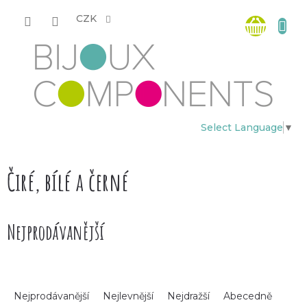
Přejít
Nákup
na
CZK
obsah
košík
Select Language
▼
Čiré, bílé a černé
Nejprodávanější
Ř
Nejprodávanější
Nejlevnější
Nejdražší
Abecedně