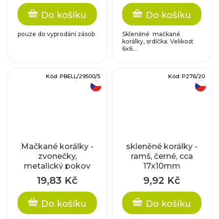
Do košíku
Do košíku
pouze do vyprodání zásob
Skleněné mačkané
korálky, srdíčka. Velikost
6x6...
Kód:
PBELL/29500/5
Kód:
P276/20
český výrobek
český výrobek
Mačkané korálky -
skleněné korálky -
zvonečky,
ramš, černé, cca
metalický pokov
17x10mm
19,83 Kč
9,92 Kč
Do košíku
Do košíku