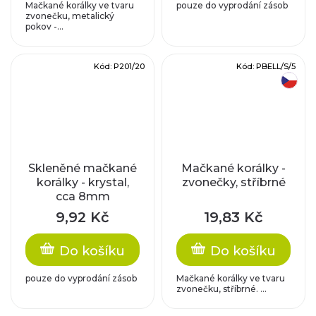
Mačkané korálky ve tvaru
pouze do vyprodání zásob
zvonečku, metalický
pokov -...
Kód:
P201/20
Kód:
PBELL/S/5
český výrobek
Skleněné mačkané
Mačkané korálky -
korálky - krystal,
zvonečky, stříbrné
cca 8mm
9,92 Kč
19,83 Kč
Do košíku
Do košíku
pouze do vyprodání zásob
Mačkané korálky ve tvaru
zvonečku, stříbrné. ...