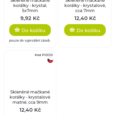
Skleněné mačkané
Skleněné mačkané
korálky - krystal,
korálky - krystalové,
5x7mm
cca 7mm
9,92 Kč
12,40 Kč
Do košíku
Do košíku
pouze do vyprodání zásob
Kód:
P121/20
český výrobek
Skleněné mačkané
korálky - krystalové
matné, cca 9mm
12,40 Kč