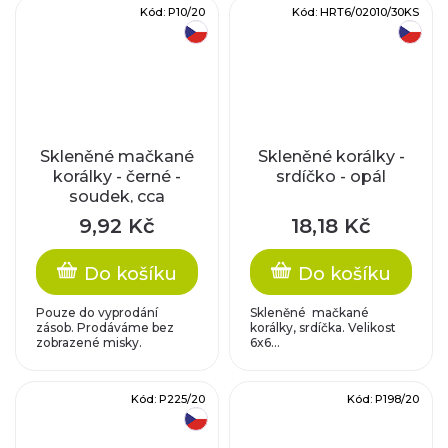
Kód:
P10/20
Kód:
HRT6/02010/30KS
český výrobek
český výrobek
Skleněné mačkané
Skleněné korálky -
korálky - černé -
srdíčko - opál
soudek, cca
7x6mm
9,92 Kč
18,18 Kč
Do košíku
Do košíku
Pouze do vyprodání
Skleněné mačkané
zásob. Prodáváme bez
korálky, srdíčka. Velikost
zobrazené misky.
6x6...
Kód:
P225/20
Kód:
P198/20
český výrobek