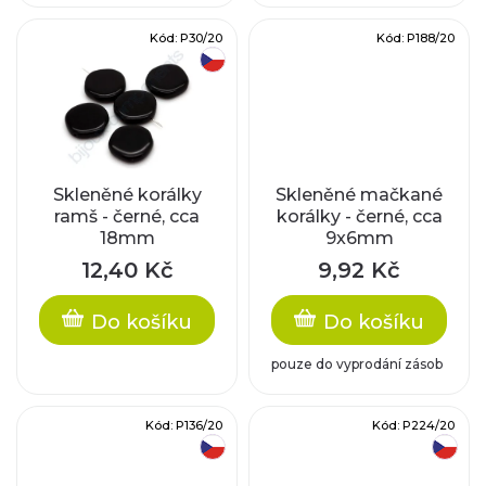
k
d
Kód:
P30/20
Kód:
P188/20
t
český výrobek
u
ů
k
t
Skleněné korálky
Skleněné mačkané
ů
ramš - černé, cca
korálky - černé, cca
18mm
9x6mm
12,40 Kč
9,92 Kč
Do košíku
Do košíku
pouze do vyprodání zásob
Kód:
P136/20
Kód:
P224/20
český výrobek
český výrobek