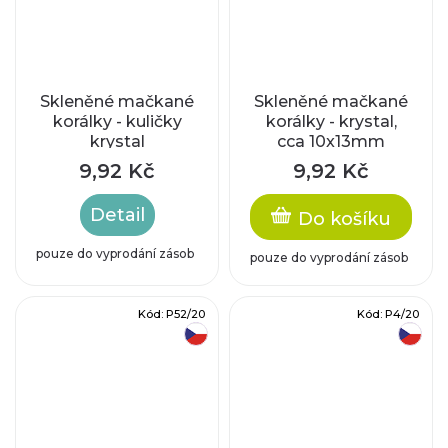
Skleněné mačkané
Skleněné mačkané
korálky - kuličky
korálky - krystal,
krystal
cca 10x13mm
9,92 Kč
9,92 Kč
Detail
Do košíku
pouze do vyprodání zásob
pouze do vyprodání zásob
Kód:
P52/20
Kód:
P4/20
český výrobek
český výrobek