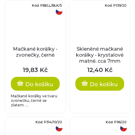
Kód:
PBELL/BLK/5
Kód:
P139/20
český výrobek
Mačkané korálky -
Skleněné mačkané
zvonečky, černé
korálky - krystalové
matné, cca 7mm
19,83 Kč
12,40 Kč
Do košíku
Do košíku
Mačkané korálky ve tvaru
zvonečku, černé se
zlatem. ...
Kód:
P314/10/20
Kód:
P96/20
český výrobek
český výrobek