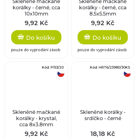
Skleněné mačkané
Skleněné mačkané
korálky - černé, cca
korálky - černé, cca
10x10mm
8,5x5,5mm
9,92 Kč
9,92 Kč
Do košíku
Do košíku
pouze do vyprodání zásob
pouze do vyprodání zásob
Kód:
P153/20
Kód:
HRT6/23980/30KS
český výrobek
český výrobek
Skleněné mačkané
Skleněné korálky -
korálky - krystal,
srdíčko - černé
cca 8x3,8mm
9,92 Kč
18,18 Kč