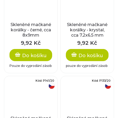
Skleněné mačkané
Skleněné mačkané
korálky - černé, cca
korálky - krystal,
8x9mm
cca 7,2x6,5 mm
9,92 Kč
9,92 Kč
Do košíku
Do košíku
Pouze do vyprodání zásob
pouze do vyprodání zásob
Kód:
P141/20
Kód:
P133/20
český výrobek
český výrobek